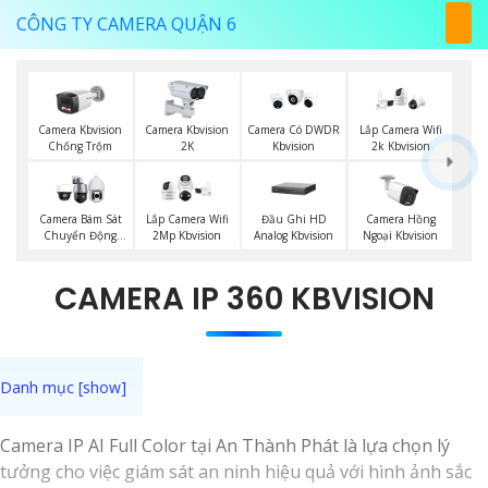
CÔNG TY CAMERA QUẬN 6
Camera Kbvision
Camera Kbvision
Camera Có DWDR
Lắp Camera Wifi
Chống Trộm
2K
Kbvision
2k Kbvision
Đầu Ghi HD
Camera Bám Sát
Lắp Camera Wifi
Camera Hồng
Analog Kbvision
Chuyển Động
2Mp Kbvision
Ngoại Kbvision
Kbvision
CAMERA IP 360 KBVISION
Camera IP AI Full Color tại An Thành Phát là lựa chọn lý
tưởng cho việc giám sát an ninh hiệu quả với hình ảnh sắc