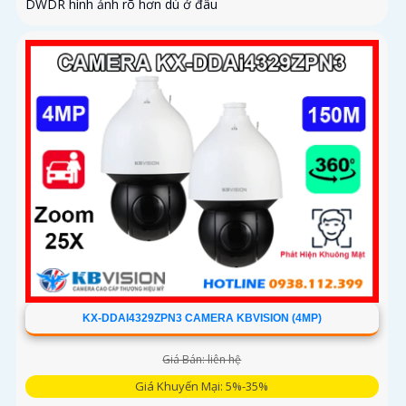
DWDR hình ảnh rõ hơn dù ở đâu
KX-DDAI4329ZPN3 CAMERA KBVISION (4MP)
Giá Bán: liên hệ
Giá Khuyến Mại: 5%-35%