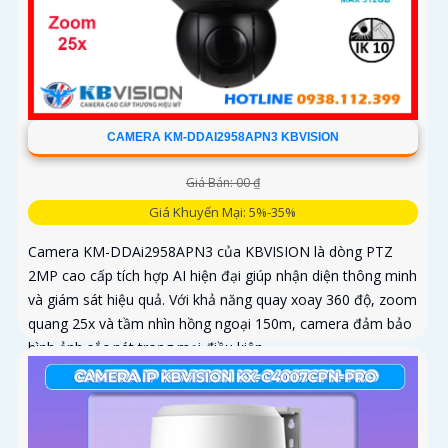
CAMERA KM-DDAI2958APN3 KBVISION
Giá Bán: 00 ₫
Giá Khuyến Mại: 5%-35%
Camera KM-DDAi2958APN3 của KBVISION là dòng PTZ
2MP cao cấp tích hợp AI hiện đại giúp nhận diện thông minh
và giám sát hiệu quả. Với khả năng quay xoay 360 độ, zoom
quang 25x và tầm nhìn hồng ngoại 150m, camera đảm bảo
hình ảnh sắc nét trong mọi điều kiện