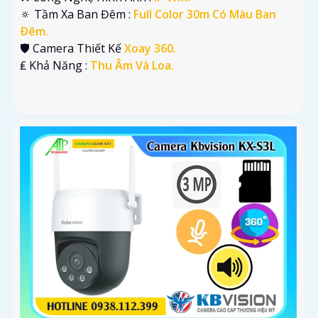
🔅 Tầm Xa Ban Đêm :
Full Color 30m Có Màu Ban
Ðêm.
🛡 Camera Thiết Kế
Xoay 360.
️₤ Khả Năng :
Thu Âm Và Loa.