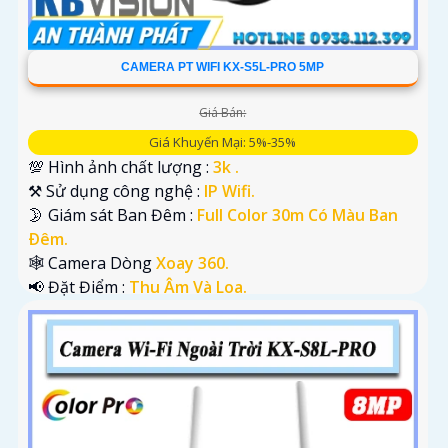
CAMERA PT WIFI KX-S5L-PRO 5MP
Giá Bán:
Giá Khuyến Mại: 5%-35%
💯 Hình ảnh chất lượng :
3k .
⚒ Sử dụng công nghệ :
IP Wifi.
🌛 Giám sát Ban Đêm :
Full Color 30m Có Màu Ban
Ðêm.
🕸️ Camera Dòng
Xoay 360.
️📢 Đặt Điểm :
Thu Âm Và Loa.