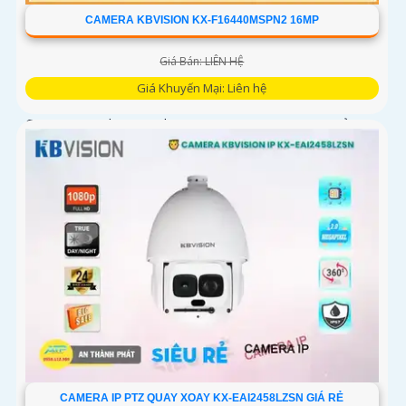
CAMERA KBVISION KX-F16440MSPN2 16MP
Giá Bán: LIÊN HỆ
Giá Khuyến Mại: Liên hệ
Camera Speed Dome Kbvision IP KX-F16440MSPN2 sử
dụng cảm biến Sony STARVIS CMOS, xử lý mạnh mẽ, chức
năng PTZ đa điểm, hồng ngoại 400m, lưu trữ dữ liệu chip
hình ảnh. Hỗ trợ chất lượng hình ảnh sắc nét, tiết kiệm băng
thông, tích hợp công nghệ H
CAMERA IP PTZ QUAY XOAY KX-EAI2458LZSN GIÁ RẺ