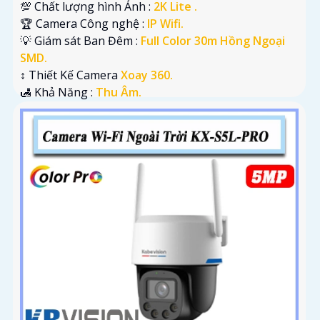
💯 Chất lượng hình Ảnh :
2K Lite .
🏆 Camera Công nghệ :
IP Wifi.
💡 Giám sát Ban Đêm :
Full Color 30m Hồng Ngoại
SMD.
↕️ Thiết Kế Camera
Xoay 360.
️🛃 Khả Năng :
Thu Âm.