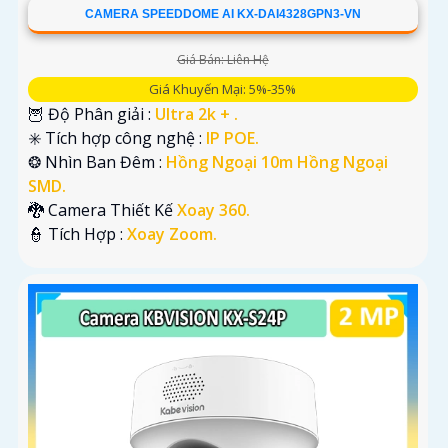
CAMERA SPEEDDOME AI KX-DAI4328GPN3-VN
Giá Bán: Liên Hệ
Giá Khuyến Mại: 5%-35%
🦉 Độ Phân giải :
Ultra 2k + .
✳️ Tích hợp công nghệ :
IP POE.
❂ Nhìn Ban Đêm :
Hồng Ngoại 10m Hồng Ngoại
SMD.
🐉️ Camera Thiết Kế
Xoay 360.
️👮 Tích Hợp :
Xoay Zoom.