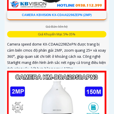
CAMERA KBVISION KX-CDAAI2298ZEPN (2MP)
Giá Bán: liên hệ
Giá Khuyến Mại: 5%-35%
Camera speed dome KX-CDAAi2298ZePN được trang bị
cảm biến cmos độ phân giải 2MP, zoom quang 25× và xoay
360°, giúp quan sát chi tiết ở khoảng cách xa. Công nghệ
Starlight mang đến hình ảnh sắc nét ngay cả trong điều kiện
ánh sáng yếu, kết hợp hồng ngoại 120m