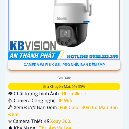
CAMERA WI-FI KX-S8L-PRO NHÌN BAN ĐÊM 8MP
Giá Bán:
Giá Khuyến Mại: 5%-35%
👁 Chất lượng hình Ảnh :
Ultra 4k 👍🏾 .
👍 Camera Công nghệ :
IP Wifi.
🌈 Xem Được Ban Đêm :
Full Color 30m Có Màu Ban
Ðêm.
❄ Camera Thiết Kế
Xoay 360.
️🔔 Khả Năng :
Thu Âm Và Loa.