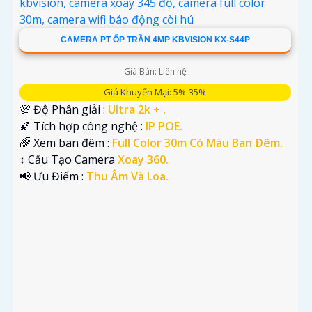
'
CAMERA PT ỐP TRẦN 4MP KBVISION KX-S44P
Giá Bán: Liên hệ
Giá Khuyến Mại: 5%-35%
💯 Độ Phân giải :
Ultra 2k + .
🌠 Tích hợp công nghệ :
IP POE.
🌈 Xem ban đêm :
Full Color 30m Có Màu Ban Ðêm.
↕️ Cấu Tạo Camera
Xoay 360.
️📢 Ưu Điểm :
Thu Âm Và Loa.