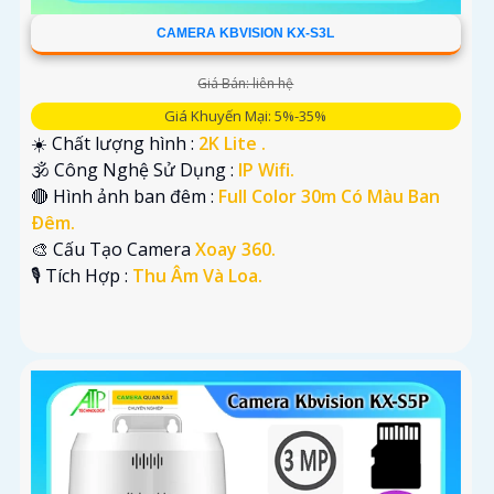
CAMERA KBVISION KX-S3L
Giá Bán: liên hệ
Giá Khuyến Mại: 5%-35%
☀️ Chất lượng hình :
2K Lite .
🕉️ Công Nghệ Sử Dụng :
IP Wifi.
🔴 Hình ảnh ban đêm :
Full Color 30m Có Màu Ban
Ðêm.
🎨 Cấu Tạo Camera
Xoay 360.
️🎙 Tích Hợp :
Thu Âm Và Loa.