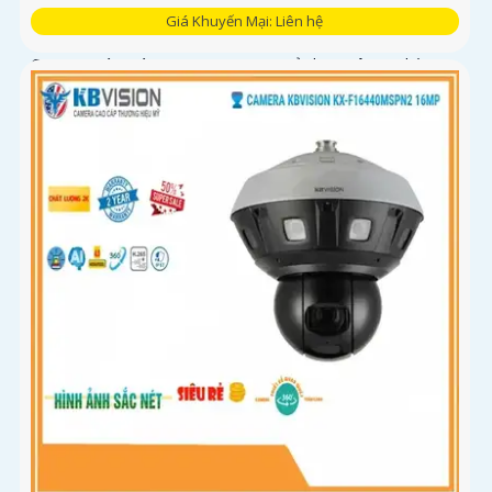
Giá Khuyến Mại: Liên hệ
Camera giám sát KX-E1224FN2-AB sử dụng công nghệ
Starlight tiên tiến, có khả năng giám sát tốt trong môi
trường thiếu ánh sáng. Với độ phân giải HD IP, sản phẩm
này mang lại hình ảnh chất lượng cao, rõ nét