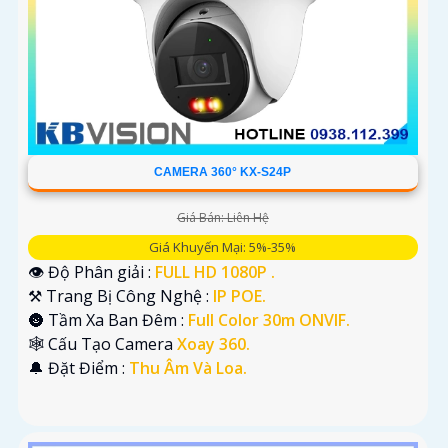
CAMERA 360° KX-S24P
Giá Bán: Liên Hệ
Giá Khuyến Mại: 5%-35%
👁 Độ Phân giải :
FULL HD 1080P .
⚒ Trang Bị Công Nghệ :
IP POE.
🌚 Tầm Xa Ban Đêm :
Full Color 30m ONVIF.
🕸️ Cấu Tạo Camera
Xoay 360.
️🔔 Đặt Điểm :
Thu Âm Và Loa.