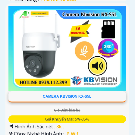
CAMERA KBVISION KX-S5L
Giá Bán: liên hệ
Giá Khuyến Mại: 5%-35%
🦉 Hình Ảnh Sắc nét :
3k .
⚒ Công Nghệ Hình Ảnh :
IP Wifi.