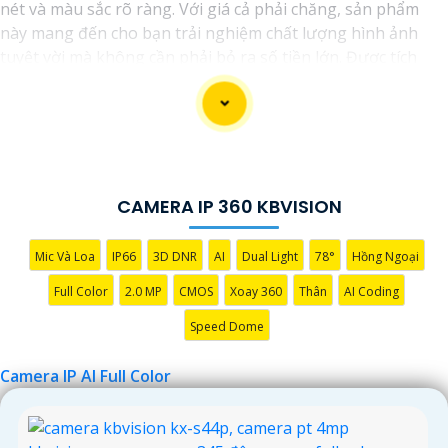
nét và màu sắc rõ ràng. Với giá cả phải chăng, sản phẩm
này mang đến cho bạn trải nghiệm chất lượng hình ảnh
tuyệt vời mà không cần phải bỏ ra số tiền lớn. Được tích
hợp công nghệ trí tuệ nhân tạo (AI), camera này giúp nhận
diện chính xác các chi tiết trong hình ảnh mà không cần ánh
sáng hồng ngoại, giúp tiết kiệm năng lượng và có độ nhạy
cao. Hãy trải nghiệm ngay để tận hưởng sự tiện lợi và an
toàn.
CAMERA IP 360 KBVISION
Mic Và Loa
IP66
3D DNR
AI
Dual Light
78°
Hồng Ngoại
Full Color
2.0 MP
CMOS
Xoay 360
Thân
AI Coding
Speed Dome
Camera IP AI Full Color