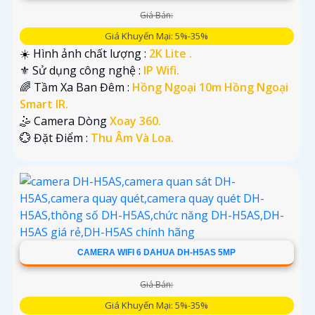
Giá Bán:
Giá Khuyến Mại: 5%-35%
☀️ Hình ảnh chất lượng :
2K Lite .
⚜️ Sử dụng công nghệ :
IP Wifi.
🌈 Tầm Xa Ban Đêm :
Hồng Ngoại 10m Hồng Ngoại
Smart IR.
🤹 Camera Dòng
Xoay 360.
️💮 Đặt Điểm :
Thu Âm Và Loa.
CAMERA WIFI 6 DAHUA DH-H5AS 5MP
Giá Bán:
Giá Khuyến Mại: 5%-35%