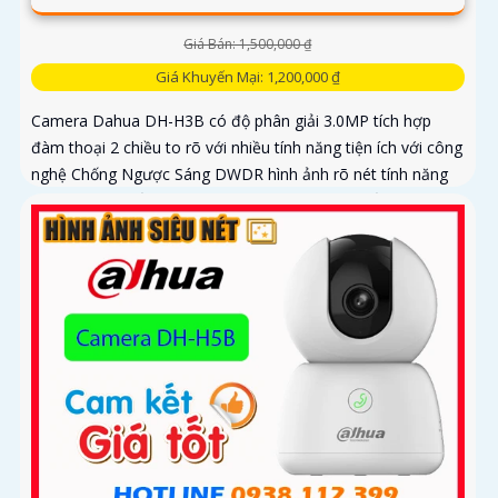
Giá Bán: 1,500,000 ₫
Giá Khuyến Mại: 1,200,000 ₫
Camera Dahua DH-H3B có độ phân giải 3.0MP tích hợp
đàm thoại 2 chiều to rõ với nhiều tính năng tiện ích với công
nghệ Chống Ngược Sáng DWDR hình ảnh rõ nét tính năng
phát hiện chuyển động phân biệt người và chuyển động
khác, Hồng ngoại 10m cho giám sát ban đêm sắc nét dù
thiếu ánh sáng