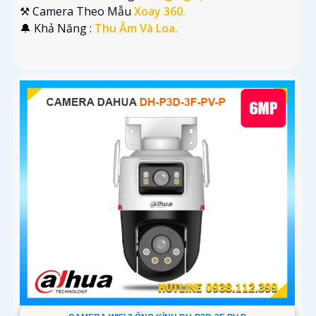
⚒ Camera Theo Mẫu
Xoay 360.
️🔔 Khả Năng :
Thu Âm Và Loa.