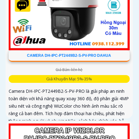
CAMERA DH-IPC-PT2449B2-S-PV-PRO DAHUA
Giá Bán: liên hệ
Giá Khuyến Mại: 5%-35%
Camera DH-IPC-PT2449B2-S-PV-PRO là giải pháp an ninh
toàn diện với khả năng quay xoay 360 độ, độ phân giải 4MP
siêu nét và công nghệ WizColor cho hình ảnh màu sắc rõ
ràng cả ban đêm. Tích hợp đàm thoại hai chiều, phát hiện
thông minh người và phương tiện, cảnh báo chính xác, hỗ
trợ thẻ nhớ lên đến 256GB