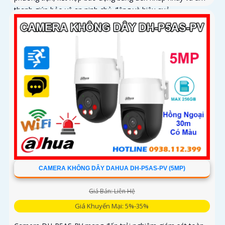
thanh giúp bảo vệ an ninh chủ động và hiệu quả
CAMERA KHÔNG DÂY DAHUA DH-P5AS-PV (5MP)
Giá Bán: Liên Hệ
Giá Khuyến Mại: 5%-35%