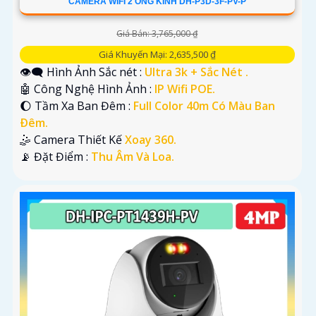
CAMERA WIFI 2 ỐNG KÍNH DH-P3D-3F-PV-P
Giá Bán: 3,765,000 ₫
Giá Khuyến Mại: 2,635,500 ₫
👁️‍🗨 Hình Ảnh Sắc nét :
Ultra 3k + Sắc Nét .
🤖️ Công Nghệ Hình Ảnh :
IP Wifi POE.
🌔 Tầm Xa Ban Đêm :
Full Color 40m Có Màu Ban
Ðêm.
🤹 Camera Thiết Kế
Xoay 360.
️📡 Đặt Điểm :
Thu Âm Và Loa.