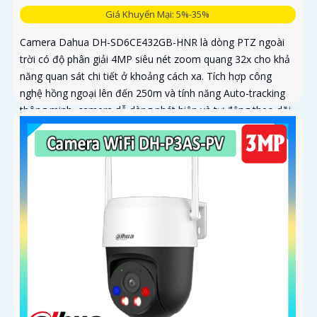
Giá Khuyến Mại: 5%-35%
Camera Dahua DH-SD6CE432GB-HNR là dòng PTZ ngoài
trời có độ phân giải 4MP siêu nét zoom quang 32x cho khả
năng quan sát chi tiết ở khoảng cách xa. Tích hợp công
nghệ hồng ngoại lên đến 250m và tính năng Auto-tracking
thông minh, camera dễ dàng phát hiện và tự động theo dõi
mục tiêu chuyển động