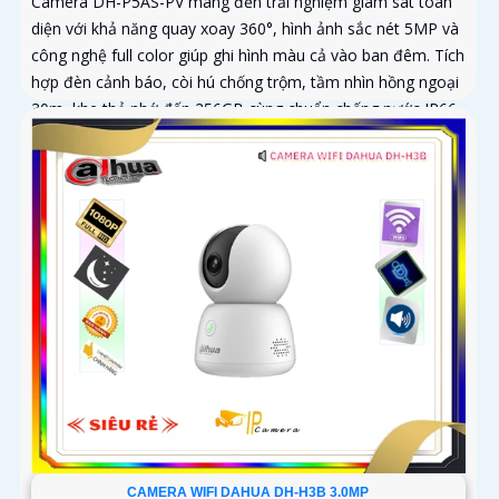
Camera DH-P5AS-PV mang đến trải nghiệm giám sát toàn
diện với khả năng quay xoay 360°, hình ảnh sắc nét 5MP và
công nghệ full color giúp ghi hình màu cả vào ban đêm. Tích
hợp đèn cảnh báo, còi hú chống trộm, tầm nhìn hồng ngoại
30m, khe thẻ nhớ đến 256GB cùng chuẩn chống nước IP66
camera hoạt động ổn định trong mọi điều kiện
CAMERA WIFI DAHUA DH-H3B 3.0MP