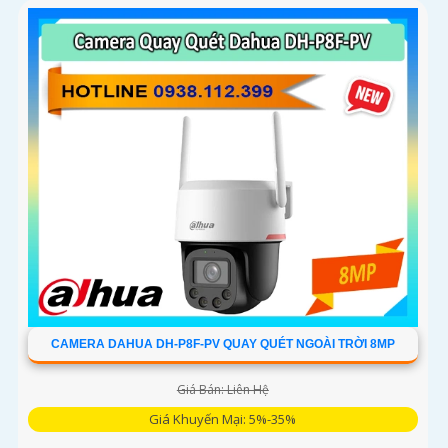
CAMERA DAHUA DH-P8F-PV QUAY QUÉT NGOÀI TRỜI 8MP
Giá Bán: Liên Hệ
Giá Khuyến Mại: 5%-35%