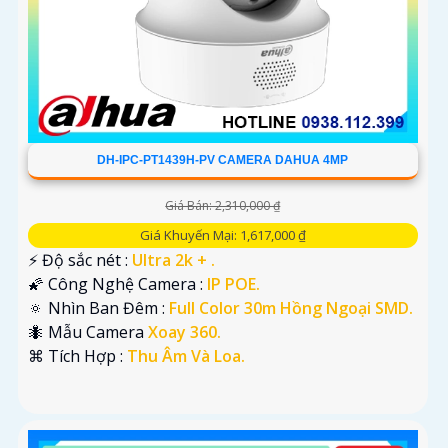
DH-IPC-PT1439H-PV CAMERA DAHUA 4MP
Giá Bán: 2,310,000 ₫
Giá Khuyến Mại: 1,617,000 ₫
️⚡ Độ sắc nét :
Ultra 2k + .
🌠 Công Nghệ Camera :
IP POE.
🔅 Nhìn Ban Đêm :
Full Color 30m Hồng Ngoại SMD.
🐜 Mẫu Camera
Xoay 360.
️⌘ Tích Hợp :
Thu Âm Và Loa.