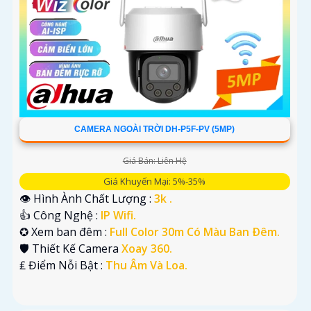
CAMERA NGOÀI TRỜI DH-P5F-PV (5MP)
Giá Bán: Liên Hệ
Giá Khuyến Mại: 5%-35%
👁 Hình Ành Chất Lượng :
3k .
👍 Công Nghệ :
IP Wifi.
✪ Xem ban đêm :
Full Color 30m Có Màu Ban Ðêm.
🛡 Thiết Kế Camera
Xoay 360.
️₤ Điểm Nỗi Bật :
Thu Âm Và Loa.