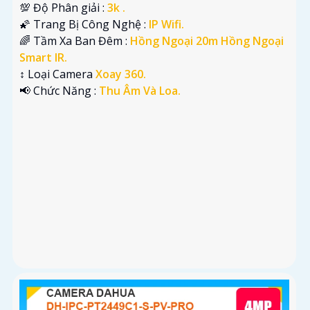
💯 Độ Phân giải :
3k .
🌠 Trang Bị Công Nghệ :
IP Wifi.
🌈 Tầm Xa Ban Đêm :
Hồng Ngoại 20m Hồng Ngoại
Smart IR.
↕️ Loại Camera
Xoay 360.
️📢 Chức Năng :
Thu Âm Và Loa.