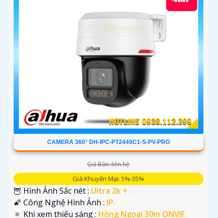
CAMERA 360° DH-IPC-PT2449C1-S-PV-PRO
Giá Bán: liên hệ
Giá Khuyến Mại: 5%-35%
🦉 Hình Ảnh Sắc nét :
Ultra 2k + .
🌠 Công Nghệ Hình Ảnh :
IP.
🔅 Khi xem thiếu sáng :
Hồng Ngoại 30m ONVIF.