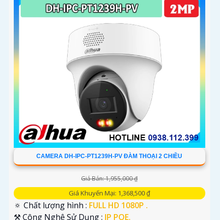
CAMERA DH-IPC-PT1239H-PV ĐÀM THOẠI 2 CHIỀU
Giá Bán: 1,955,000 ₫
Giá Khuyến Mại: 1,368,500 ₫
🔅 Chất lượng hình :
FULL HD 1080P .
⚒ Công Nghệ Sử Dụng :
IP POE.