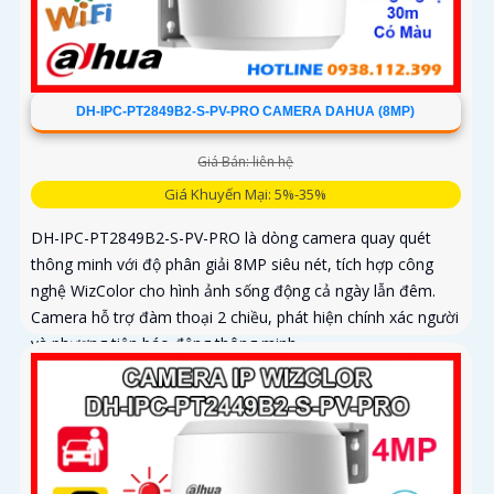
DH-IPC-PT2849B2-S-PV-PRO CAMERA DAHUA (8MP)
Giá Bán: liên hệ
Giá Khuyến Mại: 5%-35%
DH-IPC-PT2849B2-S-PV-PRO là dòng camera quay quét
thông minh với độ phân giải 8MP siêu nét, tích hợp công
nghệ WizColor cho hình ảnh sống động cả ngày lẫn đêm.
Camera hỗ trợ đàm thoại 2 chiều, phát hiện chính xác người
và phương tiện báo động thông minh