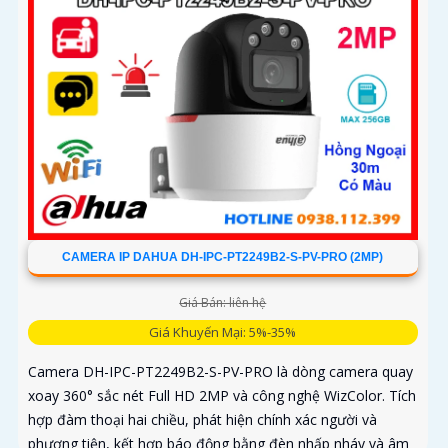
CAMERA IP DAHUA DH-IPC-PT2249B2-S-PV-PRO (2MP)
Giá Bán: liên hệ
Giá Khuyến Mại: 5%-35%
Camera DH-IPC-PT2249B2-S-PV-PRO là dòng camera quay
xoay 360° sắc nét Full HD 2MP và công nghệ WizColor. Tích
hợp đàm thoại hai chiều, phát hiện chính xác người và
phương tiện, kết hợp báo động bằng đèn nhấp nháy và âm