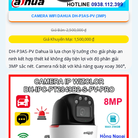
CAMERA WIFI DAHUA DH-P3AS-PV (3MP)
Giá Bán: 2,500,000 ₫
Giá Khuyến Mại: 1,500,000 ₫
DH-P3AS-PV Dahua là lựa chọn lý tưởng cho giải pháp an
ninh kết hợp thiết kế không dây tiện lợi với độ phân giải
3MP sắc nét. Camera nổi bật với khả năng quay xoay 360°,
phát hiện chính xác người và phương tiện, cảnh báo tức thì
bằng đèn nháy và còi hú