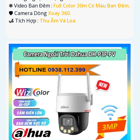
❃ Video Ban Đêm :
Full Color 30m Có Màu Ban Ðêm.
🛡 Camera Dòng
Xoay 360.
️🛃 Tích Hợp :
Thu Âm Và Loa.