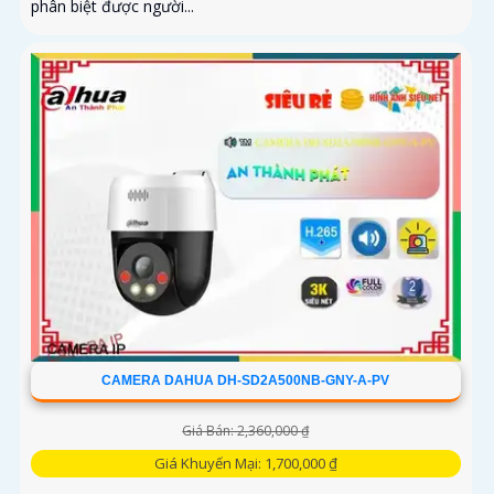
phân biệt được người...
CAMERA DAHUA DH-SD2A500NB-GNY-A-PV
Giá Bán: 2,360,000 ₫
Giá Khuyến Mại: 1,700,000 ₫