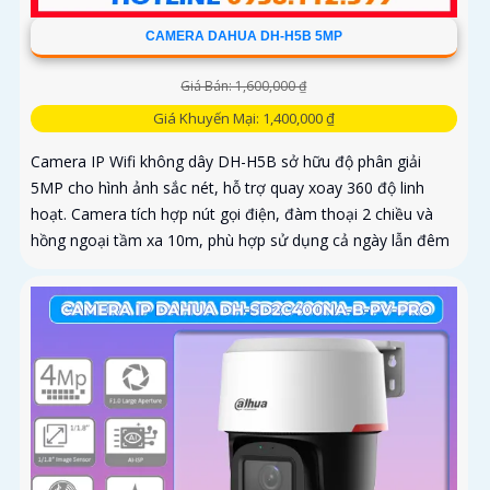
CAMERA DAHUA DH-H5B 5MP
Giá Bán: 1,600,000 ₫
Giá Khuyến Mại: 1,400,000 ₫
Camera IP Wifi không dây DH-H5B sở hữu độ phân giải
5MP cho hình ảnh sắc nét, hỗ trợ quay xoay 360 độ linh
hoạt. Camera tích hợp nút gọi điện, đàm thoại 2 chiều và
hồng ngoại tầm xa 10m, phù hợp sử dụng cả ngày lẫn đêm