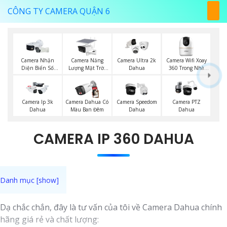
CÔNG TY CAMERA QUẬN 6
Camera Năng
Camera Wifi Xoay
Camera Nhận
Camera Ultra 2k
Lượng Mặt Trời
360 Trong Nhà
Diện Biển Số
Dahua
Dahua
Dahua
Dahua
Camera Ip 3k
Camera Dahua Có
Camera Speedom
Camera PTZ
Dahua
Màu Ban Đêm
Dahua
Dahua
CAMERA IP 360 DAHUA
Dạ chắc chắn, đây là tư vấn của tôi về Camera Dahua chính
hãng giá rẻ và chất lượng: