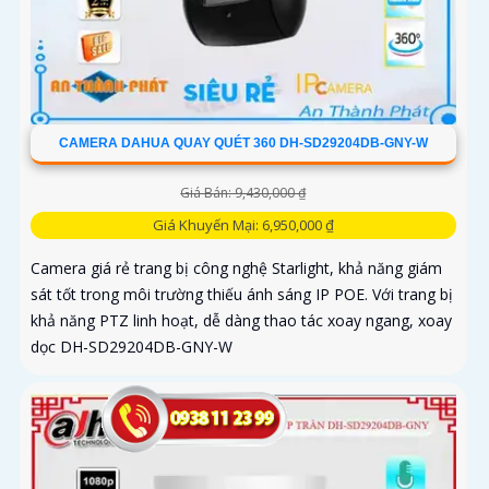
CAMERA DAHUA QUAY QUÉT 360 DH-SD29204DB-GNY-W
Giá Bán: 9,430,000 ₫
Giá Khuyến Mại: 6,950,000 ₫
Camera giá rẻ trang bị công nghệ Starlight, khả năng giám
sát tốt trong môi trường thiếu ánh sáng IP POE. Với trang bị
khả năng PTZ linh hoạt, dễ dàng thao tác xoay ngang, xoay
dọc DH-SD29204DB-GNY-W