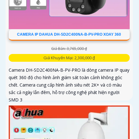
CAMERA IP DAHUA DH-SD2C400NA-B-PV-PRO XOAY 360
Giá Bán: 3,765,000 ₫
Giá Khuyến Mại: 2,300,000 ₫
Camera DH-SD2C400NA-B-PV-PRO là dòng camera IP quay
quét 360 độ cho hình ảnh giám sát toàn cảnh không góc
chết. Camera cung cấp hình ảnh siêu nét 2K+ và có màu
sắc cả ngày lẫn đêm, hỗ trợ công nghệ phát hiện người
SMD 3