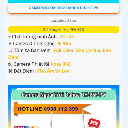
CAMERA NGOÀI TRỜI DAHUA DH-P3F-PV
Giá Bán: Liên Hệ
Giá Khuyến Mại: 5%-35%
️⚡ Chất lượng hình Ảnh :
2K Lite .
⚜️ Camera Công nghệ :
IP Wifi.
🌙 Tầm Xa Ban Đêm :
Full Color 30m Có Màu Ban
Ðêm.
💦 Camera Thiết Kế
Xoay 360.
️⌘ Đặt Điểm :
Thu Âm Và Loa.