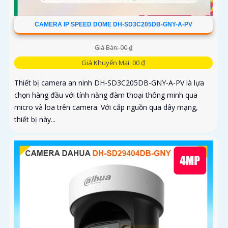
CAMERA IP SPEED DOME DH-SD3C205DB-GNY-A-PV
Giá Bán: 00 ₫
Giá Khuyến Mại: 00 ₫
Thiết bị camera an ninh DH-SD3C205DB-GNY-A-PV là lựa
chọn hàng đầu với tính năng đàm thoại thông minh qua
micro và loa trên camera. Với cấp nguồn qua dây mạng,
thiết bị này...