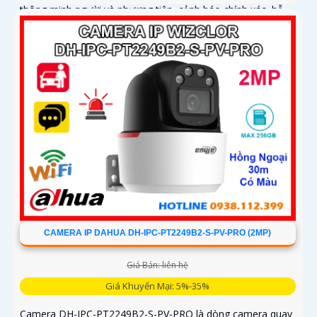
thông minh người và phương tiện, cảnh báo chính xác, hỗ
trợ thẻ nhớ lên đến 256GB
CAMERA IP DAHUA DH-IPC-PT2249B2-S-PV-PRO (2MP)
Giá Bán: liên hệ
Giá Khuyến Mại: 5%-35%
Camera DH-IPC-PT2249B2-S-PV-PRO là dòng camera quay