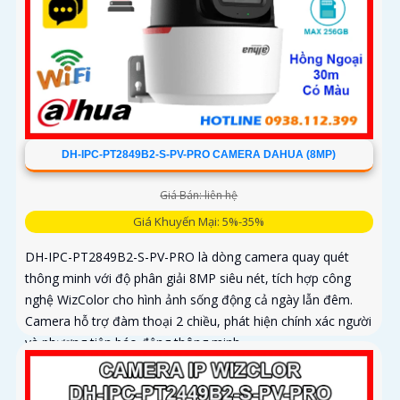
DH-IPC-PT2849B2-S-PV-PRO CAMERA DAHUA (8MP)
Giá Bán: liên hệ
Giá Khuyến Mại: 5%-35%
DH-IPC-PT2849B2-S-PV-PRO là dòng camera quay quét
thông minh với độ phân giải 8MP siêu nét, tích hợp công
nghệ WizColor cho hình ảnh sống động cả ngày lẫn đêm.
Camera hỗ trợ đàm thoại 2 chiều, phát hiện chính xác người
và phương tiện báo động thông minh