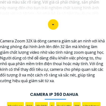
nét và màu sắc rõ ràng. Với giá cả phải chăng, sản phẩm
này mang đến cho bạn trải nghiệm chất lượng hình ảnh
tuyệt vời mà không cần phải bỏ ra số tiền lớn. Được tích
hợp công nghệ trí tuệ nhân tạo (AI), camera này giúp nhận
diện chính xác các chi tiết trong hình ảnh mà không cần ánh
sáng hồng ngoại, giúp tiết kiệm năng lượng và có độ nhạy
cao. Hãy trải nghiệm ngay để tận hưởng sự tiện lợi và an
Camera Zoom 32X là dòng camera giám sát an ninh với khả
toàn.
năng phóng đại hình ảnh lên đến 32 lần mà không làm
giảm chất lượng video nhờ vào tính năng zoom quang học.
Người dùng có thể dễ dàng điều khiển việc phóng to, thu
nhỏ qua phần mềm trên điện thoại hoặc máy tính. Với ống
kính có thể thay đổi tiêu cự, camera cho phép quan sát các
đối tượng ở xa một cách rõ ràng và sắc nét, giúp tăng
cường hiệu quả giám sát từ xa.
CAMERA IP 360 DAHUA