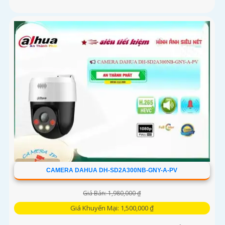
CAMERA DAHUA DH-SD2A300NB-GNY-A-PV
Giá Bán: 1,980,000 ₫
Giá Khuyến Mại: 1,500,000 ₫