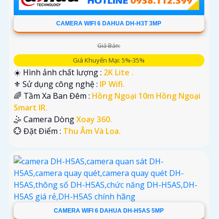
CAMERA WIFI 6 DAHUA DH-H3T 3MP
Giá Bán:
Giá Khuyến Mại: 5%-35%
☀️ Hình ảnh chất lượng :
2K Lite .
⚜️ Sử dụng công nghệ :
IP Wifi.
🌈 Tầm Xa Ban Đêm :
Hồng Ngoại 10m Hồng Ngoại
Smart IR.
🤹 Camera Dòng
Xoay 360.
️💮 Đặt Điểm :
Thu Âm Và Loa.
CAMERA WIFI 6 DAHUA DH-H5AS 5MP