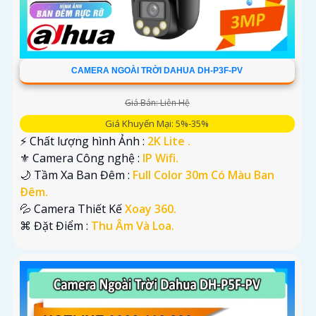
CAMERA NGOÀI TRỜI DAHUA DH-P3F-PV
Giá Bán: Liên Hệ
Giá Khuyến Mại: 5%-35%
️⚡ Chất lượng hình Ảnh :
2K Lite .
⚜️ Camera Công nghệ :
IP Wifi.
🌙 Tầm Xa Ban Đêm :
Full Color 30m Có Màu Ban
Ðêm.
💦 Camera Thiết Kế
Xoay 360.
️⌘ Đặt Điểm :
Thu Âm Và Loa.