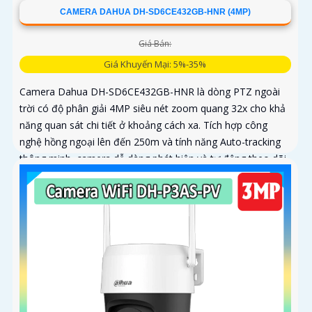
CAMERA DAHUA DH-SD6CE432GB-HNR (4MP)
Giá Bán:
Giá Khuyến Mại: 5%-35%
Camera Dahua DH-SD6CE432GB-HNR là dòng PTZ ngoài
trời có độ phân giải 4MP siêu nét zoom quang 32x cho khả
năng quan sát chi tiết ở khoảng cách xa. Tích hợp công
nghệ hồng ngoại lên đến 250m và tính năng Auto-tracking
thông minh, camera dễ dàng phát hiện và tự động theo dõi
mục tiêu chuyển động