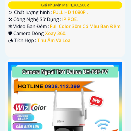
Giá Khuyến Mại: 1,368,500 ₫
🔅 Chất lượng hình :
FULL HD 1080P .
⚒ Công Nghệ Sử Dụng :
IP POE.
❃ Video Ban Đêm :
Full Color 30m Có Màu Ban Ðêm.
🛡 Camera Dòng
Xoay 360.
️🛃 Tích Hợp :
Thu Âm Và Loa.