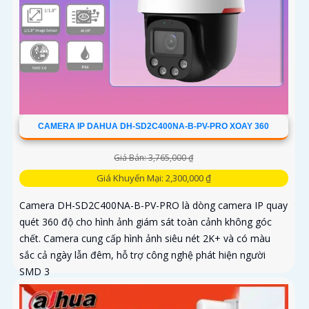
CAMERA IP DAHUA DH-SD2C400NA-B-PV-PRO XOAY 360
Giá Bán: 3,765,000 ₫
Giá Khuyến Mại: 2,300,000 ₫
Camera DH-SD2C400NA-B-PV-PRO là dòng camera IP quay
quét 360 độ cho hình ảnh giám sát toàn cảnh không góc
chết. Camera cung cấp hình ảnh siêu nét 2K+ và có màu
sắc cả ngày lẫn đêm, hỗ trợ công nghệ phát hiện người
SMD 3