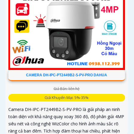
CAMERA DH-IPC-PT2449B2-S-PV-PRO DAHUA
Giá Bán: liên hệ
Giá Khuyến Mại: 5%-35%
Camera DH-IPC-PT2449B2-S-PV-PRO là giải pháp an ninh
toàn diện với khả năng quay xoay 360 độ, độ phân giải 4MP
siêu nét và công nghệ WizColor cho hình ảnh màu sắc rõ
ràng cả ban đêm. Tích hợp đàm thoại hai chiều, phát hiện