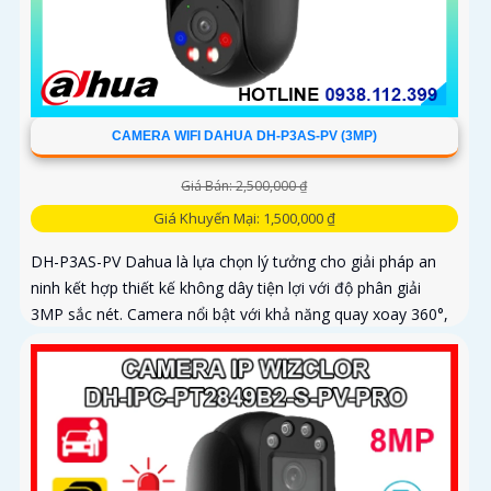
CAMERA WIFI DAHUA DH-P3AS-PV (3MP)
Giá Bán: 2,500,000 ₫
Giá Khuyến Mại: 1,500,000 ₫
DH-P3AS-PV Dahua là lựa chọn lý tưởng cho giải pháp an
ninh kết hợp thiết kế không dây tiện lợi với độ phân giải
3MP sắc nét. Camera nổi bật với khả năng quay xoay 360°,
phát hiện chính xác người và phương tiện, cảnh báo tức thì
bằng đèn nháy và còi hú