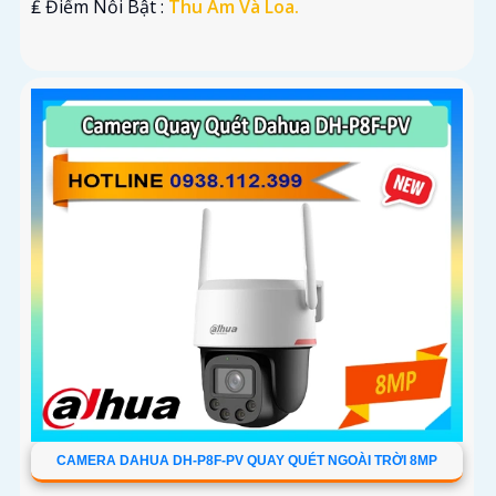
️₤ Điểm Nỗi Bật :
Thu Âm Và Loa.
CAMERA DAHUA DH-P8F-PV QUAY QUÉT NGOÀI TRỜI 8MP