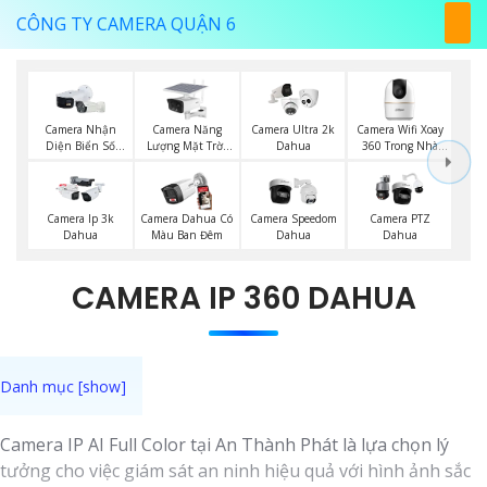
CÔNG TY CAMERA QUẬN 6
Camera Năng
Camera Wifi Xoay
Camera Nhận
Camera Ultra 2k
Lượng Mặt Trời
360 Trong Nhà
Diện Biển Số
Dahua
Dahua
Dahua
Dahua
Camera Ip 3k
Camera Dahua Có
Camera Speedom
Camera PTZ
Dahua
Màu Ban Đêm
Dahua
Dahua
CAMERA IP 360 DAHUA
Camera IP AI Full Color tại An Thành Phát là lựa chọn lý
tưởng cho việc giám sát an ninh hiệu quả với hình ảnh sắc