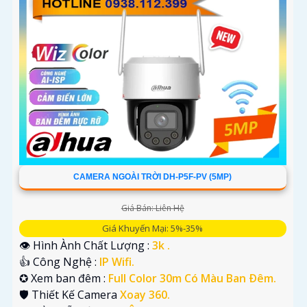
CAMERA NGOÀI TRỜI DH-P5F-PV (5MP)
Giá Bán: Liên Hệ
Giá Khuyến Mại: 5%-35%
👁 Hình Ành Chất Lượng :
3k .
👍 Công Nghệ :
IP Wifi.
✪ Xem ban đêm :
Full Color 30m Có Màu Ban Ðêm.
🛡 Thiết Kế Camera
Xoay 360.