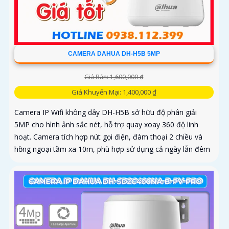
CAMERA DAHUA DH-H5B 5MP
Giá Bán: 1,600,000 ₫
Giá Khuyến Mại: 1,400,000 ₫
Camera IP Wifi không dây DH-H5B sở hữu độ phân giải
5MP cho hình ảnh sắc nét, hỗ trợ quay xoay 360 độ linh
hoạt. Camera tích hợp nút gọi điện, đàm thoại 2 chiều và
hồng ngoại tầm xa 10m, phù hợp sử dụng cả ngày lẫn đêm