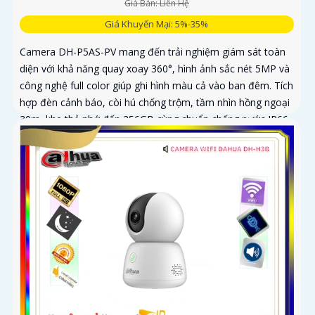
Giá Bán: Liên Hệ
Giá Khuyến Mại: 5%-35%
Camera DH-P5AS-PV mang đến trải nghiệm giám sát toàn
diện với khả năng quay xoay 360°, hình ảnh sắc nét 5MP và
công nghệ full color giúp ghi hình màu cả vào ban đêm. Tích
hợp đèn cảnh báo, còi hú chống trộm, tầm nhìn hồng ngoại
30m, khe thẻ nhớ đến 256GB cùng chuẩn chống nước IP66
camera hoạt động ổn định trong mọi điều kiện