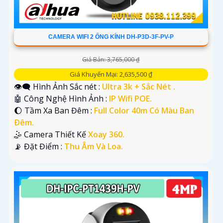
CAMERA WIFI 2 ỐNG KÍNH DH-P3D-3F-PV-P
Giá Bán: 3,765,000 ₫
Giá Khuyến Mại: 2,635,500 ₫
👁️‍🗨 Hình Ảnh Sắc nét :
Ultra 3k + Sắc Nét .
🤖️ Công Nghệ Hình Ảnh :
IP Wifi POE.
🌔 Tầm Xa Ban Đêm :
Full Color 40m Có Màu Ban
Ðêm.
🤹 Camera Thiết Kế
Xoay 360.
️📡 Đặt Điểm :
Thu Âm Và Loa.