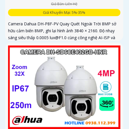
Giá Bán: Liên Hệ
Giá Khuyến Mại: 5%-35%
Camera Dahua DH-P8F-PV Quay Quét Ngoài Trời 8MP sở
hữu cảm biến 8MP, ghi lại hình ảnh 3840 × 2160. Độ nhạy
sáng siêu thấp 0.0005 lux@F1.0 cùng công nghệ AI-ISP và
cảm biến lớn...