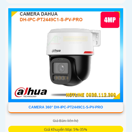
CAMERA 360° DH-IPC-PT2449C1-S-PV-PRO
Giá Bán: liên hệ
Giá Khuyến Mại: 5%-35%