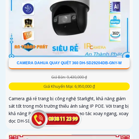
CAMERA DAHUA QUAY QUÉT 360 DH-SD29204DB-GNY-W
Giá Bán: 9,430,000 ₫
Giá Khuyến Mại: 6,950,000 ₫
Camera giá rẻ trang bị công nghệ Starlight, khả năng giám
sát tốt trong môi trường thiếu ánh sáng IP POE. Với trang bị
khả năng PTZ linh hoạt, dễ dàng thao tác xoay ngang, xoay
dọc DH-SD29204DB-GNY-W