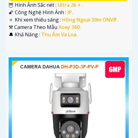
🦉 Hình Ảnh Sắc nét :
Ultra 2k + .
🌠 Công Nghệ Hình Ảnh :
IP.
🔅 Khi xem thiếu sáng :
Hồng Ngoại 30m ONVIF.
⚒ Camera Theo Mẫu
Xoay 360.
️🔔 Khả Năng :
Thu Âm Và Loa.