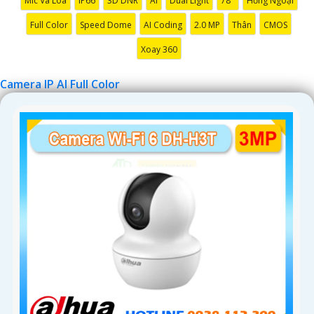
Mic Và Loa
IP66
3D DNR
AI
Dual Light
78°
Hồng Ngoại
Full Color
Speed Dome
AI Coding
2.0 MP
Thân
CMOS
Xoay 360
'
Camera IP AI Full Color