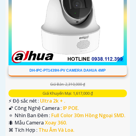
DH-IPC-PT1439H-PV CAMERA DAHUA 4MP
Giá Bán: 2,310,000 ₫
Giá Khuyến Mại: 1,617,000 ₫
️⚡ Độ sắc nét :
Ultra 2k + .
🌠 Công Nghệ Camera :
IP POE.
🔅 Nhìn Ban Đêm :
Full Color 30m Hồng Ngoại SMD.
🐜 Mẫu Camera
Xoay 360.
️⌘ Tích Hợp :
Thu Âm Và Loa.