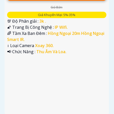
Giá Bán:
Giá Khuyến Mại: 5%-35%
💯 Độ Phân giải :
3k .
🌠 Trang Bị Công Nghệ :
IP Wifi.
🌈 Tầm Xa Ban Đêm :
Hồng Ngoại 20m Hồng Ngoại
Smart IR.
↕️ Loại Camera
Xoay 360.
️📢 Chức Năng :
Thu Âm Và Loa.