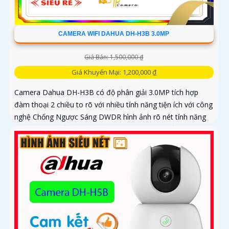
CAMERA WIFI DAHUA DH-H3B 3.0MP
Giá Bán: 1,500,000 ₫
Giá Khuyến Mại: 1,200,000 ₫
Camera Dahua DH-H3B có độ phân giải 3.0MP tích hợp
đàm thoại 2 chiều to rõ với nhiều tính năng tiện ích với công
nghệ Chống Ngược Sáng DWDR hình ảnh rõ nét tính năng
phát hiện chuyển động phân biệt người và chuyển động
khác, Hồng ngoại 10m cho giám sát ban đêm sắc nét dù
thiếu ánh sáng