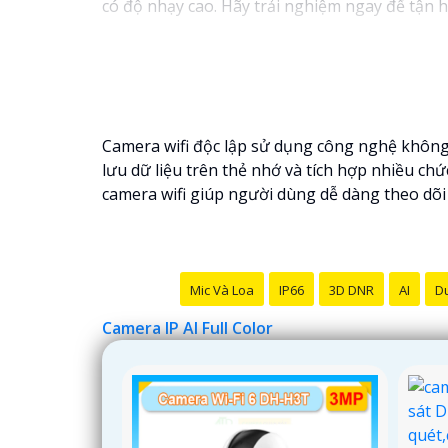
có độ nhạy cao. Hãy trải nghiệm ngay để tận h
Camera wifi độc lập sử dụng công nghệ không dâ
lưu dữ liệu trên thẻ nhớ và tích hợp nhiều c
camera wifi giúp người dùng dễ dàng theo dõi 
Mic Và Loa
IP66
3D DNR
AI
Du
Camera IP AI Full Color