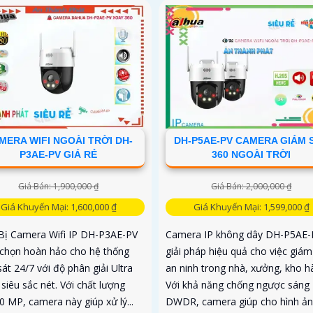
MERA WIFI NGOÀI TRỜI DH-
DH-P5AE-PV CAMERA GIÁM 
P3AE-PV GIÁ RẺ
360 NGOÀI TRỜI
Giá Bán: 1,900,000 ₫
Giá Bán: 2,000,000 ₫
Giá Khuyến Mại: 1,600,000 ₫
Giá Khuyến Mại: 1,599,000 ₫
 Bị Camera Wifi IP DH-P3AE-PV
Camera IP không dây DH-P5AE-P
a chọn hoàn hảo cho hệ thống
giải pháp hiệu quả cho việc giám
át 24/7 với độ phân giải Ultra
an ninh trong nhà, xưởng, kho h
e siêu sắc nét. Với chất lượng
Với khả năng chống ngược sáng
0 MP, camera này giúp xử lý...
DWDR, camera giúp cho hình ản