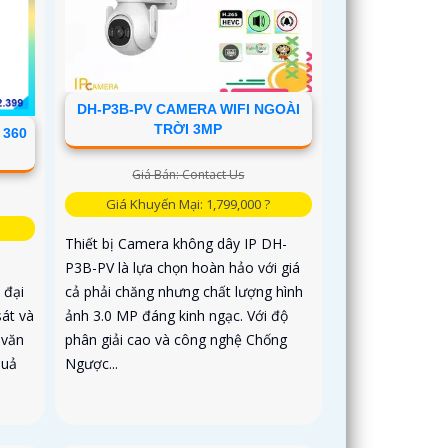
DH-P3B-PV CAMERA WIFI NGOÀI
TRỜI 3MP
 360
Giá Bán: Contact Us
Giá Khuyến Mại: 1,799,000 ?
Thiết bị Camera không dây IP DH-
P3B-PV là lựa chọn hoàn hảo với giá
-
cả phải chăng nhưng chất lượng hình
 đại
ảnh 3.0 MP đáng kinh ngạc. Với độ
sát và
phân giải cao và công nghệ Chống
 văn
Ngược...
quả