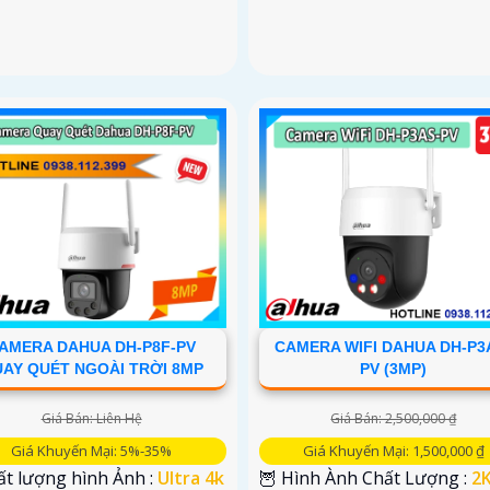
AMERA DAHUA DH-P8F-PV
CAMERA WIFI DAHUA DH-P3
AY QUÉT NGOÀI TRỜI 8MP
PV (3MP)
Giá Bán: Liên Hệ
Giá Bán: 2,500,000 ₫
Giá Khuyến Mại: 5%-35%
Giá Khuyến Mại: 1,500,000 ₫
ất lượng hình Ảnh :
Ultra 4k
🦉 Hình Ành Chất Lượng :
2