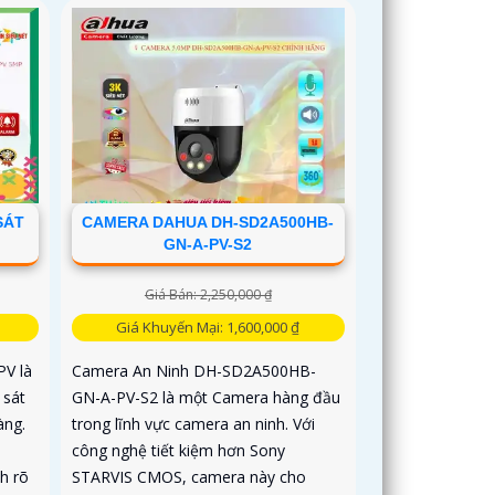
SÁT
CAMERA DAHUA DH-SD2A500HB-
GN-A-PV-S2
Giá Bán: 2,250,000 ₫
Giá Khuyến Mại: 1,600,000 ₫
V là
Camera An Ninh DH-SD2A500HB-
 sát
GN-A-PV-S2 là một Camera hàng đầu
àng.
trong lĩnh vực camera an ninh. Với
công nghệ tiết kiệm hơn Sony
h rõ
STARVIS CMOS, camera này cho