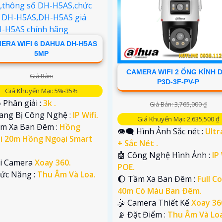
ERA WIFI 6 DAHUA DH-H5AS
5MP
CAMERA WIFI 2 ỐNG KÍNH 
Giá Bán:
P3D-3F-PV-P
Giá Khuyến Mại: 5%-35%
 Phân giải :
3k .
Giá Bán: 3,765,000 ₫
rang Bị Công Nghệ :
IP Wifi.
Giá Khuyến Mại: 2,635,500 ₫
ầm Xa Ban Đêm :
Hồng
👁️‍🗨 Hình Ảnh Sắc nét :
Ultr
i 20m Hồng Ngoại Smart
+ Sắc Nét .
🤖️ Công Nghệ Hình Ảnh :
IP 
ại Camera
Xoay 360.
POE.
hức Năng :
Thu Âm Và Loa.
🌔 Tầm Xa Ban Đêm :
Full Co
40m Có Màu Ban Ðêm.
🤹 Camera Thiết Kế
Xoay 36
️📡 Đặt Điểm :
Thu Âm Và Loa