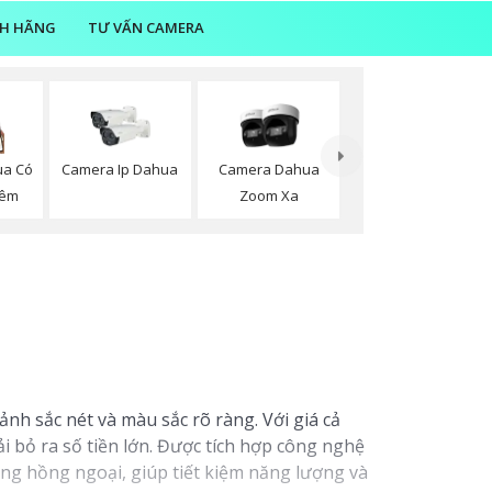
NH HÃNG
TƯ VẤN CAMERA
ua Có
Camera Ip Dahua
Camera Dahua
Đêm
Zoom Xa
ảnh sắc nét và màu sắc rõ ràng. Với giá cả
 bỏ ra số tiền lớn. Được tích hợp công nghệ
sáng hồng ngoại, giúp tiết kiệm năng lượng và