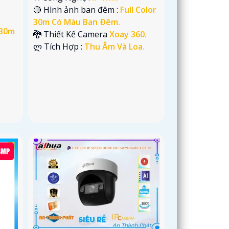
🔴 Hình ảnh ban đêm :
Full Color
30m Có Màu Ban Ðêm.
 30m
🐉️ Thiết Kế Camera
Xoay 360.
️ლ Tích Hợp :
Thu Âm Và Loa.