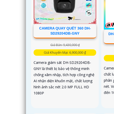
CAMERA QUAY QUÉT 360 DH-
SD29204DB-GNY
DH
Giá Bán: 9,430,000 ₫
Giá Khuyến Mại: 6,900,000 ₫
Camera giám sát DH-SD29204DB-
Camer
GNY là thiết bị bảo vệ thông minh
chất l
chống xâm nhập, tích hợp công nghệ
phân 
AI nhận diện khuôn mặt, chất lượng
nét. 
hình ảnh sắc nét 2.0 MP FULL HD
đến 1
1080P