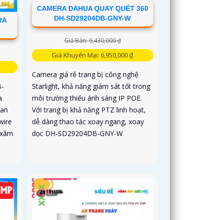
CAMERA DAHUA QUAY QUÉT 360
DH-SD29204DB-GNY-W
RA
Giá Bán: 9,430,000 ₫
Giá Khuyến Mại: 6,950,000 ₫
Camera giá rẻ trang bị công nghệ
Starlight, khả năng giám sát tốt trong
B-
môi trường thiếu ánh sáng IP POE.
a
Với trang bị khả năng PTZ linh hoạt,
 an
dễ dàng thao tác xoay ngang, xoay
wire
dọc DH-SD29204DB-GNY-W
 xâm