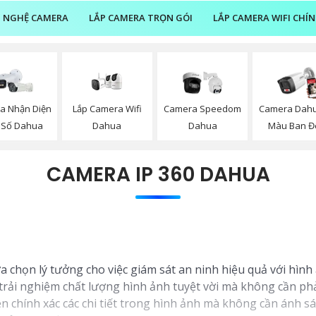
 NGHỆ CAMERA
LẮP CAMERA TRỌN GÓI
LẮP CAMERA WIFI CHÍ
Lắp Camera Wifi
a Nhận Diện
Camera Speedom
Camera Dah
Dahua
 Số Dahua
Dahua
Màu Ban 
CAMERA IP 360 DAHUA
ựa chọn lý tưởng cho việc giám sát an ninh hiệu quả với hình 
ải nghiệm chất lượng hình ảnh tuyệt vời mà không cần phải
iện chính xác các chi tiết trong hình ảnh mà không cần ánh 