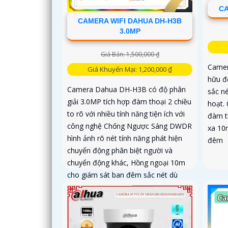
CA
CAMERA WIFI DAHUA DH-H3B
3.0MP
Giá Bán: 1,500,000 ₫
Camer
Giá Khuyến Mại: 1,200,000 ₫
hữu đ
Camera Dahua DH-H3B có độ phân
sắc né
giải 3.0MP tích hợp đàm thoại 2 chiều
hoạt. 
to rõ với nhiều tính năng tiện ích với
đàm t
công nghệ Chống Ngược Sáng DWDR
xa 10
hình ảnh rõ nét tính năng phát hiện
đêm
chuyển động phân biệt người và
chuyển động khác, Hồng ngoại 10m
cho giám sát ban đêm sắc nét dù
thiếu ánh sáng