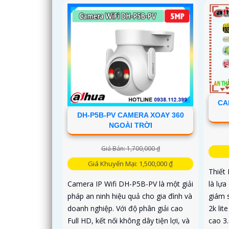
CA
DH-P5B-PV CAMERA XOAY 360
NGOÀI TRỜI
Giá Bán: 1,700,000 ₫
Giá Khuyến Mại: 1,500,000 ₫
Thiết
là lự
Camera IP Wifi DH-P5B-PV là một giải
giám s
pháp an ninh hiệu quả cho gia đình và
2k lit
doanh nghiệp. Với độ phân giải cao
cao 3.
Full HD, kết nối không dây tiện lợi, và