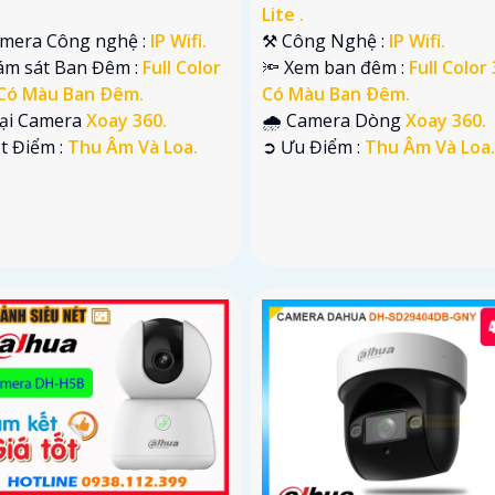
Lite .
amera Công nghệ :
IP Wifi.
⚒ Công Nghệ :
IP Wifi.
iám sát Ban Đêm :
Full Color
🔦 Xem ban đêm :
Full Color
Có Màu Ban Ðêm.
Có Màu Ban Ðêm.
oại Camera
Xoay 360.
🌧️ Camera Dòng
Xoay 360.
ặt Điểm :
Thu Âm Và Loa.
️➲ Ưu Điểm :
Thu Âm Và Loa.