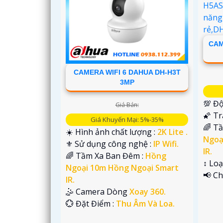
CAM
CAMERA WIFI 6 DAHUA DH-H3T
3MP
💯 Độ
Giá Bán:
🌠 T
Giá Khuyến Mại: 5%-35%
🌈 T
☀️ Hình ảnh chất lượng :
2K Lite .
Ngoạ
⚜️ Sử dụng công nghệ :
IP Wifi.
IR.
🌈 Tầm Xa Ban Đêm :
Hồng
↕️ Lo
Ngoại 10m Hồng Ngoại Smart
️📢 C
IR.
'
🤹 Camera Dòng
Xoay 360.
️💮 Đặt Điểm :
Thu Âm Và Loa.