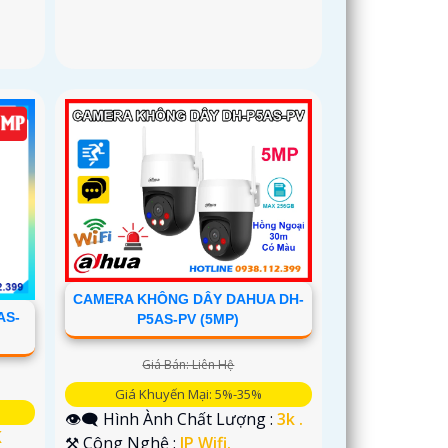
CAMERA KHÔNG DÂY DAHUA DH-
AS-
P5AS-PV (5MP)
Giá Bán: Liên Hệ
Giá Khuyến Mại: 5%-35%
👁️‍🗨 Hình Ành Chất Lượng :
3k .
K
⚒ Công Nghệ :
IP Wifi.