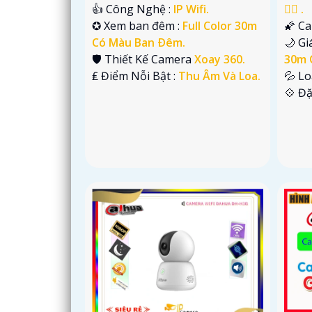
👍 Công Nghệ :
IP Wifi.
👍🏾 .
✪ Xem ban đêm :
Full Color 30m
🌠 C
Có Màu Ban Ðêm.
🌙 G
🛡 Thiết Kế Camera
Xoay 360.
30m 
️₤ Điểm Nỗi Bật :
Thu Âm Và Loa.
💦 L
️💠 Đ