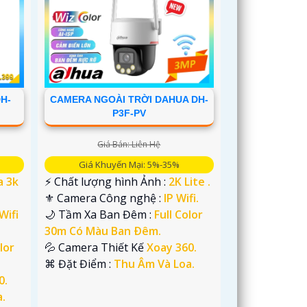
DH-
CAMERA NGOÀI TRỜI DAHUA DH-
P3F-PV
Giá Bán: Liên Hệ
Giá Khuyến Mại: 5%-35%
a 3k
️⚡ Chất lượng hình Ảnh :
2K Lite .
⚜️ Camera Công nghệ :
IP Wifi.
Wifi
🌙 Tầm Xa Ban Đêm :
Full Color
30m Có Màu Ban Ðêm.
lor
💦 Camera Thiết Kế
Xoay 360.
️⌘ Đặt Điểm :
Thu Âm Và Loa.
0.
.