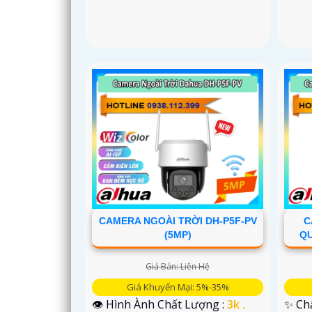
CAMERA NGOÀI TRỜI DH-P5F-PV
C
(5MP)
QU
Giá Bán: Liên Hệ
Giá Khuyến Mại: 5%-35%
👁 Hình Ành Chất Lượng :
3k .
✨ Ch