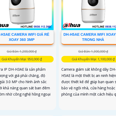
-H3AE CAMERA WIFI GIÁ RẺ
DH-H5AE CAMERA WIFI XOAY
XOAY 360 3MP
TRONG NHÀ
Giá Bán: 1,200,000 ₫
Giá Bán: 1,300,000 ₫
Giá Khuyến Mại: 950,000 ₫
Giá Khuyến Mại: 1,100,000 ₫
a IP DH-H3AE là sản phẩm
Camera giám sát không dây DH
ượng với giá phải chăng, độ
H5AE là một thiết bị an ninh hiện
giải 3.0 MP cho hình ảnh sắc
được thiết kế để giúp bạn quan 
Với khả năng quan sát ban đêm
bảo vệ ngôi nhà, cửa hàng hoặc
0m nhờ công nghệ hồng ngoại
phòng của mình một cách hiệu 