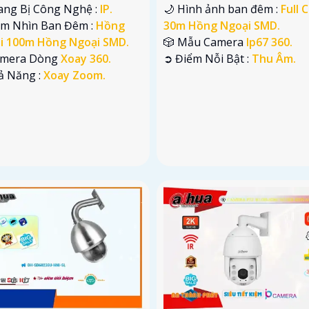
ang Bị Công Nghệ :
IP.
🌙 Hình ảnh ban đêm :
Full 
ầm Nhìn Ban Đêm :
Hồng
30m Hồng Ngoại SMD.
i 100m Hồng Ngoại SMD.
🎲 Mẫu Camera
Ip67 360.
Camera Dòng
Xoay 360.
️➲ Điểm Nỗi Bật :
Thu Âm.
hả Năng :
Xoay Zoom.