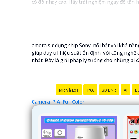
có độ nhạy cao. Hãy trải nghiệm ngay để tận h
amera sử dụng chip Sony, nổi bật với khả năng 
giúp duy trì hiệu suất ổn định. Với công ngh
nhất. Đây là giải pháp lý tưởng cho những ai 
Mic Và Loa
IP66
3D DNR
AI
Du
Camera IP AI Full Color