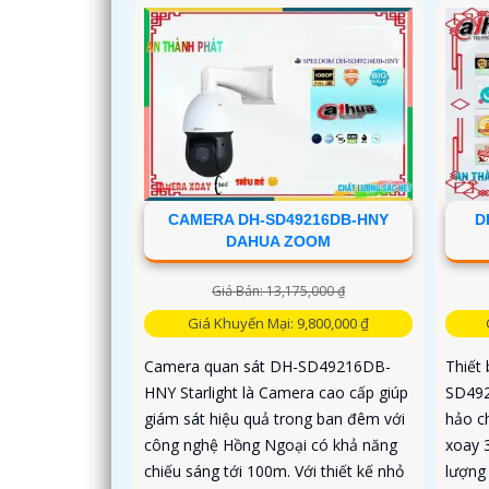
CAMERA DH-SD49216DB-HNY
D
DAHUA ZOOM
Giá Bán: 13,175,000 ₫
Giá Khuyến Mại: 9,800,000 ₫
Camera quan sát DH-SD49216DB-
Thiết
HNY Starlight là Camera cao cấp giúp
SD492
giám sát hiệu quả trong ban đêm với
hảo c
công nghệ Hồng Ngoại có khả năng
xoay 
chiếu sáng tới 100m. Với thiết kế nhỏ
lượng