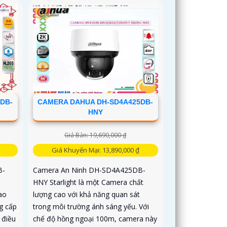
DB-
CAMERA DAHUA DH-SD4A425DB-
HNY
Giá Bán: 19,690,000 ₫
Giá Khuyến Mại: 13,890,000 ₫
B-
Camera An Ninh DH-SD4A425DB-
HNY Starlight là một Camera chất
ao
lượng cao với khả năng quan sát
g cấp
trong môi trường ánh sáng yếu. Với
 điều
chế độ hồng ngoại 100m, camera này