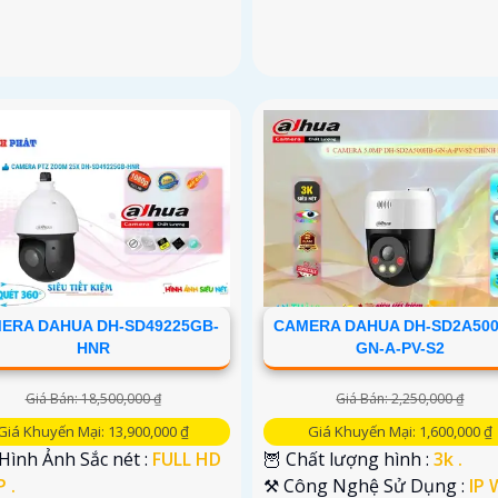
ERA DAHUA DH-SD49225GB-
CAMERA DAHUA DH-SD2A500
HNR
GN-A-PV-S2
Giá Bán: 18,500,000 ₫
Giá Bán: 2,250,000 ₫
Giá Khuyến Mại: 13,900,000 ₫
Giá Khuyến Mại: 1,600,000 ₫
 Hình Ảnh Sắc nét :
FULL HD
🦉 Chất lượng hình :
3k .
 .
⚒ Công Nghệ Sử Dụng :
IP W