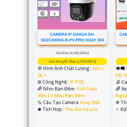
CAMERA IP DAHUA DH-
CAM
SD2C400NA-B-PV-PRO XOAY 360
Giá Bán: 3,765,000 ₫
Giá Khuyến Mại: 2,300,000 ₫
💯 Hình Ành Chất Lượng :
Ultra
👁️‍
2k + .
HD 1
⚙ Công Nghệ :
IP POE.
🕉️ 
🌈 Nhìn Ban Đêm :
Full Color
🌈 X
40m Có Màu Ban Ðêm.
Ngoại
🔩 Cấu Tạo Camera
Xoay 360.
❄ Th
'
️♚ Tích Hợp :
Thu Âm Và Loa.
️✨ Đặ