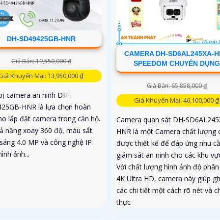
DH-SD49425GB-HNR
CAMERA DH-SD6AL245XA-
Giá Bán: 19,550,000 ₫
SPEEDOM CHUYÊN DỤNG
Giá Khuyến Mại: 13,950,000 ₫
Giá Bán: 65,858,000 ₫
 bị camera an ninh DH-
Giá Khuyến Mại: 46,100,000 ₫
25GB-HNR là lựa chọn hoàn
ho lắp đặt camera trong căn hộ.
Camera quan sát DH-SD6AL245
hả năng xoay 360 độ, màu sắt
HNR là một Camera chất lượng 
 sáng 4.0 MP và công nghệ IP
được thiết kế để đáp ứng nhu c
ình ảnh...
giám sát an ninh cho các khu vực
Với chất lượng hình ảnh độ phân 
4K Ultra HD, camera này giúp ghi
các chi tiết một cách rõ nét và c
thực