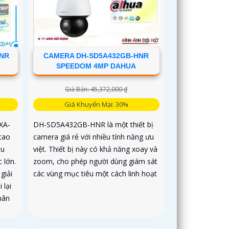
HNR
CAMERA DH-SD5A432GB-HNR
SPEEDOM 4MP DAHUA
Giá Bán: 45,372,000 ₫
Giá Khuyến Mại: 30%
XA-
DH-SD5A432GB-HNR là một thiết bị
cao
camera giá rẻ với nhiều tính năng ưu
ầu
việt. Thiết bị này có khả năng xoay và
 lớn.
zoom, cho phép người dùng giám sát
giải
các vùng mục tiêu một cách linh hoạt
 lại
hân