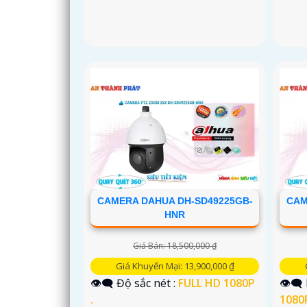
CAMERA DAHUA DH-SD49225GB-
CAM
HNR
Giá Bán: 18,500,000 ₫
Giá Khuyến Mại: 13,900,000 ₫
👁️‍🗨 Độ sắc nét :
FULL HD 1080P
👁️‍
.
1080P