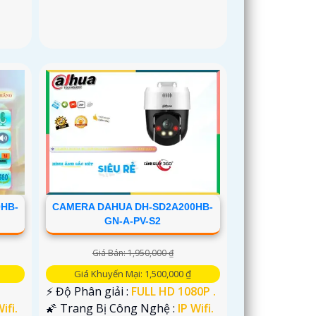
HB-
CAMERA DAHUA DH-SD2A200HB-
GN-A-PV-S2
Giá Bán: 1,950,000 ₫
Giá Khuyến Mại: 1,500,000 ₫
️⚡ Độ Phân giải :
FULL HD 1080P .
ifi.
🌠 Trang Bị Công Nghệ :
IP Wifi.