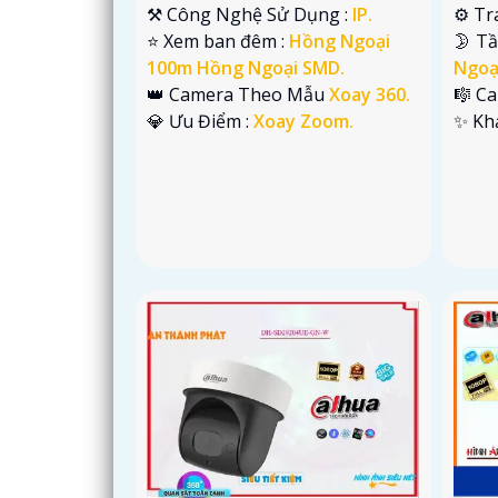
⚒ Công Nghệ Sử Dụng :
IP.
⚙ Tr
⭐ Xem ban đêm :
Hồng Ngoại
🌛 T
100m Hồng Ngoại SMD.
Ngoạ
👑 Camera Theo Mẫu
Xoay 360.
🎼️ 
️💎 Ưu Điểm :
Xoay Zoom.
️✨ K