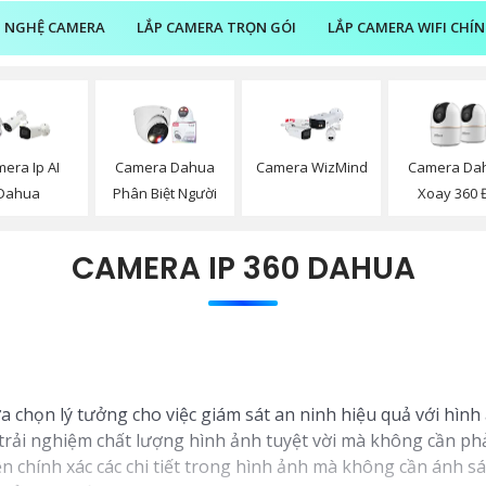
 NGHỆ CAMERA
LẮP CAMERA TRỌN GÓI
LẮP CAMERA WIFI CHÍ
era Ip AI
Camera Dahua
Camera WizMind
Camera Da
Dahua
Phân Biệt Người
Xoay 360 
CAMERA IP 360 DAHUA
ựa chọn lý tưởng cho việc giám sát an ninh hiệu quả với hình 
ải nghiệm chất lượng hình ảnh tuyệt vời mà không cần phải
iện chính xác các chi tiết trong hình ảnh mà không cần ánh 