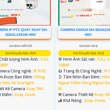
ERA IP PTZ QUAY XOAY DH-
CAMERA DAHUA DH-SD4A225
SD6AL245GB-HNV
HNY
Giá Bán: LIÊN HỆ
Giá Bán: 00 ₫
Giá Khuyến Mại: 45%
Giá Khuyến Mại: 00 ₫
 Chất lượng hình Ảnh :
FULL
💯 Hình Ảnh Sắc nét :
FULL 
080P .
1080P .
Camera Công nghệ :
IP POE.
👍 Trang Bị Công Nghệ :
IP 
em Được Ban Đêm :
Hồng
🌛 Tầm Nhìn Ban Đêm :
Hồn
 Siêu Xa Starlight.
Ngoại 100m Hồng Ngoại Sm
iết Kế Camera
Xoay 360.
IR.
t Điểm :
Xoay Zoom.
⚒ Camera Thiết Kế
Xoay 36
️🛃 Khả Năng :
Xoay Zoom.