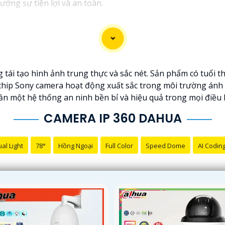
ưởng sự tiện lợi và an toàn.
tái tạo hình ảnh trung thực và sắc nét. Sản phẩm có tuổi th
ệ chip Sony camera hoạt động xuất sắc trong môi trường ánh
cần một hệ thống an ninh bền bỉ và hiệu quả trong mọi điều 
CAMERA IP 360 DAHUA
al Light
78°
Hồng Ngoại
Full Color
Speed Dome
AI Codin