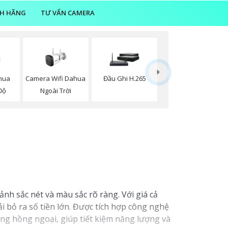
NH HÃNG
TƯ VẤN CAMERA
Camera Wifi Dahua
hua
Đầu Ghi H.265
Ngoài Trời
Độ
ảnh sắc nét và màu sắc rõ ràng. Với giá cả
 bỏ ra số tiền lớn. Được tích hợp công nghệ
sáng hồng ngoại, giúp tiết kiệm năng lượng và