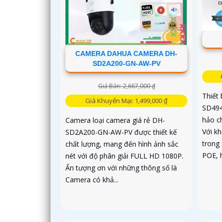
CAMERA DAHUA CAMERA DH-
SD2A200-GN-AW-PV
Giá Bán: 2,667,000 ₫
Thiết
Giá Khuyến Mại: 1,499,000 ₫
SD494
hảo c
Camera loại camera giá rẻ DH-
Với k
SD2A200-GN-AW-PV được thiết kế
trong
chất lượng, mang đến hình ảnh sắc
POE, h
nét với độ phân giải FULL HD 1080P.
Ấn tượng ơn với những thông số là
Camera có khả...