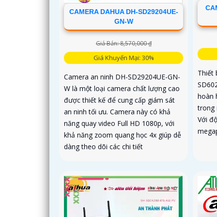
CA
CAMERA DAHUA DH-SD29204UE-
GN-W
Giá Bán: 8,570,000 ₫
Giá Khuyến Mại: 30%
Thiết
Camera an ninh DH-SD29204UE-GN-
SD602
W là một loại camera chất lượng cao
hoàn 
được thiết kế để cung cấp giám sát
trong
an ninh tối ưu. Camera này có khả
Với độ
năng quay video Full HD 1080p, với
megapi
khả năng zoom quang học 4x giúp dễ
dàng theo dõi các chi tiết