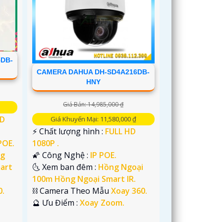
DB-
CAMERA DAHUA DH-SD4A216DB-
HNY
Giá Bán: 14,985,000 ₫
HD
Giá Khuyến Mại: 11,580,000 ₫
️⚡ Chất lượng hình :
FULL HD
POE.
1080P .
g
🌠 Công Nghệ :
IP POE.
art
🌜 Xem ban đêm :
Hồng Ngoại
100m Hồng Ngoại Smart IR.
0.
⛓ Camera Theo Mẫu
Xoay 360.
️🔮 Ưu Điểm :
Xoay Zoom.