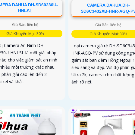
MERA DAHUA DH-SD60230U-
CAMERA DAHUA DH-
HNI-SL
SD6C3432XB-HNR-AGQ-P
Giá Bán: liên hệ
Giá Bán: liên hệ
Giá Khuyến Mại: 30%
Giá Khuyến Mại: 30%
 bị Camera An Ninh DH-
Loại camera giá rẻ DH-SD6C34
30U-HNI-SL là một giải pháp
HNR-AGQ-PV sử dụng công ngh
hảo cho việc giám sát an ninh
giám sát ban đêm Hồng Ngoại 
 nhiều môi trường khác nhau.
siêu sáng và đẹp. Với độ phân gi
 phân giải cao lên đến 2
Ultra 2k, camera cho chất lượng
xel và khả...
ảnh rõ nét