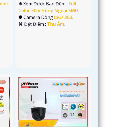
Color
❃ Xem Được Ban Đêm :
Full
Color 30m Hồng Ngoại SMD.
🛡 Camera Dòng
Ip67 360.
️⌘ Đặt Điểm :
Thu Âm.