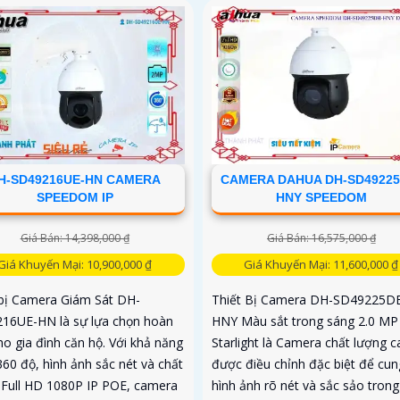
H-SD49216UE-HN CAMERA
CAMERA DAHUA DH-SD49225
SPEEDOM IP
HNY SPEEDOM
Giá Bán: 14,398,000 ₫
Giá Bán: 16,575,000 ₫
Giá Khuyến Mại: 10,900,000 ₫
Giá Khuyến Mại: 11,600,000 ₫
 bị Camera Giám Sát DH-
Thiết Bị Camera DH-SD49225D
16UE-HN là sự lựa chọn hoàn
HNY Màu sắt trong sáng 2.0 MP
ho gia đình căn hộ. Với khả năng
Starlight là Camera chất lượng c
360 độ, hình ảnh sắc nét và chất
được điều chỉnh đặc biệt để cun
 Full HD 1080P IP POE, camera
hình ảnh rõ nét và sắc sảo trong