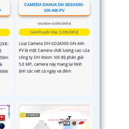
CAMERA DAHUA DH-SD2A500-
GN-AW-PV
V
Giá Bán: 3,055,000 ₫
Giá Khuyến Mại: 2,200,000 ₫
Loại Camera DH-SD2A500-GN-AW-
32XB-
PV là một Camera chất lượng cao của
ệ
công ty DH Vision. Với độ phân giải
150m
5.0 MP, camera này mang lại hình
ải
ảnh sắc nét cả ngày và đêm
 hình