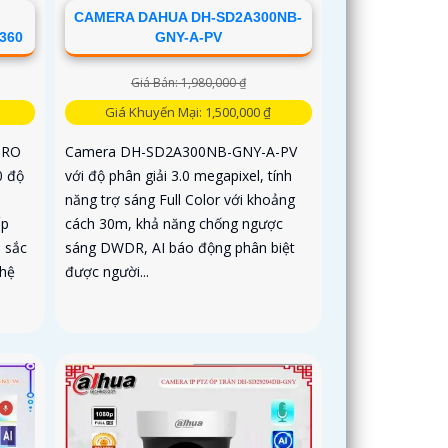
CAMERA DAHUA DH-SD2A300NB-
360
GNY-A-PV
Giá Bán: 1,980,000 ₫
Giá Khuyến Mại: 1,500,000 ₫
PRO
Camera DH-SD2A300NB-GNY-A-PV
0 độ
với độ phân giải 3.0 megapixel, tính
h
năng trợ sáng Full Color với khoảng
ấp
cách 30m, khả năng chống ngược
 sắc
sáng DWDR, AI báo động phân biệt
ghệ
được người...