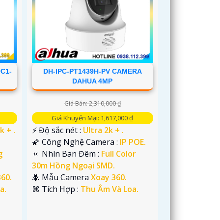
C1-
DH-IPC-PT1439H-PV CAMERA
DAHUA 4MP
Giá Bán: 2,310,000 ₫
Giá Khuyến Mại: 1,617,000 ₫
k + .
️⚡ Độ sắc nét :
Ultra 2k + .
🌠 Công Nghệ Camera :
IP POE.
g
🔅 Nhìn Ban Đêm :
Full Color
30m Hồng Ngoại SMD.
60.
🐜 Mẫu Camera
Xoay 360.
a.
️⌘ Tích Hợp :
Thu Âm Và Loa.