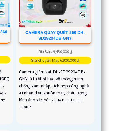
360
CAMERA QUAY QUÉT 360 DH-
SD29204DB-GNY
Giá Bán: 9,430,000 ₫
Giá Khuyến Mại: 6,900,000 ₫
ệ
Camera giám sát DH-SD29204DB-
trong
GNY là thiết bị bảo vệ thông minh
E.
chống xâm nhập, tích hợp công nghệ
oạt,
AI nhận diện khuôn mặt, chất lượng
oay
hình ảnh sắc nét 2.0 MP FULL HD
1080P