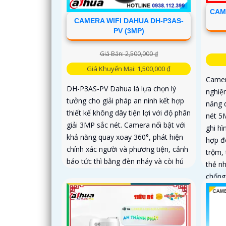
CAM
CAMERA WIFI DAHUA DH-P3AS-
PV (3MP)
Giá Bán: 2,500,000 ₫
Giá Khuyến Mại: 1,500,000 ₫
Camer
DH-P3AS-PV Dahua là lựa chọn lý
nghiệ
tưởng cho giải pháp an ninh kết hợp
năng 
thiết kế không dây tiện lợi với độ phân
nét 5M
giải 3MP sắc nét. Camera nổi bật với
ghi h
khả năng quay xoay 360°, phát hiện
hợp đ
chính xác người và phương tiện, cảnh
trộm,
báo tức thì bằng đèn nháy và còi hú
thẻ n
chống
ổn địn