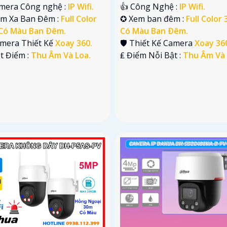
amera Công nghệ :
IP Wifi.
👍 Công Nghệ :
IP Wifi.
ầm Xa Ban Đêm :
Full Color
✪ Xem ban đêm :
Full Color
Có Màu Ban Ðêm.
Có Màu Ban Ðêm.
amera Thiết Kế
Xoay 360.
🛡 Thiết Kế Camera
Xoay 36
t Điểm :
Thu Âm Và Loa.
️₤ Điểm Nỗi Bật :
Thu Âm Và 