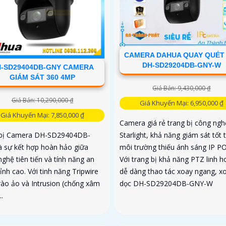
CAMERA DAHUA QUAY QUÉT 
DH-SD29204DB-GNY-W
-SD29404DB-GNY CAMERA
GIÁM SÁT 360 4MP
Giá Bán: 9,430,000 ₫
Giá Bán: 10,290,000 ₫
Giá Khuyến Mại: 6,950,000 ₫
Giá Khuyến Mại: 7,850,000 ₫
Camera giá rẻ trang bị công ngh
Starlight, khả năng giám sát tốt 
 bị Camera DH-SD29404DB-
môi trường thiếu ánh sáng IP PO
à sự kết hợp hoàn hảo giữa
Với trang bị khả năng PTZ linh h
ghệ tiên tiến và tính năng an
dễ dàng thao tác xoay ngang, x
ỉnh cao. Với tinh năng Tripwire
dọc DH-SD29204DB-GNY-W
rào ảo và Intrusion (chống xâm
..