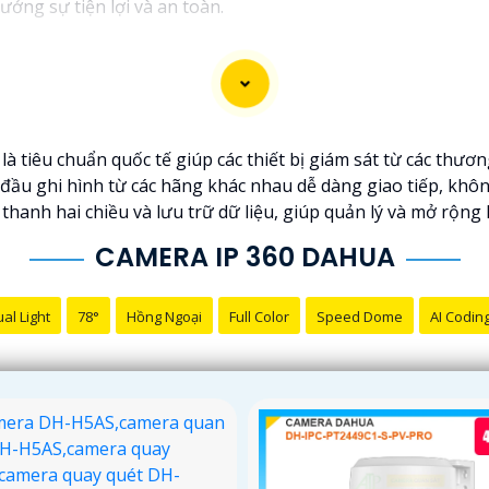
ưởng sự tiện lợi và an toàn.
 tiêu chuẩn quốc tế giúp các thiết bị giám sát từ các thươ
ầu ghi hình từ các hãng khác nhau dễ dàng giao tiếp, khôn
hanh hai chiều và lưu trữ dữ liệu, giúp quản lý và mở rộng 
CAMERA IP 360 DAHUA
al Light
78°
Hồng Ngoại
Full Color
Speed Dome
AI Codin