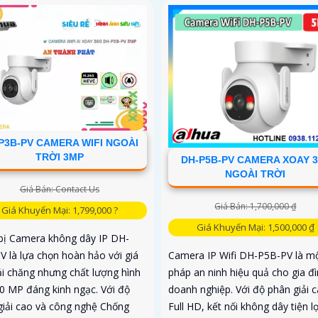
P3B-PV CAMERA WIFI NGOÀI
TRỜI 3MP
DH-P5B-PV CAMERA XOAY 3
NGOÀI TRỜI
Giá Bán: Contact Us
Giá Bán: 1,700,000 ₫
Giá Khuyến Mại: 1,799,000 ?
Giá Khuyến Mại: 1,500,000 ₫
 bị Camera không dây IP DH-
V là lựa chọn hoàn hảo với giá
Camera IP Wifi DH-P5B-PV là mộ
ải chăng nhưng chất lượng hình
pháp an ninh hiệu quả cho gia đì
.0 MP đáng kinh ngạc. Với độ
doanh nghiệp. Với độ phân giải 
giải cao và công nghệ Chống
Full HD, kết nối không dây tiện lợ