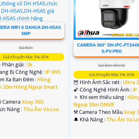
ERA WIFI 6 DAHUA DH-H5AS
5MP
CAMERA 360° DH-IPC-PT2449
Giá Bán:
S-PV-PRO
Giá Khuyến Mại: 5%-35%
 Phân giải :
3k .
Giá Bán: liên hệ
rang Bị Công Nghệ :
IP Wifi.
Giá Khuyến Mại: 5%-35%
ầm Xa Ban Đêm :
Hồng
🦉 Hình Ảnh Sắc nét :
Ultra 2
i 20m Hồng Ngoại Smart
🌠 Công Nghệ Hình Ảnh :
IP.
🔅 Khi xem thiếu sáng :
Hồn
ại Camera
Xoay 360.
Ngoại 30m ONVIF.
hức Năng :
Thu Âm Và Loa.
⚒ Camera Theo Mẫu
Xoay 3
️🔔 Khả Năng :
Thu Âm Và Lo