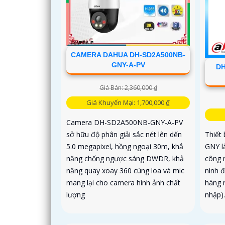
CAMERA DAHUA DH-SD2A500NB-
GNY-A-PV
DH
Giá Bán: 2,360,000 ₫
Giá Khuyến Mại: 1,700,000 ₫
Camera DH-SD2A500NB-GNY-A-PV
sở hữu độ phân giải sắc nét lên dến
Thiết
5.0 megapixel, hồng ngoại 30m, khẳ
GNY l
năng chống ngược sáng DWDR, khả
công n
năng quay xoay 360 cùng loa và mic
ninh đ
mang lại cho camera hình ảnh chất
hàng 
lượng
nhập).