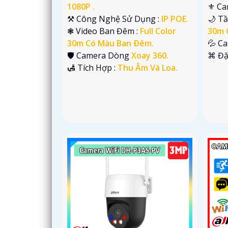
1080P .
⚜️ C
⚒ Công Nghệ Sử Dụng :
IP POE.
🌙 T
❃ Video Ban Đêm :
Full Color
30m 
30m Có Màu Ban Ðêm.
💦 C
🛡 Camera Dòng
Xoay 360.
️⌘ Đặ
️🛃 Tích Hợp :
Thu Âm Và Loa.