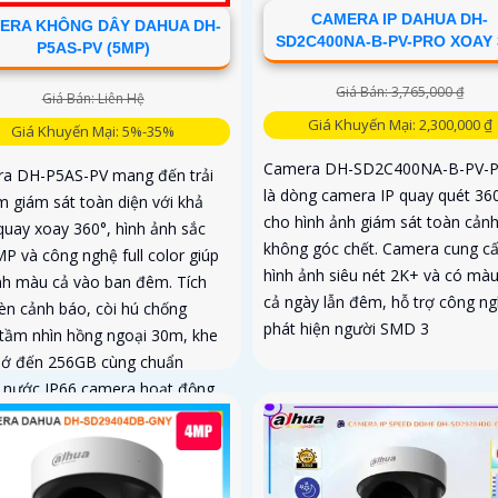
CAMERA IP DAHUA DH-
ERA KHÔNG DÂY DAHUA DH-
SD2C400NA-B-PV-PRO XOAY 
P5AS-PV (5MP)
Giá Bán: 3,765,000 ₫
Giá Bán: Liên Hệ
Giá Khuyến Mại: 2,300,000 ₫
Giá Khuyến Mại: 5%-35%
Camera DH-SD2C400NA-B-PV-
a DH-P5AS-PV mang đến trải
là dòng camera IP quay quét 36
m giám sát toàn diện với khả
cho hình ảnh giám sát toàn cản
quay xoay 360°, hình ảnh sắc
không góc chết. Camera cung c
P và công nghệ full color giúp
hình ảnh siêu nét 2K+ và có màu
ình màu cả vào ban đêm. Tích
cả ngày lẫn đêm, hỗ trợ công n
èn cảnh báo, còi hú chống
phát hiện người SMD 3
 tầm nhìn hồng ngoại 30m, khe
hớ đến 256GB cùng chuẩn
 nước IP66 camera hoạt động
h trong mọi điều kiện