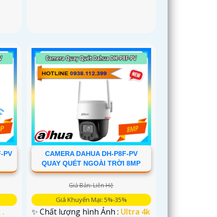
F-PV
CAMERA DAHUA DH-P8F-PV
QUAY QUÉT NGOÀI TRỜI 8MP
Giá Bán: Liên Hệ
Giá Khuyến Mại: 5%-35%
 .
✨ Chất lượng hình Ảnh :
Ultra 4k