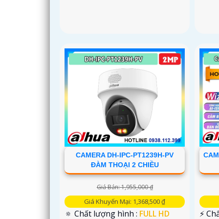
CAMERA DH-IPC-PT1239H-PV
CAM
ĐÀM THOẠI 2 CHIỀU
Giá Bán: 1,955,000 ₫
Giá Khuyến Mại: 1,368,500 ₫
🔅 Chất lượng hình :
FULL HD
️⚡ Ch