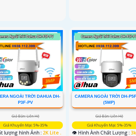
ERA NGOÀI TRỜI DAHUA DH-
CAMERA NGOÀI TRỜI DH-P5
P3F-PV
(5MP)
Giá Bán: Liên Hệ
Giá Bán: Liên Hệ
Giá Khuyến Mại: 5%-35%
Giá Khuyến Mại: 5%-35%
ất lượng hình Ảnh :
2K Lite .
👁 Hình Ành Chất Lượng :
3k