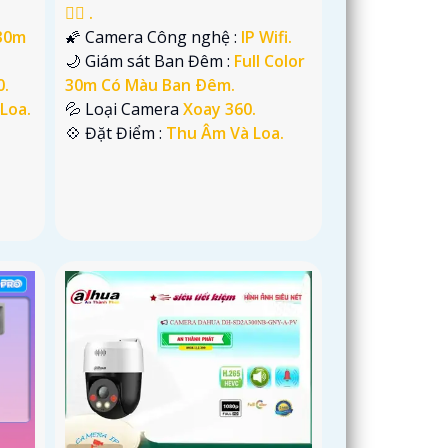
👍🏾 .
 30m
🌠 Camera Công nghệ :
IP Wifi.
🌙 Giám sát Ban Đêm :
Full Color
0.
30m Có Màu Ban Ðêm.
Loa.
💦 Loại Camera
Xoay 360.
️💠 Đặt Điểm :
Thu Âm Và Loa.