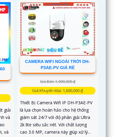
CAMERA WIFI NGOÀI TRỜI DH-
P3AE-PV GIÁ RẺ
60
Giá Bán: 1,900,000 ₫
Giá Khuyến Mại: 1,600,000 ₫
Thiết Bị Camera Wifi IP DH-P3AE-PV
là lựa chọn hoàn hảo cho hệ thống
t giải
giám sát 24/7 với độ phân giải Ultra
nh và
2k lite siêu sắc nét. Với chất lượng
cao
cao 3.0 MP, camera này giúp xử lý...
i, và