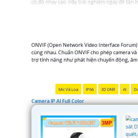
có độ nhạy cao. Hãy trải nghiệm ngay để tận h
ONVIF (Open Network Video Interface Forum) là
cùng nhau. Chuẩn ONVIF cho phép camera và đ
trợ tính năng như phát hiện chuyển động, âm t
Mic Và Loa
IP66
3D DNR
AI
Du
Camera IP AI Full Color