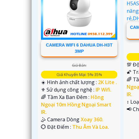
CAM
CAMERA WIFI 6 DAHUA DH-H3T
3MP
💯 Độ
Giá Bán:
🌠 T
Giá Khuyến Mại: 5%-35%
🌈 T
☀️ Hình ảnh chất lượng :
2K Lite .
Ngoạ
⚜️ Sử dụng công nghệ :
IP Wifi.
IR.
🌈 Tầm Xa Ban Đêm :
Hồng
↕️ Lo
Ngoại 10m Hồng Ngoại Smart
️📢 C
IR.
'
🤹 Camera Dòng
Xoay 360.
️💮 Đặt Điểm :
Thu Âm Và Loa.