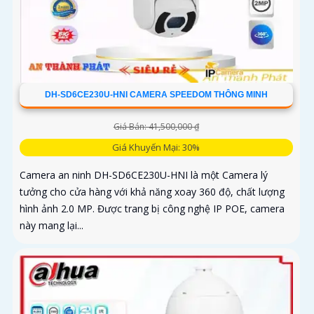
DH-SD6CE230U-HNI CAMERA SPEEDOM THÔNG MINH
Giá Bán: 41,500,000 ₫
Giá Khuyến Mại: 30%
Camera an ninh DH-SD6CE230U-HNI là một Camera lý
tưởng cho cửa hàng với khả năng xoay 360 độ, chất lượng
hình ảnh 2.0 MP. Được trang bị công nghệ IP POE, camera
này mang lại...