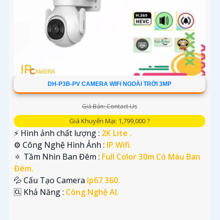
DH-P3B-PV CAMERA WIFI NGOÀI TRỜI 3MP
Giá Bán: Contact Us
Giá Khuyến Mại: 1,799,000 ?
️⚡ Hình ảnh chất lượng :
2K Lite .
⚙ Công Nghệ Hình Ảnh :
IP Wifi.
🔅 Tầm Nhìn Ban Đêm :
Full Color 30m Có Màu Ban
Ðêm.
💦 Cấu Tạo Camera
Ip67 360.
️🆑 Khả Năng :
Công Nghệ AI.