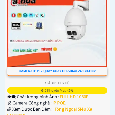
CAMERA IP PTZ QUAY XOAY DH-SD6AL245GB-HNV
Giá Bán: LIÊN HỆ
Giá Khuyến Mại: 45%
👁️‍🗨 Chất lượng hình Ảnh :
FULL HD 1080P .
🕉️ Camera Công nghệ :
IP POE.
🌈 Xem Được Ban Đêm :
Hồng Ngoại Siêu Xa