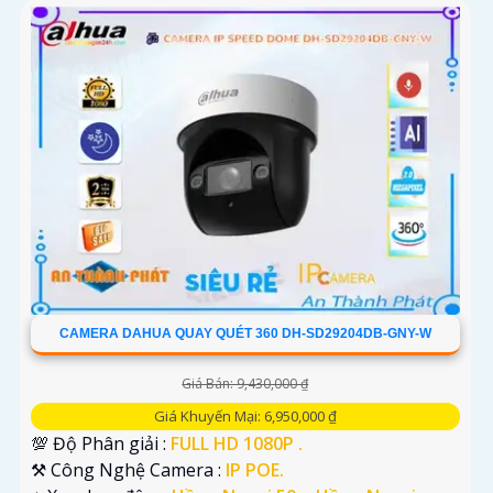
CAMERA DAHUA QUAY QUÉT 360 DH-SD29204DB-GNY-W
Giá Bán: 9,430,000 ₫
Giá Khuyến Mại: 6,950,000 ₫
💯 Độ Phân giải :
FULL HD 1080P .
⚒ Công Nghệ Camera :
IP POE.