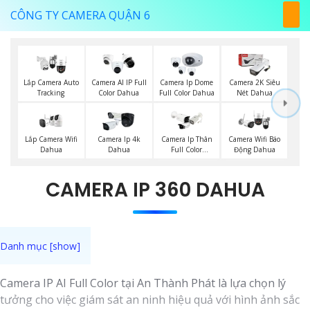
CÔNG TY CAMERA QUẬN 6
Lắp Camera Auto
Camera AI IP Full
Camera Ip Dome
Camera 2K Siêu
Tracking
Color Dahua
Full Color Dahua
Nét Dahua
Lắp Camera Wifi
Camera Ip 4k
Camera Ip Thân
Camera Wifi Báo
Dahua
Dahua
Full Color
Động Dahua
Hikvision
CAMERA IP 360 DAHUA
Camera IP AI Full Color tại An Thành Phát là lựa chọn lý
tưởng cho việc giám sát an ninh hiệu quả với hình ảnh sắc