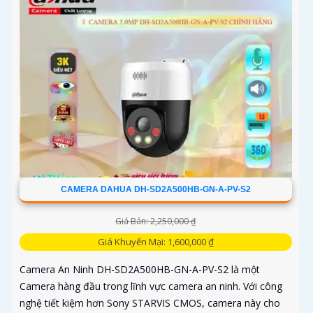
CAMERA DAHUA DH-SD2A500HB-GN-A-PV-S2
Giá Bán: 2,250,000 ₫
Giá Khuyến Mại: 1,600,000 ₫
Camera An Ninh DH-SD2A500HB-GN-A-PV-S2 là một
Camera hàng đầu trong lĩnh vực camera an ninh. Với công
nghệ tiết kiệm hơn Sony STARVIS CMOS, camera này cho