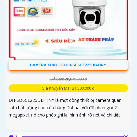
CAMERA XOAY 360 DH-SD6CE225DB-HNY
Giá Bán: 28,675,000 ₫
Giá Khuyến Mại: 21,500,000 ₫
DH-SD6CE225DB-HNY là một dòng thiết bị camera quan
sát chất lượng cao của hãng Dahua. Với độ phân giải 2
megapixel, nó cho phép ghi lại hình ảnh rõ nét và chi tiết