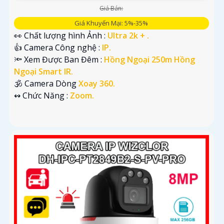
Giá Bán:
Giá Khuyến Mại: 5%-35%
👀 Chất lượng hình Ảnh :
Ultra 2k + .
👍 Camera Công nghệ :
IP.
🔦 Xem Được Ban Đêm :
Hồng Ngoại 250m Hồng
Ngoại Smart IR.
🕉️ Camera Dòng
Xoay 360.
️↭ Chức Năng :
Zoom.