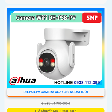
DH-P5B-PV CAMERA XOAY 360 NGOÀI TRỜI
Giá Bán: 1,700,000 ₫
Giá Khuyến Mại: 1,500,000 ₫