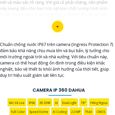
nét và màu sắc rõ ràng. Với giá cả phải chăng, sản phẩm
này mang đến cho bạn trải nghiệm chất lượng hình ảnh
tuyệt vời mà không cần phải bỏ ra số tiền lớn. Được tích
hợp công nghệ trí tuệ nhân tạo (AI), camera này giúp nhận
diện chính xác các chi tiết trong hình ảnh mà không cần ánh
sáng hồng ngoại, giúp tiết kiệm năng lượng và có độ nhạy
cao. Hãy trải nghiệm ngay để tận hưởng sự tiện lợi và an
Chuẩn chống nước IP67 trên camera (Ingress Protection 7)
toàn.
đảm bảo khả năng chịu mưa lớn và bụi bẩn, lý tưởng cho
môi trường ngoài trời và nhà xưởng. Với tiêu chuẩn này,
camera có thể hoạt động ổn định trong điều kiện khắc
nghiệt, bảo vệ thiết bị khỏi ảnh hưởng của thời tiết, giúp
duy trì hiệu suất giám sát liên tục.
CAMERA IP 360 DAHUA
Mic Và Loa
IP66
3D DNR
AI
Dual Light
78°
Hồng Ngoại
Full Color
Speed Dome
AI Coding
2.0 MP
Thân
CMOS