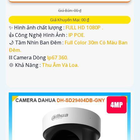
Giá Bán: 00 ₫
Giá Khuyến Mại: 00 ₫
✨ Hình ảnh chất lượng :
FULL HD 1080P .
👍 Công Nghệ Hình Ảnh :
IP POE.
🌙 Tầm Nhìn Ban Đêm :
Full Color 30m Có Màu Ban
Ðêm.
⛓ Camera Dòng
Ip67 360.
️💠 Khả Năng :
Thu Âm Và Loa.