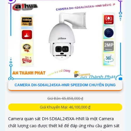
CAMERA DH-SD6AL245XA-HNR SPEEDOM CHUYÊN DỤNG
Giá Bán: 65,858,000 ₫
Giá Khuyến Mại: 46,100,000 ₫
Camera quan sát DH-SD6AL245XA-HNR là một Camera
chất lượng cao được thiết kế để đáp ứng nhu cầu giám sát