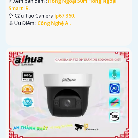
⭐ Xem ban đêm :
Hồng Ngoại 50m Hồng Ngoại
Smart IR.
💦 Cấu Tạo Camera
Ip67 360.
️☣️ Ưu Điểm :
Công Nghệ AI.