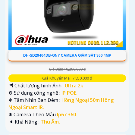
DH-SD29404DB-GNY CAMERA GIÁM SÁT 360 4MP
Giá Bán: 10,290,000 ₫
Giá Khuyến Mại: 7,850,000 ₫
🦉 Chất lượng hình Ảnh :
Ultra 2k .
⚙ Sử dụng công nghệ :
IP POE.
❃ Tầm Nhìn Ban Đêm :
Hồng Ngoại 50m Hồng
Ngoại Smart IR.
❄ Camera Theo Mẫu
Ip67 360.
️🔈 Khả Năng :
Thu Âm.