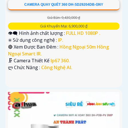
CAMERA QUAY QUÉT 360 DH-SD29204DB-GNY
Giá Bán: 9,430,000 ₫
Giá Khuyến Mại: 6,900,000 ₫
👁️‍🗨 Hình ảnh chất lượng :
FULL HD 1080P .
✳️ Sử dụng công nghệ :
IP.
🔴 Xem Được Ban Đêm :
Hồng Ngoại 50m Hồng
Ngoại Smart IR.
🗜️ Camera Thiết Kế
Ip67 360.
️ლ Chức Năng :
Công Nghệ AI.