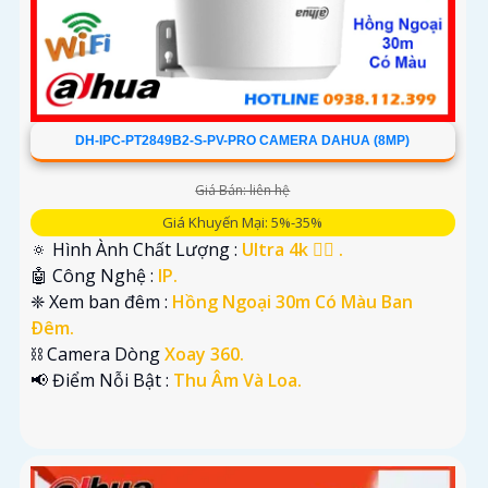
DH-IPC-PT2849B2-S-PV-PRO CAMERA DAHUA (8MP)
Giá Bán: liên hệ
Giá Khuyến Mại: 5%-35%
🔅 Hình Ành Chất Lượng :
Ultra 4k 👍🏾 .
🤖️ Công Nghệ :
IP.
❈ Xem ban đêm :
Hồng Ngoại 30m Có Màu Ban
Ðêm.
⛓ Camera Dòng
Xoay 360.
️📢 Điểm Nỗi Bật :
Thu Âm Và Loa.