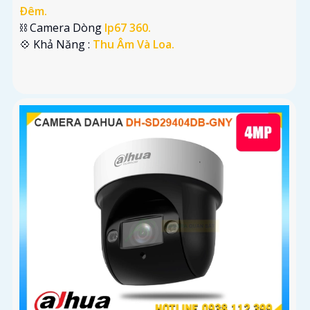
Ðêm.
⛓ Camera Dòng
Ip67 360.
️💠 Khả Năng :
Thu Âm Và Loa.