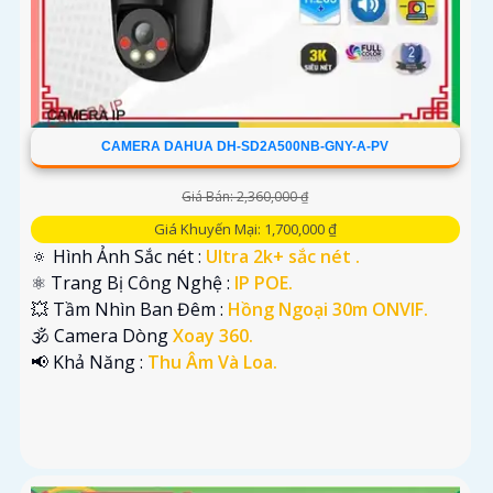
CAMERA DAHUA DH-SD2A500NB-GNY-A-PV
Giá Bán: 2,360,000 ₫
Giá Khuyến Mại: 1,700,000 ₫
🔅 Hình Ảnh Sắc nét :
Ultra 2k+ sắc nét .
⚛️ Trang Bị Công Nghệ :
IP POE.
💥 Tầm Nhìn Ban Đêm :
Hồng Ngoại 30m ONVIF.
🕉️ Camera Dòng
Xoay 360.
️📢 Khả Năng :
Thu Âm Và Loa.