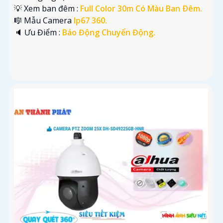
💡 Xem ban đêm :
Full Color 30m Có Màu Ban Ðêm.
🎼️ Mẫu Camera
Ip67 360.
️🔈 Ưu Điểm :
Báo Động Chuyển Động.