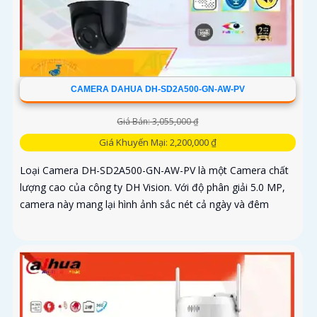
CAMERA DAHUA DH-SD2A500-GN-AW-PV
Giá Bán: 3,055,000 ₫
Giá Khuyến Mại: 2,200,000 ₫
Loại Camera DH-SD2A500-GN-AW-PV là một Camera chất
lượng cao của công ty DH Vision. Với độ phân giải 5.0 MP,
camera này mang lại hình ảnh sắc nét cả ngày và đêm