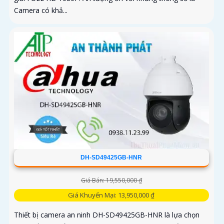
Camera có khả...
DH-SD49425GB-HNR
Giá Bán: 19,550,000 ₫
Giá Khuyến Mại: 13,950,000 ₫
Thiết bị camera an ninh DH-SD49425GB-HNR là lựa chọn