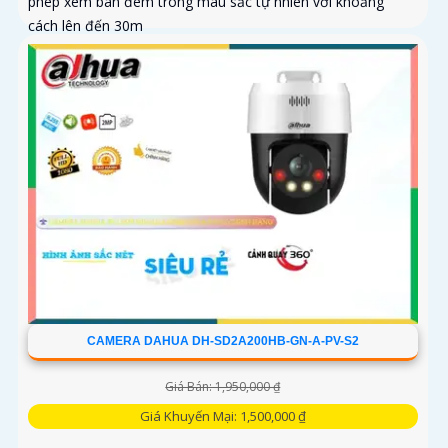
phép xem ban đêm trong màu sắc tự nhiên với khoảng
cách lên đến 30m
CAMERA DAHUA DH-SD2A200HB-GN-A-PV-S2
Giá Bán: 1,950,000 ₫
Giá Khuyến Mại: 1,500,000 ₫