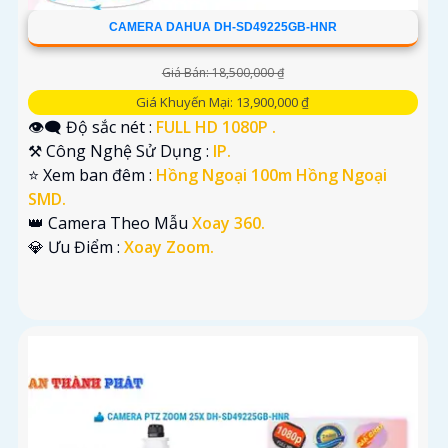
CAMERA DAHUA DH-SD49225GB-HNR
Giá Bán: 18,500,000 ₫
Giá Khuyến Mại: 13,900,000 ₫
👁️‍🗨 Độ sắc nét :
FULL HD 1080P .
⚒ Công Nghệ Sử Dụng :
IP.
⭐ Xem ban đêm :
Hồng Ngoại 100m Hồng Ngoại
SMD.
👑 Camera Theo Mẫu
Xoay 360.
️💎 Ưu Điểm :
Xoay Zoom.