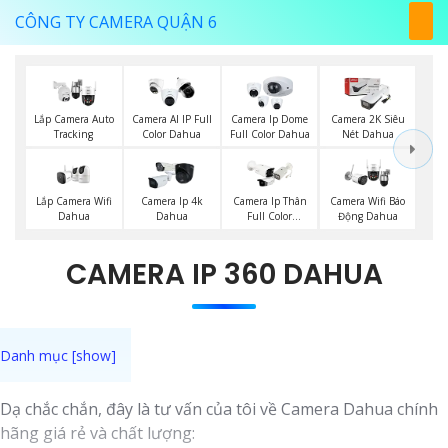
CÔNG TY CAMERA QUẬN 6
Lắp Camera Auto
Camera AI IP Full
Camera Ip Dome
Camera 2K Siêu
Tracking
Color Dahua
Full Color Dahua
Nét Dahua
Lắp Camera Wifi
Camera Ip 4k
Camera Ip Thân
Camera Wifi Báo
Dahua
Dahua
Full Color
Động Dahua
Hikvision
CAMERA IP 360 DAHUA
Dạ chắc chắn, đây là tư vấn của tôi về Camera Dahua chính
hãng giá rẻ và chất lượng: