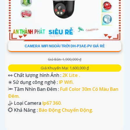
CAMERA WIFI NGOÀI TRỜI DH-P3AE-PV GIÁ RẺ
Giá Bán: 1,900,000 ₫
Giá Khuyến Mại: 1,600,000 ₫
👀 Chất lượng hình Ảnh :
2K Lite .
✳️ Sử dụng công nghệ :
IP Wifi.
🔦 Tầm Nhìn Ban Đêm :
Full Color 30m Có Màu Ban
Ðêm.
🤹 Loại Camera
Ip67 360.
️💮 Khả Năng :
Báo Động Chuyển Động.