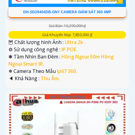
DH-SD29404DB-GNY CAMERA GIÁM SÁT 360 4MP
Giá Bán: 10,290,000 ₫
Giá Khuyến Mại: 7,850,000 ₫
🦉 Chất lượng hình Ảnh :
Ultra 2k .
⚙ Sử dụng công nghệ :
IP POE.
❃ Tầm Nhìn Ban Đêm :
Hồng Ngoại 50m Hồng
Ngoại Smart IR.
❄ Camera Theo Mẫu
Ip67 360.
️🔈 Khả Năng :
Thu Âm.