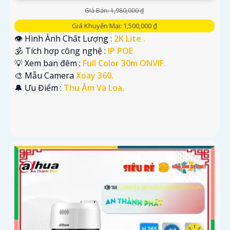
Giá Bán: 1,980,000 ₫
Giá Khuyến Mại: 1,500,000 ₫
👁 Hình Ành Chất Lượng :
2K Lite .
🕉️ Tích hợp công nghệ :
IP POE.
💡 Xem ban đêm :
Full Color 30m ONVIF.
🎨 Mẫu Camera
Xoay 360.
️🔔 Ưu Điểm :
Thu Âm Và Loa.