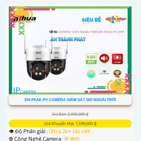
DH-P5AE-PV CAMERA GIÁM SÁT 360 NGOÀI TRỜI
Giá Bán: 2,000,000 ₫
Giá Khuyến Mại: 1,599,000 ₫
👁 Độ Phân giải :
Ultra 2k+ sắc nét .
®️ Công Nghệ Camera :
IP Wifi.