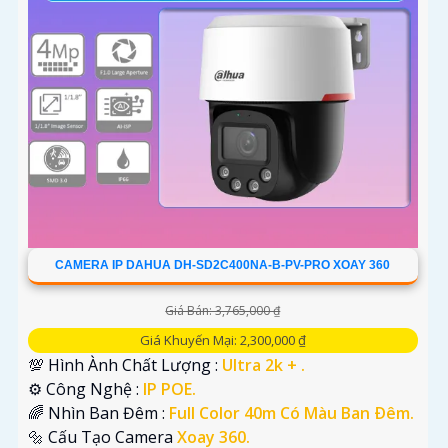
'
CAMERA IP DAHUA DH-SD2C400NA-B-PV-PRO XOAY 360
Giá Bán: 3,765,000 ₫
Giá Khuyến Mại: 2,300,000 ₫
💯 Hình Ành Chất Lượng :
Ultra 2k + .
⚙ Công Nghệ :
IP POE.
🌈 Nhìn Ban Đêm :
Full Color 40m Có Màu Ban Ðêm.
🔩 Cấu Tạo Camera
Xoay 360.