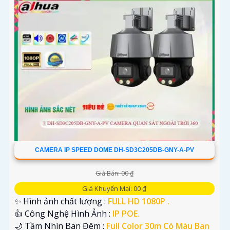
CAMERA IP SPEED DOME DH-SD3C205DB-GNY-A-PV
Giá Bán: 00 ₫
Giá Khuyến Mại: 00 ₫
✨ Hình ảnh chất lượng :
FULL HD 1080P .
👍 Công Nghệ Hình Ảnh :
IP POE.
🌙 Tầm Nhìn Ban Đêm :
Full Color 30m Có Màu Ban