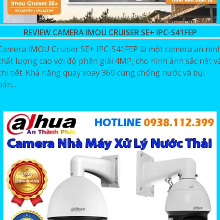
REVIEW CAMERA IMOU CRUISER SE+ IPC-S41FEP
Camera IMOU Cruiser SE+ IPC-S41FEP là một camera an nin
chất lượng cao với độ phân giải 4MP, cho hình ảnh sắc nét v
chi tiết. Khả năng quay xoay 360 cùng chống nước và bụi
bẩn...