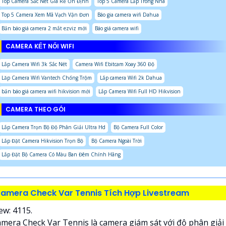
Top Camera Sắc Nét Giá Rẻ Ổn Định
Top 5 Camera Lắp Trong Nhà
Top 5 Camera Xem Mã Vạch Vận Đơn
Báo gia camera wifi Dahua
Bản báo giá camera 2 mắt ezviz mới
Báo giá camera wifi
CAMERA KẾT NỐI WIFI
Lắp Camera Wifi 3k Sắc Nét
Camera Wifi Ebitcam Xoay 360 Độ
Lăp Camera Wifi Vantech Chống Trộm
Lắp camera Wifi 2k Dahua
bản báo giá camera wifi hikvision mới
Lắp Camera Wifi Full HD Hikvision
CAMERA THEO GÓI
Lắp Camera Trọn Bộ Độ Phân Giải Ultra Hd
Bộ Camera Full Color
Lắp Đặt Camera Hikvision Trọn Bộ
Bộ Camera Ngoài Trời
Lắp Đặt Bộ Camera Có Màu Ban Đêm Chính Hãng
amera Check Var Tennis Tích Hợp Livestream
ew: 4115.
mera Check Var Tennis là camera giám sát với độ phân giải