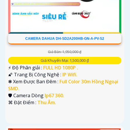
CAMERA DAHUA DH-SD2A200HB-GN-A-PV-S2
Giá Bán: 1,950,000 ₫
Giá Khuyến Mại: 1,500,000 ₫
️⚡ Độ Phân giải :
FULL HD 1080P .
🌠 Trang Bị Công Nghệ :
IP Wifi.
❃ Xem Được Ban Đêm :
Full Color 30m Hồng Ngoại
SMD.
🛡 Camera Dòng
Ip67 360.
️⌘ Đặt Điểm :
Thu Âm.