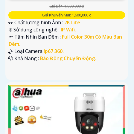
Giá Bán: 1,900,000 ₫
Giá Khuyến Mại: 1,600,000 ₫
👀 Chất lượng hình Ảnh :
2K Lite .
✳️ Sử dụng công nghệ :
IP Wifi.
🔦 Tầm Nhìn Ban Đêm :
Full Color 30m Có Màu Ban
Ðêm.
🤹 Loại Camera
Ip67 360.
️💮 Khả Năng :
Báo Động Chuyển Động.