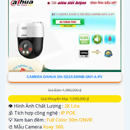
'
CAMERA DAHUA DH-SD2A300NB-GNY-A-PV
Giá Bán: 1,980,000 ₫
Giá Khuyến Mại: 1,500,000 ₫
👁 Hình Ành Chất Lượng :
2K Lite .
🕉️ Tích hợp công nghệ :
IP POE.
💡 Xem ban đêm :
Full Color 30m ONVIF.
🎨 Mẫu Camera
Xoay 360.