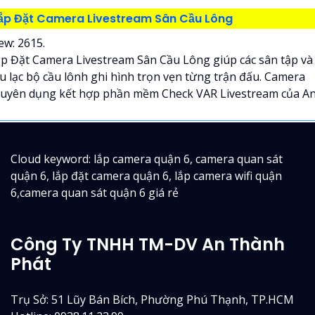
ắp Đặt Camera Livestream Sân Cầu Lông
ew: 2615.
p Đặt Camera Livestream Sân Cầu Lông giúp các sân tập và
u lạc bộ cầu lônh ghi hình trọn vẹn từng trận đấu. Camera
uyên dụng kết hợp phần mềm Check VAR Livestream của An.
Cloud keyword: lắp camera quận 6, camera quan sát
quận 6, lắp đặt camera quận 6, lắp camera wifi quận
6,camera quan sát quận 6 giá rẻ
Công Ty TNHH TM-DV An Thành
Phát
Trụ Sở: 51 Lũy Bán Bích, Phường Phú Thạnh, TP.HCM