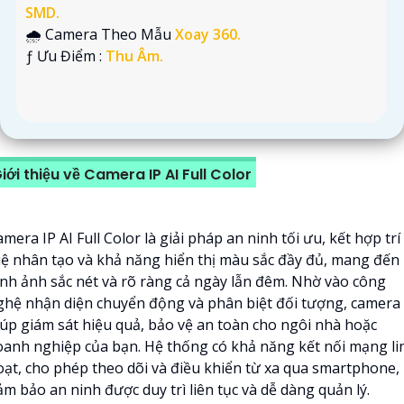
SMD.
🌧️ Camera Theo Mẫu
Xoay 360.
️ƒ Ưu Điểm :
Thu Âm.
iới thiệu về Camera IP AI Full Color
mera IP AI Full Color là giải pháp an ninh tối ưu, kết hợp trí
uệ nhân tạo và khả năng hiển thị màu sắc đầy đủ, mang đến
ình ảnh sắc nét và rõ ràng cả ngày lẫn đêm. Nhờ vào công
ghệ nhận diện chuyển động và phân biệt đối tượng, camera
iúp giám sát hiệu quả, bảo vệ an toàn cho ngôi nhà hoặc
oanh nghiệp của bạn. Hệ thống có khả năng kết nối mạng li
oạt, cho phép theo dõi và điều khiển từ xa qua smartphone,
m bảo an ninh được duy trì liên tục và dễ dàng quản lý.