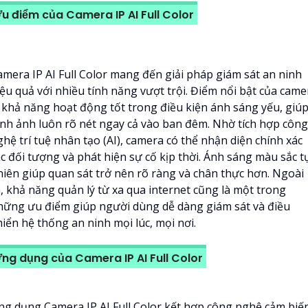
u điểm của Camera IP AI Full Color
amera IP AI Full Color mang đến giải pháp giám sát an ninh
iệu quả với nhiều tính năng vượt trội. Điểm nổi bật của came
à khả năng hoạt động tốt trong điều kiện ánh sáng yếu, giú
ình ảnh luôn rõ nét ngay cả vào ban đêm. Nhờ tích hợp công
hệ trí tuệ nhân tạo (AI), camera có thể nhận diện chính xác
ác đối tượng và phát hiện sự cố kịp thời. Ánh sáng màu sắc t
hiên giúp quan sát trở nên rõ ràng và chân thực hơn. Ngoài
a, khả năng quản lý từ xa qua internet cũng là một trong
hững ưu điểm giúp người dùng dễ dàng giám sát và điều
iển hệ thống an ninh mọi lúc, mọi nơi.
ng dụng của Camera IP AI Full Color
ng dụng Camera IP AI Full Color kết hợp công nghệ cảm biế