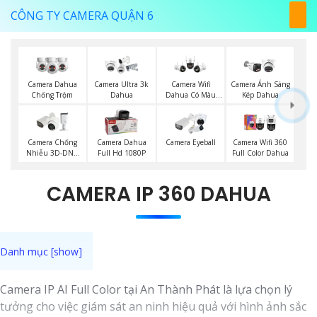
CÔNG TY CAMERA QUẬN 6
Camera Dahua
Camera Ultra 3k
Camera Wifi
Camera Ánh Sáng
Chống Trộm
Dahua
Dahua Có Màu
Kép Dahua
Ban Đêm
Camera Chống
Camera Dahua
Camera Eyeball
Camera Wifi 360
Nhiễu 3D-DNR
Full Hd 1080P
Full Color Dahua
Dahua
CAMERA IP 360 DAHUA
Camera IP AI Full Color tại An Thành Phát là lựa chọn lý
tưởng cho việc giám sát an ninh hiệu quả với hình ảnh sắc