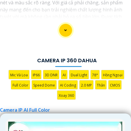
nét và màu sắc rõ ràng. Với giá cả phải chăng, sản phẩm
này mang đến cho bạn trải nghiệm chất lượng hình ảnh
tuyệt vời mà không cần phải bỏ ra số tiền lớn. Được tích
hợp công nghệ trí tuệ nhân tạo (AI), camera này giúp nhận
diện chính xác các chi tiết trong hình ảnh mà không cần ánh
sáng hồng ngoại, giúp tiết kiệm năng lượng và có độ nhạy
cao. Hãy trải nghiệm ngay để tận hưởng sự tiện lợi và an
toàn.
CAMERA IP 360 DAHUA
Mic Và Loa
IP66
3D DNR
AI
Dual Light
78°
Hồng Ngoại
Full Color
Speed Dome
AI Coding
2.0 MP
Thân
CMOS
Xoay 360
Camera IP AI Full Color