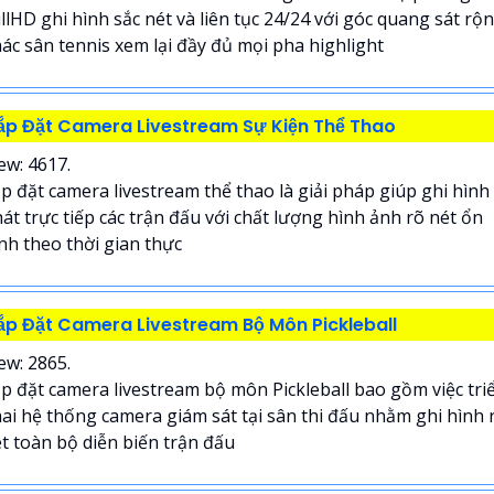
llHD ghi hình sắc nét và liên tục 24/24 với góc quang sát rộ
ác sân tennis xem lại đầy đủ mọi pha highlight
ắp Đặt Camera Livestream Sự Kiện Thể Thao
ew: 4617.
p đặt camera livestream thể thao là giải pháp giúp ghi hình
át trực tiếp các trận đấu với chất lượng hình ảnh rõ nét ổn
nh theo thời gian thực
ắp Đặt Camera Livestream Bộ Môn Pickleball
ew: 2865.
p đặt camera livestream bộ môn Pickleball bao gồm việc tri
ai hệ thống camera giám sát tại sân thi đấu nhằm ghi hình 
t toàn bộ diễn biến trận đấu