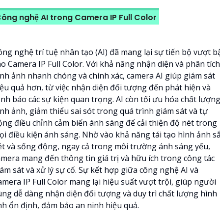
ông nghệ AI trong Camera IP Full Color
ông nghệ trí tuệ nhân tạo (AI) đã mang lại sự tiến bộ vượt b
ho Camera IP Full Color. Với khả năng nhận diện và phân tích
ình ảnh nhanh chóng và chính xác, camera AI giúp giám sát
iệu quả hơn, từ việc nhận diện đối tượng đến phát hiện và
ảnh báo các sự kiện quan trọng. AI còn tối ưu hóa chất lượn
nh ảnh, giảm thiểu sai sót trong quá trình giám sát và tự
ộng điều chỉnh cảm biến ánh sáng để cải thiện độ nét trong
ọi điều kiện ánh sáng. Nhờ vào khả năng tái tạo hình ảnh s
ét và sống động, ngay cả trong môi trường ánh sáng yếu,
amera mang đến thông tin giá trị và hữu ích trong công tác
ám sát và xử lý sự cố. Sự kết hợp giữa công nghệ AI và
mera IP Full Color mang lại hiệu suất vượt trội, giúp người
ùng dễ dàng nhận diện đối tượng và duy trì chất lượng hình
nh ổn định, đảm bảo an ninh hiệu quả.