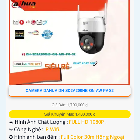
CAMERA DAHUA DH-SD2A200HB-GN-AW-PV-S2
Giá Bán: 1,700,000 ₫
Giá Khuyến Mại: 1,400,000 ₫
☀️ Hình Ành Chất Lượng :
FULL HD 1080P .
✳️ Công Nghệ :
IP Wifi.
✪ Hình ảnh ban đêm :
Full Color 30m Hồng Ngoại