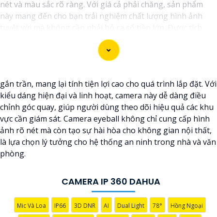
nét và màu sắc rõ ràng. Với giá cả phải chăng, sản phẩm
này mang đến cho bạn trải nghiệm chất lượng hình ảnh
tuyệt vời mà không cần phải bỏ ra số tiền lớn. Được tích
hợp công nghệ trí tuệ nhân tạo (AI), camera này giúp nhận
diện chính xác các chi tiết trong hình ảnh mà không cần ánh
sáng hồng ngoại, giúp tiết kiệm năng lượng và có độ nhạy
cao. Hãy trải nghiệm ngay để tận hưởng sự tiện lợi và an
gắn trần, mang lại tính tiện lợi cao cho quá trình lắp đặt. Với
toàn.
kiểu dáng hiện đại và linh hoạt, camera này dễ dàng điều
chỉnh góc quay, giúp người dùng theo dõi hiệu quả các khu
vực cần giám sát. Camera eyeball không chỉ cung cấp hình
ảnh rõ nét mà còn tạo sự hài hòa cho không gian nội thất,
là lựa chọn lý tưởng cho hệ thống an ninh trong nhà và văn
phòng.
CAMERA IP 360 DAHUA
Mic Và Loa
IP66
3D DNR
AI
Dual Light
78°
Hồng Ngoại