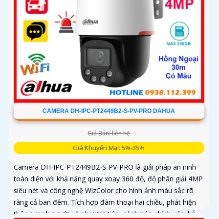
CAMERA DH-IPC-PT2449B2-S-PV-PRO DAHUA
Giá Bán: liên hệ
Giá Khuyến Mại: 5%-35%
Camera DH-IPC-PT2449B2-S-PV-PRO là giải pháp an ninh
toàn diện với khả năng quay xoay 360 độ, độ phân giải 4MP
siêu nét và công nghệ WizColor cho hình ảnh màu sắc rõ
ràng cả ban đêm. Tích hợp đàm thoại hai chiều, phát hiện
thông minh người và phương tiện, cảnh báo chính xác, hỗ