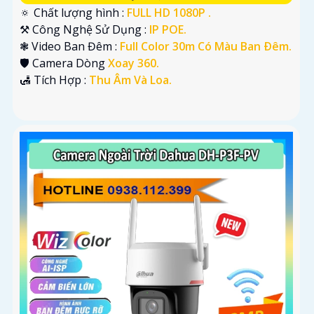
🔅 Chất lượng hình :
FULL HD 1080P .
⚒ Công Nghệ Sử Dụng :
IP POE.
❃ Video Ban Đêm :
Full Color 30m Có Màu Ban Ðêm.
🛡 Camera Dòng
Xoay 360.
️🛃 Tích Hợp :
Thu Âm Và Loa.