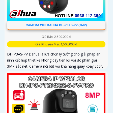
CAMERA WIFI DAHUA DH-P3AS-PV (3MP)
Giá Bán: 2,500,000 ₫
Giá Khuyến Mại: 1,500,000 ₫
DH-P3AS-PV Dahua là lựa chọn lý tưởng cho giải pháp an
ninh kết hợp thiết kế không dây tiện lợi với độ phân giải
3MP sắc nét. Camera nổi bật với khả năng quay xoay 360°,
phát hiện chính xác người và phương tiện, cảnh báo tức thì
bằng đèn nháy và còi hú