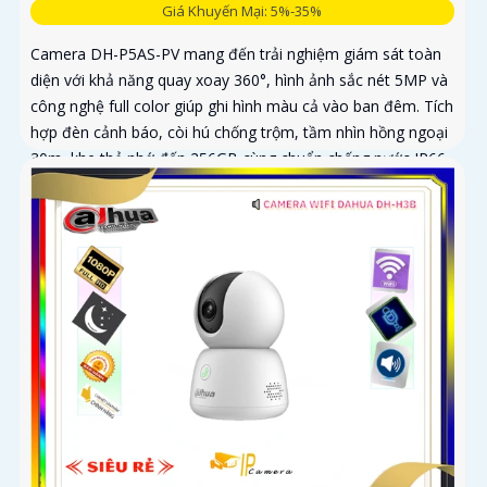
Giá Khuyến Mại: 5%-35%
Camera DH-P5AS-PV mang đến trải nghiệm giám sát toàn
diện với khả năng quay xoay 360°, hình ảnh sắc nét 5MP và
công nghệ full color giúp ghi hình màu cả vào ban đêm. Tích
hợp đèn cảnh báo, còi hú chống trộm, tầm nhìn hồng ngoại
30m, khe thẻ nhớ đến 256GB cùng chuẩn chống nước IP66
camera hoạt động ổn định trong mọi điều kiện