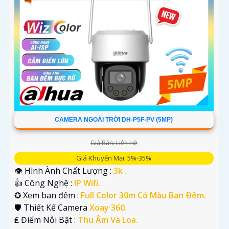
CAMERA NGOÀI TRỜI DH-P5F-PV (5MP)
Giá Bán: Liên Hệ
Giá Khuyến Mại: 5%-35%
👁 Hình Ành Chất Lượng :
3k .
👍 Công Nghệ :
IP Wifi.
✪ Xem ban đêm :
Full Color 30m Có Màu Ban Ðêm.
🛡 Thiết Kế Camera
Xoay 360.
️₤ Điểm Nỗi Bật :
Thu Âm Và Loa.