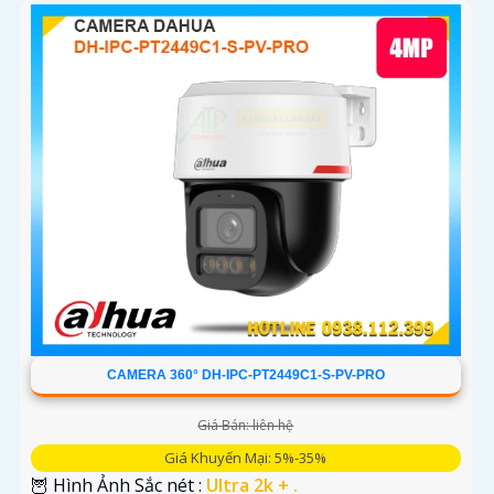
CAMERA 360° DH-IPC-PT2449C1-S-PV-PRO
Giá Bán: liên hệ
Giá Khuyến Mại: 5%-35%
🦉 Hình Ảnh Sắc nét :
Ultra 2k + .