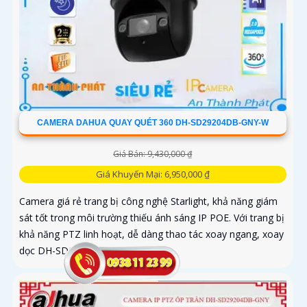
CAMERA DAHUA QUAY QUÉT 360 DH-SD29204DB-GNY-W
Giá Bán: 9,430,000 ₫
Giá Khuyến Mại: 6,950,000 ₫
Camera giá rẻ trang bị công nghệ Starlight, khả năng giám
sát tốt trong môi trường thiếu ánh sáng IP POE. Với trang bị
khả năng PTZ linh hoạt, dễ dàng thao tác xoay ngang, xoay
dọc DH-SD29204DB-GNY-W