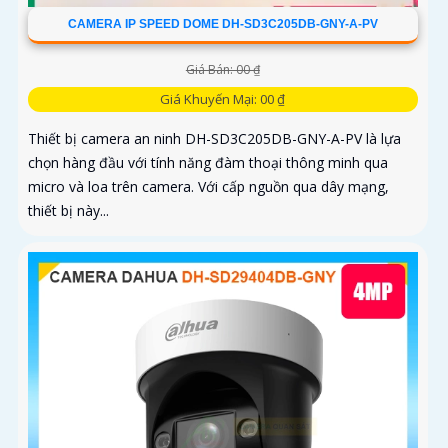
CAMERA IP SPEED DOME DH-SD3C205DB-GNY-A-PV
Giá Bán: 00 ₫
Giá Khuyến Mại: 00 ₫
Thiết bị camera an ninh DH-SD3C205DB-GNY-A-PV là lựa
chọn hàng đầu với tính năng đàm thoại thông minh qua
micro và loa trên camera. Với cấp nguồn qua dây mạng,
thiết bị này...