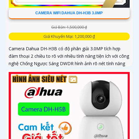
CAMERA WIFI DAHUA DH-H3B 3.0MP
Giá Bán: 1,500,000 ₫
Giá Khuyến Mại: 1,200,000 ₫
Camera Dahua DH-H3B có độ phân giải 3.0MP tích hợp
đàm thoại 2 chiều to rõ với nhiều tính năng tiện ích với công
nghệ Chống Ngược Sáng DWDR hình ảnh rõ nét tính năng
phát hiện chuyển động phân biệt người và chuyển động
khác, Hồng ngoại 10m cho giám sát ban đêm sắc nét dù
thiếu ánh sáng