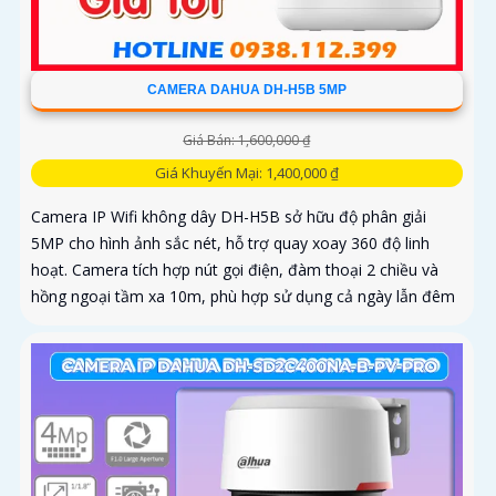
CAMERA DAHUA DH-H5B 5MP
Giá Bán: 1,600,000 ₫
Giá Khuyến Mại: 1,400,000 ₫
Camera IP Wifi không dây DH-H5B sở hữu độ phân giải
5MP cho hình ảnh sắc nét, hỗ trợ quay xoay 360 độ linh
hoạt. Camera tích hợp nút gọi điện, đàm thoại 2 chiều và
hồng ngoại tầm xa 10m, phù hợp sử dụng cả ngày lẫn đêm