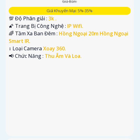
Giá Bán:
Giá Khuyến Mại: 5%-35%
💯 Độ Phân giải :
3k .
🌠 Trang Bị Công Nghệ :
IP Wifi.
🌈 Tầm Xa Ban Đêm :
Hồng Ngoại 20m Hồng Ngoại
Smart IR.
↕️ Loại Camera
Xoay 360.
️📢 Chức Năng :
Thu Âm Và Loa.