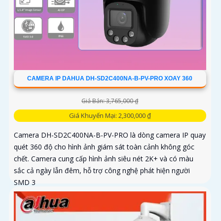
CAMERA IP DAHUA DH-SD2C400NA-B-PV-PRO XOAY 360
Giá Bán: 3,765,000 ₫
Giá Khuyến Mại: 2,300,000 ₫
Camera DH-SD2C400NA-B-PV-PRO là dòng camera IP quay
quét 360 độ cho hình ảnh giám sát toàn cảnh không góc
chết. Camera cung cấp hình ảnh siêu nét 2K+ và có màu
sắc cả ngày lẫn đêm, hỗ trợ công nghệ phát hiện người
SMD 3