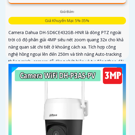
Giá Bán:
Giá Khuyến Mại: 5%-35%
Camera Dahua DH-SD6CE432GB-HNR là dòng PTZ ngoài
trời có độ phân giải 4MP siêu nét zoom quang 32x cho khả
năng quan sát chi tiết ở khoảng cách xa. Tích hợp công
nghệ hồng ngoại lên đến 250m và tính năng Auto-tracking
thông minh, camera dễ dàng phát hiện và tự động theo dõi
mục tiêu chuyển động