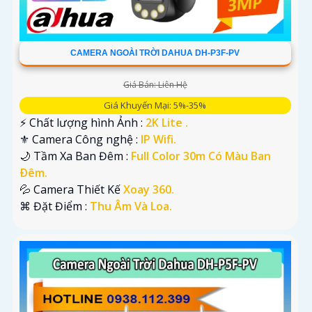
CAMERA NGOÀI TRỜI DAHUA DH-P3F-PV
Giá Bán: Liên Hệ
Giá Khuyến Mại: 5%-35%
️⚡ Chất lượng hình Ảnh :
2K Lite .
⚜️ Camera Công nghệ :
IP Wifi.
🌙 Tầm Xa Ban Đêm :
Full Color 30m Có Màu Ban
Ðêm.
💦 Camera Thiết Kế
Xoay 360.
️⌘ Đặt Điểm :
Thu Âm Và Loa.