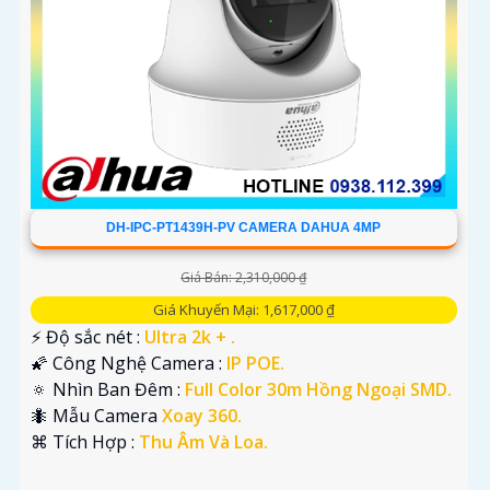
DH-IPC-PT1439H-PV CAMERA DAHUA 4MP
Giá Bán: 2,310,000 ₫
Giá Khuyến Mại: 1,617,000 ₫
️⚡ Độ sắc nét :
Ultra 2k + .
🌠 Công Nghệ Camera :
IP POE.
🔅 Nhìn Ban Đêm :
Full Color 30m Hồng Ngoại SMD.
🐜 Mẫu Camera
Xoay 360.
️⌘ Tích Hợp :
Thu Âm Và Loa.