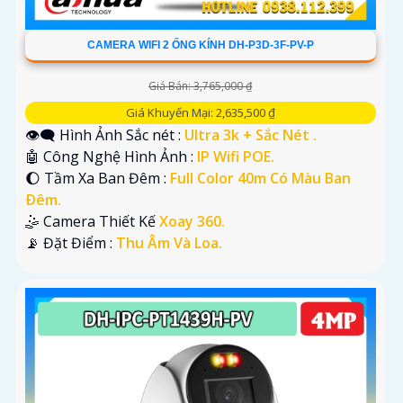
CAMERA WIFI 2 ỐNG KÍNH DH-P3D-3F-PV-P
Giá Bán: 3,765,000 ₫
Giá Khuyến Mại: 2,635,500 ₫
👁️‍🗨 Hình Ảnh Sắc nét :
Ultra 3k + Sắc Nét .
🤖️ Công Nghệ Hình Ảnh :
IP Wifi POE.
🌔 Tầm Xa Ban Đêm :
Full Color 40m Có Màu Ban
Ðêm.
🤹 Camera Thiết Kế
Xoay 360.
️📡 Đặt Điểm :
Thu Âm Và Loa.