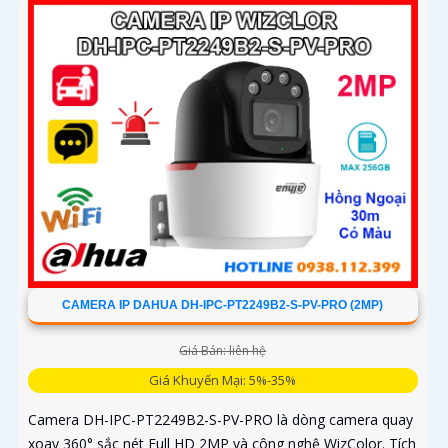
trợ thẻ nhớ lên đến 256GB
CAMERA IP DAHUA DH-IPC-PT2249B2-S-PV-PRO (2MP)
Giá Bán: liên hệ
Giá Khuyến Mại: 5%-35%
Camera DH-IPC-PT2249B2-S-PV-PRO là dòng camera quay
xoay 360° sắc nét Full HD 2MP và công nghệ WizColor. Tích