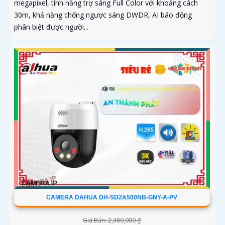
megapixel, tính năng trợ sáng Full Color với khoảng cách
30m, khả năng chống ngược sáng DWDR, AI báo động
phân biệt được người...
CAMERA DAHUA DH-SD2A500NB-GNY-A-PV
Giá Bán: 2,360,000 ₫