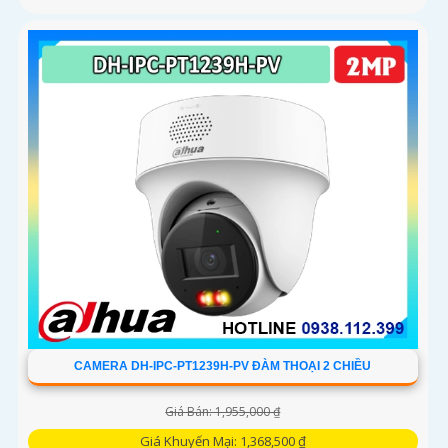
CAMERA DH-IPC-PT1239H-PV ĐÀM THOẠI 2 CHIỀU
Giá Bán: 1,955,000 ₫
Giá Khuyến Mại: 1,368,500 ₫