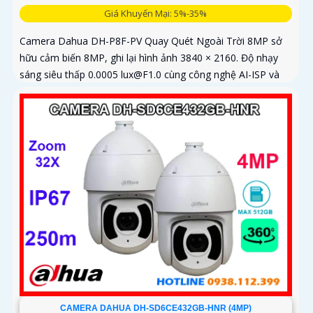
Giá Khuyến Mại: 5%-35%
Camera Dahua DH-P8F-PV Quay Quét Ngoài Trời 8MP sở
hữu cảm biến 8MP, ghi lại hình ảnh 3840 × 2160. Độ nhạy
sáng siêu thấp 0.0005 lux@F1.0 cùng công nghệ AI-ISP và
cảm biến lớn...
CAMERA DAHUA DH-SD6CE432GB-HNR (4MP)