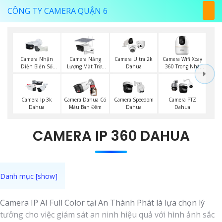
CÔNG TY CAMERA QUẬN 6
Camera Năng
Camera Wifi Xoay
Camera Nhận
Camera Ultra 2k
Lượng Mặt Trời
360 Trong Nhà
Diện Biển Số
Dahua
Dahua
Dahua
Dahua
Camera Ip 3k
Camera Dahua Có
Camera Speedom
Camera PTZ
Dahua
Màu Ban Đêm
Dahua
Dahua
CAMERA IP 360 DAHUA
Camera IP AI Full Color tại An Thành Phát là lựa chọn lý
tưởng cho việc giám sát an ninh hiệu quả với hình ảnh sắc