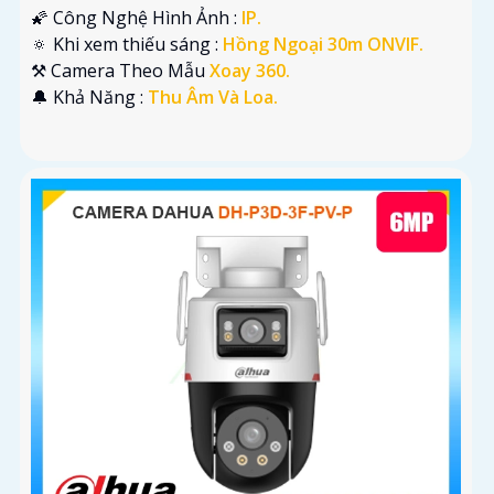
🌠 Công Nghệ Hình Ảnh :
IP.
🔅 Khi xem thiếu sáng :
Hồng Ngoại 30m ONVIF.
⚒ Camera Theo Mẫu
Xoay 360.
️🔔 Khả Năng :
Thu Âm Và Loa.