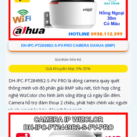
DH-IPC-PT2849B2-S-PV-PRO CAMERA DAHUA (8MP)
Giá Bán: liên hệ
Giá Khuyến Mại: 5%-35%
DH-IPC-PT2849B2-S-PV-PRO là dòng camera quay quét
thông minh với độ phân giải 8MP siêu nét, tích hợp công
nghệ WizColor cho hình ảnh sống động cả ngày lẫn đêm.
Camera hỗ trợ đàm thoại 2 chiều, phát hiện chính xác người
và phương tiện báo động thông minh