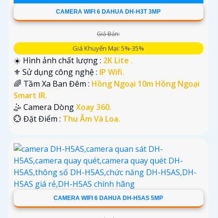
CAMERA WIFI 6 DAHUA DH-H3T 3MP
Giá Bán:
Giá Khuyến Mại: 5%-35%
☀️ Hình ảnh chất lượng :
2K Lite .
⚜️ Sử dụng công nghệ :
IP Wifi.
🌈 Tầm Xa Ban Đêm :
Hồng Ngoại 10m Hồng Ngoại
Smart IR.
🤹 Camera Dòng
Xoay 360.
️💮 Đặt Điểm :
Thu Âm Và Loa.
CAMERA WIFI 6 DAHUA DH-H5AS 5MP