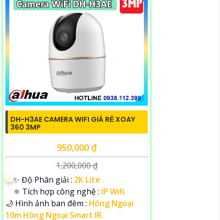
DH-H3AE CAMERA WIFI GIÁ RẺ XOAY
360 3MP
950,000 ₫
1,200,000 ₫
✨ Độ Phân giải :
2K Lite .
⚛️ Tích hợp công nghệ :
IP Wifi.
🌙 Hình ảnh ban đêm :
Hồng Ngoại
10m Hồng Ngoại Smart IR.