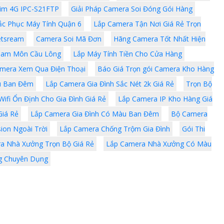
im 4G IPC-S21FTP
Giải Pháp Camera Soi Đóng Gói Hàng
ắc Phục Máy Tính Quận 6
Lắp Camera Tận Nơi Giá Rẻ Trọn
etsream
Camera Soi Mã Đơn
Hãng Camera Tốt Nhất Hiện
ream Môn Cầu Lông
Lắp Máy Tính Tiền Cho Cửa Hàng
mera Xem Qua Điện Thoại
Báo Giá Trọn gói Camera Kho Hàng
u Ban Đêm
Lắp Camera Gia Đình Sắc Nét 2k Giá Rẻ
Trọn Bộ
ifi Ổn Định Cho Gia Đình Giá Rẻ
Lắp Camera IP Kho Hàng Giá
iá Rẻ
Lắp Camera Gia Đình Có Màu Ban Đêm
Bộ Camera
sion Ngoài Trời
Lắp Camera Chống Trộm Gia Đình
Gói Thi
a Nhà Xưởng Trọn Bộ Giá Rẻ
Lắp Camera Nhà Xưởng Có Màu
g Chuyên Dụng