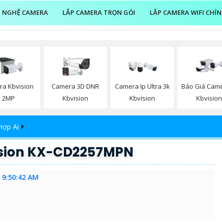
 NGHỆ CAMERA
LẮP CAMERA TRỌN GÓI
LẮP CAMERA WIFI CHÍ
Báo Giá Came
a Kbvision
Camera 3D DNR
Camera Ip Ultra 3k
Kbvisio
2MP
Kbvision
Kbvision
Hợp Ai
ision KX-CD2257MPN
 9:50:42 AM