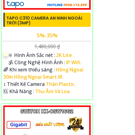
TAPO C310 CAMERA AN NINH NGOÀI
TRỜI (3MP)
5%-35%
1,480,000 ₫
🔆 Hình Ảnh Sắc nét :
2K Lite .
🕉️ Công Nghệ Hình Ảnh :
IP Wifi.
🌈 Khi xem thiếu sáng :
Hồng Ngoại
30m Hồng Ngoại Smart IR.
↕️ Thiết Kế Camera
Thân Plastic.
️🆑 Khả Năng :
Thu Âm Và Loa.