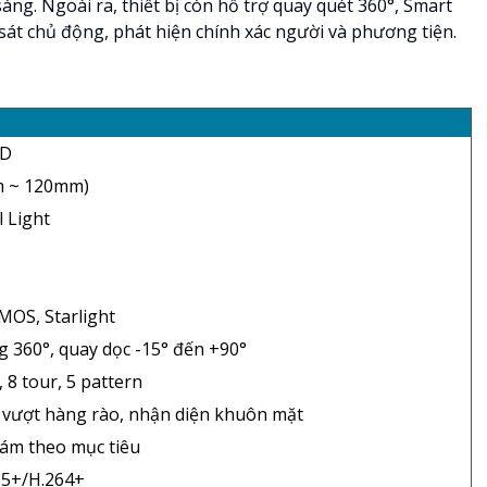
áng. Ngoài ra, thiết bị còn hỗ trợ quay quét 360°, Smart
 sát chủ động, phát hiện chính xác người và phương tiện.
HD
m ~ 120mm)
 Light
MOS, Starlight
 360°, quay dọc -15° đến +90°
 8 tour, 5 pattern
 vượt hàng rào, nhận diện khuôn mặt
ám theo mục tiêu
65+/H.264+