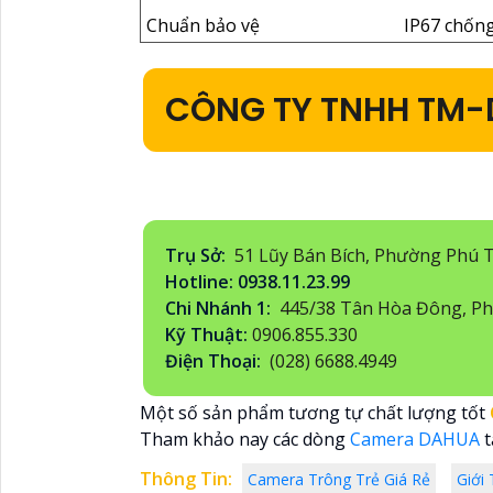
Chuẩn bảo vệ
IP67 chống
CÔNG TY TNHH TM-
Trụ Sở:
51 Lũy Bán Bích, Phường Phú 
Hotline: 0938.11.23.99
Chi Nhánh 1:
445/38 Tân Hòa Đông, Ph
Kỹ Thuật:
0906.855.330
Điện Thoại:
(028) 6688.4949
Một số sản phẩm tương tự chất lượng tốt
Tham khảo nay các dòng
Camera DAHUA
t
Thông Tin:
Camera Trông Trẻ Giá Rẻ
Giới