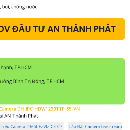
 bụi, chống nước
DV ĐẦU TƯ AN THÀNH PHÁT
Thạnh, TP.HCM
ường Bình Trị Đông, TP.HCM
Camera DH-IPC-HDW1230T1P-S5-VN
ại AN Thành Phát
 Thiệu Camera 2 Mắt EZVIZ CS-C7
Lắp Đặt Camera Livestream