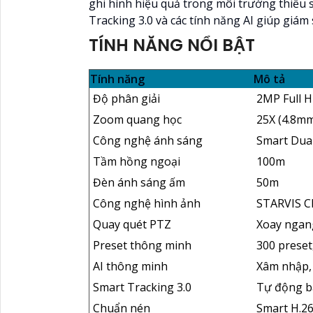
ghi hình hiệu quả trong môi trường thiếu s
Tracking 3.0 và các tính năng AI giúp giám
TÍNH NĂNG NỔI BẬT
Tính năng
Mô tả
Độ phân giải
2MP Full 
Zoom quang học
25X (4.8m
Công nghệ ánh sáng
Smart Dual
Tầm hồng ngoại
100m
Đèn ánh sáng ấm
50m
Công nghệ hình ảnh
STARVIS C
Quay quét PTZ
Xoay ngang
Preset thông minh
300 preset,
AI thông minh
Xâm nhập,
Smart Tracking 3.0
Tự động b
Chuẩn nén
Smart H.2