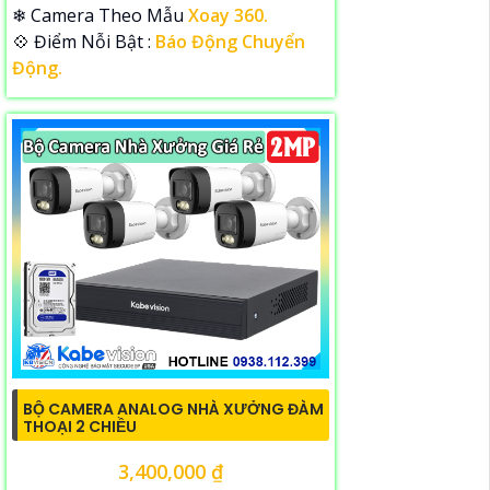
❄ Camera Theo Mẫu
Xoay 360.
️💠 Điểm Nỗi Bật :
Báo Động Chuyển
Động.
BỘ CAMERA ANALOG NHÀ XƯỞNG ĐÀM
THOẠI 2 CHIỀU
3,400,000 ₫