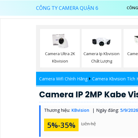
CÔNG TY CAMERA QUẬN 6
CÔNG
Camera Ultra 2K
Camera Ip Kbvision
Camer
Kbvision
Chất Lượng
Camera Wifi Chính Hãng
Camera Kbvision Tích 
Camera IP 2MP Kabe V
Thương hiệu:
KBvision
Ngày đăng:
5/9/2026
5%-35%
Liên hệ