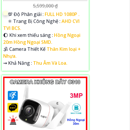
5,599,000 ₫
💯 Độ Phân giải :
FULL HD 1080P .
⚛️ Trang Bị Công Nghệ :
AHD CVI
TVI BCS.
🌔 Khi xem thiếu sáng :
Hồng Ngoại
20m Hồng Ngoại SMD.
🕉️ Camera Thiết Kế
Thân Kim loại +
Nhựa.
️⇝ Khả Năng :
Thu Âm Và Loa.