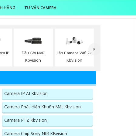
NH HÃNG
TƯ VẤN CAMERA
ra IP
Đầu Ghi NVR
Lắp Camera Wifi 2k
n
Kbvision
Kbvision
Camera IP AI Kbvision
Camera Phát Hiện Khuôn Mặt Kbvision
Camera PTZ Kbvision
Camera Chip Sony NIR KBvision