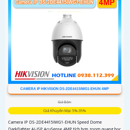
CAMERA IP HIKVISION DS-2DE4415IWG1-EHUN 4MP
Giá Bán:
Giá Khuyến Mại: 5%-35%
Camera IP DS-2DE4415IWG1-EHUN Speed Dome
DarkFighter AI-ISP AcuSense 4MP tích hợp zoom quang học