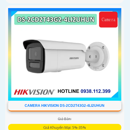
CAMERA HIKVISION DS-2CD2T43G2-4LI2UHUN
Giá Bán:
Giá Khuyến Mại: 5%-35%