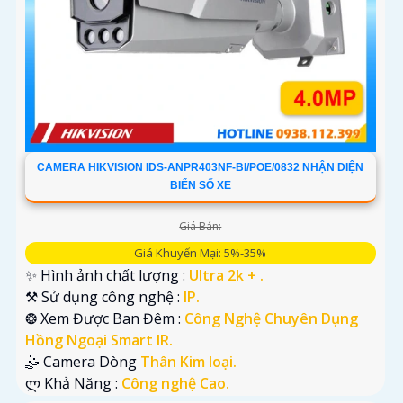
CAMERA HIKVISION IDS-ANPR403NF-BI/POE/0832 NHẬN DIỆN
BIỂN SỐ XE
Giá Bán:
Giá Khuyến Mại: 5%-35%
✨ Hình ảnh chất lượng :
Ultra 2k + .
⚒ Sử dụng công nghệ :
IP.
❂ Xem Được Ban Đêm :
Công Nghệ Chuyên Dụng
Hồng Ngoại Smart IR.
🤹 Camera Dòng
Thân Kim loại.
️ლ Khả Năng :
Công nghệ Cao.