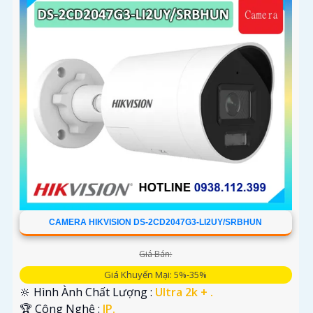
CAMERA HIKVISION DS-2CD2047G3-LI2UY/SRBHUN
Giá Bán:
Giá Khuyến Mại: 5%-35%
🔆 Hình Ành Chất Lượng :
Ultra 2k + .
🏆 Công Nghệ :
IP.