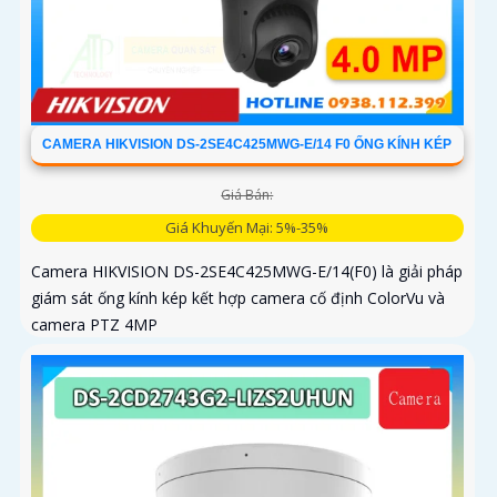
CAMERA HIKVISION DS-2SE4C425MWG-E/14 F0 ỐNG KÍNH KÉP
Giá Bán:
Giá Khuyến Mại: 5%-35%
Camera HIKVISION DS-2SE4C425MWG-E/14(F0) là giải pháp
giám sát ống kính kép kết hợp camera cố định ColorVu và
camera PTZ 4MP