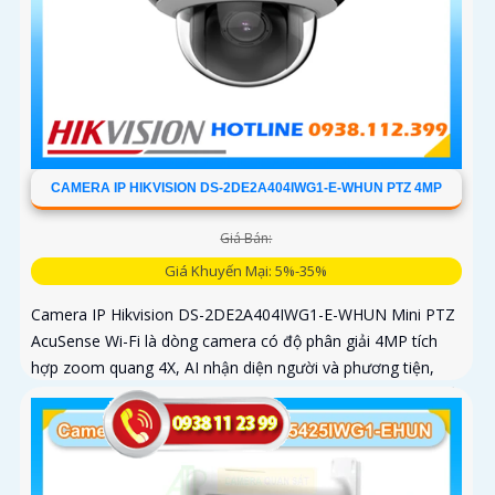
CAMERA IP HIKVISION DS-2DE2A404IWG1-E-WHUN PTZ 4MP
Giá Bán:
Giá Khuyến Mại: 5%-35%
Camera IP Hikvision DS-2DE2A404IWG1-E-WHUN Mini PTZ
AcuSense Wi-Fi là dòng camera có độ phân giải 4MP tích
hợp zoom quang 4X, AI nhận diện người và phương tiện,
đàm thoại hai chiều, hồng ngoại 20m cùng khả năng kết nối
không dây linh hoạt cho hệ thống giám sát hiện đại