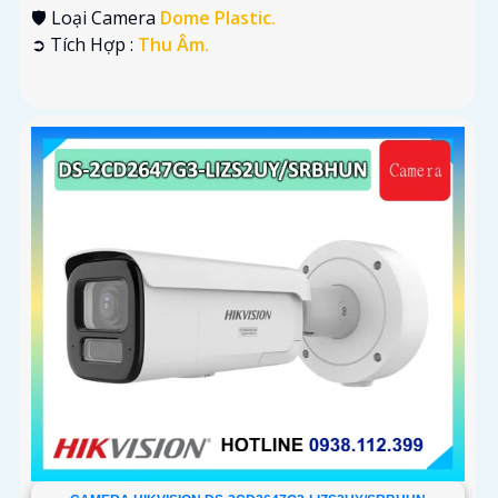
🛡 Loại Camera
Dome Plastic.
️➲ Tích Hợp :
Thu Âm.