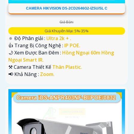
CAMERA HIKVISION DS-2CD2646G2-IZSU/SL C
Giá Bán:
Giá Khuyến Mại: 5%-35%
🔅 Độ Phân giải :
Ultra 2k + .
👍 Trang Bị Công Nghệ :
IP POE.
🌙 Xem Được Ban Đêm :
Hồng Ngoại 60m Hồng
Ngoại Smart IR.
⚒ Camera Thiết Kế
Thân Plastic.
️📢 Khả Năng :
Zoom.