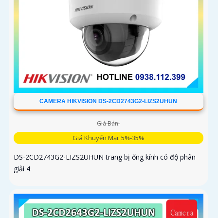
CAMERA HIKVISION DS-2CD2743G2-LIZS2UHUN
Giá Bán:
Giá Khuyến Mại: 5%-35%
DS-2CD2743G2-LIZS2UHUN trang bị ống kính có độ phân
giải 4