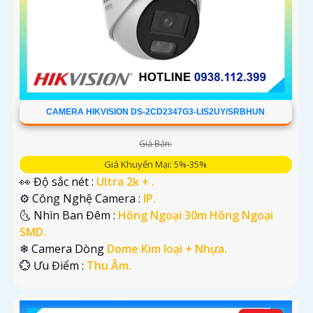
CAMERA HIKVISION DS-2CD2347G3-LIS2UY/SRBHUN
Giá Bán:
Giá Khuyến Mại: 5%-35%
👀 Độ sắc nét :
Ultra 2k + .
⚙ Công Nghệ Camera :
IP.
🌜 Nhìn Ban Đêm :
Hồng Ngoại 30m Hồng Ngoại
SMD.
❄ Camera Dòng
Dome Kim loại + Nhựa.
️💮 Ưu Điểm :
Thu Âm.