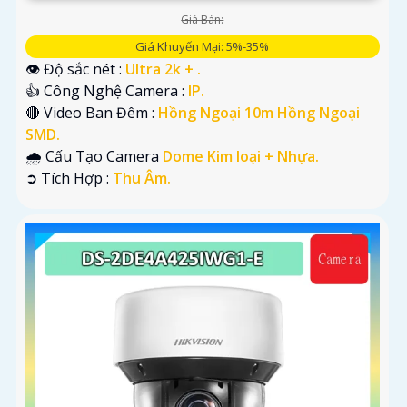
Giá Bán:
Giá Khuyến Mại: 5%-35%
👁 Độ sắc nét :
Ultra 2k + .
👍 Công Nghệ Camera :
IP.
🔴 Video Ban Đêm :
Hồng Ngoại 10m Hồng Ngoại
SMD.
🌧️ Cấu Tạo Camera
Dome Kim loại + Nhựa.
️➲ Tích Hợp :
Thu Âm.