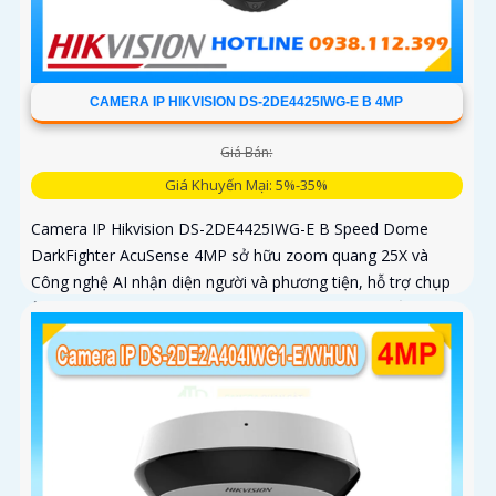
CAMERA IP HIKVISION DS-2DE4425IWG-E B 4MP
Giá Bán:
Giá Khuyến Mại: 5%-35%
Camera IP Hikvision DS-2DE4425IWG-E B Speed Dome
DarkFighter AcuSense 4MP sở hữu zoom quang 25X và
Công nghệ AI nhận diện người và phương tiện, hỗ trợ chụp
ảnh khuôn mặt lên đến 5 khuôn mặt cùng 1 thời điểm