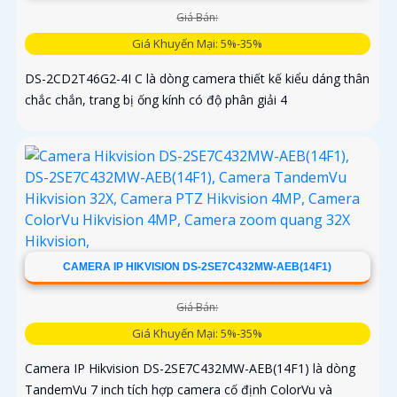
Giá Bán:
Giá Khuyến Mại: 5%-35%
DS-2CD2T46G2-4I C là dòng camera thiết kế kiểu dáng thân
chắc chắn, trang bị ống kính có độ phân giải 4
CAMERA IP HIKVISION DS-2SE7C432MW-AEB(14F1)
Giá Bán:
Giá Khuyến Mại: 5%-35%
Camera IP Hikvision DS-2SE7C432MW-AEB(14F1) là dòng
TandemVu 7 inch tích hợp camera cố định ColorVu và