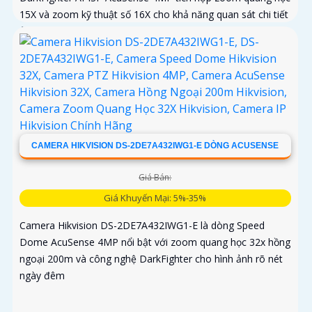
15X và zoom kỹ thuật số 16X cho khả năng quan sát chi tiết
ở khoảng cách xa, AI AcuSense nhận diện người và phương
tiện hỗ trợ chụp đồng thời tối đa 5 khuôn mặt
CAMERA HIKVISION DS-2DE7A432IWG1-E DÒNG ACUSENSE
Giá Bán:
Giá Khuyến Mại: 5%-35%
Camera Hikvision DS-2DE7A432IWG1-E là dòng Speed
Dome AcuSense 4MP nổi bật với zoom quang học 32x hồng
ngoại 200m và công nghệ DarkFighter cho hình ảnh rõ nét
ngày đêm