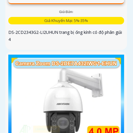
Giá Bán:
Giá Khuyến Mại: 5%-35%
DS-2CD2343G2-LI2UHUN trang bị ống kính có độ phân giải
4