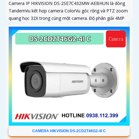
Camera IP HIKVISION DS-2SE7C432MW-AEBHUN là dòng
TandemVu kết hợp camera ColorVu góc rộng và PTZ zoom
quang học 32X trong cùng một camera. Độ phân giải 4MP
hồng ngoại 200m chuẩn nén H
CAMERA HIKVISION DS-2CD2T46G2-4I C