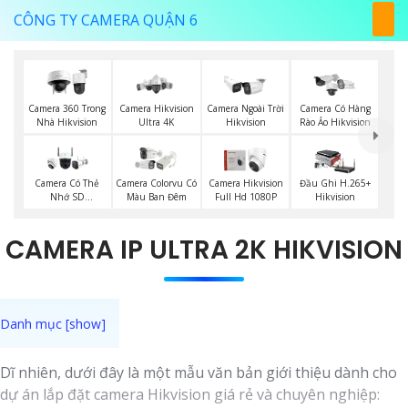
CÔNG TY CAMERA QUẬN 6
Camera 360 Trong
Camera Hikvision
Camera Ngoài Trời
Camera Có Hàng
Nhà Hikvision
Ultra 4K
Hikvision
Rào Ảo Hikvision
Camera Có Thẻ
Camera Colorvu Có
Camera Hikvision
Đầu Ghi H.265+
Nhớ SD
Màu Ban Đêm
Full Hd 1080P
Hikvision
HIKVISION
CAMERA IP ULTRA 2K HIKVISION
Dĩ nhiên, dưới đây là một mẫu văn bản giới thiệu dành cho
dự án lắp đặt camera Hikvision giá rẻ và chuyên nghiệp: