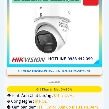
CAMERA HIKVISION DS-2CD2H47G3-LIZS2UY/SRB
Giá Bán:
Giá Khuyến Mại: 5%-35%
👁 Hình Ành Chất Lượng :
Ultra 2k + .
⚙ Công Nghệ :
IP POE.
🌚 Xem ban đêm :
Full Color 60m Có Màu Ban Ðêm.