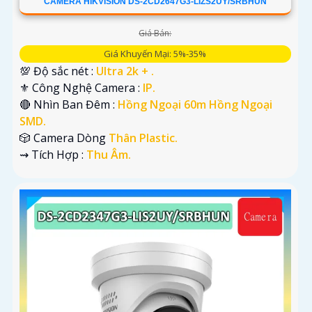
CAMERA HIKVISION DS-2CD2647G3-LIZS2UY/SRBHUN
Giá Bán:
Giá Khuyến Mại: 5%-35%
💯 Độ sắc nét :
Ultra 2k + .
⚜️ Công Nghệ Camera :
IP.
🔴 Nhìn Ban Đêm :
Hồng Ngoại 60m Hồng Ngoại
SMD.
🎲 Camera Dòng
Thân Plastic.
️⇝ Tích Hợp :
Thu Âm.