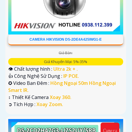
CAMERA HIKVISION DS-2DE4A425IWG1-E
Giá Bán:
Giá Khuyến Mại: 5%-35%
👁 Chất lượng hình :
Ultra 2k + .
👍 Công Nghệ Sử Dụng :
IP POE.
✪ Video Ban Đêm :
Hồng Ngoại 50m Hồng Ngoại
Smart IR.
↕️ Thiết Kế Camera
Xoay 360.
️➲ Tích Hợp :
Xoay Zoom.