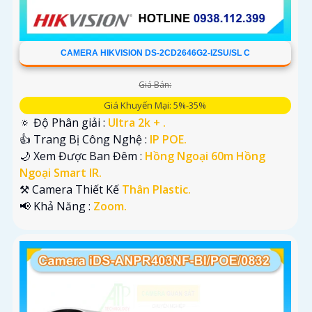
CAMERA HIKVISION DS-2CD2646G2-IZSU/SL C
Giá Bán:
Giá Khuyến Mại: 5%-35%
🔅 Độ Phân giải :
Ultra 2k + .
👍 Trang Bị Công Nghệ :
IP POE.
🌙 Xem Được Ban Đêm :
Hồng Ngoại 60m Hồng
Ngoại Smart IR.
⚒ Camera Thiết Kế
Thân Plastic.
️📢 Khả Năng :
Zoom.