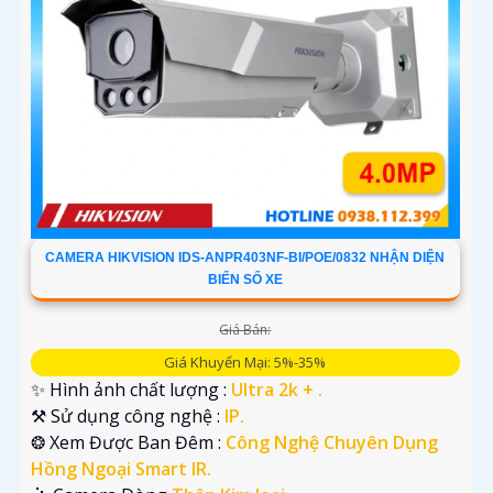
CAMERA HIKVISION IDS-ANPR403NF-BI/POE/0832 NHẬN DIỆN
BIỂN SỐ XE
Giá Bán:
Giá Khuyến Mại: 5%-35%
✨ Hình ảnh chất lượng :
Ultra 2k + .
⚒ Sử dụng công nghệ :
IP.
❂ Xem Được Ban Đêm :
Công Nghệ Chuyên Dụng
Hồng Ngoại Smart IR.