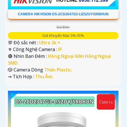
CAMERA HIKVISION DS-2CD2647G3-LIZS2UY/SRBHUN
Giá Bán:
Giá Khuyến Mại: 5%-35%
💯 Độ sắc nét :
Ultra 2k + .
⚜️ Công Nghệ Camera :
IP.
🔴 Nhìn Ban Đêm :
Hồng Ngoại 60m Hồng Ngoại
SMD.
🎲 Camera Dòng
Thân Plastic.
️⇝ Tích Hợp :
Thu Âm.