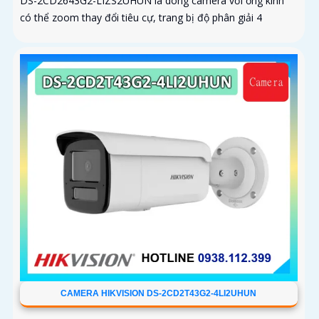
DS-2CD2643G2-LIZS2UHUN là dòng camera với ống kính
có thể zoom thay đổi tiêu cự, trang bị độ phân giải 4
CAMERA HIKVISION DS-2CD2T43G2-4LI2UHUN