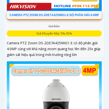
CAMERA PTZ ZOOM DS-2DE7A425IWG1-E ĐỘ PHÂN GIẢI 4.0MP
Giá Bán:
Giá Khuyến Mại: 5%-35%
Camera PTZ Zoom DS-2DE7A425IWG1-E có độ phân giải
4.0MP cùng với khả năng zoom quang học lên đến 25x giúp
giám sát hiệu quả trong môi trường rộng lớn