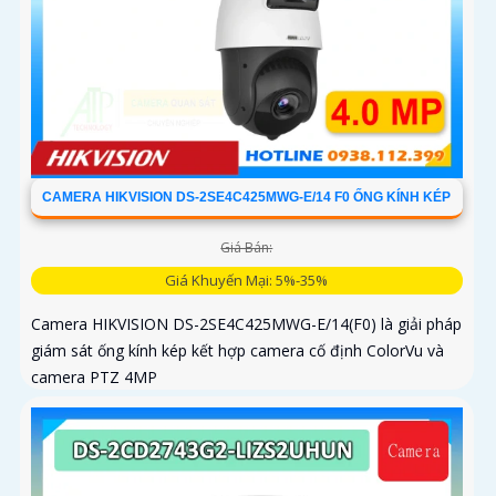
CAMERA HIKVISION DS-2SE4C425MWG-E/14 F0 ỐNG KÍNH KÉP
Giá Bán:
Giá Khuyến Mại: 5%-35%
Camera HIKVISION DS-2SE4C425MWG-E/14(F0) là giải pháp
giám sát ống kính kép kết hợp camera cố định ColorVu và
camera PTZ 4MP