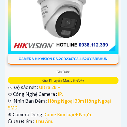
CAMERA HIKVISION DS-2CD2347G3-LIS2UY/SRBHUN
Giá Bán:
Giá Khuyến Mại: 5%-35%
👀 Độ sắc nét :
Ultra 2k + .
⚙ Công Nghệ Camera :
IP.
🌜 Nhìn Ban Đêm :
Hồng Ngoại 30m Hồng Ngoại
SMD.
❄ Camera Dòng
Dome Kim loại + Nhựa.
️💮 Ưu Điểm :
Thu Âm.