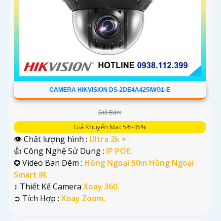
CAMERA HIKVISION DS-2DE4A425IWG1-E
Giá Bán:
Giá Khuyến Mại: 5%-35%
👁 Chất lượng hình :
Ultra 2k + .
👍 Công Nghệ Sử Dụng :
IP POE.
✪ Video Ban Đêm :
Hồng Ngoại 50m Hồng Ngoại
Smart IR.
↕️ Thiết Kế Camera
Xoay 360.
️➲ Tích Hợp :
Xoay Zoom.