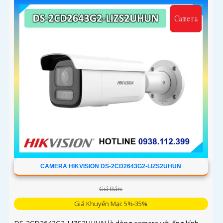
CAMERA HIKVISION DS-2CD2643G2-LIZS2UHUN
Giá Bán:
Giá Khuyến Mại: 5%-35%