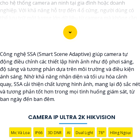
cho hệ thống camera an ninh tại gia đình hoặc doanh
nghiệp. Với khả năng hỗ trợ đến 4 ổ cứng, người dùng có
thể lưu trữ một lượng lớn dữ liệu từ camera mà không cần
lo lắng về không gian lưu trữ.
Đầu ghi này cung cấp các tính năng hiệu quả như ghi hình
độ nét cao, chức năng xem lại dễ dàng, và khả năng truy
cập từ xa qua điện thoại di động. nó còn có khả năng ghi
Công nghệ SSA (Smart Scene Adaptive) giúp camera tự
hình liên tục hoặc theo lịch trình, giúp người dùng dễ dàng
động điều chỉnh các thiết lập hình ảnh như độ phơi sáng,
theo dõi và quản lý dữ liệu camera.
độ sáng và tương phản dựa trên môi trường và điều kiện
Với đầu ghi camera hỗ trợ 4 ổ cứng, bạn có thể yên tâm về
ánh sáng. Nhờ khả năng nhận diện và tối ưu hóa cảnh
việc bảo vệ tài sản và an ninh trong mọi tình huống, đồng
quay, SSA cải thiện chất lượng hình ảnh, mang lại độ sắc nét
thời tiết kiệm thời gian và công sức trong việc quản lý hệ
và tương phản tốt hơn trong mọi tình huống giám sát, từ
thống camera.
ban ngày đến ban đêm.
CAMERA IP ULTRA 2K HIKVISION
Mic Và Loa
IP66
3D DNR
AI
Dual Light
78°
Hồng Ngoại