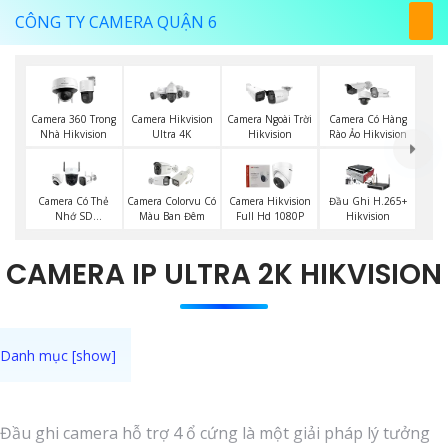
CÔNG TY CAMERA QUẬN 6
Camera 360 Trong
Camera Hikvision
Camera Ngoài Trời
Camera Có Hàng
Nhà Hikvision
Ultra 4K
Hikvision
Rào Ảo Hikvision
Camera Có Thẻ
Camera Colorvu Có
Camera Hikvision
Đầu Ghi H.265+
Nhớ SD
Màu Ban Đêm
Full Hd 1080P
Hikvision
HIKVISION
CAMERA IP ULTRA 2K HIKVISION
Đầu ghi camera hỗ trợ 4 ổ cứng là một giải pháp lý tưởng