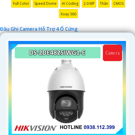
Full Color
Speed Dome
AI Coding
2.0 MP
Thân
CMOS
Xoay 360
Đầu Ghi Camera Hỗ Trợ 4 Ổ Cứng
'