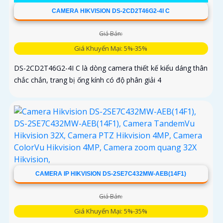
CAMERA HIKVISION DS-2CD2T46G2-4I C
Giá Bán:
Giá Khuyến Mại: 5%-35%
DS-2CD2T46G2-4I C là dòng camera thiết kế kiểu dáng thân
chắc chắn, trang bị ống kính có độ phân giải 4
CAMERA IP HIKVISION DS-2SE7C432MW-AEB(14F1)
Giá Bán:
Giá Khuyến Mại: 5%-35%