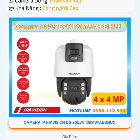
🤹 Camera Dòng
Thân Kim loại.
️ლ Khả Năng :
Công nghệ Cao.
CAMERA IP HIKVISION DS-2SE7C432MW-AEBHUN
Giá Bán: