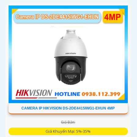
CAMERA IP HIKVISION DS-2DE4415IWG1-EHUN 4MP
Giá Bán:
Giá Khuyến Mại: 5%-35%