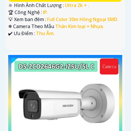
🔆 Hình Ành Chất Lượng :
Ultra 2k + .
🏆 Công Nghệ :
IP.
💡 Xem ban đêm :
Full Color 30m Hồng Ngoại SMD.
❄ Camera Theo Mẫu
Thân Kim loại + Nhựa.
️✔️ Ưu Điểm :
Thu Âm.