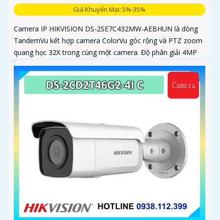
Giá Khuyến Mại: 5%-35%
Camera IP HIKVISION DS-2SE7C432MW-AEBHUN là dòng
TandemVu kết hợp camera ColorVu góc rộng và PTZ zoom
quang học 32X trong cùng một camera. Độ phân giải 4MP
hồng ngoại 200m chuẩn nén H