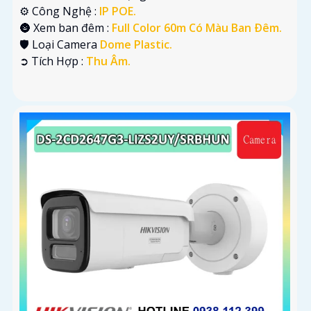
⚙ Công Nghệ :
IP POE.
🌚 Xem ban đêm :
Full Color 60m Có Màu Ban Ðêm.
🛡 Loại Camera
Dome Plastic.
️➲ Tích Hợp :
Thu Âm.