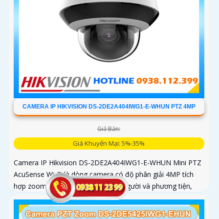
CAMERA IP HIKVISION DS-2DE2A404IWG1-E-WHUN PTZ 4MP
Giá Bán:
Giá Khuyến Mại: 5%-35%
Camera IP Hikvision DS-2DE2A404IWG1-E-WHUN Mini PTZ
AcuSense Wi-Fi là dòng camera có độ phân giải 4MP tích
hợp zoom quang 4X, AI nhận diện người và phương tiện,
đàm thoại hai chiều, hồng ngoại 20m cùng khả năng kết nối
không dây linh hoạt cho hệ thống giám sát hiện đại