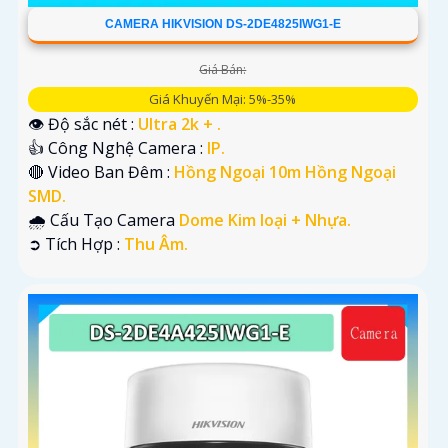
CAMERA HIKVISION DS-2DE4825IWG1-E
Giá Bán:
Giá Khuyến Mại: 5%-35%
👁 Độ sắc nét :
Ultra 2k + .
👍 Công Nghệ Camera :
IP.
🔴 Video Ban Đêm :
Hồng Ngoại 10m Hồng Ngoại
SMD.
🌧️ Cấu Tạo Camera
Dome Kim loại + Nhựa.
️➲ Tích Hợp :
Thu Âm.