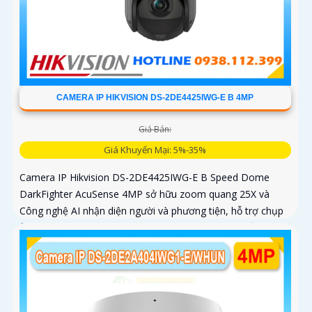
CAMERA IP HIKVISION DS-2DE4425IWG-E B 4MP
Giá Bán:
Giá Khuyến Mại: 5%-35%
Camera IP Hikvision DS-2DE4425IWG-E B Speed Dome
DarkFighter AcuSense 4MP sở hữu zoom quang 25X và
Công nghệ AI nhận diện người và phương tiện, hỗ trợ chụp
ảnh khuôn mặt lên đến 5 khuôn mặt cùng 1 thời điểm