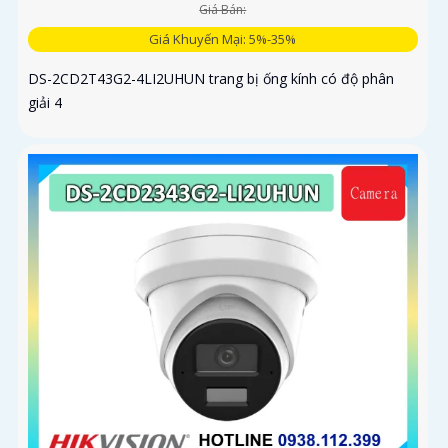
Giá Bán:
Giá Khuyến Mại: 5%-35%
DS-2CD2T43G2-4LI2UHUN trang bị ống kính có độ phân
giải 4