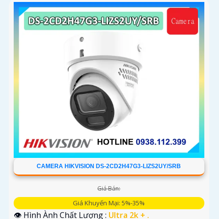
CAMERA HIKVISION DS-2CD2H47G3-LIZS2UY/SRB
Giá Bán:
Giá Khuyến Mại: 5%-35%
👁 Hình Ành Chất Lượng :
Ultra 2k + .