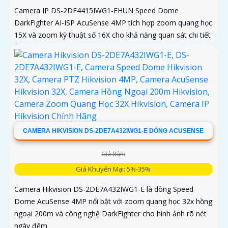
Camera IP DS-2DE4415IWG1-EHUN Speed Dome
DarkFighter AI-ISP AcuSense 4MP tích hợp zoom quang học
15X và zoom kỹ thuật số 16X cho khả năng quan sát chi tiết
ở khoảng cách xa, AI AcuSense nhận diện người và phương
tiện hỗ trợ chụp đồng thời tối đa 5 khuôn mặt
CAMERA HIKVISION DS-2DE7A432IWG1-E DÒNG ACUSENSE
Giá Bán:
Giá Khuyến Mại: 5%-35%
Camera Hikvision DS-2DE7A432IWG1-E là dòng Speed
Dome AcuSense 4MP nổi bật với zoom quang học 32x hồng
ngoại 200m và công nghệ DarkFighter cho hình ảnh rõ nét
ngày đêm