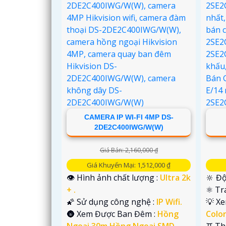
CAMERA IP WI-FI 4MP DS-
2DE2C400IWG/W(W)
Giá Bán: 2,160,000 ₫
'
Giá Khuyến Mại: 1,512,000 ₫
👁 Hình ảnh chất lượng :
Ultra 2k
🔆 Độ
+ .
⚛️ T
🌠 Sử dụng công nghệ :
IP Wifi.
💡 X
🌚 Xem Được Ban Đêm :
Hồng
Colo
Ngoại 30m Hồng Ngoại SMD.
♊ Th