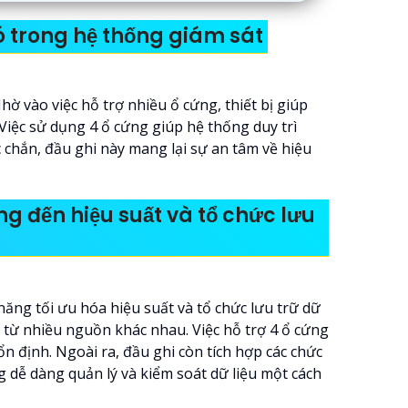
ó trong hệ thống giám sát
hờ vào việc hỗ trợ nhiều ổ cứng, thiết bị giúp
Việc sử dụng 4 ổ cứng giúp hệ thống duy trì
c chắn, đầu ghi này mang lại sự an tâm về hiệu
g đến hiệu suất và tổ chức lưu
ăng tối ưu hóa hiệu suất và tổ chức lưu trữ dữ
nh từ nhiều nguồn khác nhau. Việc hỗ trợ 4 ổ cứng
 định. Ngoài ra, đầu ghi còn tích hợp các chức
dễ dàng quản lý và kiểm soát dữ liệu một cách