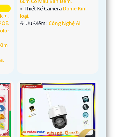
60m Có Màu Ban Ðêm.
↕️ Thiết Kế Camera
Dome Kim
k + .
loại.
POE.
️☣️ Ưu Điểm :
Công Nghệ AI.
Color
Kim
a.