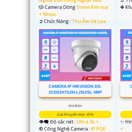
🎲 Camera Dòng
Dome Kim loại
️✤ K
+ Nhựa.
️➲ Chức Năng :
Thu Âm Và Loa.
CAMERA IP HIKVISION DS-
2CD2347G2H-LISU/SL 4MP
Giá Bán:
Giá Khuyến Mại: 45%
👁️‍🗨 Độ sắc nét :
Ultra 2k + .
✨ Hìn
®️ Công Nghệ Camera :
IP POE.
+ .