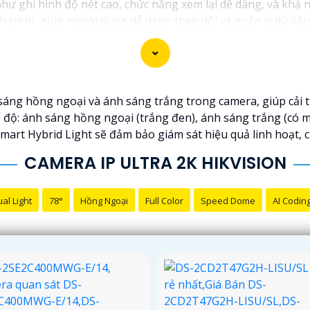
hư ghi hình độ nét cao, chức năng xem lại dễ dàng, và khả n
ch trình, giúp người dùng dễ dàng theo dõi và quản lý dữ liệ
 yên tâm về việc bảo vệ tài sản và an ninh trong mọi tình h
sáng hồng ngoại và ánh sáng trắng trong camera, giúp cải t
 độ: ánh sáng hồng ngoại (trắng đen), ánh sáng trắng (có 
mart Hybrid Light sẽ đảm bảo giám sát hiệu quả linh hoạt, 
CAMERA IP ULTRA 2K HIKVISION
al Light
78°
Hồng Ngoại
Full Color
Speed Dome
AI Codin