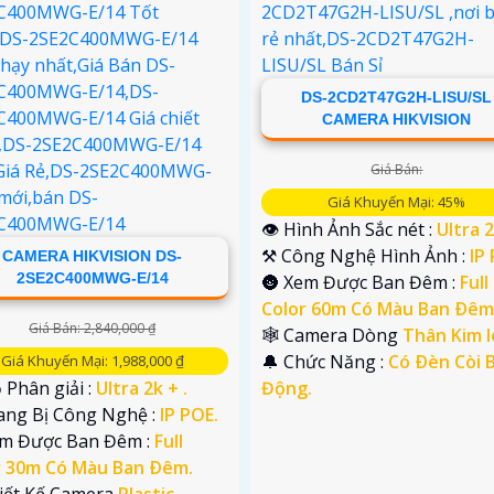
DS-2CD2T47G2H-LISU/SL
CAMERA HIKVISION
Giá Bán:
Giá Khuyến Mại: 45%
👁 Hình Ảnh Sắc nét :
Ultra 2
⚒ Công Nghệ Hình Ảnh :
IP
CAMERA HIKVISION DS-
2SE2C400MWG-E/14
🌚 Xem Được Ban Đêm :
Full
Color 60m Có Màu Ban Ðêm
Giá Bán: 2,840,000 ₫
🕸️ Camera Dòng
Thân Kim l
️🔔 Chức Năng :
Có Ðèn Còi 
Giá Khuyến Mại: 1,988,000 ₫
 Phân giải :
Ultra 2k + .
Động.
rang Bị Công Nghệ :
IP POE.
em Được Ban Đêm :
Full
r 30m Có Màu Ban Ðêm.
iết Kế Camera
Plastic.