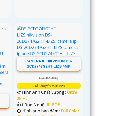
CAMERA IP HIKVISION DS-
2CD2747G2HT-LIZS 4MP
Giá Bán: 00 ₫
Giá Khuyến Mại: 45%
💯 Hình Ành Chất Lượng :
Ultra
2k + .
-
👍 Công Nghệ :
IP POE.
🌔 Hình ảnh ban đêm :
Full Color