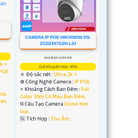
CAMERA IP POE HIKVISION DS-
2CD2347G2H-LIU
Giá Bán: Liên hệ
k + .
Giá Khuyến Mại: 45%
 POE.
🔆 Độ sắc nét :
Ultra 2k + .
⚙ Công Nghệ Camera :
IP POE.
.
⭐ Khoảng Cách Ban Đêm :
Full
oại.
Color 30m Có Màu Ban Ðêm.
Báo
⛓ Cấu Tạo Camera
Dome Kim
loại.
️🆑 Tích Hợp :
Thu Âm.