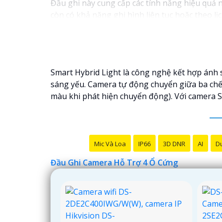
Đầu ghi này cung cấp các tính năng hiệu quả n
còn có khả năng ghi hình liên tục hoặc theo lị
Với đầu ghi camera hỗ trợ 4 ổ cứng, bạn có thể
trong việc quản lý hệ thống camera.
Smart Hybrid Light là công nghệ kết hợp ánh 
sáng yếu. Camera tự động chuyển giữa ba chế
màu khi phát hiện chuyển động). Với camera S
Mic Và Loa
IP66
3D DNR
AI
Du
Đầu Ghi Camera Hỗ Trợ 4 Ổ Cứng