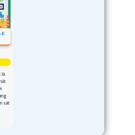
-E
 là
hất
i
hàng
m sát