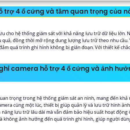
hỗ trợ 4 ổ cứng và tầm quan trọng của n
ưu cho hệ thống giám sát với khả năng lưu trữ dữ liệu lớn. N
u quả, đồng thời mở rộng dung lượng lưu trữ theo nhu cầu. 
 đảm quá trình ghi hình không bị gián đoạn. Với thiết kế chắ
 ghi camera hỗ trợ 4 ổ cứng và ảnh hưởn
uan trọng trong hệ thống giám sát an ninh, mang đến khả n
camera cùng một lúc, thiết bị giúp quản lý và lưu trữ hình ả
năng lưu trữ lâu dài mà vẫn đảm bảo hiệu suất hoạt động ổn
à không ảnh hưởng đến quá trình ghi hình, giúp người dùng 