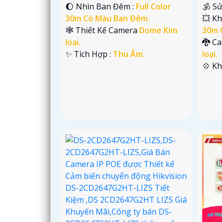
🌔 Nhìn Ban Đêm :
Full Color
🕉️ S
30m Có Màu Ban Ðêm.
💥 Kh
🕸️ Thiết Kế Camera
Dome Kim
30m 
loại.
🐉️ C
️✨ Tích Hợp :
Thu Âm.
loại.
️💠 K