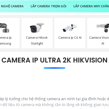
 NGHỆ CAMERA
LẮP CAMERA TRỌN GÓI
LẮP CAMERA WIFI CHÍ
mera Ip
Camera Visi
Camera Hilook
Camera Ip Có AI
amsung
Al
Starlight
CAMERA IP ULTRA 2K HIKVISION
háp lý tưởng cho hệ thống camera an ninh tại gia đình hoặc 
n dữ liệu từ camera mà không cần lo lắng về không gian lưu 