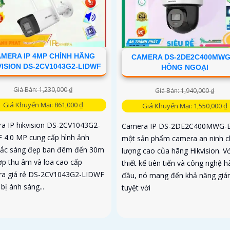
MERA IP 4MP CHÍNH HÃNG
CAMERA DS-2DE2C400MWG
VISION DS-2CV1043G2-LIDWF
HỒNG NGOẠI
Giá Bán: 1,230,000 ₫
Giá Bán: 1,940,000 ₫
Giá Khuyến Mại: 861,000 ₫
Giá Khuyến Mại: 1,550,000 ₫
a IP hikvision DS-2CV1043G2-
Camera IP DS-2DE2C400MWG-E
 4.0 MP cung cấp hình ảnh
một sản phẩm camera an ninh c
ắc sáng đẹp ban đêm đến 30m
lượng cao của hãng Hikvision. Vớ
hợp thu âm và loa cao cấp
thiết kế tiên tiến và công nghệ 
a giá rẻ DS-2CV1043G2-LIDWF
đầu, nó mang đến khả năng giá
bị ánh sáng...
tuyệt vời