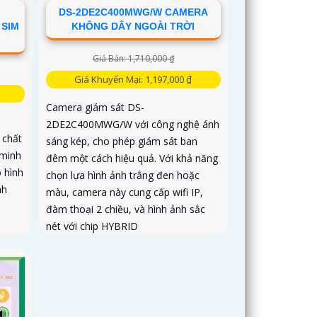
DS-2DE2C400MWG/W CAMERA
 SIM
KHÔNG DÂY NGOÀI TRỜI
Giá Bán: 1,710,000 ₫
Giá Khuyến Mại: 1,197,000 ₫
Camera giám sát DS-
2DE2C400MWG/W với công nghệ ánh
chất
sáng kép, cho phép giám sát ban
 minh
đêm một cách hiệu quả. Với khả năng
 hình
chọn lựa hình ảnh trắng đen hoặc
nh
màu, camera này cung cấp wifi IP,
đàm thoại 2 chiều, và hình ảnh sắc
nét với chip HYBRID