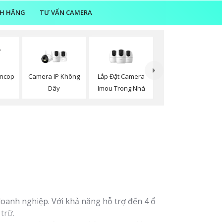
NH HÃNG
TƯ VẤN CAMERA
oncop
Camera IP Không
Lắp Đặt Camera
Dây
Imou Trong Nhà
doanh nghiệp. Với khả năng hỗ trợ đến 4 ổ
trữ.