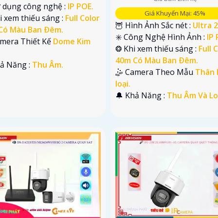
ử dụng công nghệ :
IP POE.
Giá Khuyến Mại: 45%
i xem thiếu sáng :
Full Color
🦉 Hình Ảnh Sắc nét :
Ultra 2
Có Màu Ban Ðêm.
✳️ Công Nghệ Hình Ảnh :
IP 
amera Thiết Kế
Dome Kim
❂ Khi xem thiếu sáng :
Full 
40m Có Màu Ban Ðêm.
hả Năng :
Thu Âm.
🤹 Camera Theo Mẫu
Thân 
loại.
️🔔 Khả Năng :
Thu Âm Và Lo