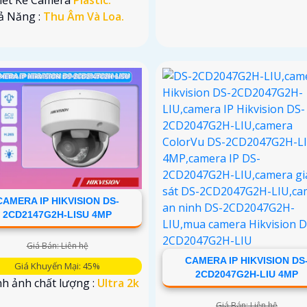
hả Năng :
Thu Âm Và Loa.
CAMERA IP HIKVISION DS-
2CD2147G2H-LISU 4MP
Giá Bán: Liên hệ
CAMERA IP HIKVISION DS
Giá Khuyến Mại: 45%
2CD2047G2H-LIU 4MP
h ảnh chất lượng :
Ultra 2k
Giá Bán: Liên hệ