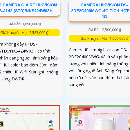
2 CAMERA GIÁ RẺ HIKVISION
CAMERA HIKVISION DS-
S-J142I(STD)/NKS424W03H
2DE2C400MWG-4G TÍCH HỢP
4G
Giá Bán: 3,690,000 ₫
Giá Bán: 2,500,000 ₫
Giá Khuyến Mại: 2,583,000 ₫
Giá Khuyến Mại: 1,900,000 ₫
a không dây IP DS-
Camera IP sim 4g hikvision DS-
(STD)/NKS424W03H có tính
2DE2C400MWG-4G là sản phẩm 
nhận dạng người, ánh sáng kép,
lượng với nhiều tính năng thông
P, full color ban đêm 30m, đàm
với công nghệ Ánh Sáng Kép cho
2 chiều, IP Wifi, Starlight, chống
ảnh rõ nét vào ban đêm dù bị á
c sáng DWDR
sáng yếu...