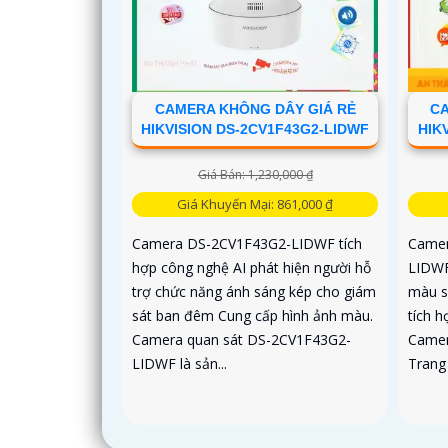
CAMERA KHÔNG DÂY GIÁ RẺ
CA
HIKVISION DS-2CV1F43G2-LIDWF
HIK
Giá Bán: 1,230,000 ₫
Giá Khuyến Mại: 861,000 ₫
Camera DS-2CV1F43G2-LIDWF tích
Camer
hợp công nghệ AI phát hiện người hỗ
LIDWF
trợ chức năng ánh sáng kép cho giám
màu s
sát ban đêm Cung cấp hình ảnh màu.
tích 
Camera quan sát DS-2CV1F43G2-
Camer
LIDWF là sản...
Trang 