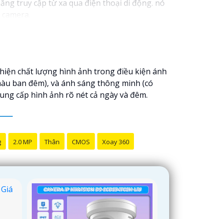
ăng truy cập từ xa qua điện thoại di động. nó
u camera.
uống, đồng thời tiết kiệm thời gian và công sức
hiện chất lượng hình ảnh trong điều kiện ánh
màu ban đêm), và ánh sáng thông minh (có
cung cấp hình ảnh rõ nét cả ngày và đêm.
g
2.0 MP
Thân
CMOS
Xoay 360