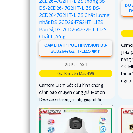
BỘ 
D
Camer
CAMERA IP POE HIKVISION DS-
2CD2647G2HT-LIZS 4MP
J142I
năng 
Giá Bán: 00 ₫
4.0 M
Giá Khuyến Mại: 45%
thoại 
ngượ
Camera Giám Sát cấu hình chống
cảnh báo chuyển động giả Motion
Detection thông minh, giúp nhận
dạng người mà không bị nhầm lẫn. Sử
dụng kết nối IP POE, trang bị đèn ánh
sáng kép cho việc giám sát ban đêm