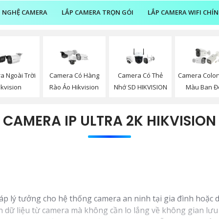
 NGHỆ CAMERA
LẮP CAMERA TRỌN GÓI
LẮP CAMERA WIFI CHÍ
a Ngoài Trời
Camera Có Hàng
Camera Có Thẻ
Camera Color
ikvision
Rào Ảo Hikvision
Nhớ SD HIKVISION
Màu Ban 
CAMERA IP ULTRA 2K HIKVISION
háp lý tưởng cho hệ thống camera an ninh tại gia đình hoặc 
n dữ liệu từ camera mà không cần lo lắng về không gian lưu 