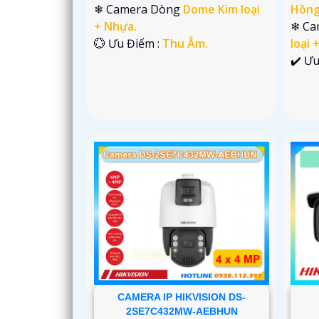
❄ Camera Dòng
Dome Kim loại
Hồng
+ Nhựa.
❄ Ca
️💮 Ưu Điểm :
Thu Âm.
loại 
️✔️ Ư
CAMERA IP HIKVISION DS-
2SE7C432MW-AEBHUN