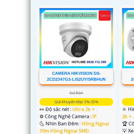
CAMERA HIKVISION DS-
2CD2347G3-LIS2UY/SRBHUN
2
Giá Bán:
Giá Khuyến Mại: 5%-35%
👀 Độ sắc nét :
Ultra 2k + .
🔆 H
⚙ Công Nghệ Camera :
IP.
2k + 
🌜 Nhìn Ban Đêm :
Hồng Ngoại
🏆 C
30m Hồng Ngoại SMD.
💡 X