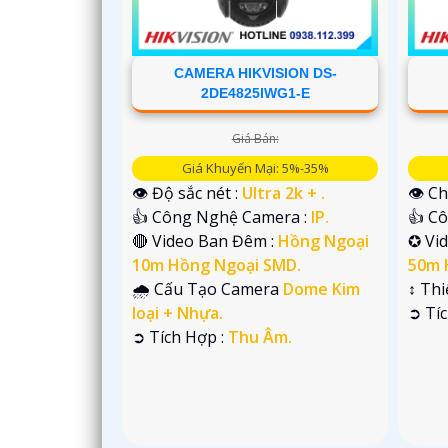
CAMERA HIKVISION DS-
2DE4825IWG1-E
Giá Bán:
Giá Khuyến Mại: 5%-35%
👁 Độ sắc nét :
Ultra 2k + .
👁 Ch
👍 Công Nghệ Camera :
IP.
👍 C
🔴 Video Ban Đêm :
Hồng Ngoại
✪ Vi
10m Hồng Ngoại SMD.
50m 
🌧️ Cấu Tạo Camera
Dome Kim
↕️ Th
'
loại + Nhựa.
️➲ Tí
️➲ Tích Hợp :
Thu Âm.