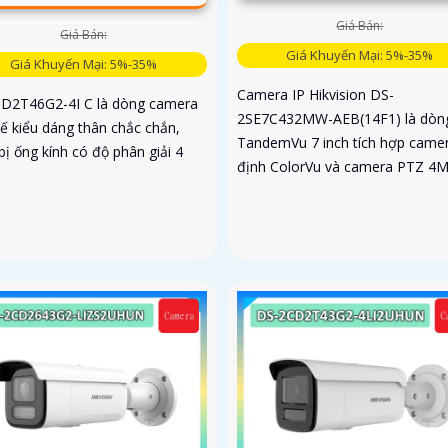
Giá Bán:
Giá Bán:
Giá Khuyến Mại: 5%-35%
Giá Khuyến Mại: 5%-35%
Camera IP Hikvision DS-
D2T46G2-4I C là dòng camera
2SE7C432MW-AEB(14F1) là dòn
kế kiểu dáng thân chắc chắn,
TandemVu 7 inch tích hợp came
bị ống kính có độ phân giải 4
định ColorVu và camera PTZ 4