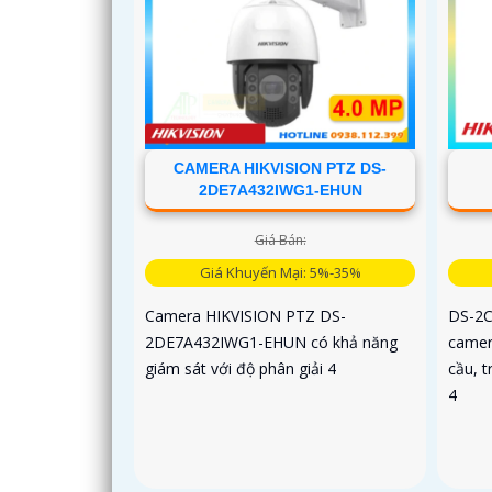
CAMERA HIKVISION PTZ DS-
2DE7A432IWG1-EHUN
Giá Bán:
Giá Khuyến Mại: 5%-35%
Camera HIKVISION PTZ DS-
DS-2C
2DE7A432IWG1-EHUN có khả năng
camer
giám sát với độ phân giải 4
cầu, t
4