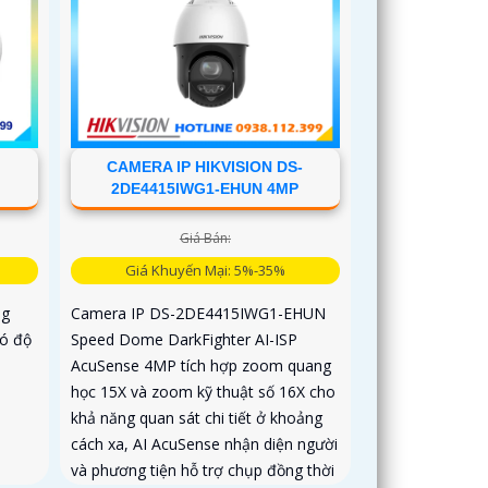
CAMERA IP HIKVISION DS-
2DE4415IWG1-EHUN 4MP
Giá Bán:
Giá Khuyến Mại: 5%-35%
ng
Camera IP DS-2DE4415IWG1-EHUN
có độ
Speed Dome DarkFighter AI-ISP
AcuSense 4MP tích hợp zoom quang
học 15X và zoom kỹ thuật số 16X cho
khả năng quan sát chi tiết ở khoảng
cách xa, AI AcuSense nhận diện người
và phương tiện hỗ trợ chụp đồng thời