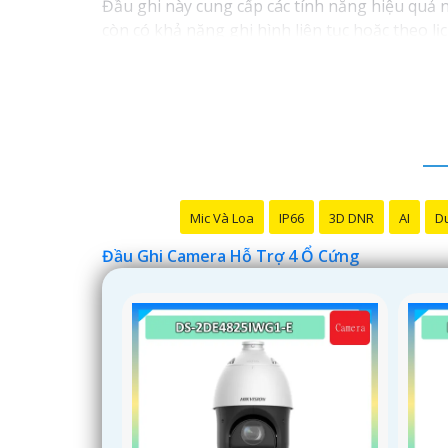
Đầu ghi này cung cấp các tính năng hiệu quả n
còn có khả năng ghi hình liên tục hoặc theo lị
Với đầu ghi camera hỗ trợ 4 ổ cứng, bạn có thể
trong việc quản lý hệ thống camera.
Mic Và Loa
IP66
3D DNR
AI
Du
Đầu Ghi Camera Hỗ Trợ 4 Ổ Cứng