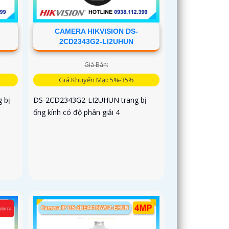
CAMERA HIKVISION DS-
2CD2343G2-LI2UHUN
Giá Bán:
Giá Khuyến Mại: 5%-35%
 bị
DS-2CD2343G2-LI2UHUN trang bị
ống kính có độ phân giải 4