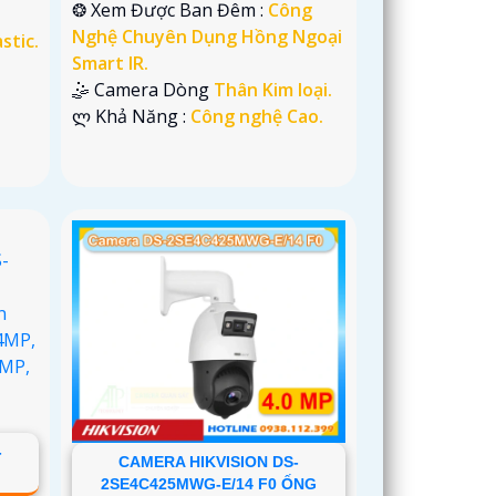
❂ Xem Được Ban Đêm :
Công
Nghệ Chuyên Dụng Hồng Ngoại
stic.
Smart IR.
🤹 Camera Dòng
Thân Kim loại.
️ლ Khả Năng :
Công nghệ Cao.
-
CAMERA HIKVISION DS-
2SE4C425MWG-E/14 F0 ỐNG