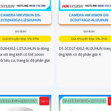
CAMERA HIKVISION DS-
CAMERA HIKVISION DS-
2CD2643G2-LIZS2UHUN
2CD2T43G2-4LI2UHUN
Giá Bán:
Giá Bán:
Giá Khuyến Mại: 5%-35%
Giá Khuyến Mại: 5%-35%
D2643G2-LIZS2UHUN là dòng
DS-2CD2T43G2-4LI2UHUN trang
a với ống kính có thể zoom
ống kính có độ phân giải 4
ổi tiêu cự, trang bị độ phân giải