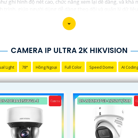
hư ghi hình độ nét cao, chức năng xem lại dễ dàng, và khả n
ch trình, giúp người dùng dễ dàng theo dõi và quản lý dữ liệ
 yên tâm về việc bảo vệ tài sản và an ninh trong mọi tình h
CAMERA IP ULTRA 2K HIKVISION
al Light
78°
Hồng Ngoại
Full Color
Speed Dome
AI Codin