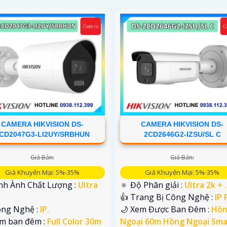
CAMERA HIKVISION DS-
CAMERA HIKVISION DS-
CD2047G3-LI2UY/SRBHUN
2CD2646G2-IZSU/SL C
Giá Bán:
Giá Bán:
Giá Khuyến Mại: 5%-35%
Giá Khuyến Mại: 5%-35%
ình Ành Chất Lượng :
Ultra
🔅 Độ Phân giải :
Ultra 2k + .
.
👍 Trang Bị Công Nghệ :
IP 
ông Nghệ :
IP.
🌙 Xem Được Ban Đêm :
Hồ
em ban đêm :
Full Color 30m
Ngoại 60m Hồng Ngoại Sma