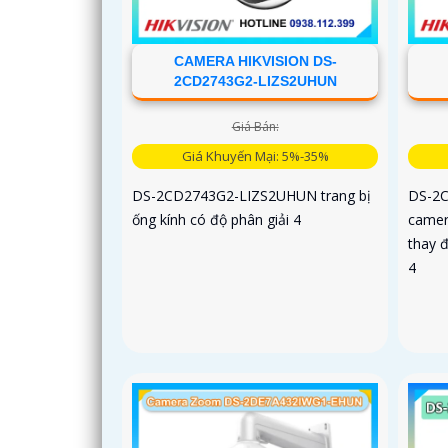
CAMERA HIKVISION DS-
2CD2743G2-LIZS2UHUN
Giá Bán:
Giá Khuyến Mại: 5%-35%
DS-2CD2743G2-LIZS2UHUN trang bị
DS-2C
ống kính có độ phân giải 4
camer
thay đ
4