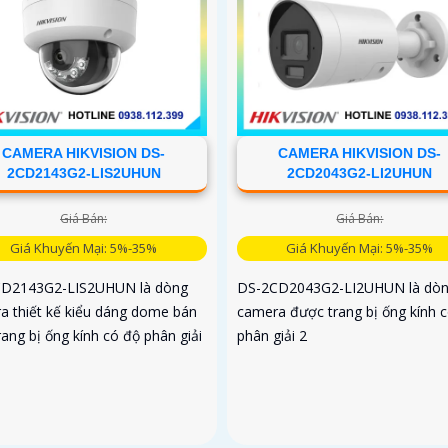
CAMERA HIKVISION DS-
CAMERA HIKVISION DS-
2CD2143G2-LIS2UHUN
2CD2043G2-LI2UHUN
Giá Bán:
Giá Bán:
Giá Khuyến Mại: 5%-35%
Giá Khuyến Mại: 5%-35%
D2143G2-LIS2UHUN là dòng
DS-2CD2043G2-LI2UHUN là dò
a thiết kế kiểu dáng dome bán
camera được trang bị ống kính 
rang bị ống kính có độ phân giải
phân giải 2