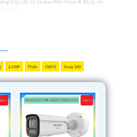
ăng truy cập từ xa qua điện thoại di động. nó
u camera.
uống, đồng thời tiết kiệm thời gian và công sức
g
2.0 MP
Thân
CMOS
Xoay 360