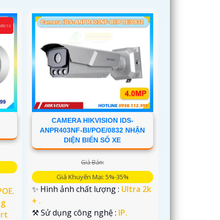
CAMERA HIKVISION IDS-
ANPR403NF-BI/POE/0832 NHẬN
DIỆN BIỂN SỐ XE
Giá Bán:
Giá Khuyến Mại: 5%-35%
✨ Hình ảnh chất lượng :
Ultra 2k
POE.
+ .
ng
⚒ Sử dụng công nghệ :
IP.
rt