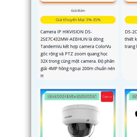
Giá Bán:
Giá Khuyến Mại: 5%-35%
Camera IP HIKVISION DS-
DS-2C
2SE7C432MW-AEBHUN là dòng
thiết 
TandemVu kết hợp camera ColorVu
trang 
góc rộng và PTZ zoom quang học
32X trong cùng một camera. Độ phân
giải 4MP hồng ngoại 200m chuẩn nén
H