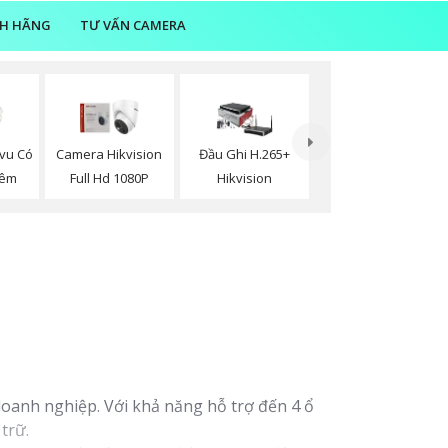
NH HÃNG
TƯ VẤN CAMERA
vu Có
Camera Hikvision
Đầu Ghi H.265+
Đêm
Full Hd 1080P
Hikvision
doanh nghiệp. Với khả năng hỗ trợ đến 4 ổ
trữ.