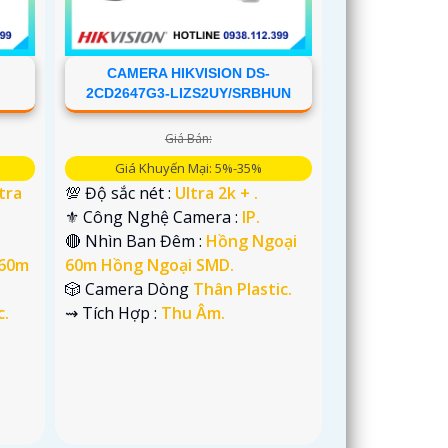
CAMERA HIKVISION DS-
B
2CD2647G3-LIZS2UY/SRBHUN
Giá Bán:
Giá Khuyến Mại: 5%-35%
tra
💯 Độ sắc nét :
Ultra 2k + .
⚜️ Công Nghệ Camera :
IP.
🔴 Nhìn Ban Đêm :
Hồng Ngoại
 60m
60m Hồng Ngoại SMD.
🎲 Camera Dòng
Thân Plastic.
c.
️⇝ Tích Hợp :
Thu Âm.