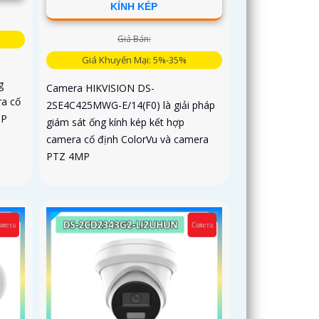
KÍNH KÉP
Giá Bán:
Giá Khuyến Mại: 5%-35%
g
Camera HIKVISION DS-
ra cố
2SE4C425MWG-E/14(F0) là giải pháp
MP
giám sát ống kính kép kết hợp
camera cố định ColorVu và camera
PTZ 4MP