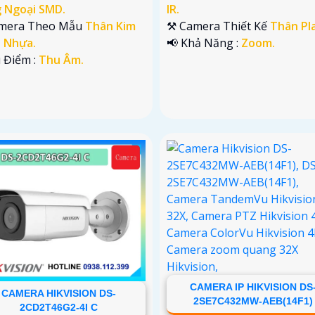
 Ngoại SMD.
IR.
mera Theo Mẫu
Thân Kim
⚒ Camera Thiết Kế
Thân Pla
+ Nhựa.
️📢 Khả Năng :
Zoom.
u Điểm :
Thu Âm.
CAMERA IP HIKVISION DS
CAMERA HIKVISION DS-
2SE7C432MW-AEB(14F1)
2CD2T46G2-4I C