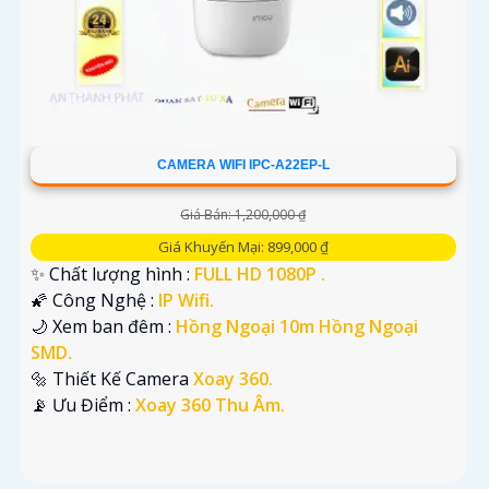
CAMERA WIFI IPC-A22EP-L
Giá Bán: 1,200,000 ₫
Giá Khuyến Mại: 899,000 ₫
✨ Chất lượng hình :
FULL HD 1080P .
🌠 Công Nghệ :
IP Wifi.
🌙 Xem ban đêm :
Hồng Ngoại 10m Hồng Ngoại
SMD.
🔩 Thiết Kế Camera
Xoay 360.
️📡 Ưu Điểm :
Xoay 360 Thu Âm.