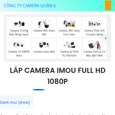
CÔNG TY CAMERA QUẬN 6
Camera Chống
Camera Wifi Imou
Camera 360 Imou
Camera Theo Dỏi
Xâm Nhập Imou
360
Full Color
Chuyển Động
Imou
Camera Imou Mới
Camera Có DWDR
Camera Ip Thân
Camera Dahua Có
Imou
Trụ Kbvision
Màu Ban Đêm
LẮP CAMERA IMOU FULL HD
1080P