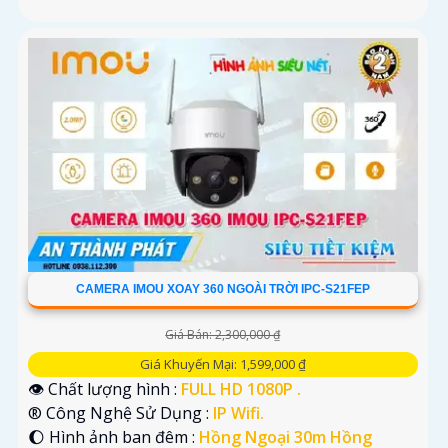
CAMERA IMOU XOAY 360 NGOÀI TRỜI IPC-S21FEP
Giá Bán: 2,300,000 ₫
Giá Khuyến Mại: 1,599,000 ₫
👁 Chất lượng hình :
FULL HD 1080P .
®️ Công Nghệ Sử Dụng :
IP Wifi.
🌔 Hình ảnh ban đêm :
Hồng Ngoại 30m Hồng