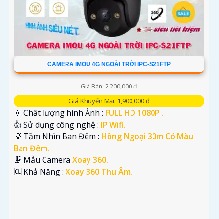
CAMERA IMOU 4G NGOÀI TRỜI IPC-S21FTP
Giá Bán: 2,200,000 ₫
Giá Khuyến Mại: 1,900,000 ₫
🔆 Chất lượng hình Ảnh :
FULL HD 1080P .
👍 Sử dụng công nghệ :
IP Wifi.
💡 Tầm Nhìn Ban Đêm :
Hồng Ngoại 30m Có Màu
Ban Đêm.
🗜️ Mẫu Camera
Xoay 360.
️🆑 Khả Năng :
Xoay 360 Thu Âm.