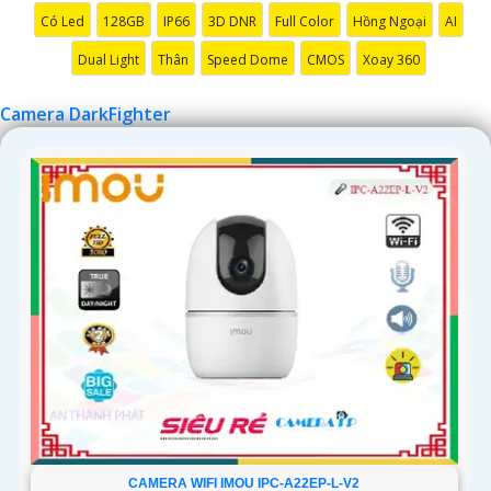
Có Led
128GB
IP66
3D DNR
Full Color
Hồng Ngoại
AI
'
Dual Light
Thân
Speed Dome
CMOS
Xoay 360
Camera DarkFighter
CAMERA WIFI IMOU IPC-A22EP-L-V2