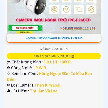
CAMERA IMOU NGOÀI TRỜI IPC-F26FEP
Giá Bán: 2,200,000 ₫
Giá Khuyến Mại: 2,200,000 ₫
🦉 Chất lượng hình :
FULL HD 1080P .
⚙ Công Nghệ :
IP Wifi.
🔅 Xem ban đêm :
Hồng Ngoại 30m Có Màu Ban
Đêm.
❄ Loại Camera
Thân Kim Loại.
️🔔 Ưu Điểm :
Thu Âm Và Loa.