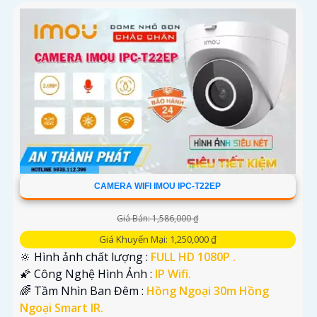
CAMERA WIFI IMOU IPC-T22EP
Giá Bán: 1,586,000 ₫
Giá Khuyến Mại: 1,250,000 ₫
🔆 Hình ảnh chất lượng :
FULL HD 1080P .
🌠 Công Nghệ Hình Ảnh :
IP Wifi.
🌈 Tầm Nhìn Ban Đêm :
Hồng Ngoại 30m Hồng
Ngoại Smart IR.