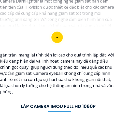
Camera DarkFighter là một công nghệ giám sát ban đêm
tiên tiến của Hikvision được thiết kế đặc biệt cho các camera
cao cấp để cung cấp khả năng giám sát tốt trong môi
trường ánh sáng tối. Với công nghệ cảm biến hình ảnh của
camera DarkFighter bạn có thể quan sát rõ ràng và chi tiết
ngay cả trong điều kiện ánh sáng yếu. Công nghệ
DarkFighter của Hikvision cung cấp khả năng tái tạo màu
sắc chính xác và hình ảnh sắc nét, cho phép bạn nhìn rõ
ràng vào ban đêm mà không cần ánh sáng phụ.
gắn trần, mang lại tính tiện lợi cao cho quá trình lắp đặt. Với
kiểu dáng hiện đại và linh hoạt, camera này dễ dàng điều
chỉnh góc quay, giúp người dùng theo dõi hiệu quả các khu
vực cần giám sát. Camera eyeball không chỉ cung cấp hình
ảnh rõ nét mà còn tạo sự hài hòa cho không gian nội thất,
là lựa chọn lý tưởng cho hệ thống an ninh trong nhà và văn
phòng.
LẮP CAMERA IMOU FULL HD 1080P