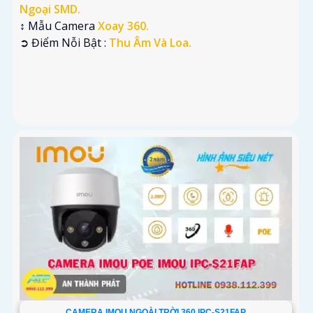
Ngoại SMD.
↕️ Mẫu Camera
Xoay 360.
️➲ Điểm Nỗi Bật :
Thu Âm Và Loa.
CAMERA IMOU NGOÀI TRỜI 360 IPC-S21FAP