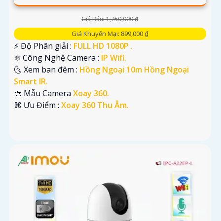
Giá Bán: 1,750,000 ₫
Giá Khuyến Mại: 899,000 ₫
️⚡ Độ Phân giải :
FULL HD 1080P .
⚛️ Công Nghệ Camera :
IP Wifi.
🌜 Xem ban đêm :
Hồng Ngoại 10m Hồng Ngoại
Smart IR.
🎨 Mẫu Camera
Xoay 360.
️⌘ Ưu Điểm :
Xoay 360 Thu Âm.