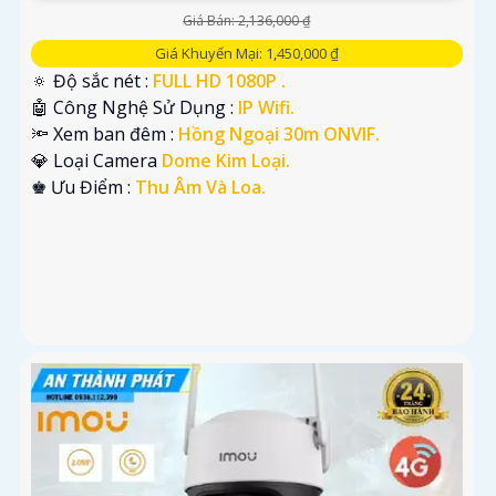
Giá Bán: 2,136,000 ₫
Giá Khuyến Mại: 1,450,000 ₫
🔅 Độ sắc nét :
FULL HD 1080P .
🤖️ Công Nghệ Sử Dụng :
IP Wifi.
🔦 Xem ban đêm :
Hồng Ngoại 30m ONVIF.
💎 Loại Camera
Dome Kim Loại.
️♚ Ưu Điểm :
Thu Âm Và Loa.