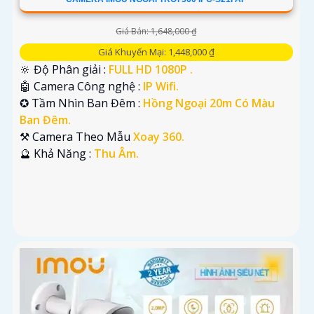
Giá Bán: 1,648,000 ₫
Giá Khuyến Mại: 1,448,000 ₫
🔆 Độ Phân giải :
FULL HD 1080P .
🤖️ Camera Công nghệ :
IP Wifi.
✪ Tầm Nhìn Ban Đêm :
Hồng Ngoại 20m Có Màu
Ban Đêm.
⚒ Camera Theo Mẫu
Xoay 360.
️🔮 Khả Năng :
Thu Âm.