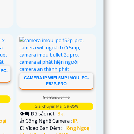
IPC-
CAMERA IP WIFI 5MP IMOU IPC-
F52P-PRO
Giá Bán: Liên hệ
Giá Khuyến Mại: 5%-35%
👁️‍🗨 Độ sắc nét :
3k .
oại
👍 Công Nghệ Camera :
IP.
🌔 Video Ban Đêm :
Hồng Ngoại