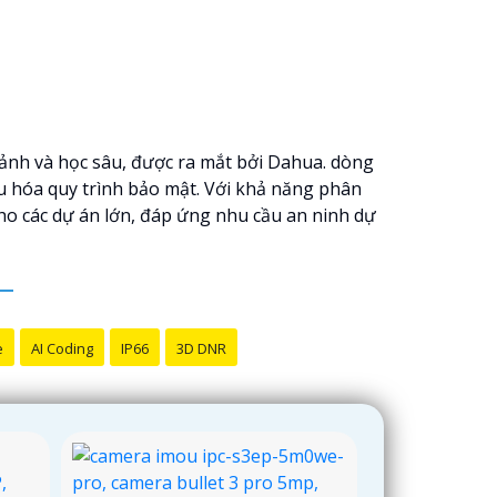
ảnh và học sâu, được ra mắt bởi Dahua. dòng
u hóa quy trình bảo mật. Với khả năng phân
ho các dự án lớn, đáp ứng nhu cầu an ninh dự
e
AI Coding
IP66
3D DNR