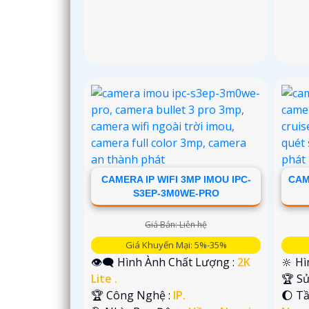
CAMERA IP WIFI 3MP IMOU IPC-
CAM
S3EP-3M0WE-PRO
Giá Bán: Liên hệ
Giá Khuyến Mại: 5%-35%
👁️‍🗨 Hình Ành Chất Lượng :
2K
🔆 Hì
Lite .
🏆 S
🏆 Công Nghệ :
IP.
🌔 T