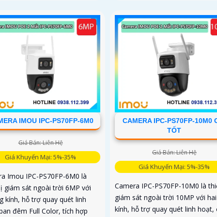
ERA IMOU IPC-PS70FP-6M0
CAMERA IPC-PS70FP-10M0 
TỐT
Giá Bán: Liên Hệ
Giá Bán: Liên Hệ
Giá Khuyến Mại: 5%-35%
Giá Khuyến Mại: 5%-35%
a Imou IPC-PS70FP-6M0 là
Camera IPC-PS70FP-10M0 là thiế
bị giám sát ngoài trời 6MP với
giám sát ngoài trời 10MP với ha
g kính, hỗ trợ quay quét linh
kính, hỗ trợ quay quét linh hoạt,
ban đêm Full Color, tích hợp