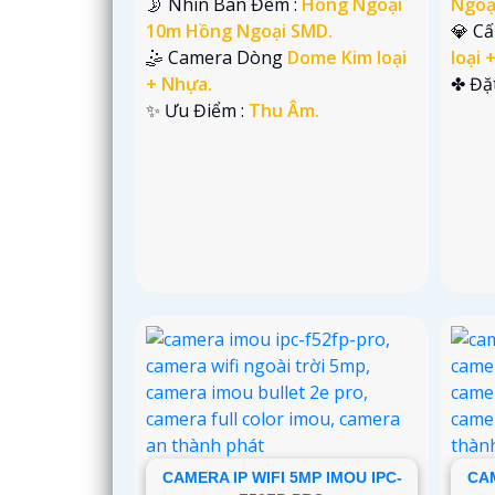
🌛 Nhìn Ban Đêm :
Hồng Ngoại
Ngoạ
10m Hồng Ngoại SMD.
💎 C
🤹 Camera Dòng
Dome Kim loại
loại 
+ Nhựa.
️✤ Đặ
️✨ Ưu Điểm :
Thu Âm.
CAMERA IP WIFI 5MP IMOU IPC-
CAM