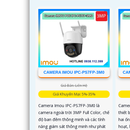
CAMERA IMOU IPC-PS7FP-3M0
CAM
Giá Bán: Liên Hệ
Giá Khuyến Mại: 5%-35%
Camera Imou IPC-PS7FP-3M0 là
Camer
camera ngoài trời 3MP Full Color, chế
thiết 
độ ban đêm thông minh và các tính
hai ốn
năng giám sát thông minh như phát
hoạt, 