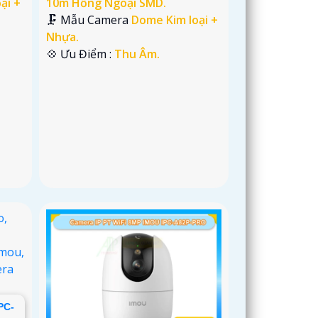
ại +
10m Hồng Ngoại SMD.
🗜️ Mẫu Camera
Dome Kim loại +
Nhựa.
️💠 Ưu Điểm :
Thu Âm.
PC-