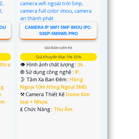
MOU
CAMERA IP WIFI 5MP IMOU IPC-
S3EP-5M0WE-PRO
Giá Bán: Liên hệ
Giá Khuyến Mại: 5%-35%
Ultra
👁 Hình ảnh chất lượng :
3k .
®️ Sử dụng công nghệ :
IP.
🌛 Tầm Xa Ban Đêm :
Hồng
ng
Ngoại 10m Hồng Ngoại SMD.
.
⚒ Camera Thiết Kế
Dome Kim
im
loại + Nhựa.
️₤ Chức Năng :
Thu Âm.