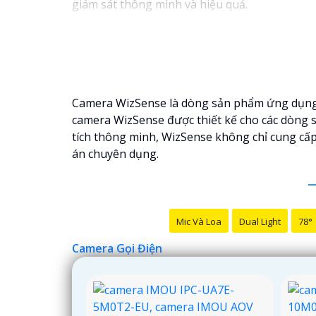
giám sát thông minh và hiệu quả.
Camera WizSense là dòng sản phẩm ứng dụng gi
camera WizSense được thiết kế cho các dòng s
tích thông minh, WizSense không chỉ cung cấp
án chuyên dụng.
Mic Và Loa
Dual Light
78°
Camera Gọi Điện