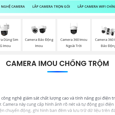
 NGHỆ CAMERA
LẮP CAMERA TRỌN GÓI
LẮP CAMERA WIFI CHÍ
a Dùng Sim
Camera 360 Imou
Camera Báo Động
Camera 360 
G Imou
Ngoài Trời
Imou
Báo Độn
CAMERA IMOU CHỐNG TRỘM
ông nghệ giám sát chất lượng cao và tính năng gọi điện tr
 Camera này cung cấp hình ảnh rõ nét và tự động gọi điện 
ện chuyển động, ghi hình ban đêm và lưu trữ dữ liệu trên 