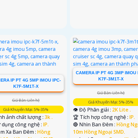
CAMERA IP PT 4G 3MP IMOU 
K7F-3M1T-X
ERA IP PT 4G 5MP IMOU IPC-
K7F-5M1T-X
Giá Bán: Liên hệ
Giá Bán: Liên hệ
Giá Khuyến Mại: 5%-35%
👁 Độ Phân giải :
2K Lite .
Giá Khuyến Mại: 5%-35%
nh ảnh chất lượng :
3k .
🏆 Tích hợp công nghệ :
IP.
ử dụng công nghệ :
IP.
🔴 Nhìn Ban Đêm :
Hồng Ng
ầm Xa Ban Đêm :
Hồng
10m Hồng Ngoại SMD.