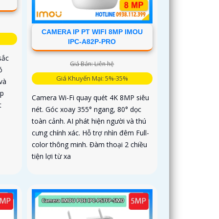
CAMERA IP PT WIFI 8MP IMOU
IPC-A82P-PRO
sắc
Giá Bán: Liên hệ
ó
Giá Khuyến Mại: 5%-35%
và
ợp
Camera Wi-Fi quay quét 4K 8MP siêu
t
nét. Góc xoay 355° ngang, 80° dọc
toàn cảnh. AI phát hiện người và thú
cưng chính xác. Hỗ trợ nhìn đêm Full-
color thông minh. Đàm thoại 2 chiều
tiện lợi từ xa