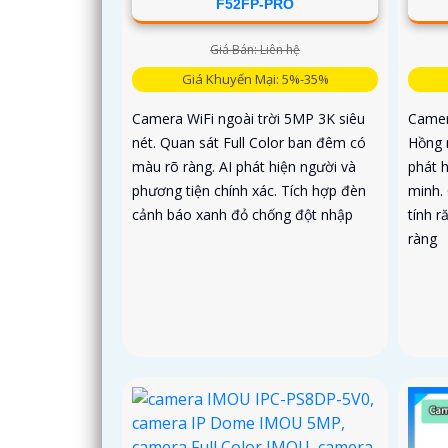
F52FP-PRO
Giá Bán: Liên hệ
Giá Khuyến Mại: 5%-35%
Camera WiFi ngoài trời 5MP 3K siêu
Camer
nét. Quan sát Full Color ban đêm có
Hồng 
màu rõ ràng. AI phát hiện người và
phát 
phương tiện chính xác. Tích hợp đèn
minh.
cảnh báo xanh đỏ chống đột nhập
tính r
ràng