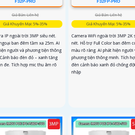
F32P-PRO
F32FP-PRO
Giá Bán: Liên hệ
Giá Bán: Liên hệ
Giá Khuyến Mại: 5%-35%
Giá Khuyến Mại: 5%-35%
a IP ngoài trời 3MP siêu nét.
Camera WiFi ngoài trời 3MP 2K 
ngoại ban đêm tầm xa 25m. AI
nét. Hỗ trợ Full Color ban đêm c
hiện người và phương tiện thông
màu rõ ràng. AI phát hiện người 
 Cảnh báo đèn đỏ – xanh tăng
phương tiện thông minh. Tích h
ăn đe. Tích hợp mic thu âm rõ
đèn cảnh báo xanh đỏ chống độ
nhập