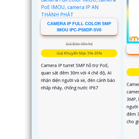
CAMERA IP FULL COLOR 5MP
IMOU IPC-PS8DP-5V0
Giá Bán: liên hệ
Giá Khuyến Mại: 5%-35%
Camera IP turret 5MP hỗ trợ PoE,
quan sát đêm 30m với 4 chế độ, AI
nhận diện người và xe, đèn cảnh báo
Camer
nhấp nháy, chống nước IP67
camer
3MP, h
người
đêm 3
cho g