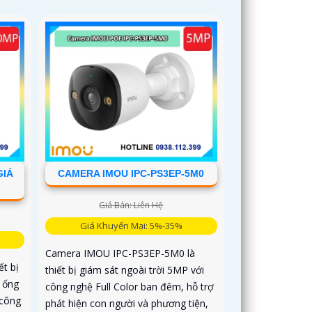
GIÁ
CAMERA IMOU IPC-PS3EP-5M0
Giá Bán: Liên Hệ
Giá Khuyến Mại: 5%-35%
Camera IMOU IPC-PS3EP-5M0 là
t bị
thiết bị giám sát ngoài trời 5MP với
i ống
công nghệ Full Color ban đêm, hỗ trợ
 công
phát hiện con người và phương tiện,