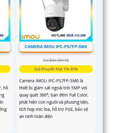
CAMERA IMOU IPC-PS7FP-5M0
Giá Bán: liên hệ
Giá Khuyến Mại: 5%-35%
Camera IMOU IPC-PS7FP-5M0 là
r, hỗ
thiết bị giám sát ngoài trời 5MP với
ơng
quay quét 360°, ban đêm Full Color,
ìn
phát hiện con người và phương tiện,
ưởng
tích hợp mic loa, hỗ trợ PoE, bảo vệ
an ninh toàn diện