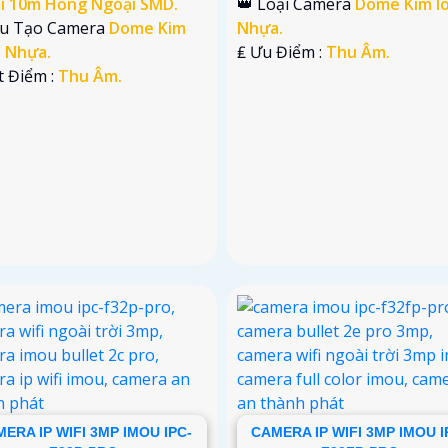
i 10m Hồng Ngoại SMD.
👑 Loại Camera
Dome Kim lo
ấu Tạo Camera
Dome Kim
Nhựa.
+ Nhựa.
️₤ Ưu Điểm :
Thu Âm.
t Điểm :
Thu Âm.
ERA IP WIFI 3MP IMOU IPC-
CAMERA IP WIFI 3MP IMOU I