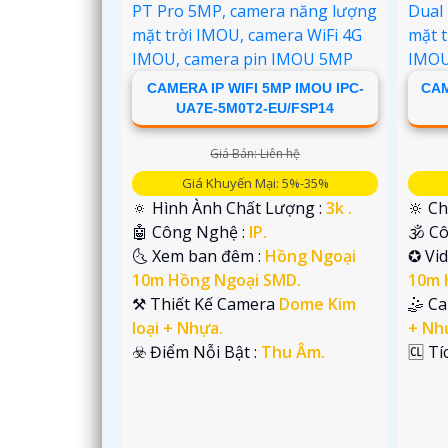
'
CAMERA IP WIFI 5MP IMOU IPC-
CAM
UA7E-5M0T2-EU/FSP14
Giá Bán: Liên hệ
Giá Khuyến Mại: 5%-35%
🔅 Hình Ành Chất Lượng :
3k .
🔆 Ch
🤖️ Công Nghệ :
IP.
🕉️ 
🌜 Xem ban đêm :
Hồng Ngoại
✪ Vi
10m Hồng Ngoại SMD.
10m 
⚒ Thiết Kế Camera
Dome Kim
🤹 C
loại + Nhựa.
+ Nh
️☣️ Điểm Nỗi Bật :
Thu Âm.
️🆑 T