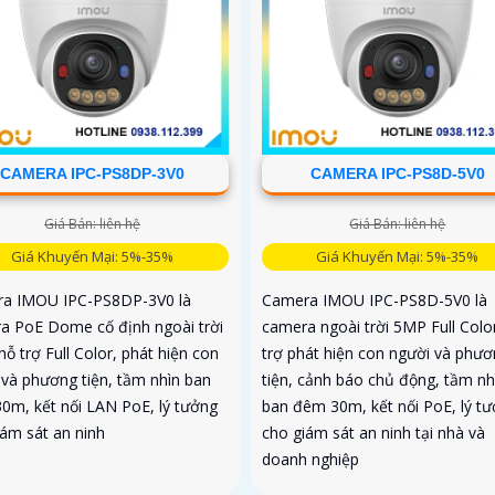
CAMERA IPC-PS8DP-3V0
CAMERA IPC-PS8D-5V0
Giá Bán: liên hệ
Giá Bán: liên hệ
Giá Khuyến Mại: 5%-35%
Giá Khuyến Mại: 5%-35%
a IMOU IPC-PS8DP-3V0 là
Camera IMOU IPC-PS8D-5V0 là
a PoE Dome cố định ngoài trời
camera ngoài trời 5MP Full Colo
ỗ trợ Full Color, phát hiện con
trợ phát hiện con người và phư
 và phương tiện, tầm nhìn ban
tiện, cảnh báo chủ động, tầm nh
0m, kết nối LAN PoE, lý tưởng
ban đêm 30m, kết nối PoE, lý t
iám sát an ninh
cho giám sát an ninh tại nhà và
doanh nghiệp