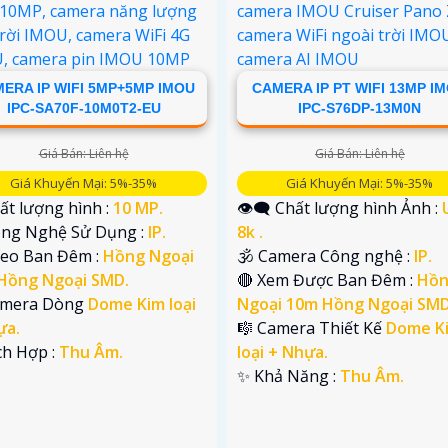
ERA IP WIFI 5MP+5MP IMOU
CAMERA IP PT WIFI 13MP I
IPC-SA70F-10M0T2-EU
IPC-S76DP-13M0N
Giá Bán: Liên hệ
Giá Bán: Liên hệ
Giá Khuyến Mại: 5%-35%
Giá Khuyến Mại: 5%-35%
ất lượng hình :
10 MP.
👁️‍🗨 Chất lượng hình Ảnh :
Công Nghệ Sử Dụng :
IP.
8k .
deo Ban Đêm :
Hồng Ngoại
🕉️ Camera Công nghệ :
IP.
Hồng Ngoại SMD.
🔴 Xem Được Ban Đêm :
Hồ
amera Dòng
Dome Kim loại
Ngoại 10m Hồng Ngoại SMD
ựa.
🎼️ Camera Thiết Kế
Dome K
ích Hợp :
Thu Âm.
loại + Nhựa.
️✨ Khả Năng :
Thu Âm.