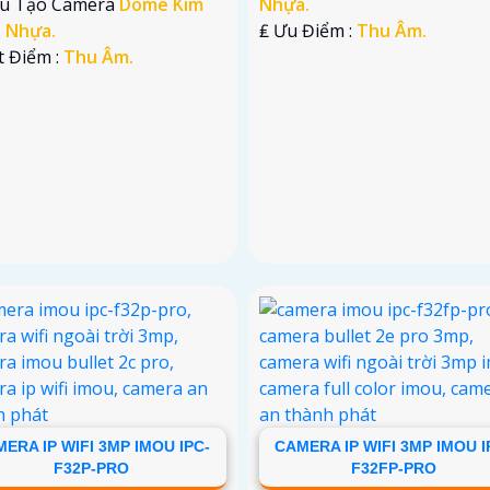
ấu Tạo Camera
Dome Kim
Nhựa.
+ Nhựa.
️₤ Ưu Điểm :
Thu Âm.
t Điểm :
Thu Âm.
ERA IP WIFI 3MP IMOU IPC-
CAMERA IP WIFI 3MP IMOU I
F32P-PRO
F32FP-PRO