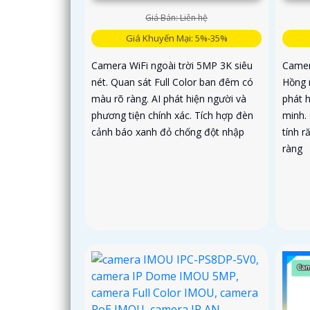
Giá Bán: Liên hệ
Giá Khuyến Mại: 5%-35%
Camera WiFi ngoài trời 5MP 3K siêu
Camer
nét. Quan sát Full Color ban đêm có
Hồng 
màu rõ ràng. AI phát hiện người và
phát 
phương tiện chính xác. Tích hợp đèn
minh.
cảnh báo xanh đỏ chống đột nhập
tính r
ràng