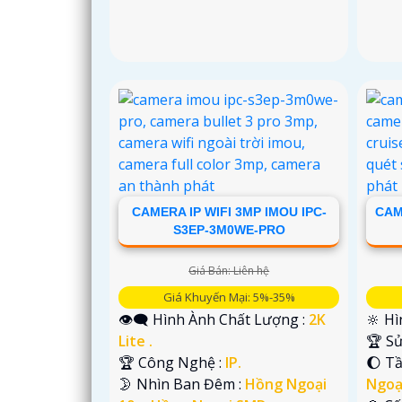
CAMERA IP WIFI 3MP IMOU IPC-
CAM
S3EP-3M0WE-PRO
Giá Bán: Liên hệ
Giá Khuyến Mại: 5%-35%
👁️‍🗨 Hình Ành Chất Lượng :
2K
🔆 Hì
Lite .
🏆 S
🏆 Công Nghệ :
IP.
🌔 T
🌛 Nhìn Ban Đêm :
Hồng Ngoại
Ngoạ