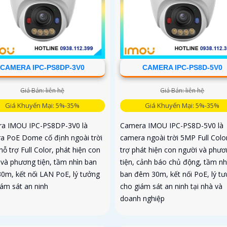
CAMERA IPC-PS8DP-3V0
CAMERA IPC-PS8D-5V0
Giá Bán: liên hệ
Giá Bán: liên hệ
Giá Khuyến Mại: 5%-35%
Giá Khuyến Mại: 5%-35%
a IMOU IPC-PS8DP-3V0 là
Camera IMOU IPC-PS8D-5V0 là
a PoE Dome cố định ngoài trời
camera ngoài trời 5MP Full Colo
ỗ trợ Full Color, phát hiện con
trợ phát hiện con người và phư
 và phương tiện, tầm nhìn ban
tiện, cảnh báo chủ động, tầm nh
0m, kết nối LAN PoE, lý tưởng
ban đêm 30m, kết nối PoE, lý t
iám sát an ninh
cho giám sát an ninh tại nhà và
doanh nghiệp