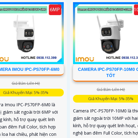
ERA IMOU IPC-PS70FP-6M0
CAMERA IPC-PS70FP-10M0 
TỐT
Giá Bán: Liên Hệ
Giá Bán: Liên Hệ
Giá Khuyến Mại: 5%-35%
Giá Khuyến Mại: 5%-35%
a Imou IPC-PS70FP-6M0 là
Camera IPC-PS70FP-10M0 là thiế
bị giám sát ngoài trời 6MP với
giám sát ngoài trời 10MP với ha
g kính, hỗ trợ quay quét linh
kính, hỗ trợ quay quét linh hoạt,
ban đêm Full Color, tích hợp
nghệ ban đêm Full Color, tích h
 loa hai chiều, phát hiện con