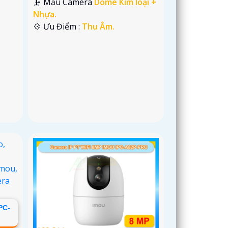
🗜️ Mẫu Camera
Dome Kim loại +
Nhựa.
️💠 Ưu Điểm :
Thu Âm.
PC-