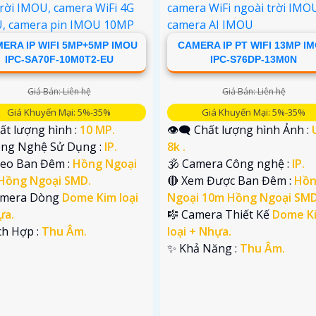
ERA IP WIFI 5MP+5MP IMOU
CAMERA IP PT WIFI 13MP I
IPC-SA70F-10M0T2-EU
IPC-S76DP-13M0N
Giá Bán: Liên hệ
Giá Bán: Liên hệ
Giá Khuyến Mại: 5%-35%
Giá Khuyến Mại: 5%-35%
ất lượng hình :
10 MP.
👁️‍🗨 Chất lượng hình Ảnh :
Công Nghệ Sử Dụng :
IP.
8k .
deo Ban Đêm :
Hồng Ngoại
🕉️ Camera Công nghệ :
IP.
Hồng Ngoại SMD.
🔴 Xem Được Ban Đêm :
Hồ
amera Dòng
Dome Kim loại
Ngoại 10m Hồng Ngoại SMD
ựa.
🎼️ Camera Thiết Kế
Dome K
ích Hợp :
Thu Âm.
loại + Nhựa.
️✨ Khả Năng :
Thu Âm.