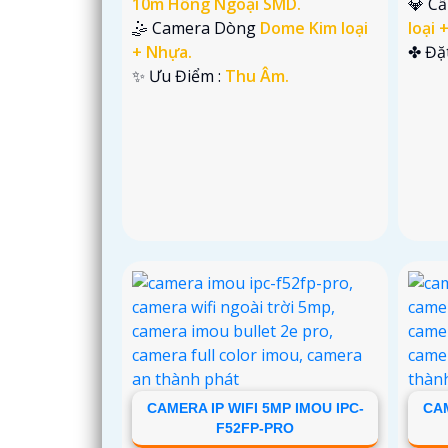
10m Hồng Ngoại SMD.
💎 C
🤹 Camera Dòng
Dome Kim loại
loại 
+ Nhựa.
️✤ Đặ
️✨ Ưu Điểm :
Thu Âm.
CAMERA IP WIFI 5MP IMOU IPC-
CAM
F52FP-PRO