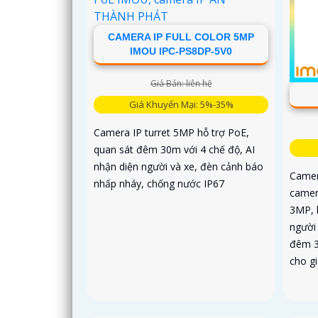
CAMERA IP FULL COLOR 5MP
IMOU IPC-PS8DP-5V0
Giá Bán: liên hệ
Giá Khuyến Mại: 5%-35%
Camera IP turret 5MP hỗ trợ PoE,
quan sát đêm 30m với 4 chế độ, AI
nhận diện người và xe, đèn cảnh báo
Camer
nhấp nháy, chống nước IP67
camer
3MP, h
người
đêm 3
cho g