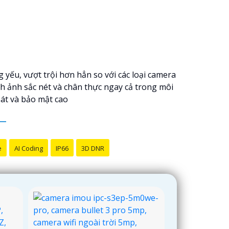
 yếu, vượt trội hơn hẳn so với các loại camera
h ảnh sắc nét và chân thực ngay cả trong môi
sát và bảo mật cao
e
AI Coding
IP66
3D DNR