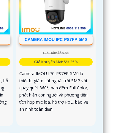
CAMERA IMOU IPC-PS7FP-5M0
Giá Bán: liên hệ
Giá Khuyến Mại: 5%-35%
Camera IMOU IPC-PS7FP-5M0 là
r, hỗ
thiết bị giám sát ngoài trời 5MP với
ơng
quay quét 360°, ban đêm Full Color,
ìn
phát hiện con người và phương tiện,
ưởng
tích hợp mic loa, hỗ trợ PoE, bảo vệ
an ninh toàn diện