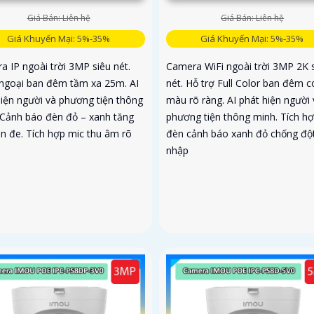
Giá Bán: Liên hệ
Giá Bán: Liên hệ
Giá Khuyến Mại: 5%-35%
Giá Khuyến Mại: 5%-35%
a IP ngoài trời 3MP siêu nét.
Camera WiFi ngoài trời 3MP 2K 
ngoại ban đêm tầm xa 25m. AI
nét. Hỗ trợ Full Color ban đêm c
hiện người và phương tiện thông
màu rõ ràng. AI phát hiện người 
 Cảnh báo đèn đỏ – xanh tăng
phương tiện thông minh. Tích h
ăn đe. Tích hợp mic thu âm rõ
đèn cảnh báo xanh đỏ chống độ
nhập