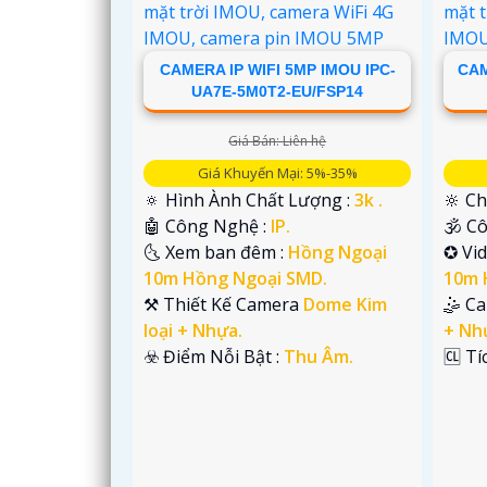
CAMERA IP WIFI 5MP IMOU IPC-
CAM
'
UA7E-5M0T2-EU/FSP14
Giá Bán: Liên hệ
Giá Khuyến Mại: 5%-35%
🔅 Hình Ành Chất Lượng :
3k .
🔆 Ch
🤖️ Công Nghệ :
IP.
🕉️ 
🌜 Xem ban đêm :
Hồng Ngoại
✪ Vi
10m Hồng Ngoại SMD.
10m 
⚒ Thiết Kế Camera
Dome Kim
🤹 C
loại + Nhựa.
+ Nh
️☣️ Điểm Nỗi Bật :
Thu Âm.
️🆑 T