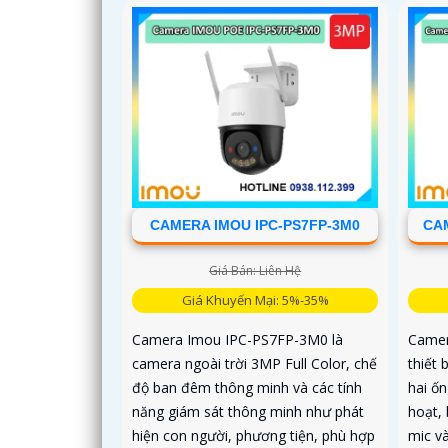
CAMERA IMOU IPC-PS7FP-3M0
CAM
Giá Bán: Liên Hệ
Giá Khuyến Mại: 5%-35%
Camera Imou IPC-PS7FP-3M0 là
Camer
camera ngoài trời 3MP Full Color, chế
thiết 
độ ban đêm thông minh và các tính
hai ốn
năng giám sát thông minh như phát
hoạt, 
hiện con người, phương tiện, phù hợp
mic và