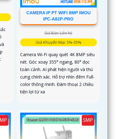
CAMERA IP PT WIFI 8MP IMOU
IPC-A82P-PRO
sắc
Giá Bán: Liên hệ
ó
Giá Khuyến Mại: 5%-35%
và
ợp
Camera Wi-Fi quay quét 4K 8MP siêu
t
nét. Góc xoay 355° ngang, 80° dọc
toàn cảnh. AI phát hiện người và thú
cưng chính xác. Hỗ trợ nhìn đêm Full-
color thông minh. Đàm thoại 2 chiều
tiện lợi từ xa