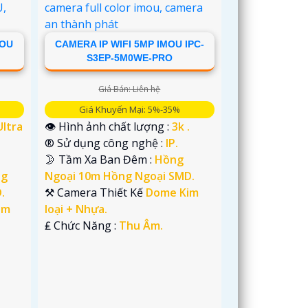
MOU
CAMERA IP WIFI 5MP IMOU IPC-
S3EP-5M0WE-PRO
Giá Bán: Liên hệ
Giá Khuyến Mại: 5%-35%
Ultra
👁 Hình ảnh chất lượng :
3k .
®️ Sử dụng công nghệ :
IP.
🌛 Tầm Xa Ban Đêm :
Hồng
ng
Ngoại 10m Hồng Ngoại SMD.
.
⚒ Camera Thiết Kế
Dome Kim
im
loại + Nhựa.
️₤ Chức Năng :
Thu Âm.