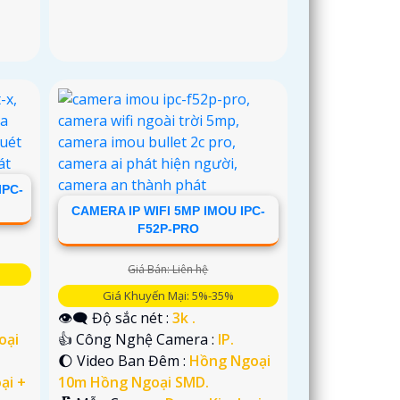
IPC-
CAMERA IP WIFI 5MP IMOU IPC-
F52P-PRO
Giá Bán: Liên hệ
Giá Khuyến Mại: 5%-35%
👁️‍🗨 Độ sắc nét :
3k .
oại
👍 Công Nghệ Camera :
IP.
🌔 Video Ban Đêm :
Hồng Ngoại
ại +
10m Hồng Ngoại SMD.