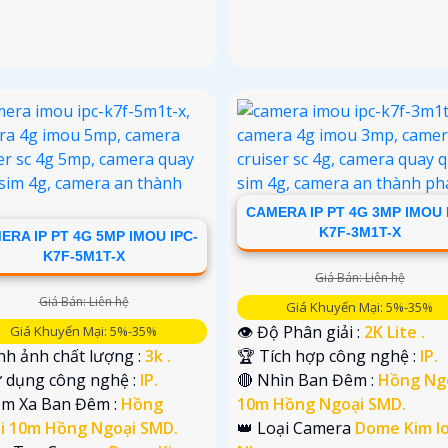
CAMERA IP PT 4G 3MP IMOU 
K7F-3M1T-X
ERA IP PT 4G 5MP IMOU IPC-
K7F-5M1T-X
Giá Bán: Liên hệ
Giá Bán: Liên hệ
Giá Khuyến Mại: 5%-35%
👁 Độ Phân giải :
2K Lite .
Giá Khuyến Mại: 5%-35%
nh ảnh chất lượng :
3k .
🏆 Tích hợp công nghệ :
IP.
ử dụng công nghệ :
IP.
🔴 Nhìn Ban Đêm :
Hồng Ng
ầm Xa Ban Đêm :
Hồng
10m Hồng Ngoại SMD.
i 10m Hồng Ngoại SMD.
👑 Loại Camera
Dome Kim lo