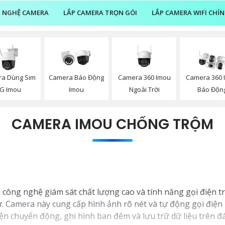
 NGHỆ CAMERA
LẮP CAMERA TRỌN GÓI
LẮP CAMERA WIFI CHÍ
a Dùng Sim
Camera 360 Imou
Camera Báo Động
Camera 360 
G Imou
Ngoài Trời
Imou
Báo Độn
CAMERA IMOU CHỐNG TRỘM
ông nghệ giám sát chất lượng cao và tính năng gọi điện tr
 Camera này cung cấp hình ảnh rõ nét và tự động gọi điện 
ện chuyển động, ghi hình ban đêm và lưu trữ dữ liệu trên 