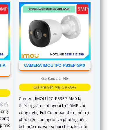
GIÁ
CAMERA IMOU IPC-PS3EP-5M0
Giá Bán: Liên Hệ
Giá Khuyến Mại: 5%-35%
Camera IMOU IPC-PS3EP-5M0 là
t bị
thiết bị giám sát ngoài trời 5MP với
i ống
công nghệ Full Color ban đêm, hỗ trợ
 công
phát hiện con người và phương tiện,
ợp mic
tích hợp mic và loa hai chiều, kết nối