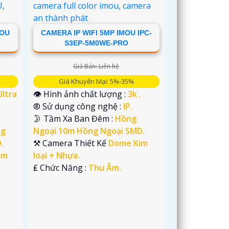
MOU
CAMERA IP WIFI 5MP IMOU IPC-
S3EP-5M0WE-PRO
Giá Bán: Liên hệ
Giá Khuyến Mại: 5%-35%
Ultra
👁 Hình ảnh chất lượng :
3k .
®️ Sử dụng công nghệ :
IP.
🌛 Tầm Xa Ban Đêm :
Hồng
ng
Ngoại 10m Hồng Ngoại SMD.
.
⚒ Camera Thiết Kế
Dome Kim
im
loại + Nhựa.
️₤ Chức Năng :
Thu Âm.