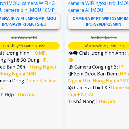
ERA IP WIFI 5MP+5MP IMOU
CAMERA IP PT WIFI 13MP I
IPC-SA70F-10M0T2-EU
IPC-S76DP-13M0N
Giá Bán: Liên hệ
Giá Bán: Liên hệ
Giá Khuyến Mại: 5%-35%
Giá Khuyến Mại: 5%-35%
ất lượng hình :
10 MP.
👁️‍🗨 Chất lượng hình Ảnh :
Công Nghệ Sử Dụng :
IP.
8k .
deo Ban Đêm :
Hồng Ngoại
🕉️ Camera Công nghệ :
IP.
Hồng Ngoại SMD.
🔴 Xem Được Ban Đêm :
Hồ
amera Dòng
Dome Kim loại
Ngoại 10m Hồng Ngoại SMD
ựa.
🎼️ Camera Thiết Kế
Dome K
ích Hợp :
Thu Âm.
loại + Nhựa.
️✨ Khả Năng :
Thu Âm.