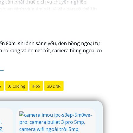
ng cần phải thuê dịch vụ chuyên nghiệp.
 an ninh và giám sát, vì vậy bạn có thể tin
n tạo, cảm biến chuyển động thông minh giúp
o đảm rằng bạn sẽ có sự trợ giúp nhanh chóng
đến 80m. Khi ánh sáng yếu, đèn hồng ngoại tự
n rõ ràng và độ nét tốt, camera hồng ngoại có
e
AI Coding
IP66
3D DNR