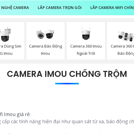
 NGHỆ CAMERA
LẮP CAMERA TRỌN GÓI
LẮP CAMERA WIFI CHÍ
a Dùng Sim
Camera 360 Imou
Camera Báo Động
Camera 360 
G Imou
Ngoài Trời
Imou
Báo Độn
CAMERA IMOU CHỐNG TRỘM
i Imou giá rẻ:
 cấp các tính năng hiện đại như quan sát từ xa, báo động c