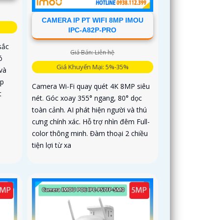
CAMERA IP PT WIFI 8MP IMOU
IPC-A82P-PRO
sắc
Giá Bán: Liên hệ
ó
Giá Khuyến Mại: 5%-35%
và
ợp
Camera Wi-Fi quay quét 4K 8MP siêu
t
nét. Góc xoay 355° ngang, 80° dọc
toàn cảnh. AI phát hiện người và thú
cưng chính xác. Hỗ trợ nhìn đêm Full-
color thông minh. Đàm thoại 2 chiều
tiện lợi từ xa