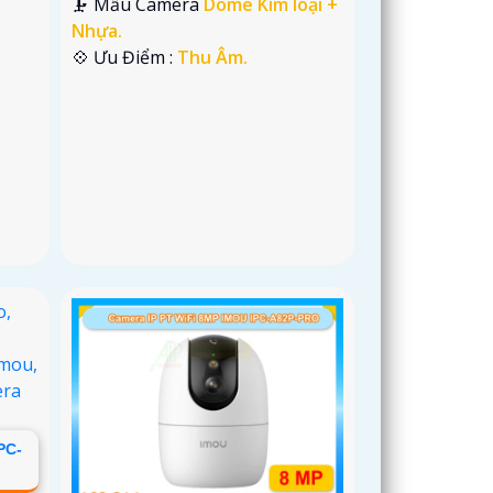
🗜️ Mẫu Camera
Dome Kim loại +
Nhựa.
️💠 Ưu Điểm :
Thu Âm.
PC-