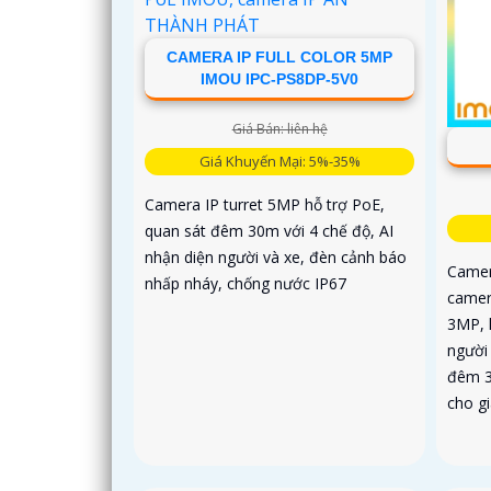
CAMERA IP FULL COLOR 5MP
IMOU IPC-PS8DP-5V0
Giá Bán: liên hệ
Giá Khuyến Mại: 5%-35%
Camera IP turret 5MP hỗ trợ PoE,
quan sát đêm 30m với 4 chế độ, AI
nhận diện người và xe, đèn cảnh báo
Camer
nhấp nháy, chống nước IP67
camer
3MP, h
người
đêm 3
cho g