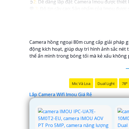
➲
2:
Dễ dàng lắp đặt: Camera Imou được thiết k
💬
3:
Độ tin cậy cao: Sản phẩm của Imou được s
tưởng vào chất lượng của sản phẩm.
🏘
4:
Tích hợp công nghệ mới: Camera Wifi Im
tăng cường tính năng bảo mật.
🌐
5:
Hỗ trợ dịch vụ sau bán hàng: Imou cung c
Camera hồng ngoại 80m cung cấp giải pháp giá
khi cần thiết.
động kích hoạt, giúp duy trì hình ảnh sắc nét
Hy vọng những thông tin trên giúp bạn tìm đư
thể ẩn mình trong bóng tối mà kẻ xấu không p
Mic Và Loa
Dual Light
78°
Lắp Camera Wifi Imou Giá Rẻ