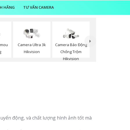
NH HÃNG
TƯ VẤN CAMERA
Imou
Camera Ultra 3k
Camera Báo Động
g
Hikvision
Chống Trộm
Hikvision
huyển động, và chất lượng hình ảnh tốt mà