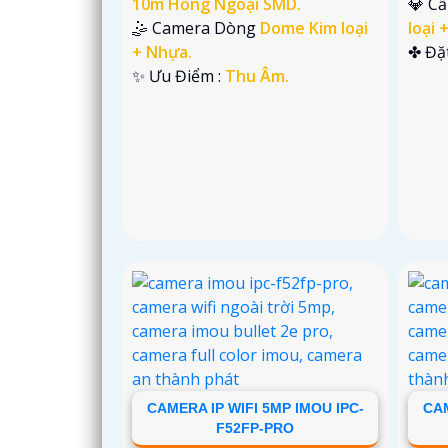
10m Hồng Ngoại SMD.
💎 C
🤹 Camera Dòng
Dome Kim loại
loại 
+ Nhựa.
️✤ Đặ
️✨ Ưu Điểm :
Thu Âm.
CAMERA IP WIFI 5MP IMOU IPC-
CAM
F52FP-PRO