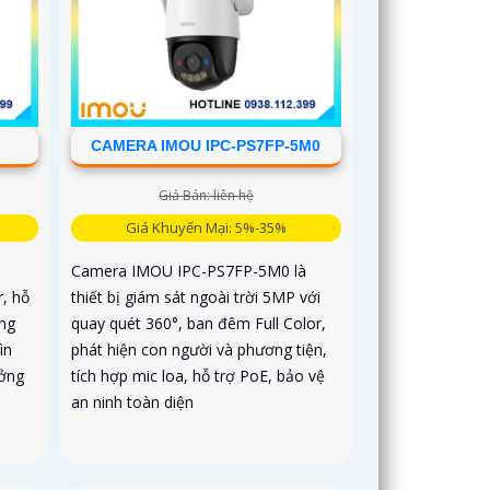
CAMERA IMOU IPC-PS7FP-5M0
Giá Bán: liên hệ
Giá Khuyến Mại: 5%-35%
Camera IMOU IPC-PS7FP-5M0 là
r, hỗ
thiết bị giám sát ngoài trời 5MP với
ơng
quay quét 360°, ban đêm Full Color,
ìn
phát hiện con người và phương tiện,
ưởng
tích hợp mic loa, hỗ trợ PoE, bảo vệ
an ninh toàn diện