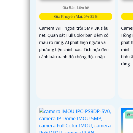
Giá Bán: Liên hệ
Giá Khuyến Mại: 5%-35%
Camera WiFi ngoài trời 5MP 3K siêu
Camer
nét. Quan sát Full Color ban đêm có
Hồng 
màu rõ ràng. AI phát hiện người và
phát 
phương tiện chính xác. Tích hợp đèn
minh.
cảnh báo xanh đỏ chống đột nhập
tính r
ràng