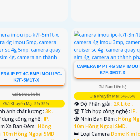
CAMERA IP PT 4G 3MP IMOU 
K7F-3M1T-X
ERA IP PT 4G 5MP IMOU IPC-
K7F-5M1T-X
Giá Bán: Liên hệ
Giá Bán: Liên hệ
Giá Khuyến Mại: 5%-35%
👁 Độ Phân giải :
2K Lite .
Giá Khuyến Mại: 5%-35%
nh ảnh chất lượng :
3k .
🏆 Tích hợp công nghệ :
IP.
ử dụng công nghệ :
IP.
🔴 Nhìn Ban Đêm :
Hồng Ng
ầm Xa Ban Đêm :
Hồng
10m Hồng Ngoại SMD.
i 10m Hồng Ngoại SMD.
👑 Loại Camera
Dome Kim lo