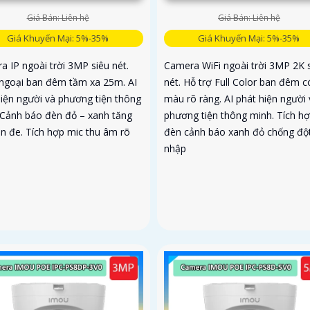
Giá Bán: Liên hệ
Giá Bán: Liên hệ
Giá Khuyến Mại: 5%-35%
Giá Khuyến Mại: 5%-35%
a IP ngoài trời 3MP siêu nét.
Camera WiFi ngoài trời 3MP 2K 
ngoại ban đêm tầm xa 25m. AI
nét. Hỗ trợ Full Color ban đêm c
hiện người và phương tiện thông
màu rõ ràng. AI phát hiện người 
 Cảnh báo đèn đỏ – xanh tăng
phương tiện thông minh. Tích h
ăn đe. Tích hợp mic thu âm rõ
đèn cảnh báo xanh đỏ chống độ
nhập