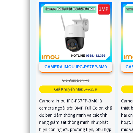
CAMERA IMOU IPC-PS7FP-3M0
CAM
Giá Bán: Liên Hệ
Giá Khuyến Mại: 5%-35%
Camera Imou IPC-PS7FP-3M0 là
Camer
camera ngoài trời 3MP Full Color, chế
thiết 
độ ban đêm thông minh và các tính
hai ốn
năng giám sát thông minh như phát
hoạt, 
hiện con người, phương tiện, phù hợp
mic và