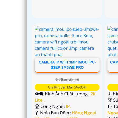
CAMERA IP WIFI 3MP IMOU IPC-
CAM
S3EP-3M0WE-PRO
Giá Bán: Liên hệ
Giá Khuyến Mại: 5%-35%
👁️‍🗨 Hình Ành Chất Lượng :
2K
🔆 Hì
Lite .
🏆 S
🏆 Công Nghệ :
IP.
🌔 T
🌛 Nhìn Ban Đêm :
Hồng Ngoại
Ngoạ