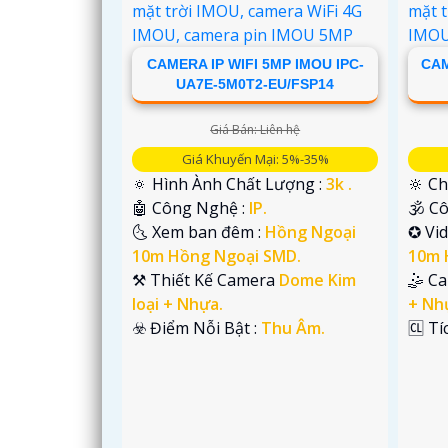
CAMERA IP WIFI 5MP IMOU IPC-
CAM
UA7E-5M0T2-EU/FSP14
Giá Bán: Liên hệ
Giá Khuyến Mại: 5%-35%
🔅 Hình Ành Chất Lượng :
3k .
🔆 Ch
🤖️ Công Nghệ :
IP.
🕉️ 
🌜 Xem ban đêm :
Hồng Ngoại
✪ Vi
'
10m Hồng Ngoại SMD.
10m 
⚒ Thiết Kế Camera
Dome Kim
🤹 C
loại + Nhựa.
+ Nh
️☣️ Điểm Nỗi Bật :
Thu Âm.
️🆑 T