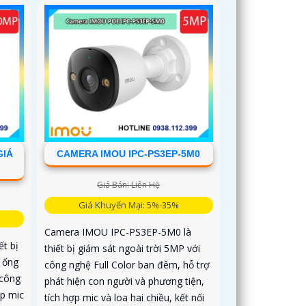
GIÁ
CAMERA IMOU IPC-PS3EP-5M0
Giá Bán: Liên Hệ
Giá Khuyến Mại: 5%-35%
Camera IMOU IPC-PS3EP-5M0 là
t bị
thiết bị giám sát ngoài trời 5MP với
i ống
công nghệ Full Color ban đêm, hỗ trợ
 công
phát hiện con người và phương tiện,
ợp mic
tích hợp mic và loa hai chiều, kết nối