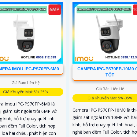
ERA IMOU IPC-PS70FP-6M0
CAMERA IPC-PS70FP-10M0 
TỐT
Giá Bán: Liên Hệ
Giá Bán: Liên Hệ
Giá Khuyến Mại: 5%-35%
Giá Khuyến Mại: 5%-35%
a Imou IPC-PS70FP-6M0 là
Camera IPC-PS70FP-10M0 là thiế
bị giám sát ngoài trời 6MP với
giám sát ngoài trời 10MP với ha
g kính, hỗ trợ quay quét linh
kính, hỗ trợ quay quét linh hoạt,
ban đêm Full Color, tích hợp
nghệ ban đêm Full Color, tích h
 loa hai chiều, phát hiện con