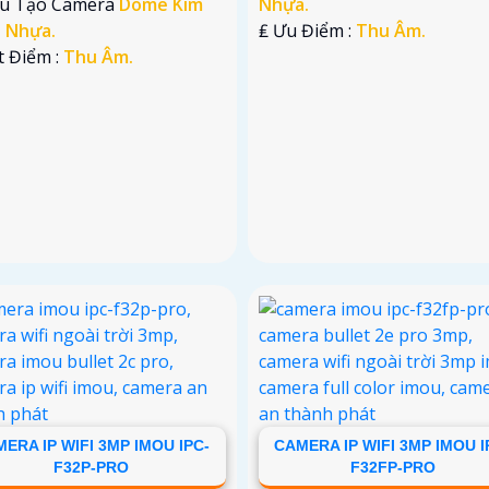
ấu Tạo Camera
Dome Kim
Nhựa.
+ Nhựa.
️₤ Ưu Điểm :
Thu Âm.
t Điểm :
Thu Âm.
ERA IP WIFI 3MP IMOU IPC-
CAMERA IP WIFI 3MP IMOU I
F32P-PRO
F32FP-PRO