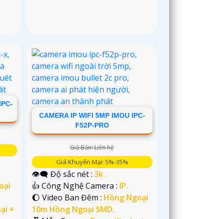
IPC-
CAMERA IP WIFI 5MP IMOU IPC-
F52P-PRO
Giá Bán: Liên hệ
Giá Khuyến Mại: 5%-35%
👁️‍🗨 Độ sắc nét :
3k .
oại
👍 Công Nghệ Camera :
IP.
🌔 Video Ban Đêm :
Hồng Ngoại
ại +
10m Hồng Ngoại SMD.