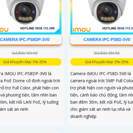
CAMERA IPC-PS8DP-3V0
CAMERA IPC-PS8D-5V0
Giá Bán: liên hệ
Giá Bán: liên hệ
Giá Khuyến Mại: 5%-35%
Giá Khuyến Mại: 5%-35%
a IMOU IPC-PS8DP-3V0 là
Camera IMOU IPC-PS8D-5V0 là
a PoE Dome cố định ngoài trời
camera ngoài trời 5MP Full Colo
ỗ trợ Full Color, phát hiện con
trợ phát hiện con người và phư
 và phương tiện, tầm nhìn ban
tiện, cảnh báo chủ động, tầm nh
0m, kết nối LAN PoE, lý tưởng
ban đêm 30m, kết nối PoE, lý t
iám sát an ninh
cho giám sát an ninh tại nhà và
doanh nghiệp