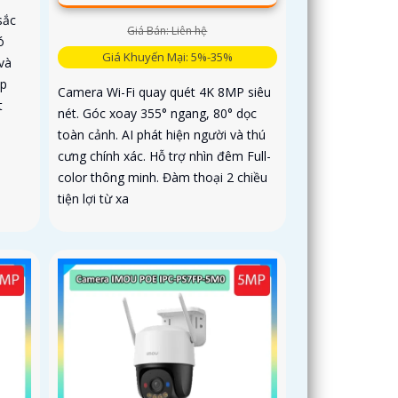
sắc
Giá Bán: Liên hệ
ó
Giá Khuyến Mại: 5%-35%
và
ợp
Camera Wi-Fi quay quét 4K 8MP siêu
t
nét. Góc xoay 355° ngang, 80° dọc
toàn cảnh. AI phát hiện người và thú
cưng chính xác. Hỗ trợ nhìn đêm Full-
color thông minh. Đàm thoại 2 chiều
tiện lợi từ xa