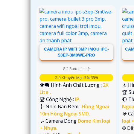
CAMERA IP WIFI 3MP IMOU IPC-
CAM
S3EP-3M0WE-PRO
Giá Bán: Liên hệ
Giá Khuyến Mại: 5%-35%
👁️‍🗨 Hình Ành Chất Lượng :
2K
🔆 Hì
Lite .
🏆 S
🏆 Công Nghệ :
IP.
🌔 T
🌛 Nhìn Ban Đêm :
Hồng Ngoại
Ngoạ
10m Hồng Ngoại SMD.
💎 C
🤹 Camera Dòng
Dome Kim loại
loại 
+ Nhựa.
️✤ Đặ