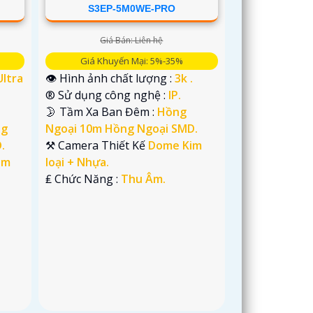
S3EP-5M0WE-PRO
Giá Bán: Liên hệ
Giá Khuyến Mại: 5%-35%
Ultra
👁 Hình ảnh chất lượng :
3k .
®️ Sử dụng công nghệ :
IP.
🌛 Tầm Xa Ban Đêm :
Hồng
ng
Ngoại 10m Hồng Ngoại SMD.
.
⚒ Camera Thiết Kế
Dome Kim
im
loại + Nhựa.
️₤ Chức Năng :
Thu Âm.