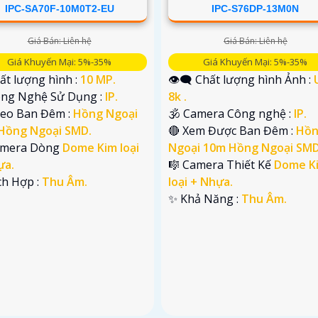
IPC-SA70F-10M0T2-EU
IPC-S76DP-13M0N
Giá Bán: Liên hệ
Giá Bán: Liên hệ
Giá Khuyến Mại: 5%-35%
Giá Khuyến Mại: 5%-35%
ất lượng hình :
10 MP.
👁️‍🗨 Chất lượng hình Ảnh :
Công Nghệ Sử Dụng :
IP.
8k .
deo Ban Đêm :
Hồng Ngoại
🕉️ Camera Công nghệ :
IP.
Hồng Ngoại SMD.
🔴 Xem Được Ban Đêm :
Hồ
amera Dòng
Dome Kim loại
Ngoại 10m Hồng Ngoại SMD
ựa.
🎼️ Camera Thiết Kế
Dome K
ích Hợp :
Thu Âm.
loại + Nhựa.
️✨ Khả Năng :
Thu Âm.