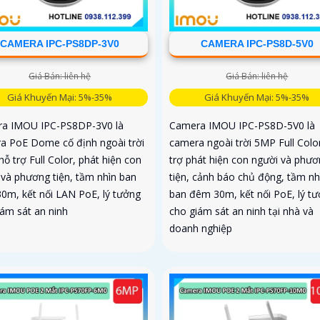
CAMERA IPC-PS8DP-3V0
CAMERA IPC-PS8D-5V0
Giá Bán: liên hệ
Giá Bán: liên hệ
Giá Khuyến Mại: 5%-35%
Giá Khuyến Mại: 5%-35%
a IMOU IPC-PS8DP-3V0 là
Camera IMOU IPC-PS8D-5V0 là
a PoE Dome cố định ngoài trời
camera ngoài trời 5MP Full Colo
ỗ trợ Full Color, phát hiện con
trợ phát hiện con người và phư
 và phương tiện, tầm nhìn ban
tiện, cảnh báo chủ động, tầm nh
0m, kết nối LAN PoE, lý tưởng
ban đêm 30m, kết nối PoE, lý t
iám sát an ninh
cho giám sát an ninh tại nhà và
doanh nghiệp