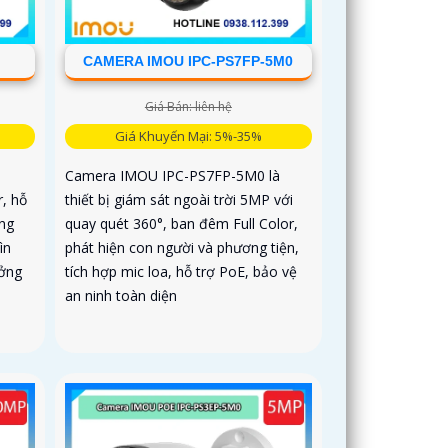
CAMERA IMOU IPC-PS7FP-5M0
Giá Bán: liên hệ
Giá Khuyến Mại: 5%-35%
Camera IMOU IPC-PS7FP-5M0 là
r, hỗ
thiết bị giám sát ngoài trời 5MP với
ơng
quay quét 360°, ban đêm Full Color,
ìn
phát hiện con người và phương tiện,
ưởng
tích hợp mic loa, hỗ trợ PoE, bảo vệ
an ninh toàn diện