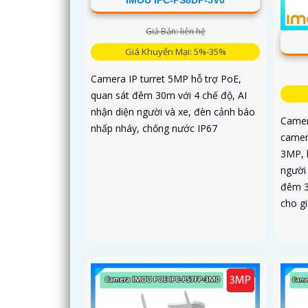
Giá Bán: liên hệ
Giá Khuyến Mại: 5%-35%
Camera IP turret 5MP hỗ trợ PoE,
quan sát đêm 30m với 4 chế độ, AI
nhận diện người và xe, đèn cảnh báo
Camer
nhấp nháy, chống nước IP67
camer
3MP, h
người
đêm 3
cho g