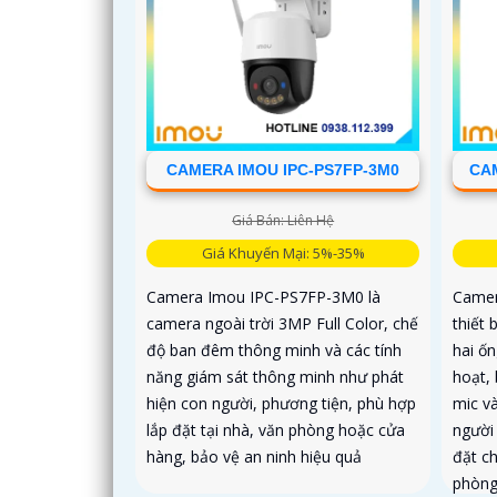
CAMERA IMOU IPC-PS7FP-3M0
CAM
Giá Bán: Liên Hệ
Giá Khuyến Mại: 5%-35%
Camera Imou IPC-PS7FP-3M0 là
Camer
camera ngoài trời 3MP Full Color, chế
thiết 
độ ban đêm thông minh và các tính
hai ốn
năng giám sát thông minh như phát
hoạt, 
hiện con người, phương tiện, phù hợp
mic và
lắp đặt tại nhà, văn phòng hoặc cửa
người
hàng, bảo vệ an ninh hiệu quả
đặt c
phòn