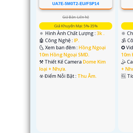
UA7E-5M0T2-EU/FSP14
Giá Bán: Liên hệ
'
Giá Khuyến Mại: 5%-35%
🔅 Hình Ành Chất Lượng :
3k .
🔆 Ch
🤖️ Công Nghệ :
IP.
🕉️ 
🌜 Xem ban đêm :
Hồng Ngoại
✪ Vi
10m Hồng Ngoại SMD.
10m 
⚒ Thiết Kế Camera
Dome Kim
🤹 C
loại + Nhựa.
+ Nh
️☣️ Điểm Nỗi Bật :
Thu Âm.
️🆑 T