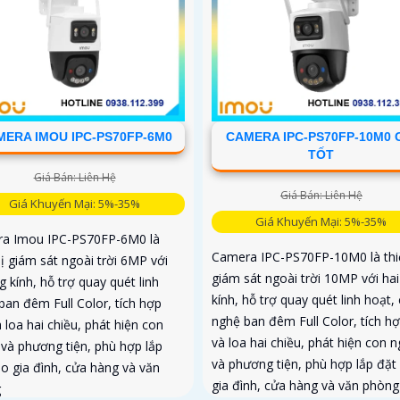
ERA IMOU IPC-PS70FP-6M0
CAMERA IPC-PS70FP-10M0 
TỐT
Giá Bán: Liên Hệ
Giá Bán: Liên Hệ
Giá Khuyến Mại: 5%-35%
Giá Khuyến Mại: 5%-35%
a Imou IPC-PS70FP-6M0 là
Camera IPC-PS70FP-10M0 là thiế
bị giám sát ngoài trời 6MP với
giám sát ngoài trời 10MP với ha
g kính, hỗ trợ quay quét linh
kính, hỗ trợ quay quét linh hoạt,
ban đêm Full Color, tích hợp
nghệ ban đêm Full Color, tích h
 loa hai chiều, phát hiện con
và loa hai chiều, phát hiện con 
 và phương tiện, phù hợp lắp
và phương tiện, phù hợp lắp đặt
ho gia đình, cửa hàng và văn
gia đình, cửa hàng và văn phòng
g