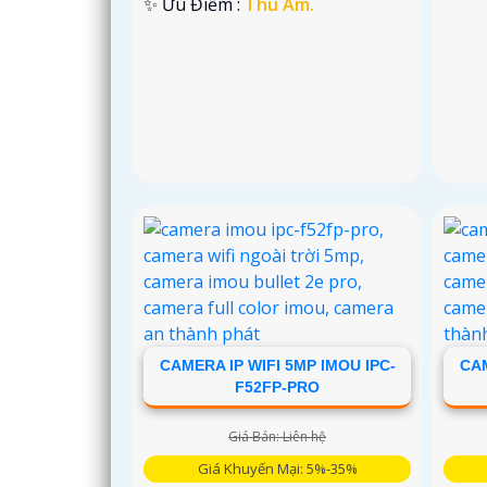
️✨ Ưu Điểm :
Thu Âm.
CAMERA IP WIFI 5MP IMOU IPC-
CAM
F52FP-PRO
Giá Bán: Liên hệ
Giá Khuyến Mại: 5%-35%