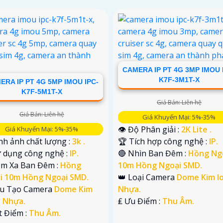
CAMERA IP PT 4G 3MP IMOU 
K7F-3M1T-X
ERA IP PT 4G 5MP IMOU IPC-
K7F-5M1T-X
Giá Bán: Liên hệ
Giá Bán: Liên hệ
Giá Khuyến Mại: 5%-35%
👁 Độ Phân giải :
2K Lite .
Giá Khuyến Mại: 5%-35%
nh ảnh chất lượng :
3k .
🏆 Tích hợp công nghệ :
IP.
ử dụng công nghệ :
IP.
🔴 Nhìn Ban Đêm :
Hồng Ng
ầm Xa Ban Đêm :
Hồng
10m Hồng Ngoại SMD.
i 10m Hồng Ngoại SMD.
👑 Loại Camera
Dome Kim lo
ấu Tạo Camera
Dome Kim
Nhựa.
+ Nhựa.
️₤ Ưu Điểm :
Thu Âm.
t Điểm :
Thu Âm.