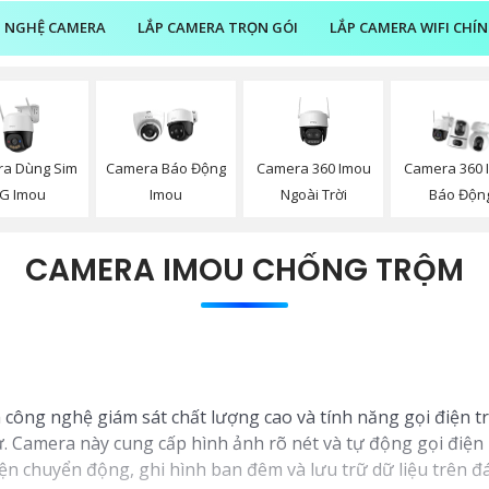
 NGHỆ CAMERA
LẮP CAMERA TRỌN GÓI
LẮP CAMERA WIFI CHÍ
a Dùng Sim
Camera 360 Imou
Camera Báo Động
Camera 360 
G Imou
Ngoài Trời
Imou
Báo Độn
CAMERA IMOU CHỐNG TRỘM
ông nghệ giám sát chất lượng cao và tính năng gọi điện tr
 Camera này cung cấp hình ảnh rõ nét và tự động gọi điện 
ện chuyển động, ghi hình ban đêm và lưu trữ dữ liệu trên 