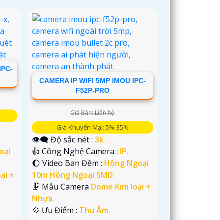
IPC-
CAMERA IP WIFI 5MP IMOU IPC-
F52P-PRO
Giá Bán: Liên hệ
Giá Khuyến Mại: 5%-35%
👁️‍🗨 Độ sắc nét :
3k .
oại
👍 Công Nghệ Camera :
IP.
🌔 Video Ban Đêm :
Hồng Ngoại
ại +
10m Hồng Ngoại SMD.
🗜️ Mẫu Camera
Dome Kim loại +
Nhựa.
️💠 Ưu Điểm :
Thu Âm.