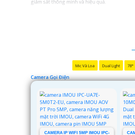
giám sát thông minh và hiệu quả.
Mic Và Loa
Dual Light
78°
Camera Gọi Điện
CAMERA IP WIFI 5MP IMOU IPC-
CAM