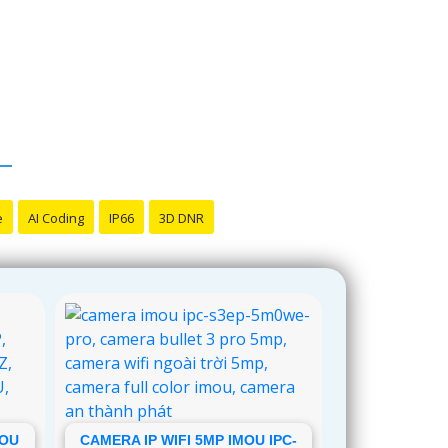
e
AI Coding
IP66
3D DNR
MOU
CAMERA IP WIFI 5MP IMOU IPC-