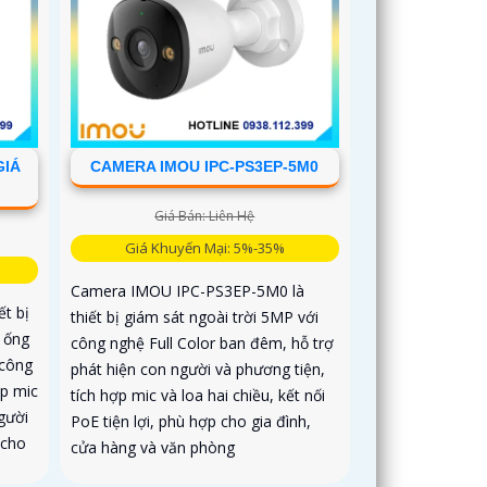
GIÁ
CAMERA IMOU IPC-PS3EP-5M0
Giá Bán: Liên Hệ
Giá Khuyến Mại: 5%-35%
Camera IMOU IPC-PS3EP-5M0 là
t bị
thiết bị giám sát ngoài trời 5MP với
i ống
công nghệ Full Color ban đêm, hỗ trợ
 công
phát hiện con người và phương tiện,
ợp mic
tích hợp mic và loa hai chiều, kết nối
người
PoE tiện lợi, phù hợp cho gia đình,
 cho
cửa hàng và văn phòng