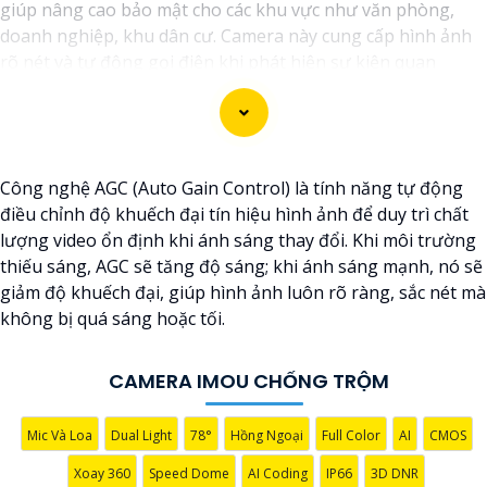
giúp nâng cao bảo mật cho các khu vực như văn phòng,
doanh nghiệp, khu dân cư. Camera này cung cấp hình ảnh
rõ nét và tự động gọi điện khi phát hiện sự kiện quan
trọng, giúp người dùng phản ứng kịp thời. Với khả năng
nhận diện chuyển động, ghi hình ban đêm và lưu trữ dữ
liệu trên đám mây, camera này mang lại một hệ thống giám
sát thông minh và hiệu quả.
Công nghệ AGC (Auto Gain Control) là tính năng tự động
điều chỉnh độ khuếch đại tín hiệu hình ảnh để duy trì chất
lượng video ổn định khi ánh sáng thay đổi. Khi môi trường
thiếu sáng, AGC sẽ tăng độ sáng; khi ánh sáng mạnh, nó sẽ
giảm độ khuếch đại, giúp hình ảnh luôn rõ ràng, sắc nét mà
không bị quá sáng hoặc tối.
CAMERA IMOU CHỐNG TRỘM
'
Mic Và Loa
Dual Light
78°
Hồng Ngoại
Full Color
AI
CMOS
Xoay 360
Speed Dome
AI Coding
IP66
3D DNR