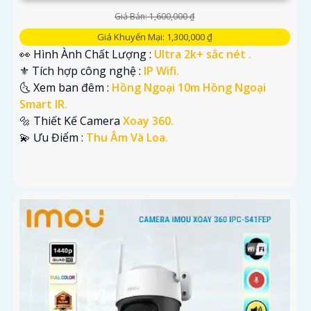
Giá Bán: 1,600,000 ₫
Giá Khuyến Mại: 1,300,000 ₫
👀 Hình Ành Chất Lượng :
Ultra 2k+ sắc nét .
⚜️ Tích hợp công nghệ :
IP Wifi.
🌜 Xem ban đêm :
Hồng Ngoại 10m Hồng Ngoại
Smart IR.
🔩 Thiết Kế Camera
Xoay 360.
️💫 Ưu Điểm :
Thu Âm Và Loa.