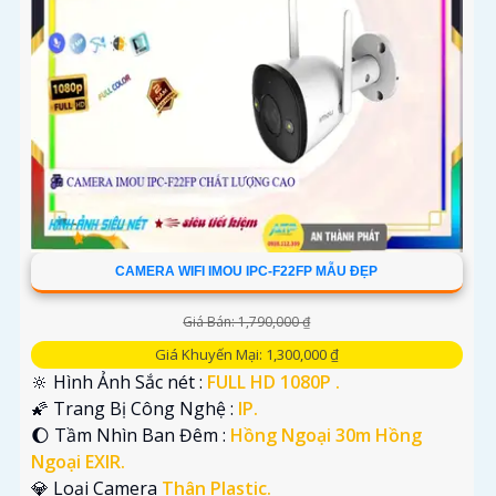
CAMERA WIFI IMOU IPC-F22FP MẪU ĐẸP
Giá Bán: 1,790,000 ₫
Giá Khuyến Mại: 1,300,000 ₫
🔆 Hình Ảnh Sắc nét :
FULL HD 1080P .
🌠 Trang Bị Công Nghệ :
IP.
🌔 Tầm Nhìn Ban Đêm :
Hồng Ngoại 30m Hồng
Ngoại EXIR.
💎 Loại Camera
Thân Plastic.