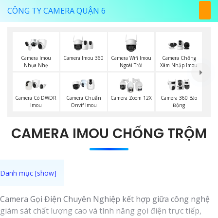
CÔNG TY CAMERA QUẬN 6
Camera Imou 360
Camera Wifi Imou
Camera Imou
Camera Chống
Ngoài Trời
Nhụa Nhẹ
Xâm Nhập Imou
Camera Có DWDR
Camera Chuẩn
Camera Zoom 12X
Camera 360 Báo
Imou
Onvif Imou
Động
CAMERA IMOU CHỐNG TRỘM
Camera Gọi Điện Chuyên Nghiệp kết hợp giữa công nghệ
giám sát chất lượng cao và tính năng gọi điện trực tiếp,