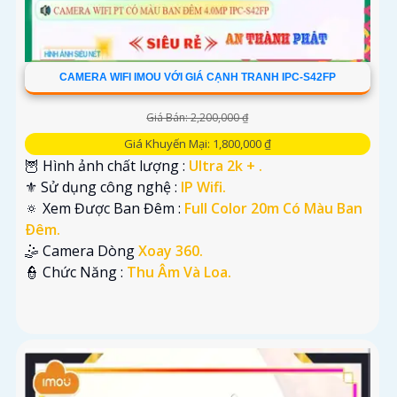
CAMERA WIFI IMOU VỚI GIÁ CẠNH TRANH IPC-S42FP
Giá Bán: 2,200,000 ₫
Giá Khuyến Mại: 1,800,000 ₫
🦉 Hình ảnh chất lượng :
Ultra 2k + .
⚜️ Sử dụng công nghệ :
IP Wifi.
🔅 Xem Được Ban Đêm :
Full Color 20m Có Màu Ban
Ðêm.
🤹 Camera Dòng
Xoay 360.
️👮 Chức Năng :
Thu Âm Và Loa.