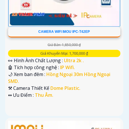
CAMERA WIFI IMOU IPC-T42EP
Giá Bán: 1,850,000 ₫
Giá Khuyến Mại: 1,700,000 ₫
👀 Hình Ành Chất Lượng :
Ultra 2k .
🤖️ Tích hợp công nghệ :
IP Wifi.
🌙 Xem ban đêm :
Hồng Ngoại 30m Hồng Ngoại
SMD.
⚒ Camera Thiết Kế
Dome Plastic.
️↭ Ưu Điểm :
Thu Âm.