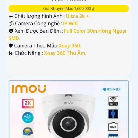
Giá Khuyến Mại: 1,600,000 ₫
☀️ Chất lượng hình Ảnh :
Ultra 2k + .
🕉️ Camera Công nghệ :
IP Wifi.
🌚 Xem Được Ban Đêm :
Full Color 30m Hồng Ngoại
SMD.
🛡 Camera Theo Mẫu
Xoay 360.
️💫 Chức Năng :
Xoay 360 Thu Âm.