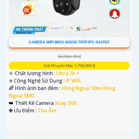
CAMERA WIFI IMOU NGOÀI TRỜI IPC-S41FEP
Giá Bán: 00 ₫
Giá Khuyến Mại: 1,700,000 ₫
🔆 Chất lượng hình :
Ultra 2k + .
✳️ Công Nghệ Sử Dụng :
IP Wifi.
🌈 Hình ảnh ban đêm :
Hồng Ngoại 30m Hồng
Ngoại SMD.
👑 Thiết Kế Camera
Xoay 360.
️✤ Ưu Điểm :
Thu Âm.