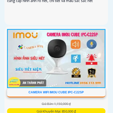
cung cấp hình ảnh rõ nét, chi tiết và màu sắc sắc nét
CAMERA WIFI IMOU CUBE IPC-C22SP
Giá Bán: 1,150,000 ₫
Giá Khuyến Mại: 850,000 ₫