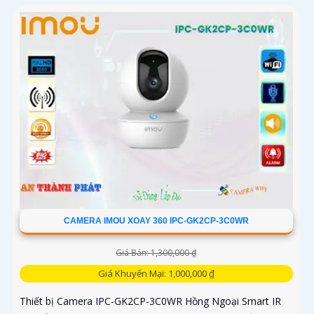
CAMERA IMOU XOAY 360 IPC-GK2CP-3C0WR
Giá Bán: 1,300,000 ₫
Giá Khuyến Mại: 1,000,000 ₫
Thiết bị Camera IPC-GK2CP-3C0WR Hồng Ngoại Smart IR