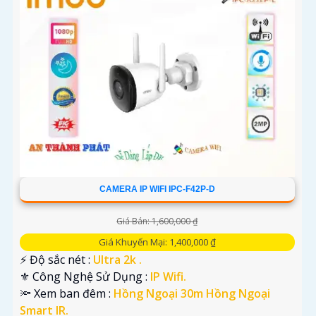
CAMERA IP WIFI IPC-F42P-D
Giá Bán: 1,600,000 ₫
Giá Khuyến Mại: 1,400,000 ₫
️⚡ Độ sắc nét :
Ultra 2k .
⚜️ Công Nghệ Sử Dụng :
IP Wifi.
🔦 Xem ban đêm :
Hồng Ngoại 30m Hồng Ngoại
Smart IR.