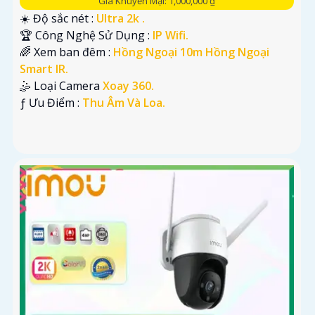
Giá Khuyến Mại: 1,000,000 ₫
☀️ Độ sắc nét :
Ultra 2k .
🏆 Công Nghệ Sử Dụng :
IP Wifi.
🌈 Xem ban đêm :
Hồng Ngoại 10m Hồng Ngoại
Smart IR.
🤹 Loại Camera
Xoay 360.
️ƒ Ưu Điểm :
Thu Âm Và Loa.