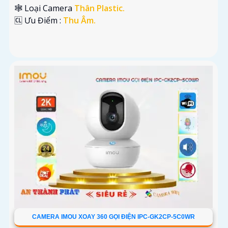
🕸️ Loại Camera
Thân Plastic.
️🆑 Ưu Điểm :
Thu Âm.
CAMERA IMOU XOAY 360 GỌI ĐIỆN IPC-GK2CP-5C0WR