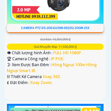
CAMERA PTZ DS-2DE4225IW-DE(S5) ZOOM 25X
Giá Bán: 16,050,000 ₫
Giá Khuyến Mại: 11,500,000 ₫
👁 Chất lượng hình Ảnh :
FULL HD 1080P .
🏆 Camera Công nghệ :
IP POE.
🌛 Xem Được Ban Đêm :
Hồng Ngoại 100m Hồng
Ngoại Smart IR.
⛓ Thiết Kế Camera
Xoay 360.
️₤ Đặt Điểm :
Xoay Zoom.