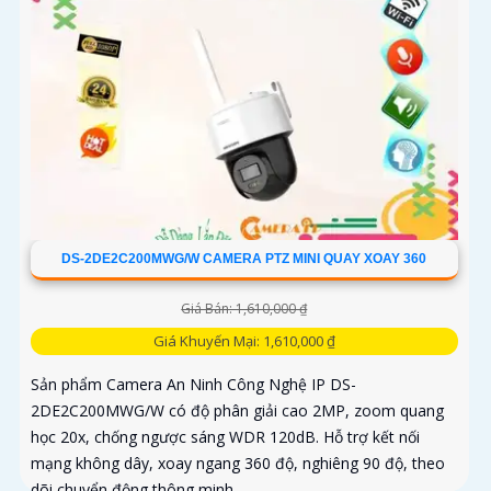
DS-2DE2C200MWG/W CAMERA PTZ MINI QUAY XOAY 360
Giá Bán: 1,610,000 ₫
Giá Khuyến Mại: 1,610,000 ₫
Sản phẩm Camera An Ninh Công Nghệ IP DS-
2DE2C200MWG/W có độ phân giải cao 2MP, zoom quang
học 20x, chống ngược sáng WDR 120dB. Hỗ trợ kết nối
mạng không dây, xoay ngang 360 độ, nghiêng 90 độ, theo
dõi chuyển động thông minh