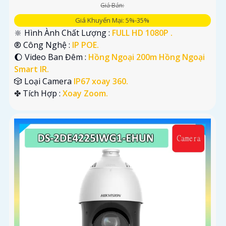
Giá Bán:
Giá Khuyến Mại: 5%-35%
🔆 Hình Ành Chất Lượng :
FULL HD 1080P .
®️ Công Nghệ :
IP POE.
🌔 Video Ban Đêm :
Hồng Ngoại 200m Hồng Ngoại
Smart IR.
🎲 Loại Camera
IP67 xoay 360.
️✤ Tích Hợp :
Xoay Zoom.