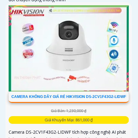
CAMERA KHÔNG DÂY GIÁ RẺ HIKVISION DS-2CV1F43G2-LIDWF
Giá Bán: 1,230,000 ₫
Giá Khuyến Mại: 861,000 ₫
Camera DS-2CV1F43G2-LIDWF tích hợp công nghệ AI phát