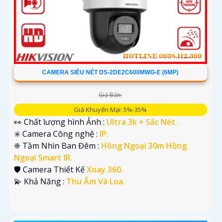
CAMERA SIÊU NÉT DS-2DE2C600MWG-E (6MP)
Giá Bán:
Giá Khuyến Mại: 5%-35%
👀 Chất lượng hình Ảnh :
Ultra 3k + Sắc Nét .
✳️ Camera Công nghệ :
IP.
❈ Tầm Nhìn Ban Đêm :
Hồng Ngoại 30m Hồng
Ngoại Smart IR.
🛡 Camera Thiết Kế
Xoay 360.
️💫 Khả Năng :
Thu Âm Và Loa.