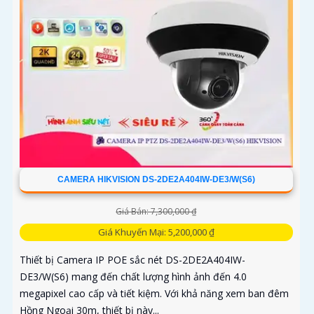
CAMERA HIKVISION DS-2DE2A404IW-DE3/W(S6)
Giá Bán: 7,300,000 ₫
Giá Khuyến Mại: 5,200,000 ₫
Thiết bị Camera IP POE sắc nét DS-2DE2A404IW-
DE3/W(S6) mang đến chất lượng hình ảnh đến 4.0
megapixel cao cấp và tiết kiệm. Với khả năng xem ban đêm
Hồng Ngoại 30m, thiết bị này...