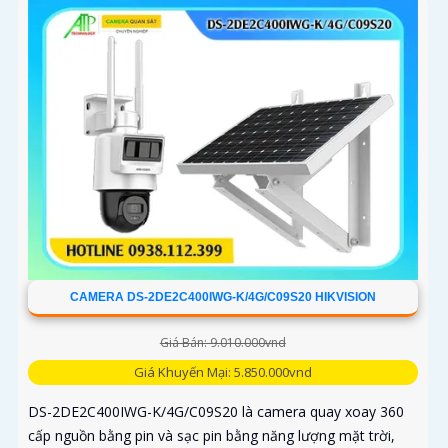
CAMERA DS-2DE2C400IWG-K/4G/C09S20 HIKVISION
Giá Bán: 9.010.000vnd
Giá Khuyến Mại: 5.850.000vnd
DS-2DE2C400IWG-K/4G/C09S20 là camera quay xoay 360
cấp nguồn bằng pin và sạc pin bằng năng lượng mặt trời,