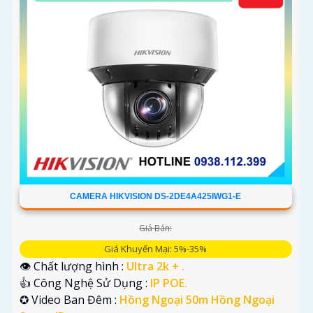
CAMERA HIKVISION DS-2DE4A425IWG1-E
Giá Bán:
Giá Khuyến Mại: 5%-35%
👁 Chất lượng hình :
Ultra 2k + .
👍 Công Nghệ Sử Dụng :
IP POE.
✪ Video Ban Đêm :
Hồng Ngoại 50m Hồng Ngoại