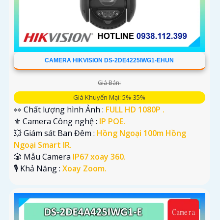
CAMERA HIKVISION DS-2DE4225IWG1-EHUN
Giá Bán:
Giá Khuyến Mại: 5%-35%
👀 Chất lượng hình Ảnh :
FULL HD 1080P .
⚜️ Camera Công nghệ :
IP POE.
💥 Giám sát Ban Đêm :
Hồng Ngoại 100m Hồng
Ngoại Smart IR.
🎲 Mẫu Camera
IP67 xoay 360.
️🎙 Khả Năng :
Xoay Zoom.