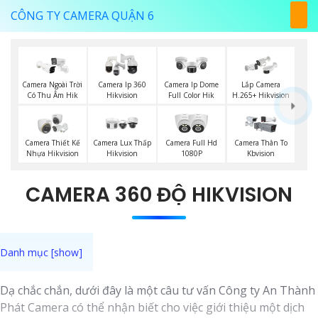
CÔNG TY CAMERA QUẬN 6
Camera Ngoài Trời
Camera Ip 360
Camera Ip Dome
Lắp Camera
Có Thu Âm Hik
Hikvision
Full Color Hik
H.265+ Hikvision
Camera Thiết Kế
Camera Lux Thấp
Camera Full Hd
Camera Thân To
Nhựa Hikvision
Hikvision
1080P
Kbvision
CAMERA 360 ĐỘ HIKVISION
Dạ chắc chắn, dưới đây là một câu tư vấn Công ty An Thành
Phát Camera có thể nhận biết cho việc giới thiệu một dịch