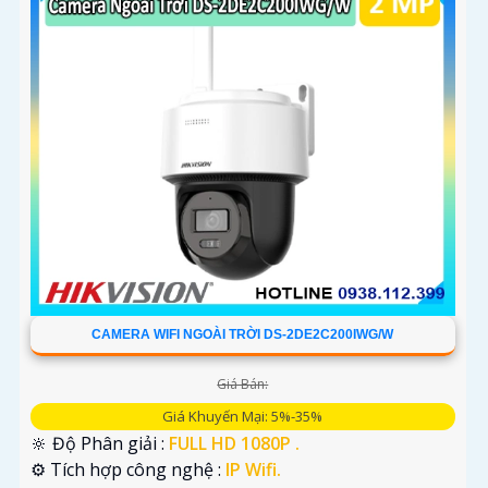
CAMERA WIFI NGOÀI TRỜI DS-2DE2C200IWG/W
Giá Bán:
Giá Khuyến Mại: 5%-35%
🔆 Độ Phân giải :
FULL HD 1080P .
⚙ Tích hợp công nghệ :
IP Wifi.