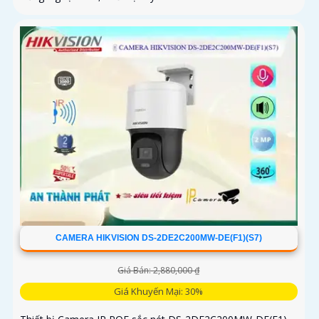
CAMERA HIKVISION DS-2DE2C200MW-DE(F1)(S7)
Giá Bán: 2,880,000 ₫
Giá Khuyến Mại: 30%