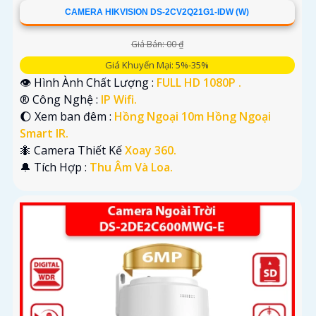
CAMERA HIKVISION DS-2CV2Q21G1-IDW (W)
Giá Bán: 00 ₫
Giá Khuyến Mại: 5%-35%
👁 Hình Ành Chất Lượng :
FULL HD 1080P .
®️ Công Nghệ :
IP Wifi.
🌔 Xem ban đêm :
Hồng Ngoại 10m Hồng Ngoại
Smart IR.
🐜 Camera Thiết Kế
Xoay 360.
️🔔 Tích Hợp :
Thu Âm Và Loa.