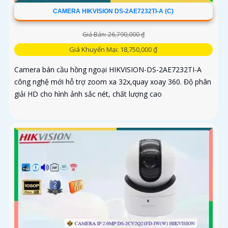
CAMERA HIKVISION DS-2AE7232TI-A (C)
Giá Bán: 26,790,000 ₫
Giá Khuyến Mại: 18,750,000 ₫
Camera bán cầu hồng ngoại HIKVISION-DS-2AE7232TI-A
công nghệ mới hỗ trợ zoom xa 32x,quay xoay 360. Độ phân
giải HD cho hình ảnh sắc nét, chất lượng cao