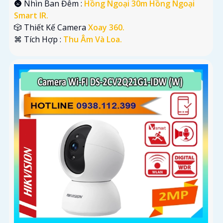
🌚 Nhìn Ban Đêm :
Hồng Ngoại 30m Hồng Ngoại
Smart IR.
🎲 Thiết Kế Camera
Xoay 360.
️⌘ Tích Hợp :
Thu Âm Và Loa.