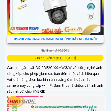
DS-2DE2C400MWG/W CAMERA KHÔNG DÂY NGOÀI TRỜI
Giá Bán: 1,710,000 ₫
Giá Khuyến Mại: 1,197,000 ₫
Camera giám sát DS-2DE2C400MWG/W với công nghệ ánh
sáng kép, cho phép giám sát ban đêm một cách hiệu quả.
Với khả năng chọn lựa hình ảnh trắng đen hoặc màu,
camera này cung cấp wifi IP, đàm thoại 2 chiều, và hình ảnh
sắc nét với chip HYBRID