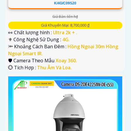
K/4G/C09S20
Giá Bán: liên h₫
Giá Khuyến Mại: 8,700,000 ₫
👀 Chất lượng hình :
Ultra 2k + .
⚜️ Công Nghệ Sử Dụng :
4G.
🔦 Khoảng Cách Ban Đêm :
Hồng Ngoại 30m Hồng
Ngoại Smart IR.
🛡 Camera Theo Mẫu
Xoay 360.
️💮 Tích Hợp :
Thu Âm Và Loa.