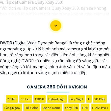
vụ lắp đặt Camera Quay Xoay 360:
"Với dịch vụ lắp đặt Camera Quay Xoay 360, bạn sẽ không
bao giờ bỏ lỡ bất kỳ chi tiết nào trong không gian giám sát.
Hệ thống camera hiện đại này cho phép quay xoay 360 độ,
giúp ghi lại mọi góc cạnh và hành động trong ngôi nhà, văn
phòng hay cửa hàng của bạn một cách tự động và hiệu quả.
Để bảo vệ tài sản và nâng cao an toàn an ninh cho môi
DWDR (Digital Wide Dynamic Range) là công nghệ chống
trường của bạn, hãy liên hệ với chúng tôi ngay hôm nay để
ngược sáng giúp xử lý hình ảnh mà camera ghi lại được nét
biết thêm thông tin chi tiết và được tư vấn miễn phí."
hơn, rõ ràng hơn trong các điều kiện ánh sáng khắc nghiệt.
Hy vọng câu này sẽ giúp bạn trong việc giới thiệu dịch vụ
Công nghệ DWDR có nhiệm vụ cân bằng độ sáng giữa các
lắp đặt Camera Quay Xoay 360. Nếu bạn cần thêm sự hỗ trợ
vùng sáng và tối, mang lại hình ảnh sắc nét và ổn định màu
hoặc tư vấn khác, đừng ngần ngại để lại câu hỏi!
sắc, ngay cả khi ánh sáng mạnh chiếu trực tiếp.
CAMERA 360 ĐỘ HIKVISION
2.0 MP
Có Led
128GB
Hybrid Light
Day Night
AI
3D DNR
Hồng Ngoại
Full Color
Speed Dome
Xoay 360
IP66
H.265 Pro +