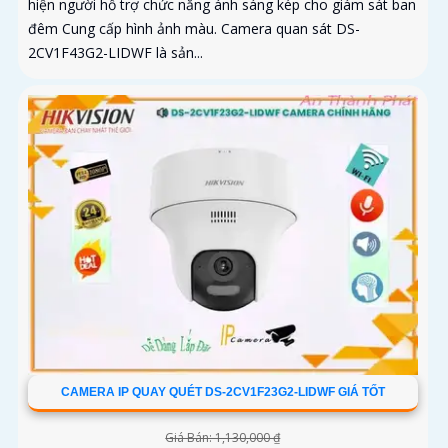
hiện người hỗ trợ chức năng ánh sáng kép cho giám sát ban
đêm Cung cấp hình ảnh màu. Camera quan sát DS-
2CV1F43G2-LIDWF là sản...
CAMERA IP QUAY QUÉT DS-2CV1F23G2-LIDWF GIÁ TỐT
Giá Bán: 1,130,000 ₫