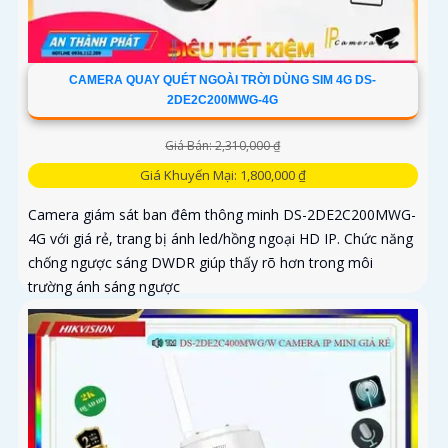
CAMERA QUAY QUÉT NGOÀI TRỜI DÙNG SIM 4G DS-
2DE2C200MWG-4G
Giá Bán: 2,310,000 ₫
Giá Khuyến Mại: 1,800,000 ₫
Camera giám sát ban đêm thông minh DS-2DE2C200MWG-
4G với giá rẻ, trang bị ánh led/hồng ngoại HD IP. Chức năng
chống ngược sáng DWDR giúp thấy rõ hơn trong môi
trường ánh sáng ngược