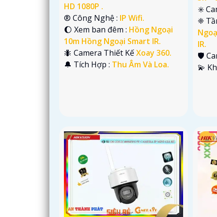
HD 1080P .
✳️ C
®️ Công Nghệ :
IP Wifi.
❈ Tầ
🌔 Xem ban đêm :
Hồng Ngoại
Ngoạ
10m Hồng Ngoại Smart IR.
IR.
🐜 Camera Thiết Kế
Xoay 360.
🛡 C
️🔔 Tích Hợp :
Thu Âm Và Loa.
️💫 K