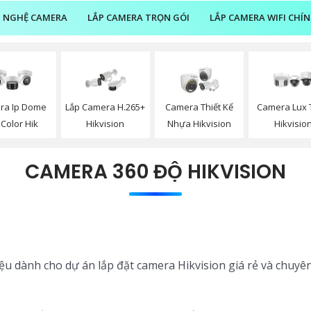
 NGHỆ CAMERA
LẮP CAMERA TRỌN GÓI
LẮP CAMERA WIFI CHÍ
ra Ip Dome
Lắp Camera H.265+
Camera Thiết Kế
Camera Lux 
l Color Hik
Hikvision
Nhựa Hikvision
Hikvisio
CAMERA 360 ĐỘ HIKVISION
iệu dành cho dự án lắp đặt camera Hikvision giá rẻ và chuyê