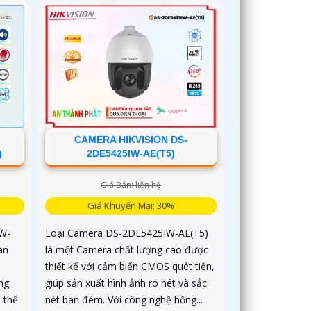
CAMERA HIKVISION DS-
)
2DE5425IW-AE(T5)
Giá Bán: liên hệ
Giá Khuyến Mại: 30%
W-
Loại Camera DS-2DE5425IW-AE(T5)
an
là một Camera chất lượng cao được
thiết kế với cảm biến CMOS quét tiến,
ng
giúp sản xuất hình ảnh rõ nét và sắc
 thể
nét ban đêm. Với công nghệ hồng...