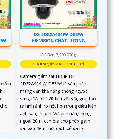
T
DS-2DE2A404IW-DE3/W
E/W
HIKVISION CHẤT LƯỢNG
Giá Bán: 7,300,000 ₫
Giá Khuyến Mại: 5,100,000 ₫
Camera giám sát HD IP DS-
 phẩm
2DE2A404IW-DE3/W là sản phẩm
hị
mang đến khả năng chống ngược
ợc
sáng DWDR 120db tuyệt vời, giúp tạo
 cho
ra hình ảnh rõ nét hơn trong điều kiện
ánh sáng mạnh. Với tính năng hồng
ngoại 20m, camera cho phép giám
sát ban đêm một cách dễ dàng