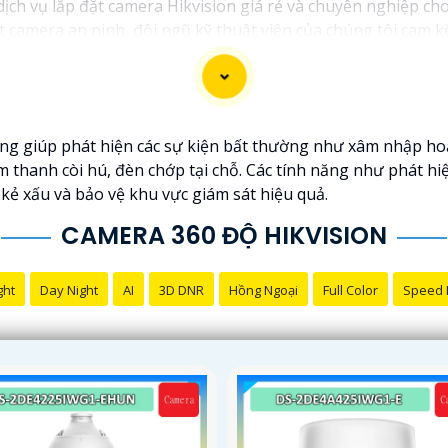
 dịch vụ lắp đặt camera Hikvision giá rẻ và chuyên nghiệp cho
t camera an ninh, đội ngũ kỹ thuật viên của chúng tôi cam 
.
ng những thương hiệu hàng đầu thế giới về giải pháp an nin
t lượng hình ảnh sắc nét mà còn đem đến sự tin cậy và an t
ikvision giá rẻ và chuyên nghiệp cho dự án của mình, chúng t
ng giúp phát hiện các sự kiện bất thường như xâm nhập hoặ
âm thanh còi hú, đèn chớp tại chỗ. Các tính năng như phát 
kẻ xấu và bảo vệ khu vực giám sát hiệu quả.
CAMERA 360 ĐỘ HIKVISION
ght
Day Night
AI
3D DNR
Hồng Ngoại
Full Color
Speed