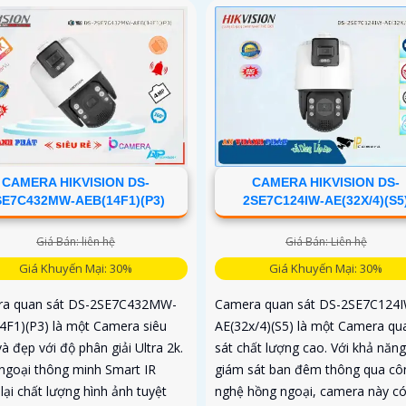
CAMERA HIKVISION DS-
CAMERA HIKVISION DS-
SE7C432MW-AEB(14F1)(P3)
2SE7C124IW-AE(32X/4)(S5
Giá Bán: liên hệ
Giá Bán: Liên hệ
Giá Khuyến Mại: 30%
Giá Khuyến Mại: 30%
a quan sát DS-2SE7C432MW-
Camera quan sát DS-2SE7C124I
4F1)(P3) là một Camera siêu
AE(32x/4)(S5) là một Camera qu
à đẹp với độ phân giải Ultra 2k.
sát chất lượng cao. Với khả năng
ngoại thông minh Smart IR
giám sát ban đêm thông qua cô
ại chất lượng hình ảnh tuyệt
nghệ hồng ngoại, camera này có