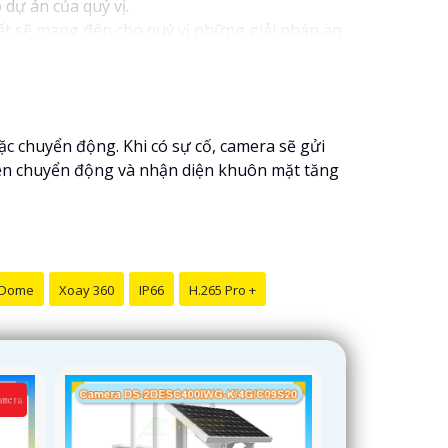
 dự án của quý vị.
kết sẽ mang đến cho quý vị những giải pháp an
h video. Với các tính năng và công nghệ tiên
oàn cho dự án của quý vị.
ôi luôn sẵn lòng hỗ trợ và tư vấn cho quý vị.
c chuyển động. Khi có sự cố, camera sẽ gửi
hiện chuyển động và nhận diện khuôn mặt tăng
 Dome
Xoay 360
IP66
H.265 Pro +