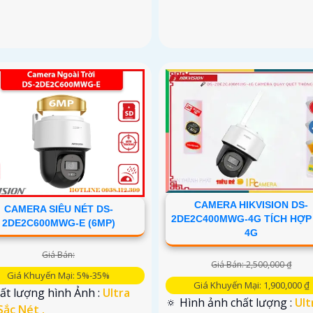
CAMERA HIKVISION DS-
CAMERA SIÊU NÉT DS-
2DE2C400MWG-4G TÍCH HỢP
2DE2C600MWG-E (6MP)
4G
Giá Bán:
Giá Bán: 2,500,000 ₫
Giá Khuyến Mại: 5%-35%
Giá Khuyến Mại: 1,900,000 ₫
ất lượng hình Ảnh :
Ultra
🔅 Hình ảnh chất lượng :
Ult
Sắc Nét .