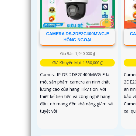
CAMERA DS-2DE2C400MWG-E
CA
HỒNG NGOẠI
Giá Bán: 1,940,000 ₫
Giá Khuyến Mại: 1,550,000 ₫
Camera IP DS-2DE2C400MWG-E là
Camer
một sản phẩm camera an ninh chất
2DE2C
lượng cao của hãng Hikvision. Với
an ni
thiết kế tiên tiến và công nghệ hàng
bảo v
đầu, nó mang đến khả năng giám sát
Camer
tuyệt vời
xa, q