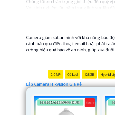
Chúng tôi xin trân trọng giới thiệu đến quý vị
Với kinh nghiệm lâu năm trong lĩnh vực lắp đặ
ninh hiệu quả, đáng tin cậy và tiết kiệm chi phí
Camera của Hikvision được biết đến là một tro
tiến, camera Hikvision không chỉ
chắc chắn
chấ
Nếu quý vị quan tâm đến việc lắp đặt camera H
Camera giám sát an ninh với khả năng báo độ
cảnh báo qua điện thoại, email hoặc phát ra 
cường hiệu quả bảo vệ an ninh, giúp xua đuổi 
2.0 MP
Có Led
128GB
Hybrid Li
Lắp Camera Hikvision Giá Rẻ