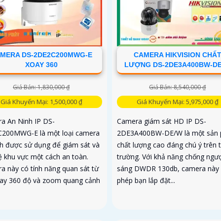
MERA DS-2DE2C200MWG-E
CAMERA HIKVISION CHẤ
XOAY 360
LƯỢNG DS-2DE3A400BW-D
Giá Bán: 1,830,000 ₫
Giá Bán: 8,540,000 ₫
Giá Khuyến Mại: 1,500,000 ₫
Giá Khuyến Mại: 5,975,000 ₫
a An Ninh IP DS-
Camera giám sát HD IP DS-
200MWG-E là một loại camera
2DE3A400BW-DE/W là một sản
nh được sử dụng để giám sát và
chất lượng cao đáng chú ý trên t
ệ khu vực một cách an toàn.
trường. Với khả năng chống ngư
a này có tính năng quan sát từ
sáng DWDR 130db, camera này
uay 360 độ và zoom quang cảnh
phép bạn lắp đặt...