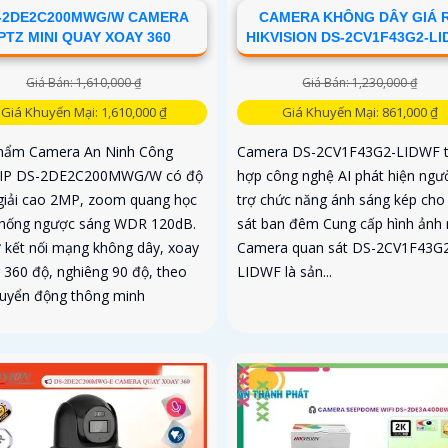
-2DE2C200MWG/W CAMERA
CAMERA KHÔNG DÂY GIÁ 
PTZ MINI QUAY XOAY 360
HIKVISION DS-2CV1F43G2-L
Giá Bán: 1,610,000 ₫
Giá Bán: 1,230,000 ₫
Giá Khuyến Mại: 1,610,000 ₫
Giá Khuyến Mại: 861,000 ₫
hẩm Camera An Ninh Công
Camera DS-2CV1F43G2-LIDWF t
 IP DS-2DE2C200MWG/W có độ
hợp công nghệ AI phát hiện ngư
giải cao 2MP, zoom quang học
trợ chức năng ánh sáng kép cho
chống ngược sáng WDR 120dB.
sát ban đêm Cung cấp hình ảnh
ợ kết nối mạng không dây, xoay
Camera quan sát DS-2CV1F43G
 360 độ, nghiêng 90 độ, theo
LIDWF là sản...
huyển động thông minh