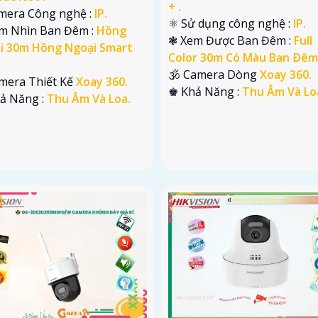
+ .
amera Công nghệ :
IP.
⚛️ Sử dụng công nghệ :
IP.
m Nhìn Ban Đêm :
Hồng
❃ Xem Được Ban Đêm :
Full
i 30m Hồng Ngoại Smart
Color 30m Có Màu Ban Ðêm
🕉️ Camera Dòng
Xoay 360.
amera Thiết Kế
Xoay 360.
️♚ Khả Năng :
Thu Âm Và Lo
hả Năng :
Thu Âm Và Loa.