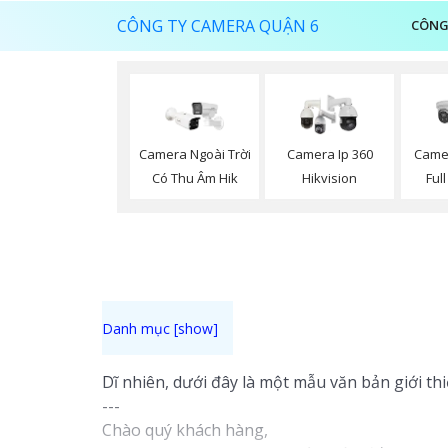
CÔNG TY CAMERA QUẬN 6
CÔNG
Camera Ngoài Trời
Camera Ip 360
Came
Có Thu Âm Hik
Hikvision
Ful
Dĩ nhiên, dưới đây là một mẫu văn bản giới th
---
Chào quý khách hàng,