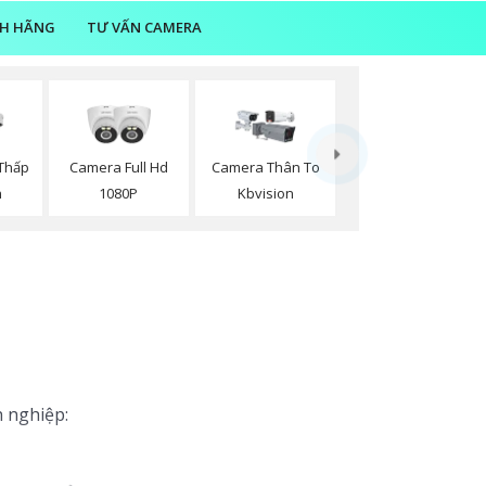
NH HÃNG
TƯ VẤN CAMERA
Thấp
Camera Full Hd
Camera Thân To
n
1080P
Kbvision
n nghiệp: