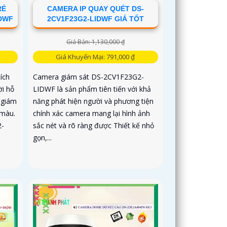
RẺ
CAMERA IP QUAY QUÉT DS-
IDWF
2CV1F23G2-LIDWF GIÁ TỐT
Giá Bán: 1,130,000 ₫
Giá Khuyến Mại: 791,000 ₫
ích
Camera giám sát DS-2CV1F23G2-
ời hỗ
LIDWF là sản phẩm tiên tiến với khả
 giám
năng phát hiện người và phương tiện
 màu.
chính xác camera mang lại hình ảnh
2-
sắc nét và rõ ràng được Thiết kế nhỏ
gọn,...