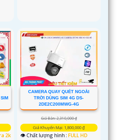
CAMERA QUAY QUÉT NGOÀI
 SIM
TRỜI DÙNG SIM 4G DS-
2DE2C200MWG-4G
Giá Bán: 2,310,000 ₫
Giá Khuyến Mại: 1,800,000 ₫
ra 2k
👁 Chất lượng hình :
FULL HD