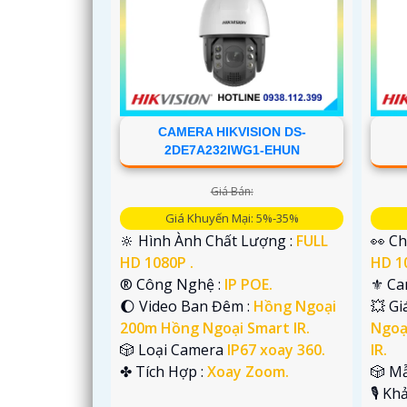
CAMERA HIKVISION DS-
2DE7A232IWG1-EHUN
Giá Bán:
Giá Khuyến Mại: 5%-35%
🔆 Hình Ành Chất Lượng :
FULL
👀 Ch
HD 1080P .
HD 1
®️ Công Nghệ :
IP POE.
⚜️ C
🌔 Video Ban Đêm :
Hồng Ngoại
💥 G
'
200m Hồng Ngoại Smart IR.
Ngoạ
🎲 Loại Camera
IP67 xoay 360.
IR.
️✤ Tích Hợp :
Xoay Zoom.
🎲 M
️🎙 K