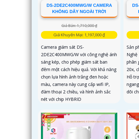
DS-2DE2C400MWG/W CAMERA
DS
KHÔNG DÂY NGOÀI TRỜI
Giá Bán: 1,710,000 ₫
Giá Khuyến Mại: 1,197,000 ₫
Camera giám sát DS-
Sản p
2DE2C400MWG/W với công nghệ ánh
Nghệ
sáng kép, cho phép giám sát ban
phân 
đêm một cách hiệu quả. Với khả năng
20x, 
chọn lựa hình ảnh trắng đen hoặc
Hỗ tr
màu, camera này cung cấp wifi IP,
ngang
đàm thoại 2 chiều, và hình ảnh sắc
dõi c
nét với chip HYBRID