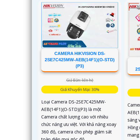
CAMERA HIKVISION DS-
2SE7C425MW-AEB(14F1)(O-STD)
(P3)
2
Giá Bán: liên hệ
Giá Khuyến Mại: 30%
Loại Camera DS-2SE7C425MW-
Camer
AEB(14F1)(O-STD)(P3) là một
AEB(1
Camera chất lượng cao với nhiều
sáng v
chức năng ưu việt. Với khả năng xoay
Hồng 
360 độ, camera cho phép giám sát
mang l
toàn diện mọi góc độ