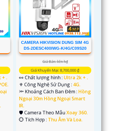
CAMERA HIKVISION DUNG SIM 4G
DS-2DESC400IWG-K/4G/C09S20
Giá Bán: liên h₫
Giá Khuyến Mại: 8,700,000 ₫
 + .
👀 Chất lượng hình :
Ultra 2k + .
POE.
⚜️ Công Nghệ Sử Dụng :
4G.
oại
🔦 Khoảng Cách Ban Đêm :
Hồng
Ngoại 30m Hồng Ngoại Smart
.
IR.
🛡 Camera Theo Mẫu
Xoay 360.
️💮 Tích Hợp :
Thu Âm Và Loa.