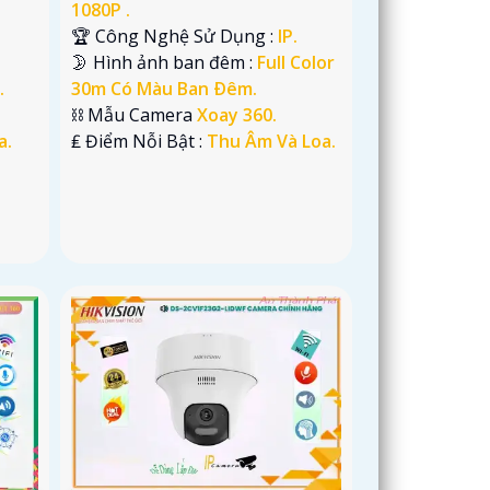
1080P .
🏆 Công Nghệ Sử Dụng :
IP.
🌛 Hình ảnh ban đêm :
Full Color
.
30m Có Màu Ban Ðêm.
⛓ Mẫu Camera
Xoay 360.
a.
️₤ Điểm Nỗi Bật :
Thu Âm Và Loa.