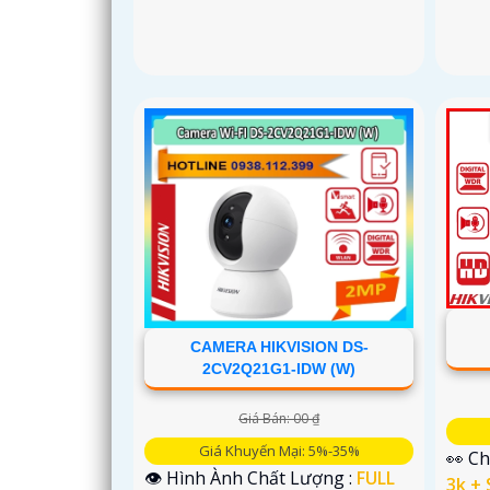
CAMERA HIKVISION DS-
2CV2Q21G1-IDW (W)
Giá Bán: 00 ₫
Giá Khuyến Mại: 5%-35%
👀 Ch
👁 Hình Ành Chất Lượng :
FULL
3k + 