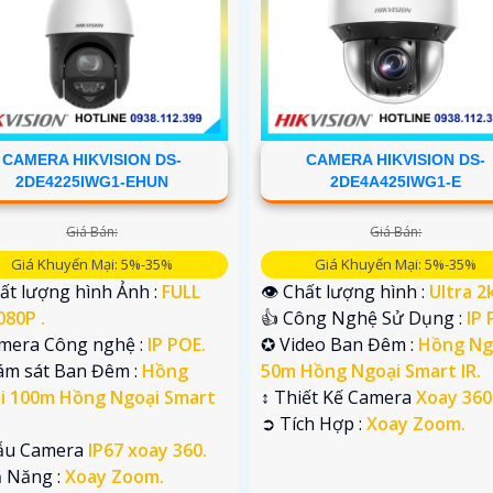
CAMERA HIKVISION DS-
CAMERA HIKVISION DS-
2DE4225IWG1-EHUN
2DE4A425IWG1-E
Giá Bán:
Giá Bán:
Giá Khuyến Mại: 5%-35%
Giá Khuyến Mại: 5%-35%
ất lượng hình Ảnh :
FULL
👁 Chất lượng hình :
Ultra 2k
080P .
👍 Công Nghệ Sử Dụng :
IP 
amera Công nghệ :
IP POE.
✪ Video Ban Đêm :
Hồng Ng
iám sát Ban Đêm :
Hồng
50m Hồng Ngoại Smart IR.
i 100m Hồng Ngoại Smart
↕️ Thiết Kế Camera
Xoay 360
️➲ Tích Hợp :
Xoay Zoom.
ẫu Camera
IP67 xoay 360.
hả Năng :
Xoay Zoom.