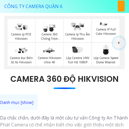
CÔNG TY CAMERA QUẬN 6
Camera IP Full
Color Hikvision
Camera Ip POE
Camera 360
Camera Ip Thu Âm
Hikvision
Chống Trộm
Hikvision
Hikvision
Lắp Camera UNV
Lắp Camera Speed
Camera Đọc Biển
Camera Hikvision
Full Hd 1080P
Dome Wisenet
Số Xe Hikvision
Ultra 4K
CAMERA 360 ĐỘ HIKVISION
Dạ chắc chắn, dưới đây là một câu tư vấn Công ty An Thành
Phát Camera có thể nhận biết cho việc giới thiệu một dịch