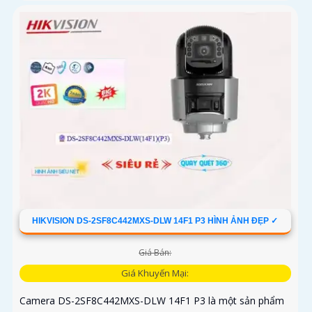
HIKVISION DS-2SF8C442MXS-DLW 14F1 P3 HÌNH ẢNH ĐẸP ✓
Giá Bán:
Giá Khuyến Mại:
Camera DS-2SF8C442MXS-DLW 14F1 P3 là một sản phẩm