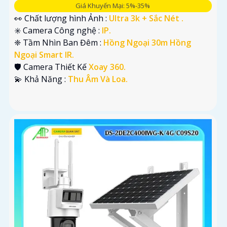
Giá Khuyến Mại: 5%-35%
👀 Chất lượng hình Ảnh :
Ultra 3k + Sắc Nét .
✳️ Camera Công nghệ :
IP.
❈ Tầm Nhìn Ban Đêm :
Hồng Ngoại 30m Hồng
Ngoại Smart IR.
🛡 Camera Thiết Kế
Xoay 360.
️💫 Khả Năng :
Thu Âm Và Loa.