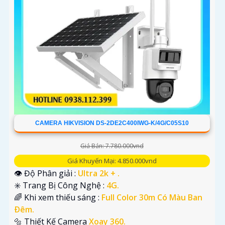
CAMERA HIKVISION DS-2DE2C400IWG-K/4G/C05S10
Giá Bán: 7.780.000vnd
Giá Khuyến Mại: 4.850.000vnd
👁 Độ Phân giải :
Ultra 2k + .
✳️ Trang Bị Công Nghệ :
4G.
🌈 Khi xem thiếu sáng :
Full Color 30m Có Màu Ban
Ðêm.
🔩 Thiết Kế Camera
Xoay 360.