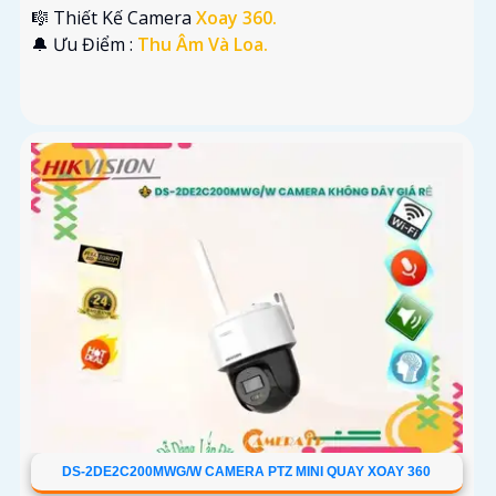
🎼️ Thiết Kế Camera
Xoay 360.
️🔔 Ưu Điểm :
Thu Âm Và Loa.
DS-2DE2C200MWG/W CAMERA PTZ MINI QUAY XOAY 360