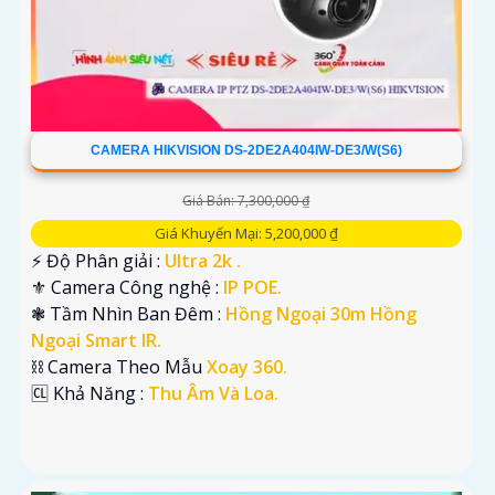
CAMERA HIKVISION DS-2DE2A404IW-DE3/W(S6)
Giá Bán: 7,300,000 ₫
Giá Khuyến Mại: 5,200,000 ₫
️⚡ Độ Phân giải :
Ultra 2k .
⚜️ Camera Công nghệ :
IP POE.
❃ Tầm Nhìn Ban Đêm :
Hồng Ngoại 30m Hồng
Ngoại Smart IR.
⛓ Camera Theo Mẫu
Xoay 360.
️🆑 Khả Năng :
Thu Âm Và Loa.