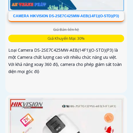
CAMERA HIKVISION DS-2SE7C425MW-AEB(14F1)(O-STD)(P3)
Giá Bán: liên hệ
Giá Khuyến Mại: 30%
Loại Camera DS-2SE7C425MW-AEB(14F1)(O-STD)(P3) là
một Camera chất lượng cao với nhiều chức năng ưu việt.
Với khả năng xoay 360 độ, camera cho phép giám sát toàn
diện mọi góc độ