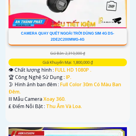
CAMERA QUAY QUÉT NGOÀI TRỜI DÙNG SIM 4G DS-
2DE2C200MWG-4G
Giá Bán: 2,310,000 ₫
Giá Khuyến Mại: 1,800,000 ₫
👁 Chất lượng hình :
FULL HD 1080P .
🏆 Công Nghệ Sử Dụng :
IP.
🌛 Hình ảnh ban đêm :
Full Color 30m Có Màu Ban
Ðêm.
⛓ Mẫu Camera
Xoay 360.
️₤ Điểm Nỗi Bật :
Thu Âm Và Loa.