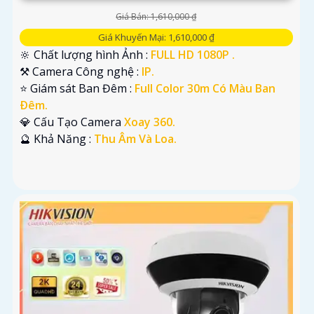
Giá Bán: 1,610,000 ₫
Giá Khuyến Mại: 1,610,000 ₫
🔆 Chất lượng hình Ảnh :
FULL HD 1080P .
⚒ Camera Công nghệ :
IP.
⭐ Giám sát Ban Đêm :
Full Color 30m Có Màu Ban
Ðêm.
💎 Cấu Tạo Camera
Xoay 360.
️🔮 Khả Năng :
Thu Âm Và Loa.