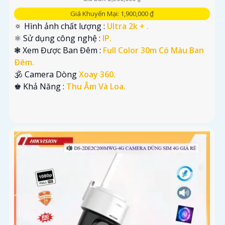
Giá Khuyến Mại: 1,900,000 ₫
🔅 Hình ảnh chất lượng :
Ultra 2k + .
⚛️ Sử dụng công nghệ :
IP.
❃ Xem Được Ban Đêm :
Full Color 30m Có Màu Ban
Ðêm.
🕉️ Camera Dòng
Xoay 360.
️♚ Khả Năng :
Thu Âm Và Loa.