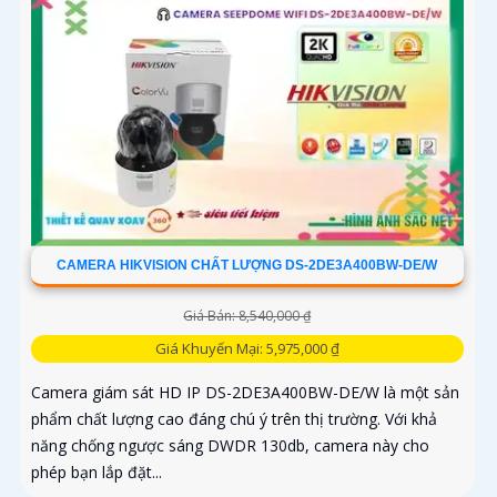
CAMERA HIKVISION CHẤT LƯỢNG DS-2DE3A400BW-DE/W
Giá Bán: 8,540,000 ₫
Giá Khuyến Mại: 5,975,000 ₫
Camera giám sát HD IP DS-2DE3A400BW-DE/W là một sản
phẩm chất lượng cao đáng chú ý trên thị trường. Với khả
năng chống ngược sáng DWDR 130db, camera này cho
phép bạn lắp đặt...