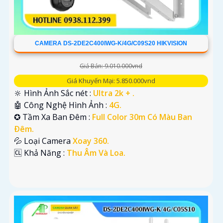
CAMERA DS-2DE2C400IWG-K/4G/C09S20 HIKVISION
Giá Bán: 9.010.000vnd
Giá Khuyến Mại: 5.850.000vnd
🔆 Hình Ảnh Sắc nét :
Ultra 2k + .
🤖️ Công Nghệ Hình Ảnh :
4G.
✪ Tầm Xa Ban Đêm :
Full Color 30m Có Màu Ban
Ðêm.
💦 Loại Camera
Xoay 360.
️🆑 Khả Năng :
Thu Âm Và Loa.