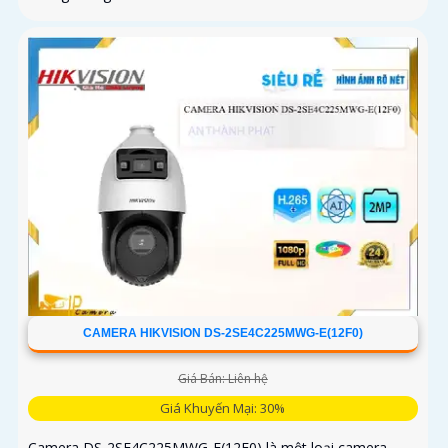
CAMERA HIKVISION DS-2SE4C225MWG-E(12F0)
Giá Bán: Liên hệ
Giá Khuyến Mại: 30%
Camera DS-2SE4C225MWG-E(12F0) là một loại camera