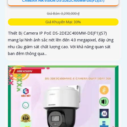
CAMERA HIKVISION DS-2DE2C400MW-DE(F1)(S7)
Giá Bán: 3,290,000 ₫
Giá Khuyến Mại: 30%
Thiết Bị Camera IP PoE DS-2DE2C400MW-DE(F1)(S7)
mang lại hình ảnh sắc nét lên đến 4.0 megapixel, đáp ứng
nhu cầu giám sát chất lượng cao. Với khả năng quan sát
ban đêm thông qua...