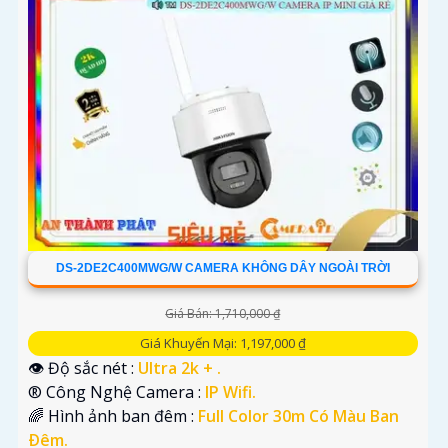
DS-2DE2C400MWG/W CAMERA KHÔNG DÂY NGOÀI TRỜI
Giá Bán: 1,710,000 ₫
Giá Khuyến Mại: 1,197,000 ₫
👁 Độ sắc nét :
Ultra 2k + .
®️ Công Nghệ Camera :
IP Wifi.
🌈 Hình ảnh ban đêm :
Full Color 30m Có Màu Ban
Ðêm.