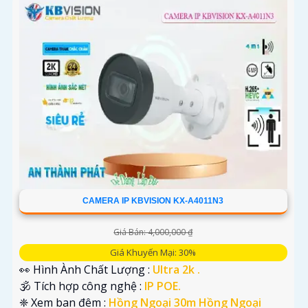
CAMERA IP KBVISION KX-A4011N3
Giá Bán: 4,000,000 ₫
Giá Khuyến Mại: 30%
👀 Hình Ành Chất Lượng :
Ultra 2k .
🕉️ Tích hợp công nghệ :
IP POE.
❈ Xem ban đêm :
Hồng Ngoại 30m Hồng Ngoại