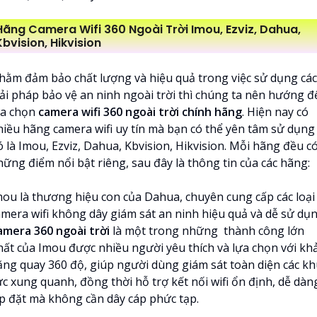
Hãng Camera Wifi 360 Ngoài Trời Imou, Ezviz, Dahua,
Kbvision, Hikvision
hằm đảm bảo chất lượng và hiệu quả trong việc sử dụng các
iải pháp bảo vệ an ninh ngoài trời thì chúng ta nên hướng đ
ựa chọn
camera wifi 360 ngoài trời chính hãng
. Hiện nay có
hiều hãng camera wifi uy tín mà bạn có thể yên tâm sử dụng
 là Imou, Ezviz, Dahua, Kbvision, Hikvision. Mỗi hãng đều c
hững điểm nổi bật riêng, sau đây là thông tin của các hãng:
mou là thương hiệu con của Dahua, chuyên cung cấp các loại
amera wifi không dây giám sát an ninh hiệu quả và dễ sử dụn
amera 360 ngoài trời
là một trong những thành công lớn
hất của Imou được nhiều người yêu thích và lựa chọn với kh
ăng quay 360 độ, giúp người dùng giám sát toàn diện các k
ực xung quanh, đồng thời hỗ trợ kết nối wifi ổn định, dễ dàn
ắp đặt mà không cần dây cáp phức tạp.