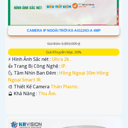
CAMERA IP NGOÀI TRỜI KX-A4111N3-A 4MP
Giá Bán: 3,850,000 ₫
Giá Khuyến Mại: 30%
️⚡ Hình Ảnh Sắc nét :
Ultra 2k .
👍 Trang Bị Công Nghệ :
IP.
🌜 Tầm Nhìn Ban Đêm :
Hồng Ngoại 30m Hồng
Ngoại Smart IR.
🎨 Thiết Kế Camera
Thân Plastic.
️🔮 Khả Năng :
Thu Âm.