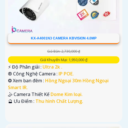
KX-A4001N3 CAMERA KBVISION 4.0MP
Giá Bán: 2,730,000 ₫
Giá Khuyến Mại: 1,950,000 ₫
️⚡ Độ Phân giải :
Ultra 2k .
®️ Công Nghệ Camera :
IP POE.
❂ Xem ban đêm :
Hồng Ngoại 30m Hồng Ngoại
Smart IR.
🤹 Camera Thiết Kế
Dome Kim loại.
️🔮 Ưu Điểm :
Thu hình Chất Lượng.