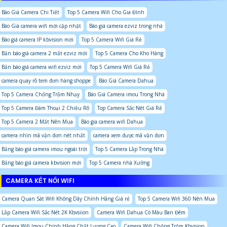
Báo Giá Camera Chi Tiết
Top 5 Camera Wifi Cho Gia Đình
Báo Giá camera wifi mới cập nhật
Báo giá camera ezviz trong nhà
Báo giá camera IP kbvision mới
Top 5 Camera Wifi Giá Rẻ
Bản báo giá camera 2 mắt ezviz mới
Top 5 Camera Cho Kho Hàng
Bản báo giá camera wifi ezviz mới
Top 5 Camera Wifi Giá Rẻ
camera quay rõ tem đơn hàng shoppe
Báo Giá Camera Dahua
Top 5 Camera Chống Trộm Nhạy
Báo Giá Camera imou Trong Nhà
Top 5 Camera Đàm Thoại 2 Chiều Rõ
Top Camera Sắc Nét Giá Rẻ
Top 5 Camera 2 Mắt Nên Mua
Báo gia camera wifi Dahua
camera nhìn mã vận đơn nét nhất
camera xem được mã vận đơn
Bảng báo giá camera imou ngoài trời
Top 5 Camera Lắp Trong Nhà
Bảng báo giá camera kbvision mới
Top 5 Camera nhà Xưởng
CAMERA KẾT NỐI WIFI
Camera Quan Sát Wifi Không Dây Chính Hãng Giá rẻ
Top 5 Camera Wifi 360 Nên Mua
Lắp Camera Wifi Sắc Nét 2K Kbvsiion
Camera Wifi Dahua Có Màu Ban Đêm
Camera Wifi Imou Chính Hãng Chất Lượng Cao
Camera Wifi Chống Trộm Kbvision