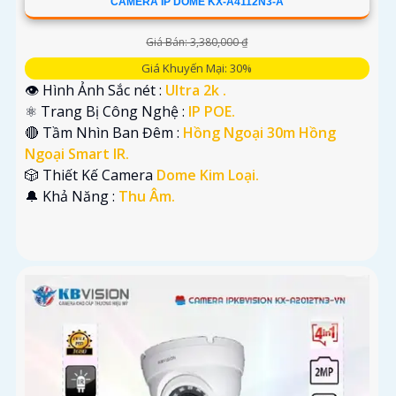
CAMERA IP DOME KX-A4112N3-A
Giá Bán: 3,380,000 ₫
Giá Khuyến Mại: 30%
👁 Hình Ảnh Sắc nét :
Ultra 2k .
⚛️ Trang Bị Công Nghệ :
IP POE.
🔴 Tầm Nhìn Ban Đêm :
Hồng Ngoại 30m Hồng
Ngoại Smart IR.
🎲 Thiết Kế Camera
Dome Kim Loại.
️🔔 Khả Năng :
Thu Âm.