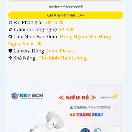
Giá Bán: 4,500,000 ₫
Giá Khuyến Mại: 30%
🔆 Độ Phân giải :
Ultra 2k .
🌠 Camera Công nghệ :
IP POE.
✪ Tầm Nhìn Ban Đêm :
Hồng Ngoại 30m Hồng
Ngoại Smart IR.
🛡 Camera Dòng
Dome Plastic.
️✤ Khả Năng :
Thu hình Chất Lượng.