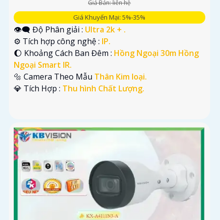
Giá Bán: liên hệ
Giá Khuyến Mại: 5%-35%
👁️‍🗨 Độ Phân giải :
Ultra 2k + .
⚙ Tích hợp công nghệ :
IP.
🌔 Khoảng Cách Ban Đêm :
Hồng Ngoại 30m Hồng
Ngoại Smart IR.
🔩 Camera Theo Mẫu
Thân Kim loại.
️💎 Tích Hợp :
Thu hình Chất Lượng.