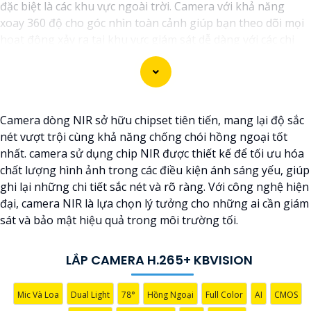
đặc biệt là các khu vực ngoài trời. Camera với khả năng
xoay 360 độ cho góc nhìn toàn cảnh giúp bạn theo dõi mọi
hoạt động xảy ra tại khu vực giám sát dễ dàng với các chi
tiết trong khung hình sẽ được thể hiện rõ ràng.
Camera được thiết kế chắc chắn, chống nước và chống bụi
giúp camera hoạt động ổn định trong mọi điều kiện thời
Camera dòng NIR sở hữu chipset tiên tiến, mang lại độ sắc
tiết. ️Với camera wifi 360 ngoài trời, bạn có thể yên tâm mà
nét vượt trội cùng khả năng chống chói hồng ngoại tốt
không cần lo lắng về việc bị xâm nhập hoặc mất trội tài sản.
nhất. camera sử dụng chip NIR được thiết kế để tối ưu hóa
chất lượng hình ảnh trong các điều kiện ánh sáng yếu, giúp
ghi lại những chi tiết sắc nét và rõ ràng. Với công nghệ hiện
đại, camera NIR là lựa chọn lý tưởng cho những ai cần giám
sát và bảo mật hiệu quả trong môi trường tối.
LẮP CAMERA H.265+ KBVISION
Mic Và Loa
Dual Light
78°
Hồng Ngoại
Full Color
AI
CMOS