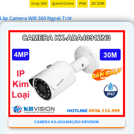
'
Xoay 360
Speed Dome
IP66
3D DNR
Lắp Camera Wifi 360 Ngoài Trời
CAMERA KX-ADA4091ZN3 KBVISION