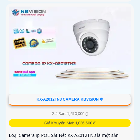
KX-A2012TN3 CAMERA KBVISION ✲
Giá Bán: 1,670,000 ₫
Giá Khuyến Mại: 1,085,500 ₫
Loại Camera Ip POE Sắt Nét KX-A2012TN3 là một sản