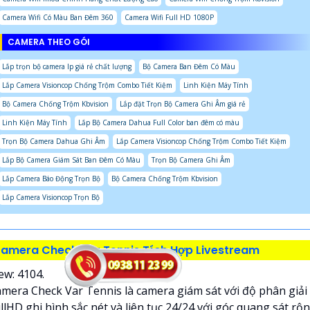
Camera Wifi Có Màu Ban Đêm 360
Camera Wifi Full HD 1080P
CAMERA THEO GÓI
Lắp trọn bộ camera Ip giá rẻ chất lượng
Bộ Camera Ban Đêm Có Màu
Lắp Camera Visioncop Chống Trộm Combo Tiết Kiệm
Linh Kiện Máy Tính
Bộ Camera Chống Trộm Kbvision
Lắp đặt Trọn Bộ Camera Ghi Âm giá rẻ
Linh Kiện Máy Tính
Lắp Bộ Camera Dahua Full Color ban đêm có màu
Trọn Bộ Camera Dahua Ghi Âm
Lắp Camera Visioncop Chống Trộm Combo Tiết Kiệm
Lắp Bộ Camera Giám Sát Ban Đêm Có Màu
Trọn Bộ Camera Ghi Âm
Lắp Camera Báo Động Trọn Bộ
Bộ Camera Chống Trộm Kbvision
Lắp Camera Visioncop Trọn Bộ
amera Check Var Tennis Tích Hợp Livestream
ew: 4104.
mera Check Var Tennis là camera giám sát với độ phân giải
llHD ghi hình sắc nét và liên tục 24/24 với góc quang sát rộ