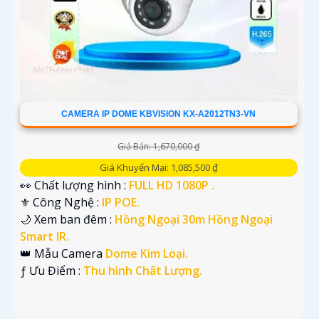
CAMERA IP DOME KBVISION KX-A2012TN3-VN
Giá Bán: 1,670,000 ₫
Giá Khuyến Mại: 1,085,500 ₫
👀 Chất lượng hình :
FULL HD 1080P .
⚜️ Công Nghệ :
IP POE.
🌙 Xem ban đêm :
Hồng Ngoại 30m Hồng Ngoại
Smart IR.
👑 Mẫu Camera
Dome Kim Loại.
️ƒ Ưu Điểm :
Thu hình Chất Lượng.