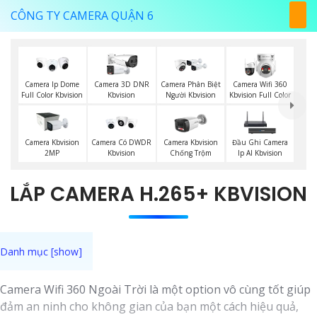
CÔNG TY CAMERA QUẬN 6
Camera Ip Dome
Camera 3D DNR
Camera Phân Biệt
Camera Wifi 360
Full Color Kbvision
Kbvision
Người Kbvision
Kbvision Full Color
Camera Kbvision
Camera Có DWDR
Camera Kbvision
Đầu Ghi Camera
2MP
Kbvision
Chống Trộm
Ip AI Kbvision
LẮP CAMERA H.265+ KBVISION
Camera Wifi 360 Ngoài Trời là một option vô cùng tốt giúp
đảm an ninh cho không gian của bạn một cách hiệu quả,