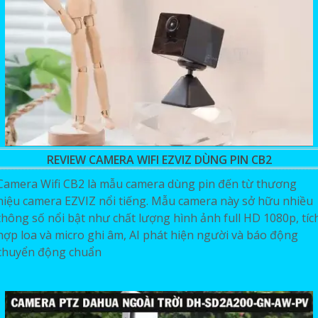
REVIEW CAMERA WIFI EZVIZ DÙNG PIN CB2
Camera Wifi CB2 là mẫu camera dùng pin đến từ thương
hiệu camera EZVIZ nổi tiếng. Mẫu camera này sở hữu nhiều
thông số nổi bật như chất lượng hình ảnh full HD 1080p, tíc
hợp loa và micro ghi âm, AI phát hiện người và báo động
chuyển động chuẩn