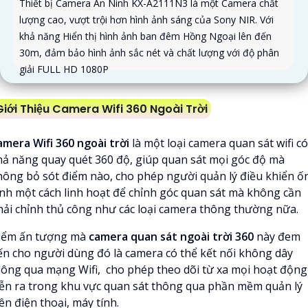
Thiết bị Camera An Ninh KX-A2111N3 là một Camera chất
lượng cao, vượt trội hơn hình ảnh sáng của Sony NIR. Với
khả năng Hiển thị hình ảnh ban đêm Hồng Ngoại lên đến
30m, đảm bảo hình ảnh sắc nét và chất lượng với độ phân
giải FULL HD 1080P
Giới Thiệu Camera Wifi 360 Ngoài Trời
amera Wifi 360 ngoài trời
là một loại camera quan sát wifi có
hả năng quay quét 360 độ, giúp quan sát mọi góc độ mà
hông bỏ sót điểm nào, cho phép người quản lý điều khiển ố
ính một cách linh hoạt để chỉnh góc quan sát mà không cần
hải chỉnh thủ công như các loại camera thông thường nữa.
iểm ấn tượng mà
camera quan sát ngoài trời 360
này đem
ến cho người dùng đó là camera có thể kết nối không dây
hông qua mạng Wifi, cho phép theo dõi từ xa mọi hoạt động
iễn ra trong khu vực quan sát thông qua phần mềm quản lý
ên điện thoại, máy tính.