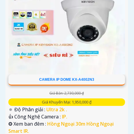
CAMERA IP DOME KX-A4002N3
Giá Bán: 2,730,000 ₫
Giá Khuyến Mại: 1,950,000 ₫
🔅 Độ Phân giải :
Ultra 2k .
👍 Công Nghệ Camera :
IP.
❂ Xem ban đêm :
Hồng Ngoại 30m Hồng Ngoại
Smart IR.