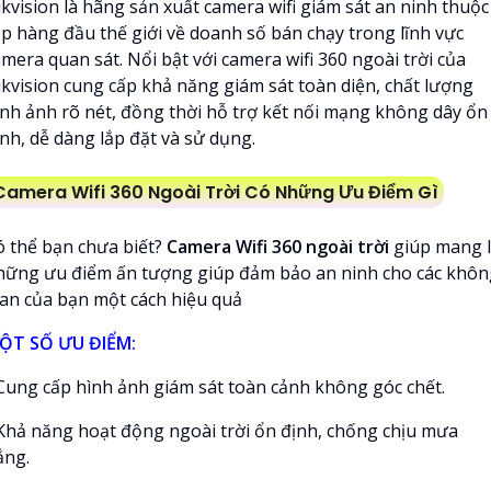
ikvision là hãng sản xuất camera wifi giám sát an ninh thuộc
op hàng đầu thế giới về doanh số bán chạy trong lĩnh vực
mera quan sát. Nổi bật với camera wifi 360 ngoài trời của
ikvision cung cấp khả năng giám sát toàn diện, chất lượng
ình ảnh rõ nét, đồng thời hỗ trợ kết nối mạng không dây ổn
ịnh, dễ dàng lắp đặt và sử dụng.
Camera Wifi 360 Ngoài Trời Có Những Ưu Điểm Gì
ó thể bạn chưa biết?
Camera Wifi 360 ngoài trời
giúp mang l
hững ưu điểm ấn tượng giúp đảm bảo an ninh cho các khôn
ian của bạn một cách hiệu quả
ỘT SỐ ƯU ĐIỂM:
 Cung cấp hình ảnh giám sát toàn cảnh không góc chết.
 Khả năng hoạt động ngoài trời ổn định, chống chịu mưa
ắng.