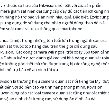
zviz thuộc sở hữu của Hikvision, nổi bật với các sản phẩm
amera giám sát hiện đại cung cấp đầy đủ các tiện ích cũng n
nh năng hỗ trợ bảo vệ an ninh hiệu quả. Đặc biệt, Ezviz cung
ấp ứng dụng dễ sử dụng cho phép người dùng theo dõi và
iểm soát camera từ xa thông qua smartphone.
ahua là một trong những tên tuổi lớn trong ngành camera
uan sát thuộc top hàng đầu trên thế giới chỉ đứng sau
ikvision. Các dòng camera wifi ngoài trời xoay 360 toàn cản
ủa Dahua luôn được đánh giá cao với khả năng quan sát toà
iện không góc chết mà còn được trang bị các công nghệ thô
inh hỗ trợ bảo vệ an ninh tối ưu.
bvision là thương hiệu camera quan sát nổi tiếng tại Mỹ, đư
iết đến với độ bền cao và tính năng thông minh. Kbvision
huyên cung cấp các loại camera quan sát cũng như các thiết 
ảo vệ an ninh chất lượng cao, sử dụng ổn định lâu dài.