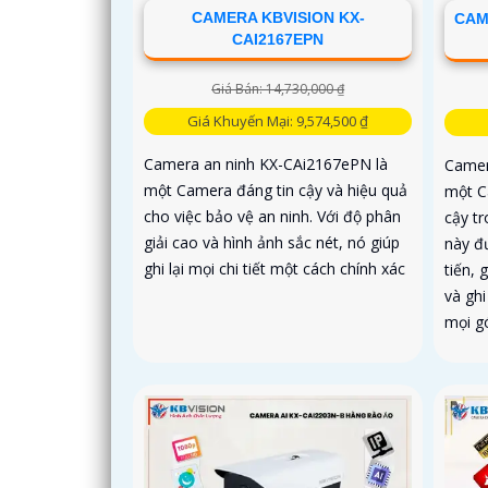
CAMERA KBVISION KX-
CAM
CAI2167EPN
Giá Bán: 14,730,000 ₫
Giá Khuyến Mại: 9,574,500 ₫
Camera an ninh KX-CAi2167ePN là
Camer
một Camera đáng tin cậy và hiệu quả
một C
cho việc bảo vệ an ninh. Với độ phân
cậy tr
giải cao và hình ảnh sắc nét, nó giúp
này đư
ghi lại mọi chi tiết một cách chính xác
tiến, 
và ghi
mọi g