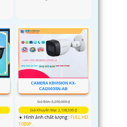
CAMERA KBVISION KX-
CAI2003SN-AB
Giá Bán: 3,290,000 ₫
Giá Khuyến Mại: 2,138,500 ₫
 .
☀️ Hình ảnh chất lượng :
FULL HD
1080P .