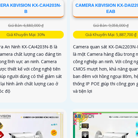
ERA KBVISION KX-CAI4203N-
CAMERA KBVISION KX-DAI22
B
EAB
Giá Bán: 6,880,000 ₫
Giá Bán: 9,058,000 ₫
Giá Khuyến Mại: 30%
Giá Khuyến Mại: 5,887,700 ₫
a An Ninh KX-CAi4203N-B là
Camera quan sát KX-DAi2203N
amera chất lượng cao đáng tin
là một Camera hàng đầu trong 
ong lĩnh vực an ninh. Camera
công nghiệp an ninh. Với công n
ợc thiết kế với công nghệ tiên
CMOS mượt hơn, khả năng quan
giúp người dùng có thể giám sát
ban đêm với hồng ngoại 80m, h
 lại hình ảnh chất lượng cao ở
thống IP POE giúp thi công gọn 
óc độ
và tiện lợi