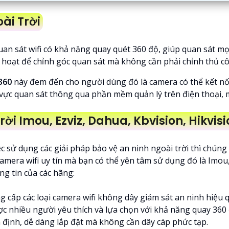
ài Trời
uan sát wifi có khả năng quay quét 360 độ, giúp quan sát 
h hoạt để chỉnh góc quan sát mà không cần phải chỉnh thủ 
360
này đem đến cho người dùng đó là camera có thể kết n
 vực quan sát thông qua phần mềm quản lý trên điện thoại, m
i Imou, Ezviz, Dahua, Kbvision, Hikvisi
 sử dụng các giải pháp bảo vệ an ninh ngoài trời thì chún
camera wifi uy tín mà bạn có thể yên tâm sử dụng đó là Imou,
ng tin của các hãng:
 cấp các loại camera wifi không dây giám sát an ninh hiệu 
 nhiều người yêu thích và lựa chọn với khả năng quay 360 
n định, dễ dàng lắp đặt mà không cần dây cáp phức tạp.