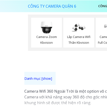
CÔNG TY CAMERA QUẬN 6
CÔNG
Camera Zoom
Lắp Camera Wifi
Came
Kbvision
Thân Kbvision
Full C
Camera Wifi 360 Ngoài Trời là một option vô c
Camera với khả năng xoay 360 độ cho góc nhìn 
khung hình sẽ được thể hiện rõ ràng.