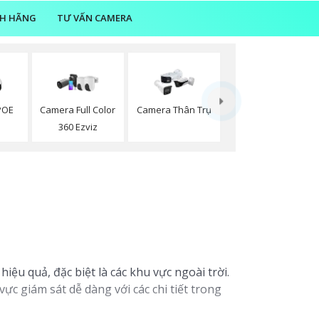
NH HÃNG
TƯ VẤN CAMERA
POE
Camera Full Color
Camera Thân Trụ
n
360 Ezviz
ệu quả, đặc biệt là các khu vực ngoài trời.
c giám sát dễ dàng với các chi tiết trong