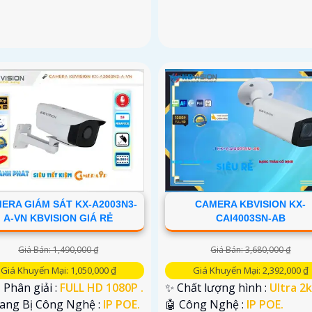
ERA GIÁM SÁT KX-A2003N3-
CAMERA KBVISION KX-
A-VN KBVISION GIÁ RẺ
CAI4003SN-AB
Giá Bán: 1,490,000 ₫
Giá Bán: 3,680,000 ₫
Giá Khuyến Mại: 1,050,000 ₫
Giá Khuyến Mại: 2,392,000 ₫
 Phân giải :
FULL HD 1080P .
✨ Chất lượng hình :
Ultra 2k
rang Bị Công Nghệ :
IP POE.
🤖️ Công Nghệ :
IP POE.