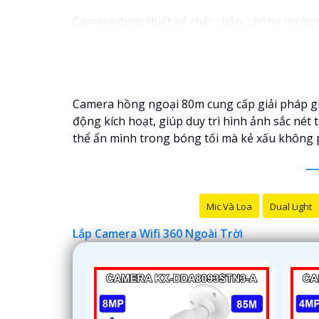
Camera được thiết kế chắc chắn, chống nước và
bạn có thể yên tâm mà không cần lo lắng về vi
Camera hồng ngoại 80m cung cấp giải pháp giá
động kích hoạt, giúp duy trì hình ảnh sắc nét
thể ẩn mình trong bóng tối mà kẻ xấu không p
Mic Và Loa
Dual Light
Lắp Camera Wifi 360 Ngoài Trời