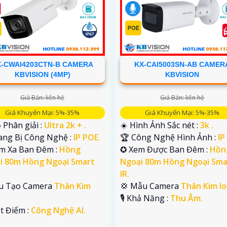
X-CWAI4203CTN-B CAMERA
KX-CAI5003SN-AB CAMER
KBVISION (4MP)
KBVISION
Giá Bán: liên hệ
Giá Bán: liên hệ
Giá Khuyến Mại: 5%-35%
Giá Khuyến Mại: 5%-35%
 Phân giải :
Ultra 2k + .
☀️ Hình Ảnh Sắc nét :
3k .
rang Bị Công Nghệ :
IP POE.
🏆 Công Nghệ Hình Ảnh :
IP
m Xa Ban Đêm :
Hồng
✪ Xem Được Ban Đêm :
Hồn
i 80m Hồng Ngoại Smart
Ngoại 80m Hồng Ngoại Sma
IR.
u Tạo Camera
Thân Kim
💢 Mẫu Camera
Thân Kim lo
️🎙 Khả Năng :
Thu Âm.
ặt Điểm :
Công Nghệ AI.