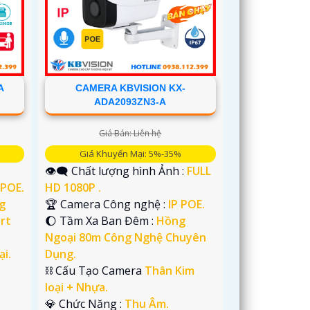
A
CAMERA KBVISION KX-
ADA2093ZN3-A
Giá Bán: Liên hệ
Giá Khuyến Mại: 5%-35%
👁️‍🗨 Chất lượng hình Ảnh :
FULL
 POE.
HD 1080P .
g
🏆 Camera Công nghệ :
IP POE.
rt
🌔 Tầm Xa Ban Đêm :
Hồng
Ngoại 80m Công Nghệ Chuyên
ại.
Dụng.
⛓ Cấu Tạo Camera
Thân Kim
loại + Nhựa.
️💎 Chức Năng :
Thu Âm.