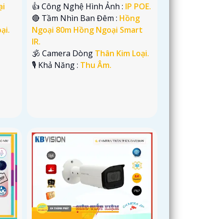
ại
👍 Công Nghệ Hình Ảnh :
IP POE.
🔴 Tầm Nhìn Ban Đêm :
Hồng
ại.
Ngoại 80m Hồng Ngoại Smart
IR.
🕉️ Camera Dòng
Thân Kim Loại.
️🎙 Khả Năng :
Thu Âm.