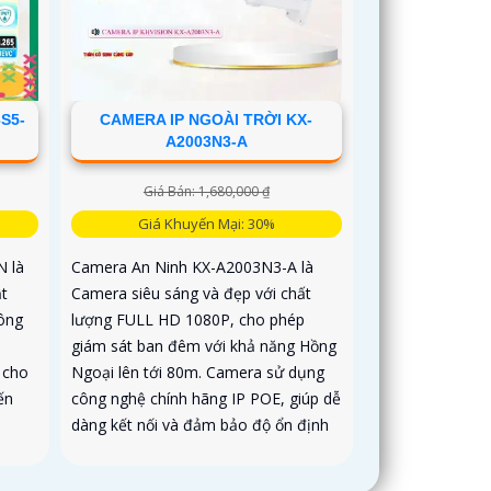
S5-
CAMERA IP NGOÀI TRỜI KX-
A2003N3-A
Giá Bán: 1,680,000 ₫
Giá Khuyến Mại: 30%
 là
Camera An Ninh KX-A2003N3-A là
t
Camera siêu sáng và đẹp với chất
công
lượng FULL HD 1080P, cho phép
giám sát ban đêm với khả năng Hồng
 cho
Ngoại lên tới 80m. Camera sử dụng
ến
công nghệ chính hãng IP POE, giúp dễ
dàng kết nối và đảm bảo độ ổn định