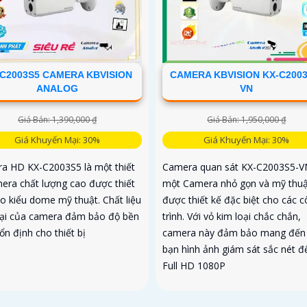
C2003S5 CAMERA KBVISION
CAMERA KBVISION KX-C2003
ANALOG
VN
Giá Bán: 1,390,000 ₫
Giá Bán: 1,950,000 ₫
Giá Khuyến Mại: 30%
Giá Khuyến Mại: 30%
a HD KX-C2003S5 là một thiết
Camera quan sát KX-C2003S5-VN
mera chất lượng cao được thiết
một Camera nhỏ gọn và mỹ thuậ
eo kiểu dome mỹ thuật. Chất liệu
được thiết kế đặc biệt cho các 
oại của camera đảm bảo độ bền
trình. Với vỏ kim loại chắc chắn,
ổn định cho thiết bị
camera này đảm bảo mang đến
bạn hình ảnh giám sát sắc nét đ
Full HD 1080P