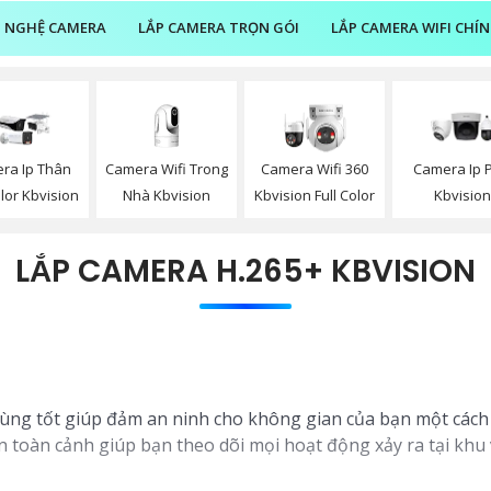
 NGHỆ CAMERA
LẮP CAMERA TRỌN GÓI
LẮP CAMERA WIFI CHÍ
Camera Wifi Trong
ra Ip Thân
Camera Wifi 360
Camera Ip 
Nhà Kbvision
olor Kbvision
Kbvision Full Color
Kbvisio
LẮP CAMERA H.265+ KBVISION
ùng tốt giúp đảm an ninh cho không gian của bạn một cách hi
toàn cảnh giúp bạn theo dõi mọi hoạt động xảy ra tại khu vự