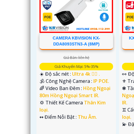
CAMERA KBVISION KX-
K
DDA8093STN3-A (8MP)
'
Giá Bán: liên hệ
Giá Khuyến Mại: 5%-35%
☀️ Độ sắc nét :
Ultra 4k 👍🏾 .
👀 Độ
🕉️ Công Nghệ Camera :
IP POE.
⚜️ T
🌈 Video Ban Đêm :
Hồng Ngoại
❃ Tầ
80m Hồng Ngoại Smart IR.
Ngoạ
💢 Thiết Kế Camera
Thân Kim
IR.
loại.
♊ Cấ
️↭ Điểm Nỗi Bật :
Thu Âm.
loại.
️💫 Đ