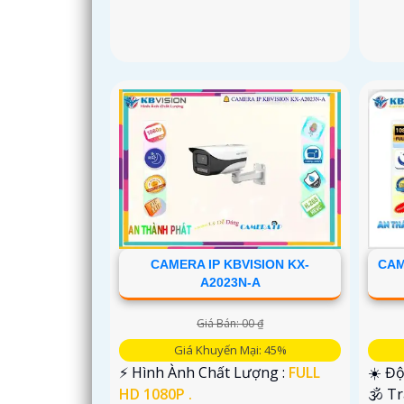
CAMERA IP KBVISION KX-
CAM
A2023N-A
Giá Bán: 00 ₫
Giá Khuyến Mại: 45%
️⚡ Hình Ành Chất Lượng :
FULL
☀️ Độ
HD 1080P .
🕉️ T