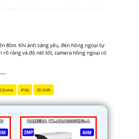
 thời tiết. ️Với camera wifi 360 ngoài trời,
đến 80m. Khi ánh sáng yếu, đèn hồng ngoại tự
n rõ ràng và độ nét tốt, camera hồng ngoại có
d Dome
IP66
3D DNR