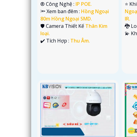
®️ Công Nghệ :
IP POE.
⭐ Khi
🔦 Xem ban đêm :
Hồng Ngoại
Ngoạ
80m Hồng Ngoại SMD.
IR.
🛡 Camera Thiết Kế
Thân Kim
🐉️ L
loại.
️💫 K
️✔️ Tích Hợp :
Thu Âm.