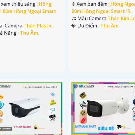
 xem thiếu sáng :
Hồng
❈ Xem ban đêm :
Hồng Ngo
i 80m Hồng Ngoại Smart
80m Hồng Ngoại Smart IR.
🎨 Mẫu Camera
Thân Kim Lo
oại Camera
Thân Plastic.
️💎 Ưu Điểm :
Thu Âm.
hả Năng :
Thu Âm.