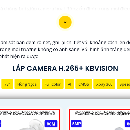
 chống bụi giúp camera hoạt động ổn định trong mọi điều kiện
ệc bị xâm nhập hoặc mất trội tài sản.
m sát ban đêm rõ nét, ghi lại chi tiết với khoảng cách lên 
 trong môi trường không có ánh sáng. Với hình ảnh trắng đe
hát hiện ra được.
LẮP CAMERA H.265+ KBVISION
78°
Hồng Ngoại
Full Color
AI
CMOS
Xoay 360
Spee