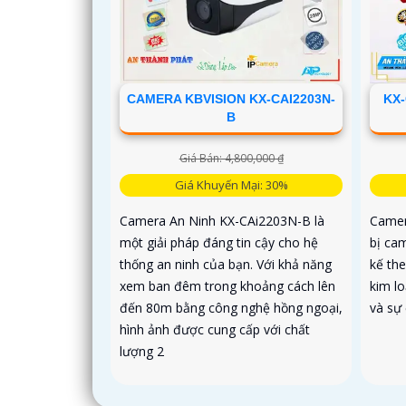
CAMERA KBVISION KX-CAI2203N-
KX-
B
Giá Bán: 4,800,000 ₫
Giá Khuyến Mại: 30%
Camera An Ninh KX-CAi2203N-B là
Camer
một giải pháp đáng tin cậy cho hệ
bị ca
thống an ninh của bạn. Với khả năng
kế th
xem ban đêm trong khoảng cách lên
kim l
đến 80m bằng công nghệ hồng ngoại,
và sự 
hình ảnh được cung cấp với chất
lượng 2