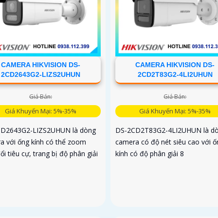
CAMERA HIKVISION DS-
CAMERA HIKVISION DS-
2CD2643G2-LIZS2UHUN
2CD2T83G2-4LI2UHUN
Giá Bán:
Giá Bán:
Giá Khuyến Mại: 5%-35%
Giá Khuyến Mại: 5%-35%
D2643G2-LIZS2UHUN là dòng
DS-2CD2T83G2-4LI2UHUN là d
a với ống kính có thể zoom
camera có độ nét siêu cao với ố
ổi tiêu cự, trang bị độ phân giải
kính có độ phân giải 8