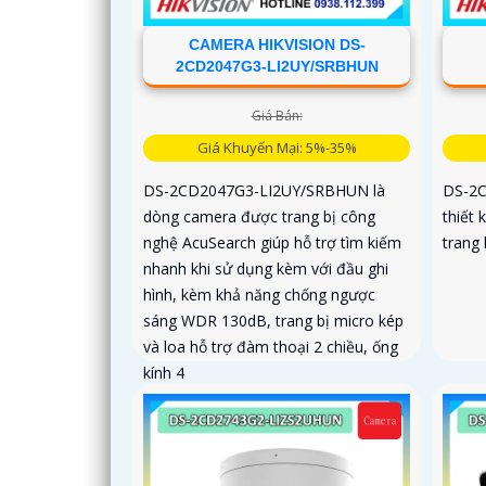
CAMERA HIKVISION DS-
2CD2047G3-LI2UY/SRBHUN
Giá Bán:
Giá Khuyến Mại: 5%-35%
DS-2CD2047G3-LI2UY/SRBHUN là
DS-2C
dòng camera được trang bị công
thiết 
nghệ AcuSearch giúp hỗ trợ tìm kiếm
trang 
nhanh khi sử dụng kèm với đầu ghi
hình, kèm khả năng chống ngược
sáng WDR 130dB, trang bị micro kép
và loa hỗ trợ đàm thoại 2 chiều, ống
kính 4