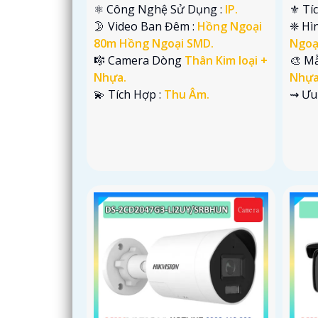
⚛️ Công Nghệ Sử Dụng :
IP.
⚜️ Tí
🌛 Video Ban Đêm :
Hồng Ngoại
❈ Hì
80m Hồng Ngoại SMD.
Ngoạ
🎼️ Camera Dòng
Thân Kim loại +
🎨 M
Nhựa.
Nhựa
️💫 Tích Hợp :
Thu Âm.
️⇝ Ưu