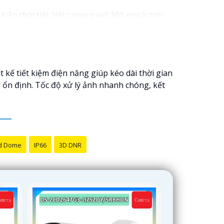
 thời tiết. ️Với camera wifi 360 ngoài trời,
kế tiết kiệm điện năng giúp kéo dài thời gian
à ổn định. Tốc độ xử lý ảnh nhanh chóng, kết
d Dome
IP66
3D DNR