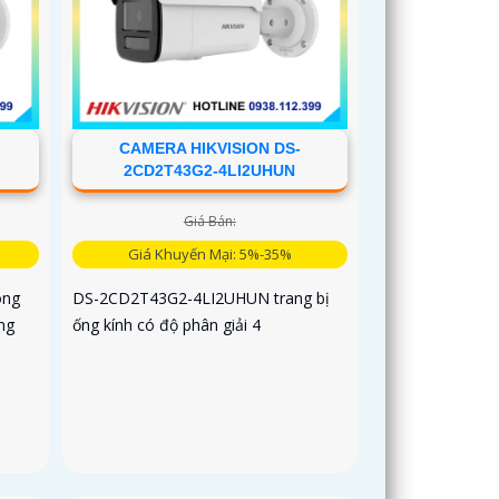
CAMERA HIKVISION DS-
2CD2T43G2-4LI2UHUN
Giá Bán:
Giá Khuyến Mại: 5%-35%
òng
DS-2CD2T43G2-4LI2UHUN trang bị
ng
ống kính có độ phân giải 4