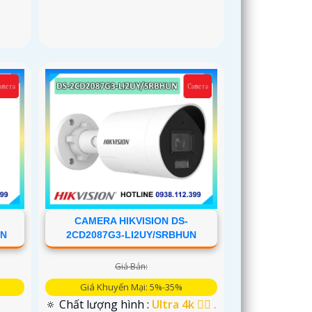
CAMERA HIKVISION DS-
UN
2CD2087G3-LI2UY/SRBHUN
Giá Bán:
Giá Khuyến Mại: 5%-35%
🔅 Chất lượng hình :
Ultra 4k 👍🏾 .