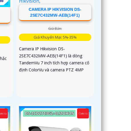
CAMERA IP HIKVISION DS-
2SE7C432MW-AEB(14F1)
Giá Bán:
Giá Khuyến Mại: 5%-35%
Camera IP Hikvision DS-
2SE7C432MW-AEB(14F1) là dòng
chắc
TandemVu 7 inch tích hợp camera cố
định ColorVu và camera PTZ 4MP