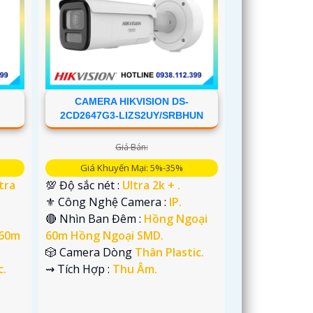
CAMERA HIKVISION DS-
B
2CD2647G3-LIZS2UY/SRBHUN
Giá Bán:
Giá Khuyến Mại: 5%-35%
tra
💯 Độ sắc nét :
Ultra 2k + .
⚜️ Công Nghệ Camera :
IP.
🔴 Nhìn Ban Đêm :
Hồng Ngoại
 60m
60m Hồng Ngoại SMD.
🎲 Camera Dòng
Thân Plastic.
c.
️⇝ Tích Hợp :
Thu Âm.