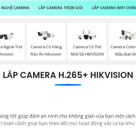
 NGHỆ CAMERA
LẮP CAMERA TRỌN GÓI
LẮP CAMERA WIFI CHÍ
a Ngoài Trời
Camera Có Hàng
Camera Có Thẻ
Camera Color
ikvision
Rào Ảo Hikvision
Nhớ SD HIKVISION
Màu Ban 
LẮP CAMERA H.265+ HIKVISION
ùng tốt giúp đảm an ninh cho không gian của bạn một cách hi
toàn cảnh giúp bạn theo dõi mọi hoạt động xảy ra tại khu vự