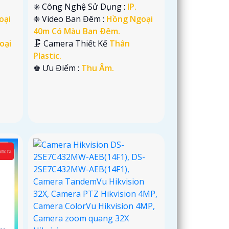
✳️ Công Nghệ Sử Dụng :
IP.
oại
❈ Video Ban Đêm :
Hồng Ngoại
40m Có Màu Ban Ðêm.
oại
🗜️ Camera Thiết Kế
Thân
Plastic.
️♚ Ưu Điểm :
Thu Âm.