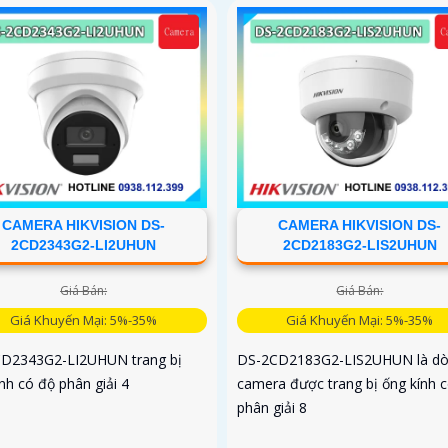
CAMERA HIKVISION DS-
CAMERA HIKVISION DS-
2CD2343G2-LI2UHUN
2CD2183G2-LIS2UHUN
Giá Bán:
Giá Bán:
Giá Khuyến Mại: 5%-35%
Giá Khuyến Mại: 5%-35%
D2343G2-LI2UHUN trang bị
DS-2CD2183G2-LIS2UHUN là d
nh có độ phân giải 4
camera được trang bị ống kính 
phân giải 8