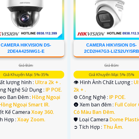
CAMERA HIKVISION DS-
CAMERA HIKVISION DS-
2DE4A425IWG1-E
2CD2H47G3-LIZS2UY/SR
Giá Bán:
Giá Bán:
Giá Khuyến Mại: 5%-35%
Giá Khuyến Mại: 5%-35%
ất lượng hình :
Ultra 2k + .
👁 Hình Ành Chất Lượng :
Ul
ông Nghệ Sử Dụng :
IP POE.
2k + .
deo Ban Đêm :
Hồng Ngoại
⚙ Công Nghệ :
IP POE.
Hồng Ngoại Smart IR.
🌚 Xem ban đêm :
Full Color
iết Kế Camera
Xoay 360.
Có Màu Ban Ðêm.
ch Hợp :
Xoay Zoom.
🛡 Loại Camera
Dome Plasti
️➲ Tích Hợp :
Thu Âm.