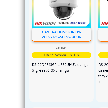
CAMERA HIKVISION DS-
2CD2743G2-LIZS2UHUN
Giá Bán:
Giá Khuyến Mại: 5%-35%
DS-2CD2743G2-LIZS2UHUN trang bị
DS-2C
ống kính có độ phân giải 4
camer
thay đ
4