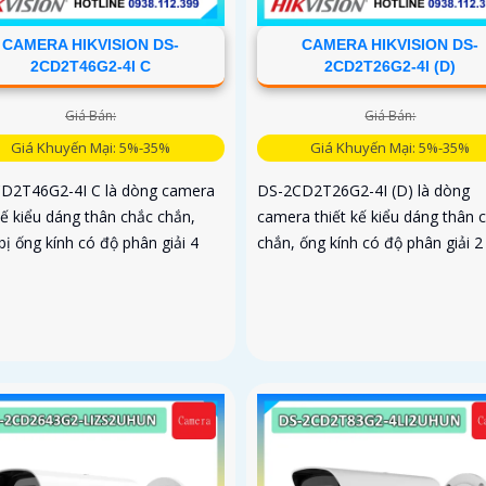
CAMERA HIKVISION DS-
CAMERA HIKVISION DS-
2CD2T46G2-4I C
2CD2T26G2-4I (D)
Giá Bán:
Giá Bán:
Giá Khuyến Mại: 5%-35%
Giá Khuyến Mại: 5%-35%
D2T46G2-4I C là dòng camera
DS-2CD2T26G2-4I (D) là dòng
kế kiểu dáng thân chắc chắn,
camera thiết kế kiểu dáng thân 
bị ống kính có độ phân giải 4
chắn, ống kính có độ phân giải 2