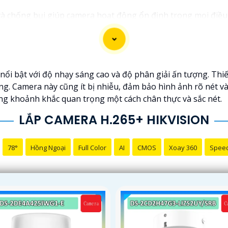
 chống bụi giúp camera hoạt động ổn định trong mọi điều kiện
ệc bị xâm nhập hoặc mất trội tài sản.
i bật với độ nhạy sáng cao và độ phân giải ấn tượng. Thiết 
ùng. Camera này cũng ít bị nhiễu, đảm bảo hình ảnh rõ nét v
ững khoảnh khắc quan trọng một cách chân thực và sắc nét.
LẮP CAMERA H.265+ HIKVISION
78°
Hồng Ngoại
Full Color
AI
CMOS
Xoay 360
Spee