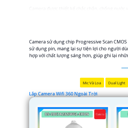
Camera được thiết kế chắc chắn, chống nước và
bạn có thể yên tâm mà không cần lo lắng về vi
Camera sử dụng chip Progressive Scan CMOS nổ
sử dụng pin, mang lại sự tiện lợi cho người d
hợp với chất lượng sáng hơn, giúp ghi lại nh
Mic Và Loa
Dual Light
Lắp Camera Wifi 360 Ngoài Trời