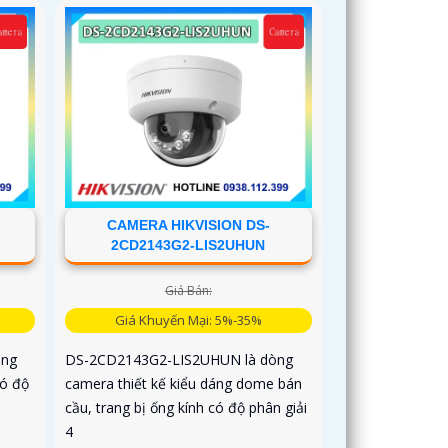
CAMERA HIKVISION DS-
2CD2143G2-LIS2UHUN
Giá Bán:
Giá Khuyến Mại: 5%-35%
òng
DS-2CD2143G2-LIS2UHUN là dòng
có độ
camera thiết kế kiểu dáng dome bán
cầu, trang bị ống kính có độ phân giải
4