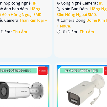
ch hợp công nghệ :
IP.
⚙ Công Nghệ Camera :
IP.
nh ảnh ban đêm :
Hồng
🌜 Nhìn Ban Đêm :
Hồng Ng
i 60m Hồng Ngoại SMD.
30m Hồng Ngoại SMD.
ẫu Camera
Thân Kim loại +
❄ Camera Dòng
Dome Kim l
.
+ Nhựa.
 Điểm :
Thu Âm.
️💮 Ưu Điểm :
Thu Âm.