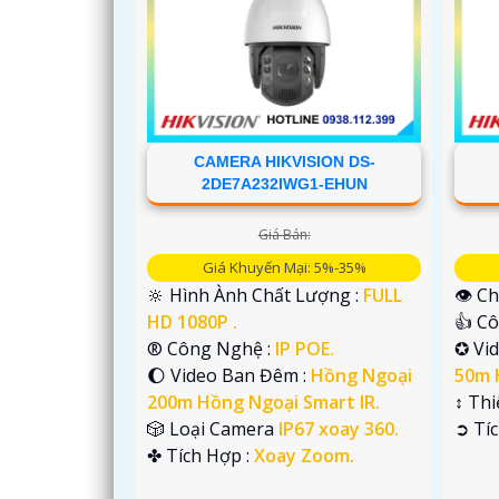
CAMERA HIKVISION DS-
2DE7A232IWG1-EHUN
Giá Bán:
Giá Khuyến Mại: 5%-35%
'
🔆 Hình Ành Chất Lượng :
FULL
👁 Ch
HD 1080P .
👍 C
®️ Công Nghệ :
IP POE.
✪ Vi
🌔 Video Ban Đêm :
Hồng Ngoại
50m 
200m Hồng Ngoại Smart IR.
↕️ Th
🎲 Loại Camera
IP67 xoay 360.
️➲ Tí
️✤ Tích Hợp :
Xoay Zoom.