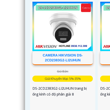
CAMERA HIKVISION DS-
2CD2383G2-LI2UHUN
Giá Bán:
Giá Khuyến Mại: 5%-35%
DS-2CD2383G2-LI2UHUN trang bị
DS-2C
ống kính có độ phân giải 8
ống kí