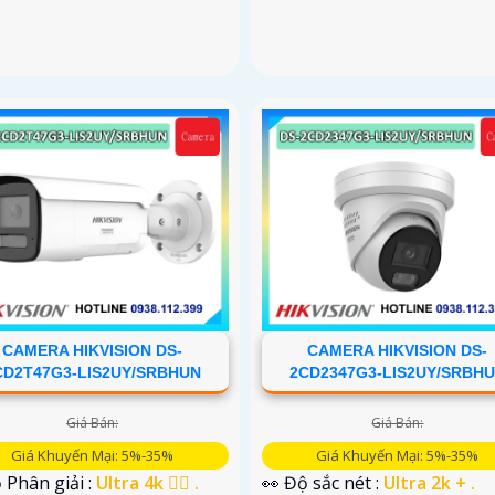
CAMERA HIKVISION DS-
CAMERA HIKVISION DS-
CD2T47G3-LIS2UY/SRBHUN
2CD2347G3-LIS2UY/SRBH
Giá Bán:
Giá Bán:
Giá Khuyến Mại: 5%-35%
Giá Khuyến Mại: 5%-35%
 Phân giải :
Ultra 4k 👍🏾 .
👀 Độ sắc nét :
Ultra 2k + .