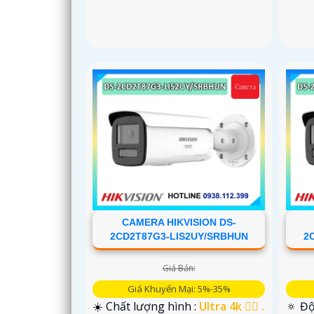
CAMERA HIKVISION DS-
2CD2T87G3-LIS2UY/SRBHUN
2
Giá Bán:
Giá Khuyến Mại: 5%-35%
☀️ Chất lượng hình :
Ultra 4k 👍🏾 .
🔅 Độ