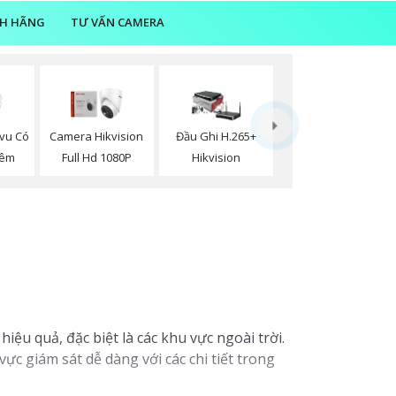
NH HÃNG
TƯ VẤN CAMERA
vu Có
Camera Hikvision
Đầu Ghi H.265+
Đêm
Full Hd 1080P
Hikvision
ệu quả, đặc biệt là các khu vực ngoài trời.
c giám sát dễ dàng với các chi tiết trong