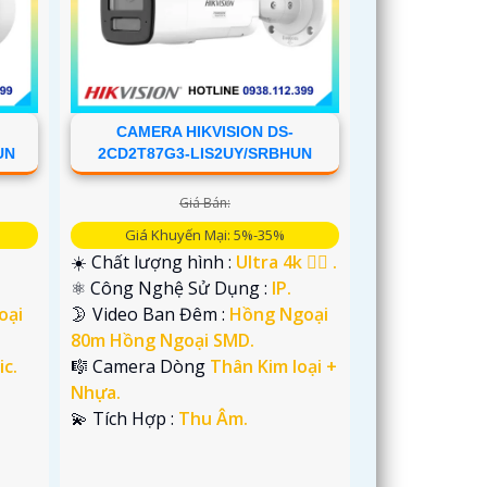
CAMERA HIKVISION DS-
UN
2CD2T87G3-LIS2UY/SRBHUN
Giá Bán:
Giá Khuyến Mại: 5%-35%
☀️ Chất lượng hình :
Ultra 4k 👍🏾 .
⚛️ Công Nghệ Sử Dụng :
IP.
oại
🌛 Video Ban Đêm :
Hồng Ngoại
80m Hồng Ngoại SMD.
ic.
🎼️ Camera Dòng
Thân Kim loại +
Nhựa.
️💫 Tích Hợp :
Thu Âm.