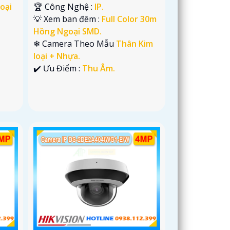
oại
🏆 Công Nghệ :
IP.
💡 Xem ban đêm :
Full Color 30m
Hồng Ngoại SMD.
❄ Camera Theo Mẫu
Thân Kim
loại + Nhựa.
️✔️ Ưu Điểm :
Thu Âm.