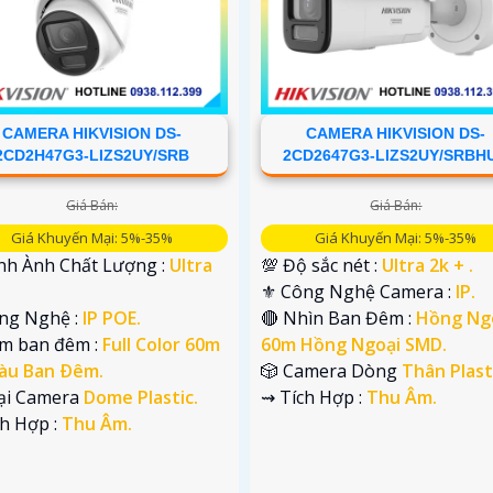
CAMERA HIKVISION DS-
CAMERA HIKVISION DS-
2CD2H47G3-LIZS2UY/SRB
2CD2647G3-LIZS2UY/SRBH
Giá Bán:
Giá Bán:
Giá Khuyến Mại: 5%-35%
Giá Khuyến Mại: 5%-35%
ình Ành Chất Lượng :
Ultra
💯 Độ sắc nét :
Ultra 2k + .
.
⚜️ Công Nghệ Camera :
IP.
ng Nghệ :
IP POE.
🔴 Nhìn Ban Đêm :
Hồng Ng
em ban đêm :
Full Color 60m
60m Hồng Ngoại SMD.
àu Ban Ðêm.
🎲 Camera Dòng
Thân Plast
oại Camera
Dome Plastic.
️⇝ Tích Hợp :
Thu Âm.
ch Hợp :
Thu Âm.