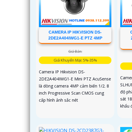
CAMERA IP HIKVISION DS-
2DE2A404IWG1-E PTZ 4MP
Giá Bán:
Giá Khuyến Mại: 5%-35%
Camera IP Hikvision DS-
Camer
2DE2A404IWG1-E Mini PTZ AcuSense
SLHUN
là dòng camera 4MP cảm biến 1/2. 8
độ ph
inch Progressive Scan CMOS cung
sát 1
cấp hình ảnh sắc nét
khẩu 