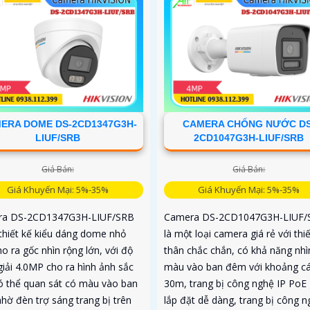
ERA DOME DS-2CD1347G3H-
CAMERA CHỐNG NƯỚC DS
LIUF/SRB
2CD1047G3H-LIUF/SRB
Giá Bán:
Giá Bán:
Giá Khuyến Mại: 5%-35%
Giá Khuyến Mại: 5%-35%
ra DS-2CD1347G3H-LIUF/SRB
Camera DS-2CD1047G3H-LIUF/
thiết kế kiểu dáng dome nhỏ
là một loại camera giá rẻ với thiế
o ra gốc nhìn rộng lớn, với độ
thân chắc chắn, có khả năng nhì
giải 4.0MP cho ra hình ảnh sắc
màu vào ban đêm với khoảng c
có thể quan sát có màu vào ban
30m, trang bị công nghệ IP PoE 
hờ đèn trợ sáng trang bị trên
lắp đặt dễ dàng, trang bị công n