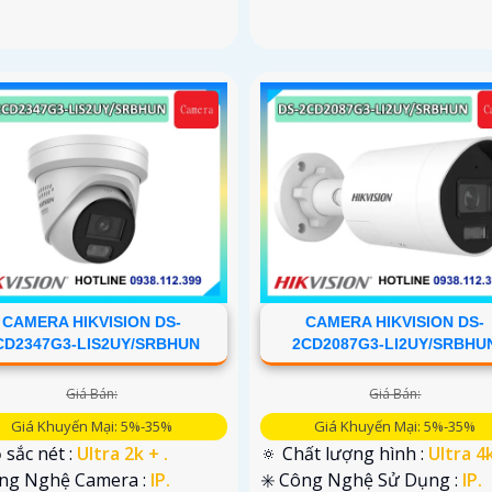
CAMERA HIKVISION DS-
CAMERA HIKVISION DS-
CD2347G3-LIS2UY/SRBHUN
2CD2087G3-LI2UY/SRBHU
Giá Bán:
Giá Bán:
Giá Khuyến Mại: 5%-35%
Giá Khuyến Mại: 5%-35%
 sắc nét :
Ultra 2k + .
🔅 Chất lượng hình :
Ultra 4k 
ng Nghệ Camera :
IP.
✳️ Công Nghệ Sử Dụng :
IP.