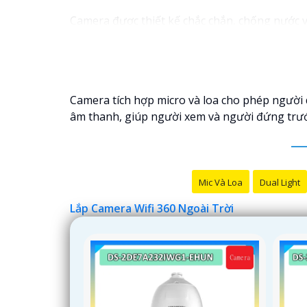
Camera được thiết kế chắc chắn, chống nước và
bạn có thể yên tâm mà không cần lo lắng về vi
Camera tích hợp micro và loa cho phép người 
âm thanh, giúp người xem và người đứng trước
Mic Và Loa
Dual Light
Lắp Camera Wifi 360 Ngoài Trời