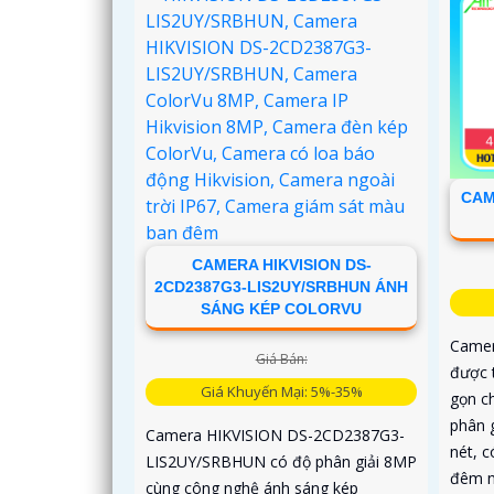
CAM
CAMERA HIKVISION DS-
2CD2387G3-LIS2UY/SRBHUN ÁNH
SÁNG KÉP COLORVU
Came
Giá Bán:
được 
Giá Khuyến Mại: 5%-35%
gọn ch
phân 
Camera HIKVISION DS-2CD2387G3-
nét, 
LIS2UY/SRBHUN có độ phân giải 8MP
đêm n
cùng công nghệ ánh sáng kép