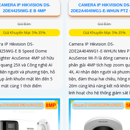
CAMERA IP HIKVISION DS-
CAMERA IP HIKVISION DS
2DE4425IWG-E B 4MP
2DE2A404IWG1-E-WHUN PTZ
Giá Bán:
Giá Bán:
Giá Khuyến Mại: 5%-35%
Giá Khuyến Mại: 5%-35%
a IP Hikvision DS-
Camera IP Hikvision DS-
425IWG-E B Speed Dome
2DE2A404IWG1-E-WHUN Mini P
ighter AcuSense 4MP sở hữu
AcuSense Wi-Fi là dòng camera 
quang 25X và Công nghệ AI
phân giải 4MP tích hợp zoom q
diện người và phương tiện, hỗ
4X, AI nhận diện người và phươn
hụp ảnh khuôn mặt lên đến 5
tiện, đàm thoại hai chiều, hồng 
 mặt cùng 1 thời điểm
20m cùng khả năng kết nối khôn
linh hoạt cho hệ thống giám sát 
đại