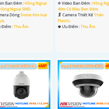
hìn Ban Đêm :
Hồng Ngoại
❈ Video Ban Đêm :
Hồng Ng
Hồng Ngoại SMD.
40m Có Màu Ban Ðêm.
mera Dòng
Dome Kim loại
🗜️ Camera Thiết Kế
Thân
ựa.
Plastic.
u Điểm :
Thu Âm.
️♚ Ưu Điểm :
Thu Âm.