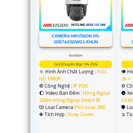
CAMERA HIKVISION DS-
2DE7A232IWG1-EHUN
Giá Bán:
Giá Khuyến Mại: 5%-35%
🔆 Hình Ành Chất Lượng :
FULL
👁 H
'
HD 1080P .
2k + 
®️ Công Nghệ :
IP POE.
⚙ Cô
🌔 Video Ban Đêm :
Hồng Ngoại
🌚 X
200m Hồng Ngoại Smart IR.
Có M
🎲 Loại Camera
IP67 xoay 360.
🛡 L
️✤ Tích Hợp :
Xoay Zoom.
️➲ Tí