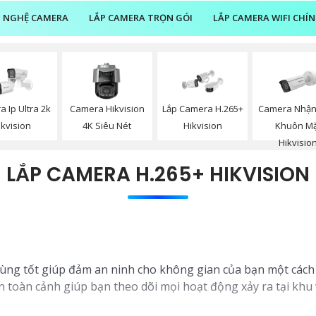
 NGHỆ CAMERA
LẮP CAMERA TRỌN GÓI
LẮP CAMERA WIFI CHÍ
Camera Nhận
 Ip Ultra 2k
Camera Hikvision
Lắp Camera H.265+
Khuôn Mặ
ikvision
4K Siêu Nét
Hikvision
Hikvisio
LẮP CAMERA H.265+ HIKVISION
ùng tốt giúp đảm an ninh cho không gian của bạn một cách hi
toàn cảnh giúp bạn theo dõi mọi hoạt động xảy ra tại khu vự