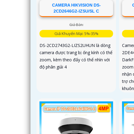
CAMERA HIKVISION DS-
2CD2646G2-IZSU/SL C
Giá Bán:
Giá Khuyến Mại: 5%-35%
DS-2CD2743G2-LIZS2UHUN là dòng
Camer
camera được trang bị ống kính có thể
2DE4
zoom, kèm theo đấy có thể nhìn với
DarkF
độ phân giải 4
zoom 
nhận 
trợ c
khuôn