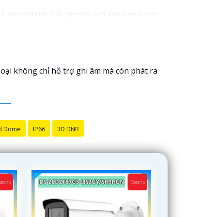
 thời tiết. ️Với camera wifi 360 ngoài trời,
oại không chỉ hỗ trợ ghi âm mà còn phát ra
d Dome
IP66
3D DNR