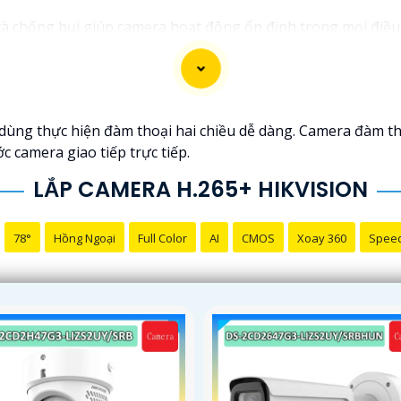
 chống bụi giúp camera hoạt động ổn định trong mọi điều kiện
ệc bị xâm nhập hoặc mất trội tài sản.
dùng thực hiện đàm thoại hai chiều dễ dàng. Camera đàm th
 camera giao tiếp trực tiếp.
LẮP CAMERA H.265+ HIKVISION
78°
Hồng Ngoại
Full Color
AI
CMOS
Xoay 360
Spee