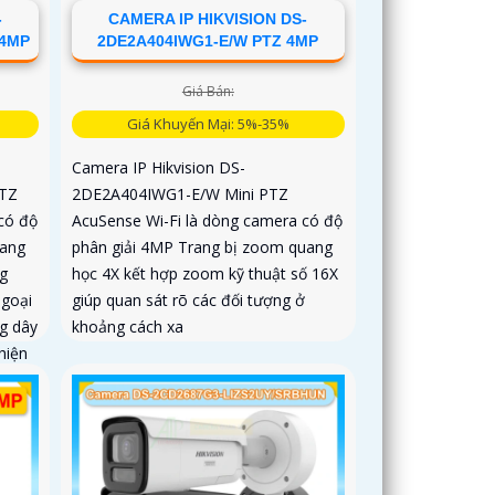
-
CAMERA IP HIKVISION DS-
 4MP
2DE2A404IWG1-E/W PTZ 4MP
Giá Bán:
Giá Khuyến Mại: 5%-35%
Camera IP Hikvision DS-
TZ
2DE2A404IWG1-E/W Mini PTZ
có độ
AcuSense Wi-Fi là dòng camera có độ
uang
phân giải 4MP Trang bị zoom quang
g
học 4X kết hợp zoom kỹ thuật số 16X
ngoại
giúp quan sát rõ các đối tượng ở
g dây
khoảng cách xa
hiện