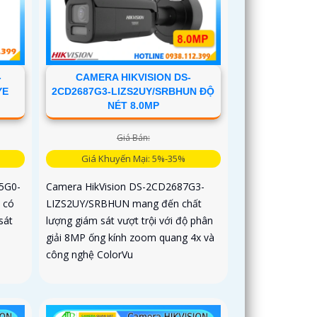
CAMERA HIKVISION DS-
-
2CD2687G3-LIZS2UY/SRBHUN ĐỘ
YE
NÉT 8.0MP
Giá Bán:
Giá Khuyến Mại: 5%-35%
Camera HikVision DS-2CD2687G3-
5G0-
LIZS2UY/SRBHUN mang đến chất
 có
lượng giám sát vượt trội với độ phân
sát
giải 8MP ống kính zoom quang 4x và
công nghệ ColorVu