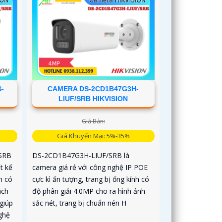
-
CAMERA DS-2CD1B47G3H-
LIUF/SRB HIKVISION
Giá Bán:
Giá Khuyến Mại: 5%-35%
SRB
DS-2CD1B47G3H-LIUF/SRB là
t kế
camera giá rẻ với công nghệ IP POE
n có
cực kì ấn tượng, trang bị ống kính có
ách
độ phân giải 4.0MP cho ra hình ảnh
giúp
sắc nét, trang bị chuẩn nén H
ghệ