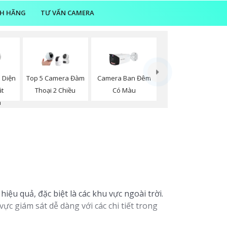
NH HÃNG
TƯ VẤN CAMERA
 Diện
Top 5 Camera Đàm
Camera Ban Đêm
t
Thoại 2 Chiều
Có Màu
n
ệu quả, đặc biệt là các khu vực ngoài trời.
c giám sát dễ dàng với các chi tiết trong