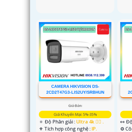
CAMERA HIKVISION DS-
2CD2T47G3-LIS2UY/SRBHUN
2
Giá Bán:
Giá Khuyến Mại: 5%-35%
🔅 Độ Phân giải :
Ultra 4k 👍🏾 .
👀 Độ
⚜️ Tích hợp công nghệ :
IP.
⚙ Cô