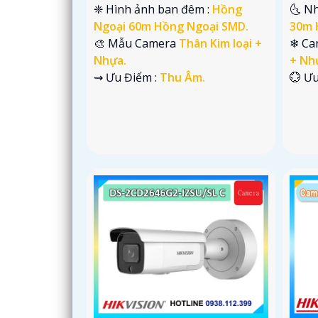
❈ Hình ảnh ban đêm :
Hồng
🌜 N
Ngoại 60m Hồng Ngoại SMD.
30m 
🎨 Mẫu Camera
Thân Kim loại +
❄ Ca
Nhựa.
+ Nh
️⇝ Ưu Điểm :
Thu Âm.
️💮 Ư