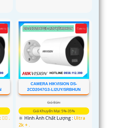
CAMERA HIKVISION DS-
N
2CD2047G3-LI2UY/SRBHUN
Giá Bán:
Giá Khuyến Mại: 5%-35%
👍🏾 .
🔆 Hình Ành Chất Lượng :
Ultra
2k + .