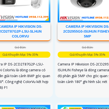
CAMERA IP HIKVISION DS-
CAMERA IP HIKVISION DS
2CD2T87G2P-LSU-SLHUN
2CD2955G0-ISUHUN FISHE
COLORVU
5MP
Giá Bán:
Giá Bán:
Giá Khuyến Mại: 5%-35%
Giá Khuyến Mại: 5%-35%
a IP DS-2CD2T87G2P-LSU-
Camera IP Hikvision DS-2CD295
 ColorVu là dòng camera có
ISUHUN Fisheye là dòng camera
ân giải toàn cảnh 8MP góc quan
độ phân giải 5MP cho góc quan 
80°. Công nghệ ColorVu kết hợp
toàn cảnh 180° ghi hình sắc nét
độ F1