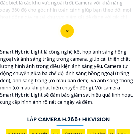
đặc biệt là các khu vực ngoài trời. Camera với khả năng
xoay 360 độ cho góc nhìn toàn cảnh giúp bạn theo dõi mọi
hoạt động xảy ra tại khu vực giám sát dễ dàng với các chi
tiết trong khung hình sẽ được thể hiện rõ ràng.
Camera được thiết kế chắc chắn, chống nước và chống bụi
giúp camera hoạt động ổn định trong mọi điều kiện thời
Smart Hybrid Light là công nghệ kết hợp ánh sáng hồng
tiết. ️Với camera wifi 360 ngoài trời, bạn có thể yên tâm mà
ngoại và ánh sáng trắng trong camera, giúp cải thiện chất
không cần lo lắng về việc bị xâm nhập hoặc mất trội tài sản.
lượng hình ảnh trong điều kiện ánh sáng yếu. Camera tự
động chuyển giữa ba chế độ: ánh sáng hồng ngoại (trắng
đen), ánh sáng trắng (có màu ban đêm), và ánh sáng thông
minh (có màu khi phát hiện chuyển động). Với camera
Smart Hybrid Light sẽ đảm bảo giám sát hiệu quả linh hoạt,
cung cấp hình ảnh rõ nét cả ngày và đêm.
LẮP CAMERA H.265+ HIKVISION