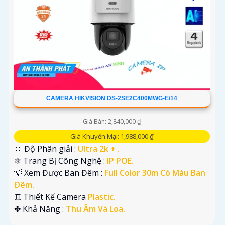
CAMERA HIKVISION DS-2SE2C400MWG-E/14
Giá Bán: 2,840,000 ₫
Giá Khuyến Mại: 1,988,000 ₫
🔆 Độ Phân giải :
Ultra 2k + .
⚛️ Trang Bị Công Nghệ :
IP POE.
💡 Xem Được Ban Đêm :
Full Color 30m Có Màu Ban
Ðêm.
♊ Thiết Kế Camera
Plastic.
️✤ Khả Năng :
Thu Âm Và Loa.