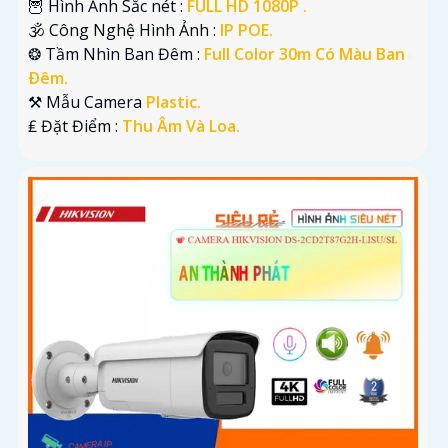
🦉 Hình Ảnh Sắc nét :
FULL HD 1080P .
🕉️ Công Nghệ Hình Ảnh :
IP POE.
❂ Tầm Nhìn Ban Đêm :
Full Color 30m Có Màu Ban
Ðêm.
⚒ Mẫu Camera
Plastic.
️₤ Đặt Điểm :
Thu Âm Và Loa.