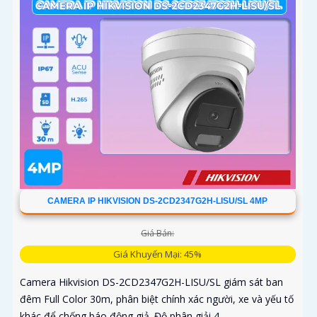
CAMERA IP HIKVISION DS-2CD2347G2H-LISU/SL 4MP
Giá Bán:
Giá Khuyến Mại: 45%
Camera Hikvision DS-2CD2347G2H-LISU/SL giám sát ban
đêm Full Color 30m, phân biệt chính xác người, xe và yếu tố
khác để chống báo động giả. Độ phân giải 4