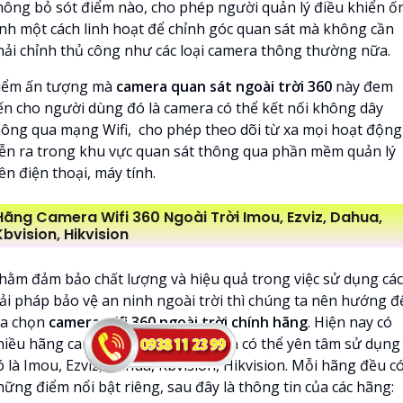
hông bỏ sót điểm nào, cho phép người quản lý điều khiển ố
ính một cách linh hoạt để chỉnh góc quan sát mà không cần
hải chỉnh thủ công như các loại camera thông thường nữa.
iểm ấn tượng mà
camera quan sát ngoài trời 360
này đem
ến cho người dùng đó là camera có thể kết nối không dây
hông qua mạng Wifi, cho phép theo dõi từ xa mọi hoạt động
iễn ra trong khu vực quan sát thông qua phần mềm quản lý
ên điện thoại, máy tính.
Hãng Camera Wifi 360 Ngoài Trời Imou, Ezviz, Dahua,
Kbvision, Hikvision
hằm đảm bảo chất lượng và hiệu quả trong việc sử dụng các
iải pháp bảo vệ an ninh ngoài trời thì chúng ta nên hướng đ
ựa chọn
camera wifi 360 ngoài trời chính hãng
. Hiện nay có
hiều hãng camera wifi uy tín mà bạn có thể yên tâm sử dụng
 là Imou, Ezviz, Dahua, Kbvision, Hikvision. Mỗi hãng đều c
hững điểm nổi bật riêng, sau đây là thông tin của các hãng: