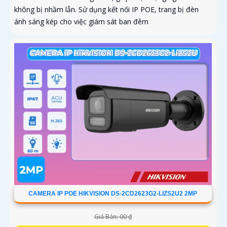
không bị nhầm lẫn. Sử dụng kết nối IP POE, trang bị đèn
ánh sáng kép cho việc giám sát ban đêm
CAMERA IP POE HIKVISION DS-2CD2623G2-LIZS2U2 2MP
Giá Bán: 00 ₫