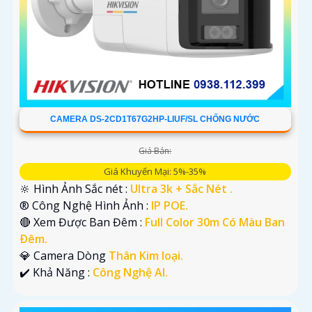
CAMERA DS-2CD1T67G2HP-LIUF/SL CHỐNG NƯỚC
Giá Bán:
Giá Khuyến Mại: 5%-35%
🔆 Hình Ảnh Sắc nét :
Ultra 3k + Sắc Nét .
®️ Công Nghệ Hình Ảnh :
IP POE.
🔴 Xem Được Ban Đêm :
Full Color 30m Có Màu Ban
Ðêm.
💎 Camera Dòng
Thân Kim loại.
️✔️ Khả Năng :
Công Nghệ AI.