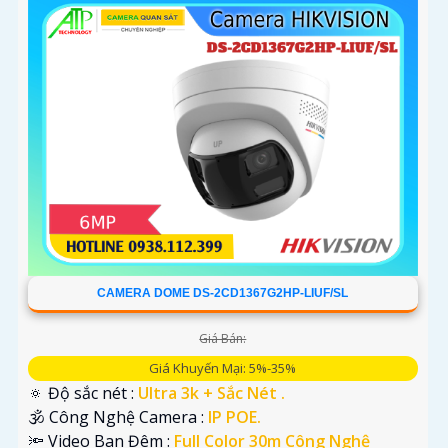
CAMERA DOME DS-2CD1367G2HP-LIUF/SL
Giá Bán:
Giá Khuyến Mại: 5%-35%
🔅 Độ sắc nét :
Ultra 3k + Sắc Nét .
🕉️ Công Nghệ Camera :
IP POE.
🔦 Video Ban Đêm :
Full Color 30m Công Nghệ