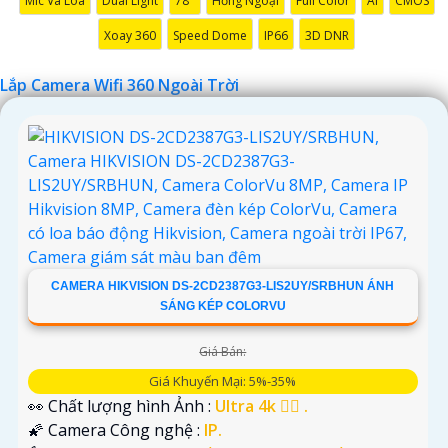
Mic Và Loa
Dual Light
78°
Hồng Ngoại
Full Color
AI
CMOS
'
Xoay 360
Speed Dome
IP66
3D DNR
Lắp Camera Wifi 360 Ngoài Trời
CAMERA HIKVISION DS-2CD2387G3-LIS2UY/SRBHUN ÁNH
SÁNG KÉP COLORVU
Giá Bán:
Giá Khuyến Mại: 5%-35%
👀 Chất lượng hình Ảnh :
Ultra 4k 👍🏾 .
🌠 Camera Công nghệ :
IP.