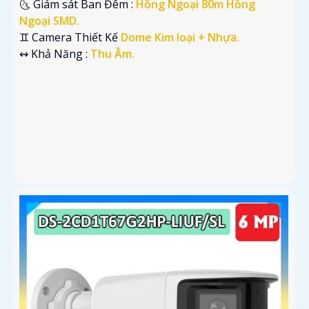
🌜 Giám sát Ban Đêm :
Hồng Ngoại 80m Hồng
Ngoại SMD.
♊ Camera Thiết Kế
Dome Kim loại + Nhựa.
️↭ Khả Năng :
Thu Âm.