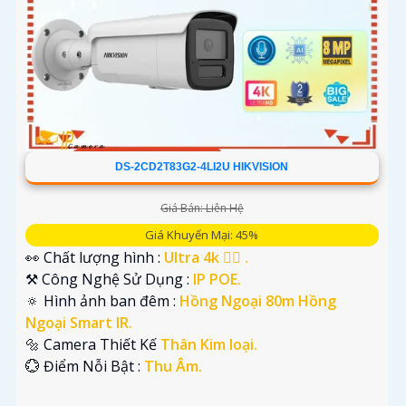
DS-2CD2T83G2-4LI2U HIKVISION
Giá Bán: Liên Hệ
Giá Khuyến Mại: 45%
👀 Chất lượng hình :
Ultra 4k 👍🏾 .
⚒ Công Nghệ Sử Dụng :
IP POE.
🔅 Hình ảnh ban đêm :
Hồng Ngoại 80m Hồng
Ngoại Smart IR.
🔩 Camera Thiết Kế
Thân Kim loại.
️💮 Điểm Nỗi Bật :
Thu Âm.