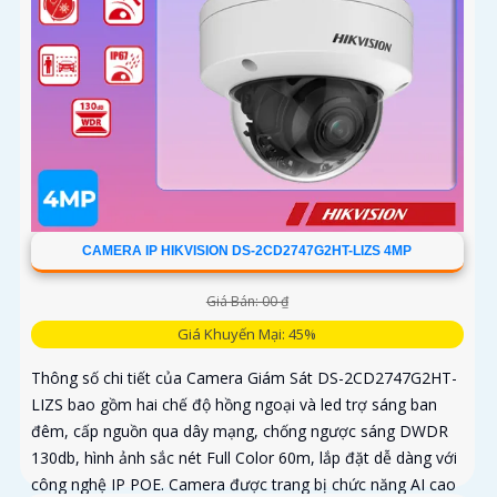
CAMERA IP HIKVISION DS-2CD2747G2HT-LIZS 4MP
Giá Bán: 00 ₫
Giá Khuyến Mại: 45%
Thông số chi tiết của Camera Giám Sát DS-2CD2747G2HT-
LIZS bao gồm hai chế độ hồng ngoại và led trợ sáng ban
đêm, cấp nguồn qua dây mạng, chống ngược sáng DWDR
130db, hình ảnh sắc nét Full Color 60m, lắp đặt dễ dàng với
công nghệ IP POE. Camera được trang bị chức năng AI cao