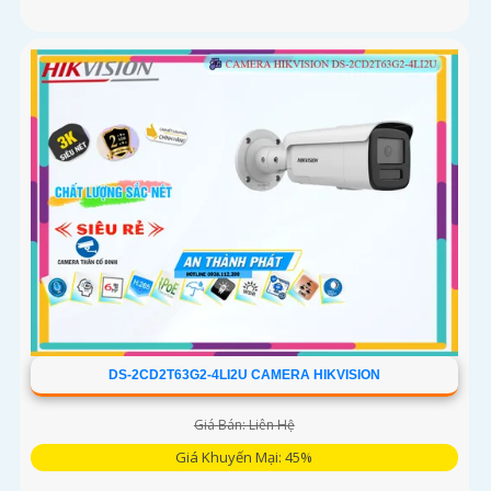
DS-2CD2T63G2-4LI2U CAMERA HIKVISION
Giá Bán: Liên Hệ
Giá Khuyến Mại: 45%