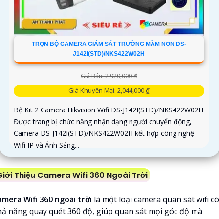
TRỌN BỘ CAMERA GIÁM SÁT TRƯỜNG MẦM NON DS-
J142I(STD)/NKS422W02H
Giá Bán: 2,920,000 ₫
Giá Khuyến Mại: 2,044,000 ₫
Bộ Kit 2 Camera Hikvision Wifi DS-J142I(STD)/NKS422W02H
Được trang bị chức năng nhận dạng người chuyển động,
Camera DS-J142I(STD)/NKS422W02H kết hợp công nghệ
Wifi IP và Ánh Sáng...
Giới Thiệu Camera Wifi 360 Ngoài Trời
amera Wifi 360 ngoài trời
là một loại camera quan sát wifi có
hả năng quay quét 360 độ, giúp quan sát mọi góc độ mà