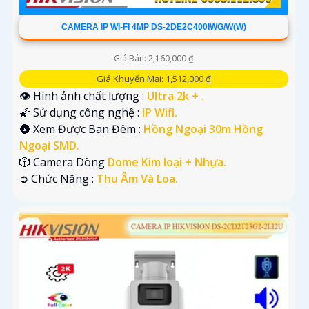
CAMERA IP WI-FI 4MP DS-2DE2C400IWG/W(W)
Giá Bán: 2,160,000 ₫
Giá Khuyến Mại: 1,512,000 ₫
👁 Hình ảnh chất lượng :
Ultra 2k + .
🌠 Sử dụng công nghệ :
IP Wifi.
🌚 Xem Được Ban Đêm :
Hồng Ngoại 30m Hồng
Ngoại SMD.
🎲 Camera Dòng
Dome Kim loại + Nhựa.
️➲ Chức Năng :
Thu Âm Và Loa.