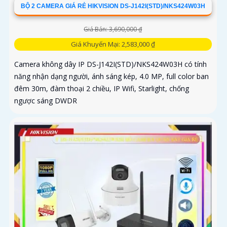
BỘ 2 CAMERA GIÁ RẺ HIKVISION DS-J142I(STD)/NKS424W03H
Giá Bán: 3,690,000 ₫
Giá Khuyến Mại: 2,583,000 ₫
Camera không dây IP DS-J142I(STD)/NKS424W03H có tính
năng nhận dạng người, ánh sáng kép, 4.0 MP, full color ban
đêm 30m, đàm thoại 2 chiều, IP Wifi, Starlight, chống
ngược sáng DWDR