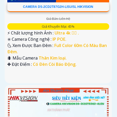
CAMERA DS-2CD2T87G2H-LISU/SL HIKVISION
Giá Bán: Liên Hệ
Giá Khuyến Mại: 45%
️⚡ Chất lượng hình Ảnh :
Ultra 4k 👍🏾 .
✳️ Camera Công nghệ :
IP POE.
🌜 Xem Được Ban Đêm :
Full Color 60m Có Màu Ban
Ðêm.
🐜 Mẫu Camera
Thân Kim loại.
️✤ Đặt Điểm :
Có Ðèn Còi Báo Động.