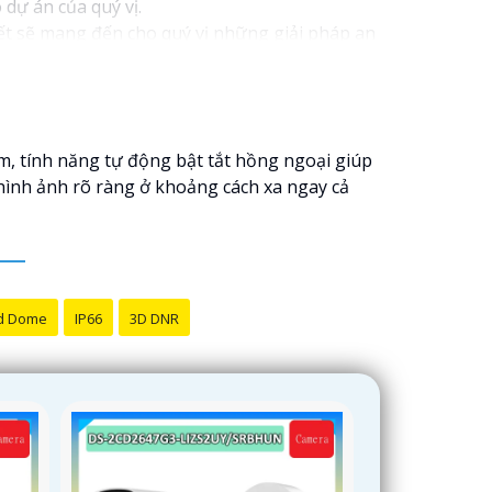
 dự án của quý vị.
kết sẽ mang đến cho quý vị những giải pháp an
h video. Với các tính năng và công nghệ tiên
oàn cho dự án của quý vị.
ôi luôn sẵn lòng hỗ trợ và tư vấn cho quý vị.
m, tính năng tự động bật tắt hồng ngoại giúp
 hình ảnh rõ ràng ở khoảng cách xa ngay cả
d Dome
IP66
3D DNR