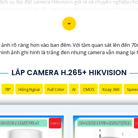
 dịch vụ lắp đặt camera Hikvision giá rẻ và chuyên nghiệp cho
t camera an ninh, đội ngũ kỹ thuật viên của chúng tôi cam 
.
ng những thương hiệu hàng đầu thế giới về giải pháp an nin
t lượng hình ảnh sắc nét mà còn đem đến sự tin cậy và an t
ikvision giá rẻ và chuyên nghiệp cho dự án của mình, chúng t
 ảnh rõ ràng hơn vào ban đêm. Với tầm quan sát lên đến 70
y hình ảnh ghi hình là trắng đen nhưng camera vẫn mang lại
LẮP CAMERA H.265+ HIKVISION
78°
Hồng Ngoại
Full Color
AI
CMOS
Xoay 360
Spee