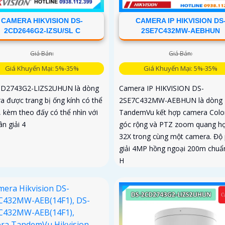
CAMERA HIKVISION DS-
CAMERA IP HIKVISION DS
2CD2646G2-IZSU/SL C
2SE7C432MW-AEBHUN
Giá Bán:
Giá Bán:
Giá Khuyến Mại: 5%-35%
Giá Khuyến Mại: 5%-35%
D2743G2-LIZS2UHUN là dòng
Camera IP HIKVISION DS-
a được trang bị ống kính có thể
2SE7C432MW-AEBHUN là dòng
 kèm theo đấy có thể nhìn với
TandemVu kết hợp camera Colo
n giải 4
góc rộng và PTZ zoom quang h
32X trong cùng một camera. Độ
giải 4MP hồng ngoại 200m chuẩ
H