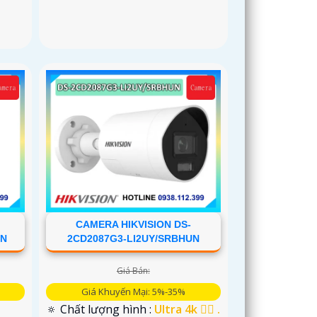
CAMERA HIKVISION DS-
UN
2CD2087G3-LI2UY/SRBHUN
Giá Bán:
Giá Khuyến Mại: 5%-35%
🔅 Chất lượng hình :
Ultra 4k 👍🏾 .