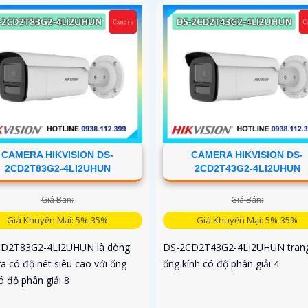
CAMERA HIKVISION DS-
CAMERA HIKVISION DS-
2CD2T83G2-4LI2UHUN
2CD2T43G2-4LI2UHUN
Giá Bán:
Giá Bán:
Giá Khuyến Mại: 5%-35%
Giá Khuyến Mại: 5%-35%
D2T83G2-4LI2UHUN là dòng
DS-2CD2T43G2-4LI2UHUN trang
a có độ nét siêu cao với ống
ống kính có độ phân giải 4
ó độ phân giải 8