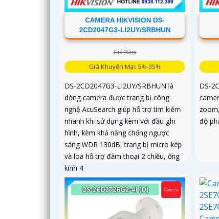
CAMERA HIKVISION DS-
2CD2047G3-LI2UY/SRBHUN
Giá Bán:
Giá Khuyến Mại: 5%-35%
DS-2CD2047G3-LI2UY/SRBHUN là
DS-2C
dòng camera được trang bị công
camer
nghệ AcuSearch giúp hỗ trợ tìm kiếm
zoom,
nhanh khi sử dụng kèm với đầu ghi
độ phâ
hình, kèm khả năng chống ngược
sáng WDR 130dB, trang bị micro kép
và loa hỗ trợ đàm thoại 2 chiều, ống
kính 4