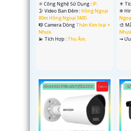
⚛️ Công Nghệ Sử Dụng :
IP.
⚜️ Tí
🌛 Video Ban Đêm :
Hồng Ngoại
❈ Hì
80m Hồng Ngoại SMD.
Ngoạ
🎼️ Camera Dòng
Thân Kim loại +
🎨 M
Nhựa.
Nhựa
️💫 Tích Hợp :
Thu Âm.
️⇝ Ưu