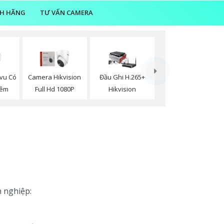
NH HÃNG
TƯ VẤN CAMERA
vu Có
Camera Hikvision
Đầu Ghi H.265+
Đêm
Full Hd 1080P
Hikvision
n nghiệp: