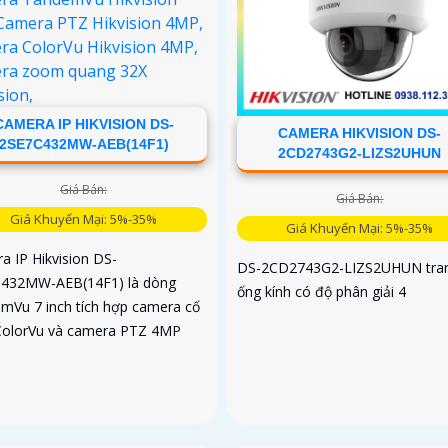
CAMERA IP HIKVISION DS-
CAMERA HIKVISION DS-
2SE7C432MW-AEB(14F1)
2CD2743G2-LIZS2UHUN
Giá Bán:
Giá Bán:
Giá Khuyến Mại: 5%-35%
Giá Khuyến Mại: 5%-35%
a IP Hikvision DS-
DS-2CD2743G2-LIZS2UHUN tran
432MW-AEB(14F1) là dòng
ống kính có độ phân giải 4
mVu 7 inch tích hợp camera cố
ColorVu và camera PTZ 4MP