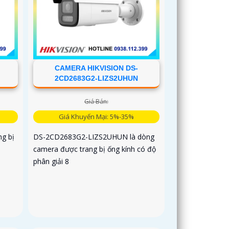
CAMERA HIKVISION DS-
2CD2683G2-LIZS2UHUN
Giá Bán:
Giá Khuyến Mại: 5%-35%
g bị
DS-2CD2683G2-LIZS2UHUN là dòng
camera được trang bị ống kính có độ
phân giải 8