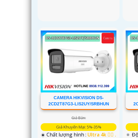
CAMERA HIKVISION DS-
2CD2T87G3-LIS2UY/SRBHUN
2
Giá Bán:
Giá Khuyến Mại: 5%-35%
☀️ Chất lượng hình :
Ultra 4k 👍🏾 .
🔅 Độ