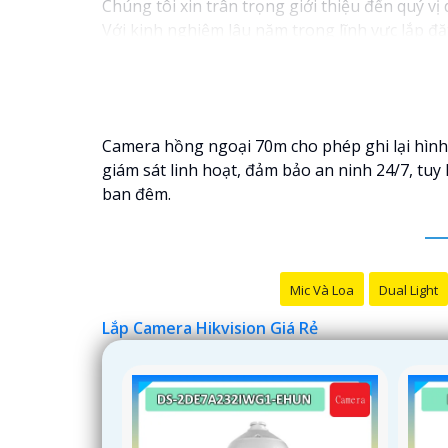
Chúng tôi xin trân trọng giới thiệu đến quý vị
Với kinh nghiệm lâu năm trong lĩnh vực lắp đặ
ninh hiệu quả, đáng tin cậy và tiết kiệm chi phí
Camera của Hikvision được biết đến là một tro
tiến, camera Hikvision không chỉ
chắc chắn
chấ
Nếu quý vị quan tâm đến việc lắp đặt camera H
Camera hồng ngoại 70m cho phép ghi lại hình
giám sát linh hoạt, đảm bảo an ninh 24/7, tu
ban đêm.
Mic Và Loa
Dual Light
Lắp Camera Hikvision Giá Rẻ