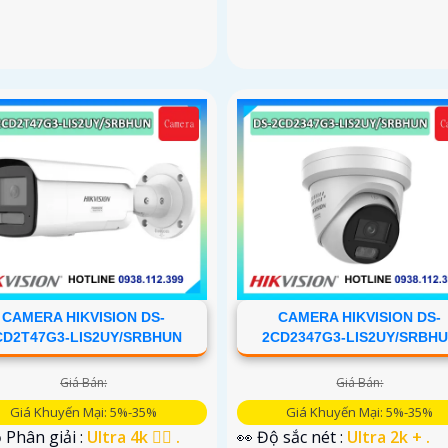
CAMERA HIKVISION DS-
CAMERA HIKVISION DS-
CD2T47G3-LIS2UY/SRBHUN
2CD2347G3-LIS2UY/SRBH
Giá Bán:
Giá Bán:
Giá Khuyến Mại: 5%-35%
Giá Khuyến Mại: 5%-35%
 Phân giải :
Ultra 4k 👍🏾 .
👀 Độ sắc nét :
Ultra 2k + .