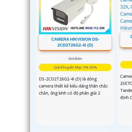
CAMERA HIKVISION DS-
2CD2T26G2-4I (D)
Giá Bán:
Giá Khuyến Mại: 5%-35%
Camer
DS-2CD2T26G2-4I (D) là dòng
2SE7C
camera thiết kế kiểu dáng thân chắc
Tande
chắn, ống kính có độ phân giải 2
định 