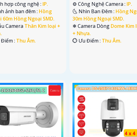
ch hợp công nghệ :
IP.
⚙ Công Nghệ Camera :
IP.
nh ảnh ban đêm :
Hồng
🌜 Nhìn Ban Đêm :
Hồng Ng
i 60m Hồng Ngoại SMD.
30m Hồng Ngoại SMD.
ẫu Camera
Thân Kim loại +
❄ Camera Dòng
Dome Kim l
.
+ Nhựa.
 Điểm :
Thu Âm.
️💮 Ưu Điểm :
Thu Âm.