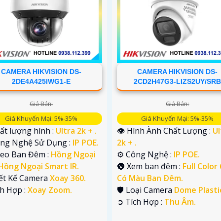
CAMERA HIKVISION DS-
CAMERA HIKVISION DS-
2DE4A425IWG1-E
2CD2H47G3-LIZS2UY/SR
Giá Bán:
Giá Bán:
Giá Khuyến Mại: 5%-35%
Giá Khuyến Mại: 5%-35%
ất lượng hình :
Ultra 2k + .
👁 Hình Ành Chất Lượng :
Ul
ông Nghệ Sử Dụng :
IP POE.
2k + .
deo Ban Đêm :
Hồng Ngoại
⚙ Công Nghệ :
IP POE.
Hồng Ngoại Smart IR.
🌚 Xem ban đêm :
Full Color
iết Kế Camera
Xoay 360.
Có Màu Ban Ðêm.
ch Hợp :
Xoay Zoom.
🛡 Loại Camera
Dome Plasti
️➲ Tích Hợp :
Thu Âm.