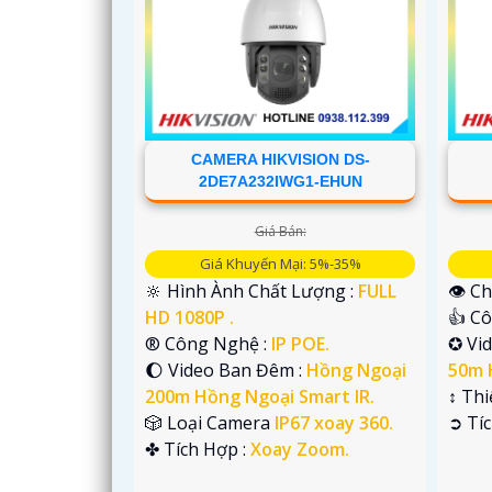
CAMERA HIKVISION DS-
2DE7A232IWG1-EHUN
Giá Bán:
Giá Khuyến Mại: 5%-35%
🔆 Hình Ành Chất Lượng :
FULL
👁 Ch
HD 1080P .
👍 C
®️ Công Nghệ :
IP POE.
✪ Vi
'
🌔 Video Ban Đêm :
Hồng Ngoại
50m 
200m Hồng Ngoại Smart IR.
↕️ Th
🎲 Loại Camera
IP67 xoay 360.
️➲ Tí
️✤ Tích Hợp :
Xoay Zoom.