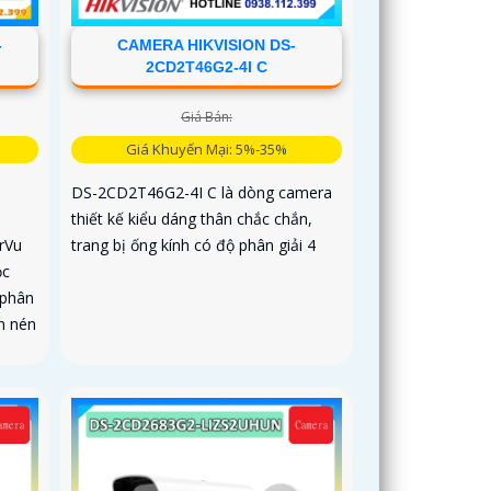
-
CAMERA HIKVISION DS-
2CD2T46G2-4I C
Giá Bán:
Giá Khuyến Mại: 5%-35%
DS-2CD2T46G2-4I C là dòng camera
thiết kế kiểu dáng thân chắc chắn,
rVu
trang bị ống kính có độ phân giải 4
ọc
 phân
n nén