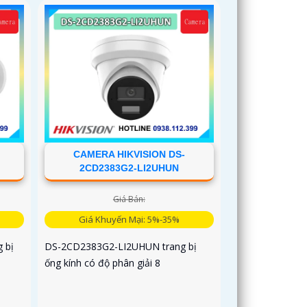
CAMERA HIKVISION DS-
2CD2383G2-LI2UHUN
Giá Bán:
Giá Khuyến Mại: 5%-35%
 bị
DS-2CD2383G2-LI2UHUN trang bị
ống kính có độ phân giải 8