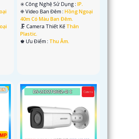
✳️ Công Nghệ Sử Dụng :
IP.
oại
❈ Video Ban Đêm :
Hồng Ngoại
40m Có Màu Ban Ðêm.
oại
🗜️ Camera Thiết Kế
Thân
Plastic.
️♚ Ưu Điểm :
Thu Âm.