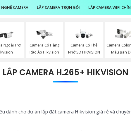
 NGHỆ CAMERA
LẮP CAMERA TRỌN GÓI
LẮP CAMERA WIFI CHÍ
a Ngoài Trời
Camera Có Hàng
Camera Có Thẻ
Camera Color
ikvision
Rào Ảo Hikvision
Nhớ SD HIKVISION
Màu Ban 
LẮP CAMERA H.265+ HIKVISION
iệu dành cho dự án lắp đặt camera Hikvision giá rẻ và chuyê