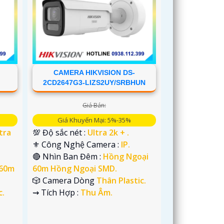
CAMERA HIKVISION DS-
B
2CD2647G3-LIZS2UY/SRBHUN
Giá Bán:
Giá Khuyến Mại: 5%-35%
tra
💯 Độ sắc nét :
Ultra 2k + .
⚜️ Công Nghệ Camera :
IP.
🔴 Nhìn Ban Đêm :
Hồng Ngoại
 60m
60m Hồng Ngoại SMD.
🎲 Camera Dòng
Thân Plastic.
c.
️⇝ Tích Hợp :
Thu Âm.