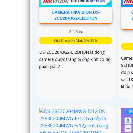
CAMERA HIKVISION DS-
2CD2043G2-LI2UHUN
Giá Bán:
Giá Khuyến Mại: 5%-35%
DS-2CD2043G2-LI2UHUN là dòng
Camer
camera được trang bị ống kính có độ
SLHUN
phân giải 2
độ ph
sát 1
khẩu 