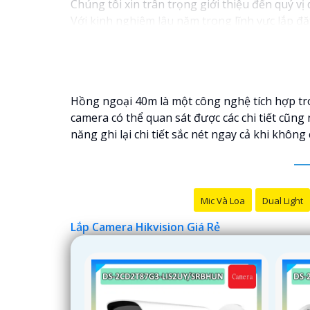
Chúng tôi xin trân trọng giới thiệu đến quý vị
Với kinh nghiệm lâu năm trong lĩnh vực lắp đặ
ninh hiệu quả, đáng tin cậy và tiết kiệm chi phí
Camera của Hikvision được biết đến là một tro
tiến, camera Hikvision không chỉ
chắc chắn
chấ
Nếu quý vị quan tâm đến việc lắp đặt camera H
Hồng ngoại 40m là một công nghệ tích hợp tro
camera có thể quan sát được các chi tiết cũng
năng ghi lại chi tiết sắc nét ngay cả khi không
Mic Và Loa
Dual Light
Lắp Camera Hikvision Giá Rẻ