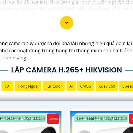
 dịch vụ lắp đặt camera Hikvision giá rẻ và chuyên nghiệp cho
t camera an ninh, đội ngũ kỹ thuật viên của chúng tôi cam 
.
ng những thương hiệu hàng đầu thế giới về giải pháp an nin
t lượng hình ảnh sắc nét mà còn đem đến sự tin cậy và an t
ikvision giá rẻ và chuyên nghiệp cho dự án của mình, chúng t
ng camera tuy được ra đời khá lâu nhưng hiệu quả đem lại 
 như các hoạt động trong bóng tối thông minh cho hình ảnh 
 có ánh sáng.
LẮP CAMERA H.265+ HIKVISION
78°
Hồng Ngoại
Full Color
AI
CMOS
Xoay 360
Spee