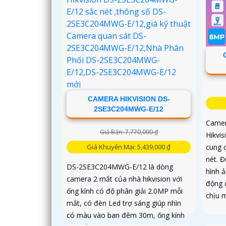
CAMERA HIKVISION DS-
2SE3C204MWG-E/12
Camer
Giá Bán: 7,770,000 ₫
Hikvi
Giá Khuyến Mại: 5,439,000 ₫
cung 
nét. Đ
DS-2SE3C204MWG-E/12 là dòng
hình ả
camera 2 mắt của nhà hikvision với
động 
ống kính có độ phân giải 2.0MP mỗi
chịu 
mắt, có đèn Led trợ sáng giúp nhìn
có màu vào ban đêm 30m, ống kính