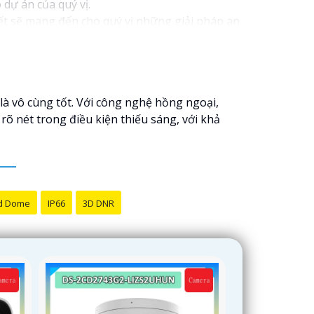
 dự án của quý vị.
kết sẽ mang đến cho quý vị những giải pháp an
h video. Với các tính năng và công nghệ tiên
oàn cho dự án của quý vị.
ôi luôn sẵn lòng hỗ trợ và tư vấn cho quý vị.
là vô cùng tốt. Với công nghệ hồng ngoại,
rõ nét trong điều kiện thiếu sáng, với khả
d Dome
IP66
3D DNR