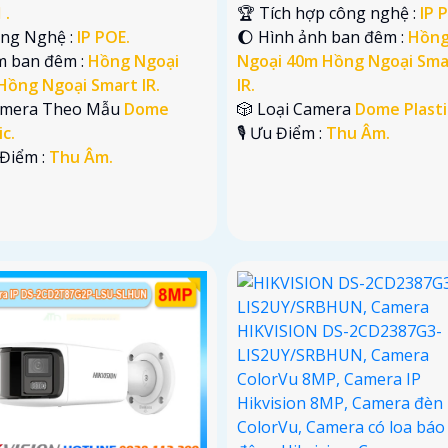
 .
🏆 Tích hợp công nghệ :
IP 
ông Nghệ :
IP POE.
🌔 Hình ảnh ban đêm :
Hồn
m ban đêm :
Hồng Ngoại
Ngoại 40m Hồng Ngoại Sma
Hồng Ngoại Smart IR.
IR.
Camera Theo Mẫu
Dome
🎲 Loại Camera
Dome Plasti
ic.
️🎙 Ưu Điểm :
Thu Âm.
u Điểm :
Thu Âm.