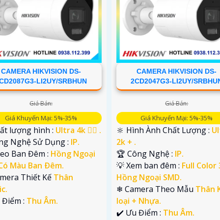
CAMERA HIKVISION DS-
CAMERA HIKVISION DS-
CD2087G3-LI2UY/SRBHUN
2CD2047G3-LI2UY/SRBHU
Giá Bán:
Giá Bán:
Giá Khuyến Mại: 5%-35%
Giá Khuyến Mại: 5%-35%
ất lượng hình :
Ultra 4k 👍🏾 .
🔆 Hình Ành Chất Lượng :
Ul
ông Nghệ Sử Dụng :
IP.
2k + .
deo Ban Đêm :
Hồng Ngoại
🏆 Công Nghệ :
IP.
Có Màu Ban Ðêm.
💡 Xem ban đêm :
Full Color
amera Thiết Kế
Thân
Hồng Ngoại SMD.
ic.
❄ Camera Theo Mẫu
Thân 
 Điểm :
Thu Âm.
loại + Nhựa.
️✔️ Ưu Điểm :
Thu Âm.