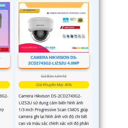
nghệ Smart Hybrid Light cho hình ảnh
ban đêm màu khi phát hiện chuyển
động. Camera còn có tính năng phát
hiện xâm nhập, hàng rào ảo và phân
biệt người, phương tiện
-
CAMERA HIKVISION DS-
2CD2743G2-LIZS2U 4.0MP
Giá Bán: Liên hệ
Giá Khuyến Mại: 45%
3G2-
Camera Hikvison DS-2CD2743G2-
LIZS2U sử dụng cảm biến hình ảnh
rợ
1/3-inch Progressive Scan CMOS giúp
camera ghi lại hình ảnh với độ chi tiết
cao và màu sắc chính xác với độ phân