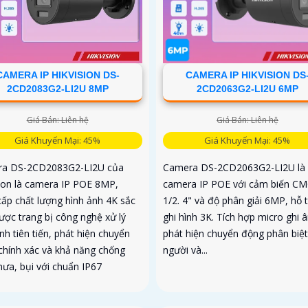
CAMERA IP HIKVISION DS-
CAMERA IP HIKVISION DS
2CD2083G2-LI2U 8MP
2CD2063G2-LI2U 6MP
Giá Bán: Liên hệ
Giá Bán: Liên hệ
Giá Khuyến Mại: 45%
Giá Khuyến Mại: 45%
a DS-2CD2083G2-LI2U của
Camera DS-2CD2063G2-LI2U là
sion là camera IP POE 8MP,
camera IP POE với cảm biến C
cấp chất lượng hình ảnh 4K sắc
1/2. 4" và độ phân giải 6MP, hỗ 
ược trang bị công nghệ xử lý
ghi hình 3K. Tích hợp micro ghi 
nh tiên tiến, phát hiện chuyển
phát hiện chuyển động phân biệt
chính xác và khả năng chống
người và...
mưa, bụi với chuẩn IP67