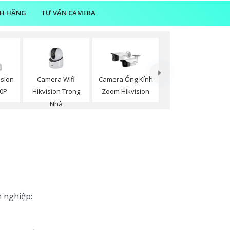
NH HÃNG
TƯ VẤN CAMERA
Camera Wifi
ision
Camera Ống Kính
Hikvision Trong
80P
Zoom Hikvision
Nhà
n nghiệp: