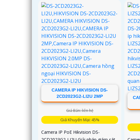
có thể thu phóng, trang bị chống
ngược sáng DWDR
CAMERA IP HIKVISION DS-
2CD2023G2-LI2U 2MP
CA
Giá Bán: liên hệ
Giá Khuyến Mại: 45%
Camera IP PoE Hikvision DS-
2CD2023G2-LI2U Giải pháp giám sát
Camer