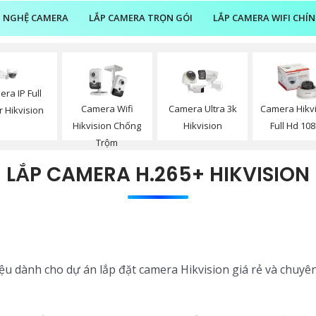
 NGHỆ CAMERA
LẮP CAMERA TRỌN GÓI
LẮP CAMERA WIFI CHÍ
ra IP Full
Camera Wifi
Camera Ultra 3k
Camera Hikv
r Hikvision
Hikvision Chống
Hikvision
Full Hd 10
Trộm
LẮP CAMERA H.265+ HIKVISION
iệu dành cho dự án lắp đặt camera Hikvision giá rẻ và chuyê