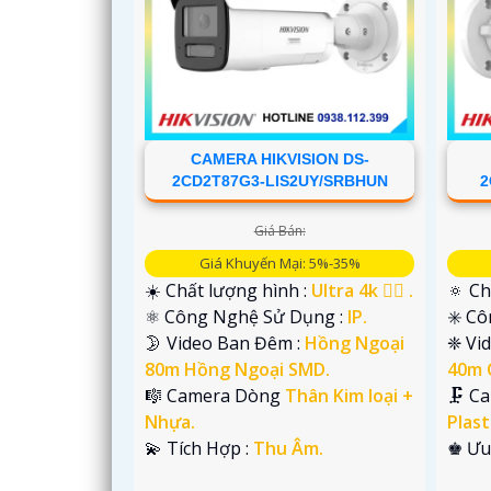
CAMERA HIKVISION DS-
2CD2T87G3-LIS2UY/SRBHUN
2
Giá Bán:
Giá Khuyến Mại: 5%-35%
☀️ Chất lượng hình :
Ultra 4k 👍🏾 .
🔅 Ch
⚛️ Công Nghệ Sử Dụng :
IP.
✳️ C
🌛 Video Ban Đêm :
Hồng Ngoại
❈ Vi
'
80m Hồng Ngoại SMD.
40m 
🎼️ Camera Dòng
Thân Kim loại +
🗜️ C
Nhựa.
Plast
️💫 Tích Hợp :
Thu Âm.
️♚ Ưu