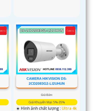
CAMERA HIKVISION DS-
2CD2083G2-LI2UHUN
Giá Bán:
Giá Khuyến Mại: 5%-35%
☀️ Hình ảnh chất lượng :
Ultra 4k