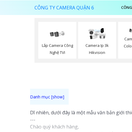
CÔNG TY CAMERA QUẬN 6
CÔNG
Came
Lắp Camera Công
Camera Ip 3k
Colo
Nghệ TVI
Hikvision
Dĩ nhiên, dưới đây là một mẫu văn bản giới th
---
Chào quý khách hàng,