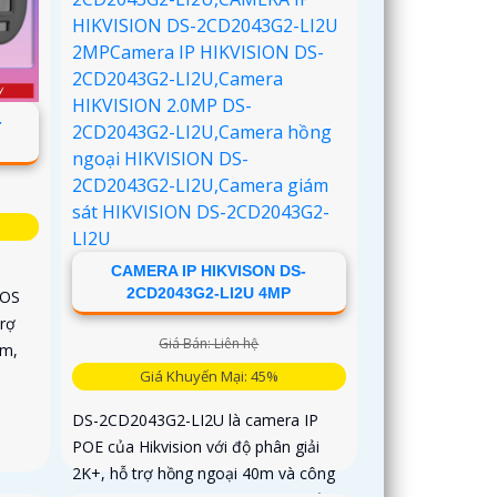
-
CAMERA IP HIKVISON DS-
2CD2043G2-LI2U 4MP
MOS
trợ
Giá Bán: Liên hệ
âm,
Giá Khuyến Mại: 45%
DS-2CD2043G2-LI2U là camera IP
POE của Hikvision với độ phân giải
2K+, hỗ trợ hồng ngoại 40m và công