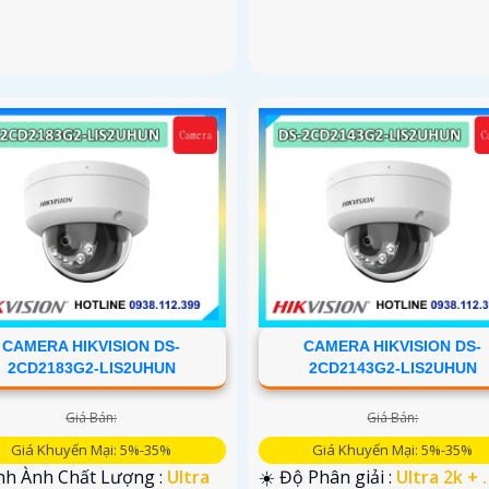
CAMERA HIKVISION DS-
CAMERA HIKVISION DS-
2CD2183G2-LIS2UHUN
2CD2143G2-LIS2UHUN
Giá Bán:
Giá Bán:
Giá Khuyến Mại: 5%-35%
Giá Khuyến Mại: 5%-35%
ình Ành Chất Lượng :
Ultra
☀️ Độ Phân giải :
Ultra 2k + .