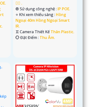
POE.
👍🏾 .
g
®️ Sử dụng công nghệ :
IP POE.
rt
⭐ Khi xem thiếu sáng :
Hồng
Ngoại 40m Hồng Ngoại Smart
c.
IR.
♊ Camera Thiết Kế
Thân Plastic.
️💮 Đặt Điểm :
Thu Âm.