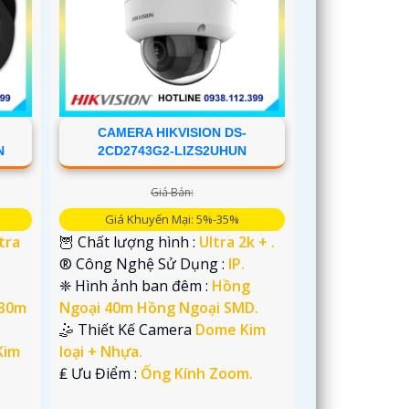
CAMERA HIKVISION DS-
N
2CD2743G2-LIZS2UHUN
Giá Bán:
Giá Khuyến Mại: 5%-35%
tra
🦉 Chất lượng hình :
Ultra 2k + .
®️ Công Nghệ Sử Dụng :
IP.
❈ Hình ảnh ban đêm :
Hồng
 30m
Ngoại 40m Hồng Ngoại SMD.
🤹 Thiết Kế Camera
Dome Kim
Kim
loại + Nhựa.
️₤ Ưu Điểm :
Ống Kính Zoom.