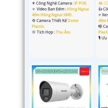
⚜️ Công Nghệ Camera :
IP POE.
4k 👍🏾
🔅 Video Ban Đêm :
Hồng Ngoại
👍 C
40m Hồng Ngoại SMD.
⭐ Xe
💢 Camera Thiết Kế
Dome
40m 
Plastic.
🎼️ 
️💠 Tích Hợp :
Thu Âm.
Plast
️🎙 Ư