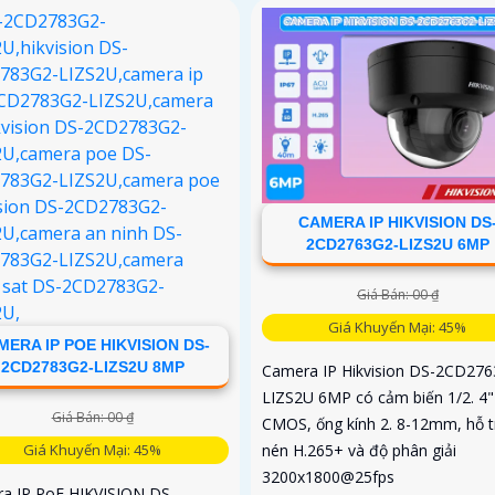
CAMERA IP HIKVISION DS
2CD2763G2-LIZS2U 6MP
Giá Bán: 00 ₫
Giá Khuyến Mại: 45%
MERA IP POE HIKVISION DS-
2CD2783G2-LIZS2U 8MP
Camera IP Hikvision DS-2CD276
LIZS2U 6MP có cảm biến 1/2. 4"
Giá Bán: 00 ₫
CMOS, ống kính 2. 8-12mm, hỗ t
Giá Khuyến Mại: 45%
nén H.265+ và độ phân giải
3200x1800@25fps
a IP PoE HIKVISION DS-