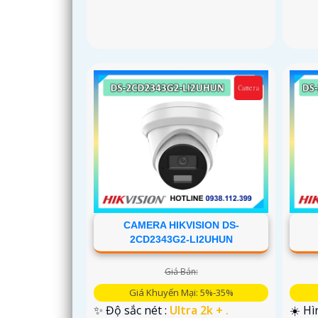
CAMERA HIKVISION DS-
2CD2343G2-LI2UHUN
Giá Bán:
Giá Khuyến Mại: 5%-35%
✨ Độ sắc nét :
Ultra 2k + .
☀️ H