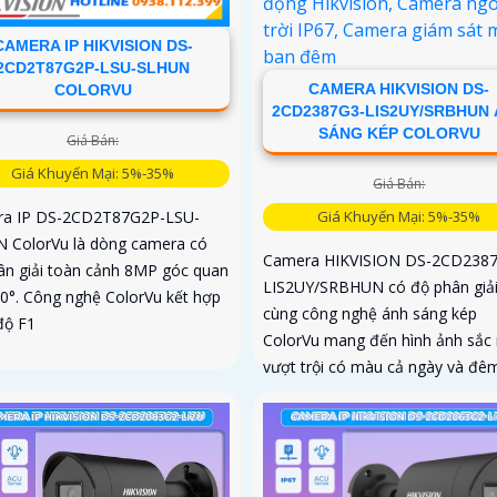
CAMERA IP HIKVISION DS-
2CD2T87G2P-LSU-SLHUN
CAMERA HIKVISION DS-
COLORVU
2CD2387G3-LIS2UY/SRBHUN
SÁNG KÉP COLORVU
Giá Bán:
Giá Khuyến Mại: 5%-35%
Giá Bán:
Giá Khuyến Mại: 5%-35%
a IP DS-2CD2T87G2P-LSU-
 ColorVu là dòng camera có
Camera HIKVISION DS-2CD238
ân giải toàn cảnh 8MP góc quan
LIS2UY/SRBHUN có độ phân giả
80°. Công nghệ ColorVu kết hợp
cùng công nghệ ánh sáng kép
độ F1
ColorVu mang đến hình ảnh sắc 
vượt trội có màu cả ngày và đê