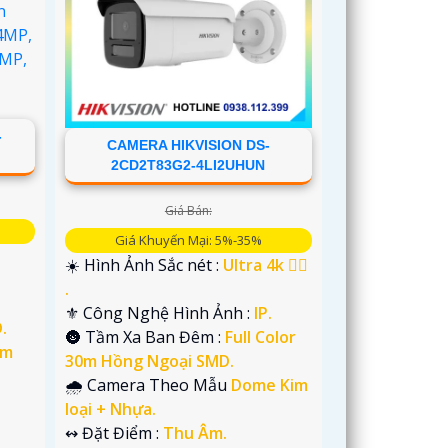
-
CAMERA HIKVISION DS-
2CD2T83G2-4LI2UHUN
Giá Bán:
Giá Khuyến Mại: 5%-35%
☀️ Hình Ảnh Sắc nét :
Ultra 4k 👍🏾
.
⚜️ Công Nghệ Hình Ảnh :
IP.
.
🌚 Tầm Xa Ban Đêm :
Full Color
im
30m Hồng Ngoại SMD.
🌧️ Camera Theo Mẫu
Dome Kim
loại + Nhựa.
️↭ Đặt Điểm :
Thu Âm.