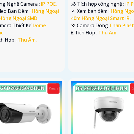
ông Nghệ Camera :
IP POE.
🕉️ Tích hợp công nghệ :
IP 
ideo Ban Đêm :
Hồng Ngoại
🔅 Xem ban đêm :
Hồng Ngo
Hồng Ngoại SMD.
40m Hồng Ngoại Smart IR.
amera Thiết Kế
Dome
💢 Camera Dòng
Thân Plast
ic.
️₤ Tích Hợp :
Thu Âm.
ích Hợp :
Thu Âm.