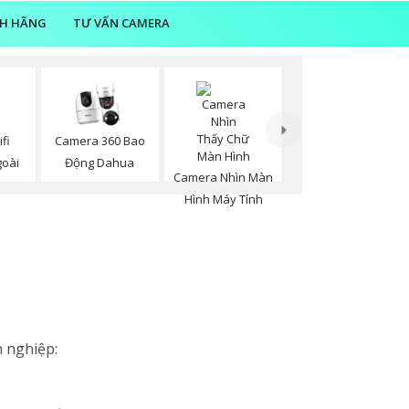
NH HÃNG
TƯ VẤN CAMERA
fi
Camera 360 Bao
goài
Động Dahua
Camera Nhìn Màn
Hình Máy Tính
n nghiệp: