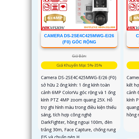
CAMERA DS-2SE4C425MWG-E/26
C
(F0) GÓC RỘNG
Giá Bán:
Giá Khuyến Mại: 5%-35%
Camera DS-2SE4C425MWG-E/26 (F0)
Camer
sở hữu 2 ống kính: 1 ống kính toàn
kết hợ
cảnh 6MP ColorVu góc rộng và 1 ống
cảnh 
kính PTZ 4MP zoom quang 25X. Hỗ
kính 
trợ ghi hình màu trong điều kiện thiếu
quang
sáng, tích hợp công nghệ
hồng n
DarkFighter, hồng ngoại 100m, đèn
trắng 30m, Face Capture, chống rung
EIS và chuẩn nén H