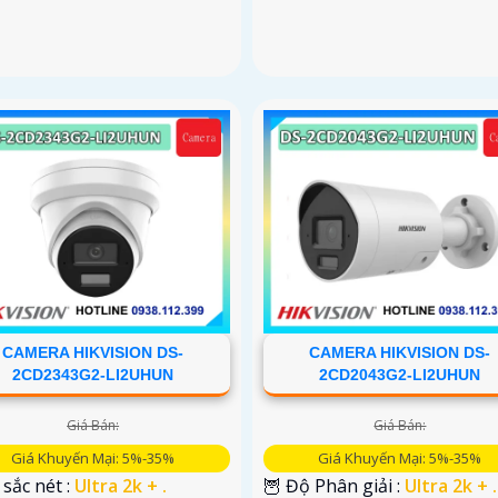
CAMERA HIKVISION DS-
CAMERA HIKVISION DS-
2CD2343G2-LI2UHUN
2CD2043G2-LI2UHUN
Giá Bán:
Giá Bán:
Giá Khuyến Mại: 5%-35%
Giá Khuyến Mại: 5%-35%
sắc nét :
Ultra 2k + .
🦉 Độ Phân giải :
Ultra 2k + .