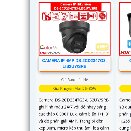
CAMERA IP 4MP DS-2CD2347G3-
LIS2UY/SRB
Giá Bán: Liên Hệ
Giá Khuyến Mại: 5%-35%
Camera DS-2CD2347G3-LIS2UY/SRB
Camer
ghi hình màu 24/7 với độ nhạy sáng
sử dụ
cực thấp 0.0001 Lux, cảm biến 1/1. 8”
phân 
và độ phân giải 4MP. Trang bị đèn
H.265
kép 30m, micro kép thu âm, loa cảnh
dung 