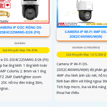
AMERA IP GÓC RỘNG DS-
CAMERA IP WI-FI 4MP DS
2SE4C225MWG-E/26 (F0)
2DE2C400IWG/W(W)
Giá Bán:
Giá Bán: 2,160,000 ₫
Giá Khuyến Mại: 5%-35%
Giá Khuyến Mại: 1,512,000 ₫
a DS-2SE4C225MWG-E/26 (F0)
Camera IP Wi-Fi DS-
p hai ống kính: 1 ống kính toàn
2DE2C400IWG/W(W) độ phân giả
6MP ColorVu 2. 8mm và 1 ống
4MP cho hình ảnh sắc nét, hỗ tr
PTZ 2MP DarkFighter zoom
hình ban đêm với hồng ngoại 30
 25X. Hỗ trợ đèn trắng 30m,
Tích hợp micro, loa và khả năn
goại...
thoại hai chiều