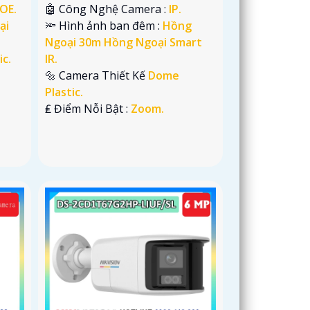
POE.
🤖️ Công Nghệ Camera :
IP.
ại
🔦 Hình ảnh ban đêm :
Hồng
Ngoại 30m Hồng Ngoại Smart
ic.
IR.
🔩 Camera Thiết Kế
Dome
Plastic.
️₤ Điểm Nỗi Bật :
Zoom.