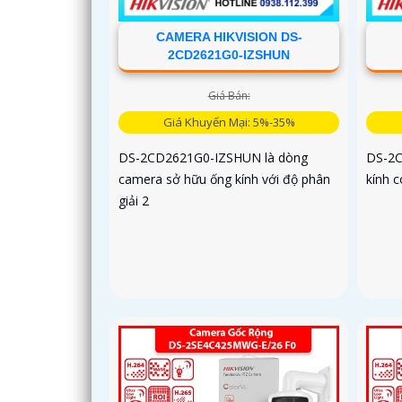
CAMERA HIKVISION DS-
2CD2621G0-IZSHUN
Giá Bán:
Giá Khuyến Mại: 5%-35%
DS-2CD2621G0-IZSHUN là dòng
DS-2C
camera sở hữu ống kính với độ phân
kính c
giải 2