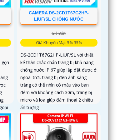
CAMERA DS-2CD1T67G2HP-
LIUF/SL CHỐNG NƯỚC
Giá Bán:
Giá Khuyến Mại: 5%-35%
DS-2CD1T67G2HP-LIUF/SL với thiết
ỏ gọn
kế thân chắc chắn trang bị khả năng
chống nước IP 67 giúp lắp đặt được ở
sáng
ngoài trời, trang bị đèn ánh sáng
ược
trắng có thể nhìn có màu vào ban
g
đêm với khoảng cách 30m, trang bị
ng
micro và loa giúp đàm thoại 2 chiều
goại
ấn tượng