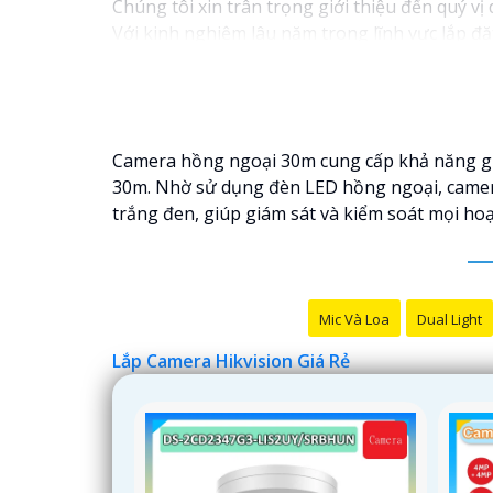
Chúng tôi xin trân trọng giới thiệu đến quý vị
Với kinh nghiệm lâu năm trong lĩnh vực lắp đặ
ninh hiệu quả, đáng tin cậy và tiết kiệm chi phí
Camera của Hikvision được biết đến là một tro
tiến, camera Hikvision không chỉ
chắc chắn
chấ
Nếu quý vị quan tâm đến việc lắp đặt camera H
Camera hồng ngoại 30m cung cấp khả năng ghi 
30m. Nhờ sử dụng đèn LED hồng ngoại, camera
trắng đen, giúp giám sát và kiểm soát mọi ho
Mic Và Loa
Dual Light
Lắp Camera Hikvision Giá Rẻ