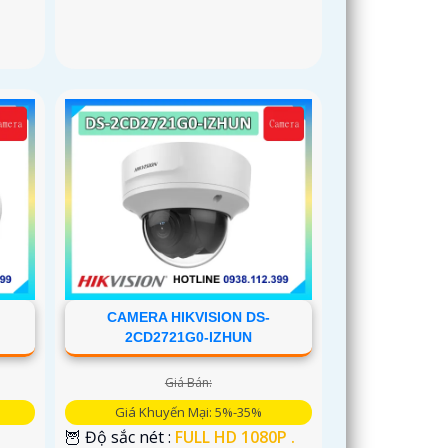
CAMERA HIKVISION DS-
2CD2721G0-IZHUN
Giá Bán:
Giá Khuyến Mại: 5%-35%
🦉 Độ sắc nét :
FULL HD 1080P .