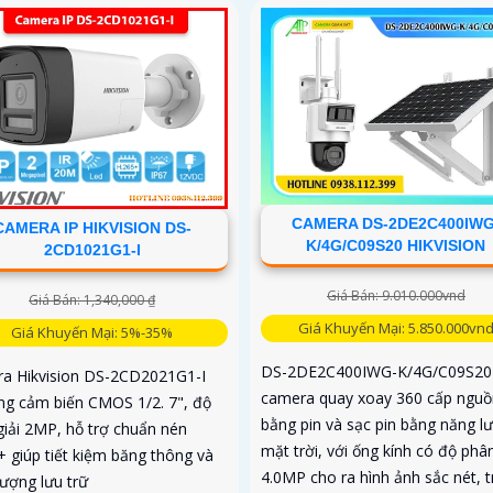
CAMERA DS-2DE2C400IWG
CAMERA IP HIKVISION DS-
K/4G/C09S20 HIKVISION
2CD1021G1-I
Giá Bán: 9.010.000vnd
Giá Bán: 1,340,000 ₫
Giá Khuyến Mại: 5.850.000vn
Giá Khuyến Mại: 5%-35%
DS-2DE2C400IWG-K/4G/C09S20 
a Hikvision DS-2CD2021G1-I
camera quay xoay 360 cấp nguồ
ng cảm biến CMOS 1/2. 7", độ
bằng pin và sạc pin bằng năng l
giải 2MP, hỗ trợ chuẩn nén
mặt trời, với ống kính có độ phân
+ giúp tiết kiệm băng thông và
4.0MP cho ra hình ảnh sắc nét, 
lượng lưu trữ