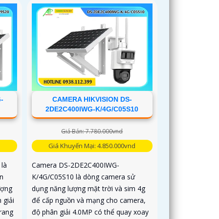
-
CAMERA HIKVISION DS-
2DE2C400IWG-K/4G/C05S10
Giá Bán: 7.780.000vnd
d
Giá Khuyến Mại: 4.850.000vnd
là
Camera DS-2DE2C400IWG-
n
K/4G/C05S10 là dòng camera sử
ượng
dụng năng lượng mặt trời và sim 4g
 giải
để cấp nguồn và mạng cho camera,
trang
độ phân giải 4.0MP có thể quay xoay