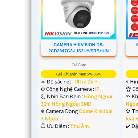
CAMERA HIKVISION DS-
2CD2347G3-LIS2UY/SRBHUN
Giá Bán:
Giá Khuyến Mại: 5%-35%
👀 Độ sắc nét :
Ultra 2k + .
️⚡ Hì
⚙ Công Nghệ Camera :
IP.
🏆 C
🌜 Nhìn Ban Đêm :
Hồng Ngoại
🔦 Kh
'
30m Hồng Ngoại SMD.
Ngoạ
❄ Camera Dòng
Dome Kim loại
💢 T
+ Nhựa.
loại 
️💮 Ưu Điểm :
Thu Âm.
️✔️ Đ