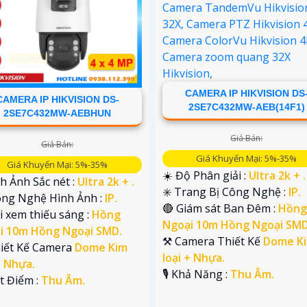
CAMERA IP HIKVISION DS
CAMERA IP HIKVISION DS-
2SE7C432MW-AEB(14F1)
2SE7C432MW-AEBHUN
Giá Bán:
Giá Bán:
Giá Khuyến Mại: 5%-35%
Giá Khuyến Mại: 5%-35%
☀️ Độ Phân giải :
Ultra 2k + .
nh Ảnh Sắc nét :
Ultra 2k + .
✳️ Trang Bị Công Nghệ :
IP.
ông Nghệ Hình Ảnh :
IP.
🔴 Giám sát Ban Đêm :
Hồng
i xem thiếu sáng :
Hồng
Ngoại 10m Hồng Ngoại SMD
i 10m Hồng Ngoại SMD.
⚒ Camera Thiết Kế
Dome K
hiết Kế Camera
Dome Kim
loại + Nhựa.
+ Nhựa.
️🎙 Khả Năng :
Thu Âm.
ặt Điểm :
Thu Âm.