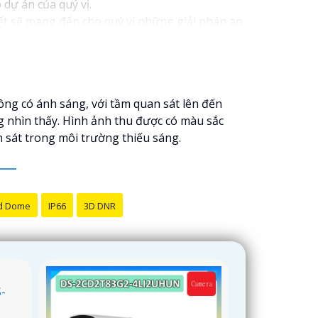
 dự án của quý vị.
kết sẽ mang đến cho quý vị những giải pháp an
h video. Với các tính năng và công nghệ tiên
oàn cho dự án của quý vị.
ôi luôn sẵn lòng hỗ trợ và tư vấn cho quý vị.
ông có ánh sáng, với tầm quan sát lên đến
 nhìn thấy. Hình ảnh thu được có màu sắc
n sát trong môi trường thiếu sáng.
d Dome
IP66
3D DNR