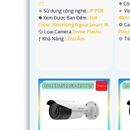
👍🏾 .
⚜️ C
⚛️ Sử dụng công nghệ :
IP POE.
🔅 V
❃ Xem Được Ban Đêm :
Full
40m 
Color 30m Hồng Ngoại Smart IR.
💢 C
💦 Loại Camera
Dome Plastic.
Plast
️ƒ Khả Năng :
Thu Âm.
️💠 T