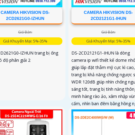
CAMERA HIKVISION DS-
CAMERA HIKVISION DS-
2CD2621G0-IZHUN
2CD2121G1-IHUN
Giá Bán:
Giá Bán:
Giá Khuyến Mại: 5%-35%
Giá Khuyến Mại: 5%-35%
D2621G0-IZHUN trang bị ống
DS-2CD2121G1-IHUN là dòng
ó độ phân giải 2
camera ip wifi thiết kế dome nh
giúp lắp đặt thẫm mỹ cực kì cao,
trang bị khả năng chống ngược 
WDR 120dB giúp nhìn chống ng
sáng tốt, trang bị tính năng thôn
minh hàng rào ảo, xâm nhập vù
cấm, nhìn ban đêm bằng hồng n
30m