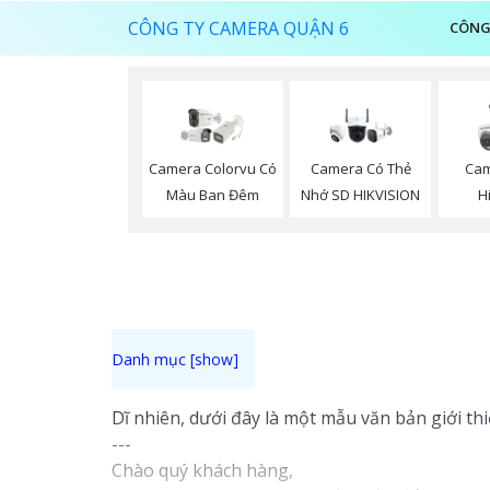
CÔNG TY CAMERA QUẬN 6
CÔNG
Camera Colorvu Có
Camera Có Thẻ
Cam
Màu Ban Đêm
Nhớ SD HIKVISION
H
Dĩ nhiên, dưới đây là một mẫu văn bản giới th
---
Chào quý khách hàng,