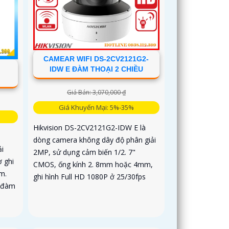
CAMEAR WIFI DS-2CV2121G2-
-
IDW E ĐÀM THOẠI 2 CHIỀU
Giá Bán: 3,070,000 ₫
Giá Khuyến Mại: 5%-35%
Hikvision DS-2CV2121G2-IDW E là
dòng camera không dây độ phân giải
i
2MP, sử dụng cảm biến 1/2. 7"
ợ ghi
CMOS, ống kính 2. 8mm hoặc 4mm,
m.
ghi hình Full HD 1080P ở 25/30fps
g đàm