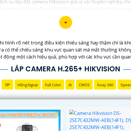
 dịch vụ lắp đặt camera Hikvision giá rẻ và chuyên nghiệp cho
t camera an ninh, đội ngũ kỹ thuật viên của chúng tôi cam 
.
ng những thương hiệu hàng đầu thế giới về giải pháp an nin
t lượng hình ảnh sắc nét mà còn đem đến sự tin cậy và an t
ikvision giá rẻ và chuyên nghiệp cho dự án của mình, chúng t
hình rõ nét trong điều kiện thiếu sáng hay thậm chí là kh
 có thể chiếu sáng khu vực quan sát mà mắt thường không
ạt động một cách hiệu quả, phù hợp với các khu vực cần qua
LẮP CAMERA H.265+ HIKVISION
78°
Hồng Ngoại
Full Color
AI
CMOS
Xoay 360
Spee