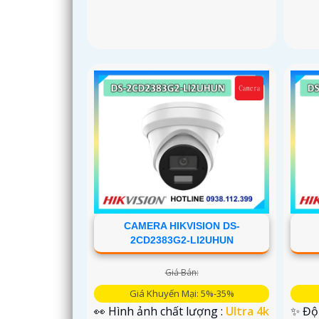
CAMERA HIKVISION DS-
2CD2383G2-LI2UHUN
Giá Bán:
Giá Khuyến Mại: 5%-35%
👀 Hình ảnh chất lượng :
Ultra 4k
✨ Độ 