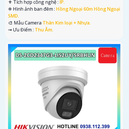
⚜️ Tích hợp công nghệ :
IP.
❈ Hình ảnh ban đêm :
Hồng Ngoại 60m Hồng Ngoại
SMD.
🎨 Mẫu Camera
Thân Kim loại + Nhựa.
️⇝ Ưu Điểm :
Thu Âm.