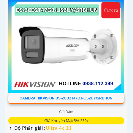
CAMERA HIKVISION DS-2CD2T47G3-LIS2UY/SRBHUN
Giá Bán:
Giá Khuyến Mại: 5%-35%
🔅 Độ Phân giải :
Ultra 4k 👍🏾 .