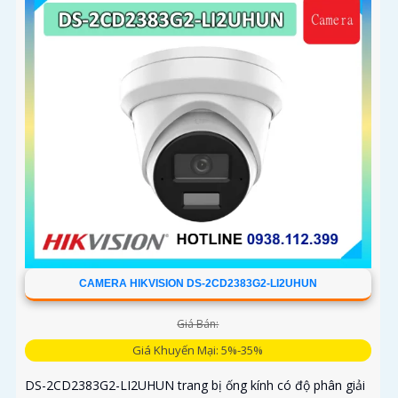
CAMERA HIKVISION DS-2CD2383G2-LI2UHUN
Giá Bán:
Giá Khuyến Mại: 5%-35%
DS-2CD2383G2-LI2UHUN trang bị ống kính có độ phân giải