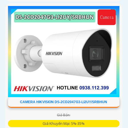
CAMERA HIKVISION DS-2CD2047G3-LI2UY/SRBHUN
Giá Bán:
Giá Khuyến Mại: 5%-35%