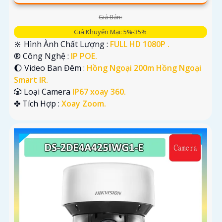
Giá Bán:
Giá Khuyến Mại: 5%-35%
🔆 Hình Ành Chất Lượng :
FULL HD 1080P .
®️ Công Nghệ :
IP POE.
🌔 Video Ban Đêm :
Hồng Ngoại 200m Hồng Ngoại
Smart IR.
🎲 Loại Camera
IP67 xoay 360.
️✤ Tích Hợp :
Xoay Zoom.