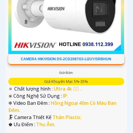
CAMERA HIKVISION DS-2CD2087G3-LI2UY/SRBHUN
Giá Bán:
Giá Khuyến Mại: 5%-35%
🔅 Chất lượng hình :
Ultra 4k 👍🏾 .
✳️ Công Nghệ Sử Dụng :
IP.
❈ Video Ban Đêm :
Hồng Ngoại 40m Có Màu Ban
Ðêm.
🗜️ Camera Thiết Kế
Thân Plastic.
️♚ Ưu Điểm :
Thu Âm.