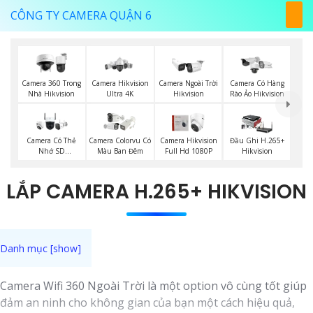
CÔNG TY CAMERA QUẬN 6
Camera 360 Trong
Camera Hikvision
Camera Ngoài Trời
Camera Có Hàng
Nhà Hikvision
Ultra 4K
Hikvision
Rào Ảo Hikvision
Camera Có Thẻ
Camera Colorvu Có
Camera Hikvision
Đầu Ghi H.265+
Nhớ SD
Màu Ban Đêm
Full Hd 1080P
Hikvision
HIKVISION
LẮP CAMERA H.265+ HIKVISION
Camera Wifi 360 Ngoài Trời là một option vô cùng tốt giúp
đảm an ninh cho không gian của bạn một cách hiệu quả,