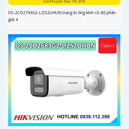
Giá Khuyến Mại: 5%-35%
DS-2CD2743G2-LIZS2UHUN trang bị ống kính có độ phân
giải 4