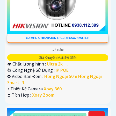
CAMERA HIKVISION DS-2DE4A425IWG1-E
Giá Bán:
Giá Khuyến Mại: 5%-35%
👁 Chất lượng hình :
Ultra 2k + .
👍 Công Nghệ Sử Dụng :
IP POE.
✪ Video Ban Đêm :
Hồng Ngoại 50m Hồng Ngoại
Smart IR.
↕️ Thiết Kế Camera
Xoay 360.
️➲ Tích Hợp :
Xoay Zoom.