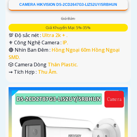
CAMERA HIKVISION DS-2CD2647G3-LIZS2UY/SRBHUN
Giá Bán:
Giá Khuyến Mại: 5%-35%
💯 Độ sắc nét :
Ultra 2k + .
⚜️ Công Nghệ Camera :
IP.
🔴 Nhìn Ban Đêm :
Hồng Ngoại 60m Hồng Ngoại
SMD.
🎲 Camera Dòng
Thân Plastic.
️⇝ Tích Hợp :
Thu Âm.