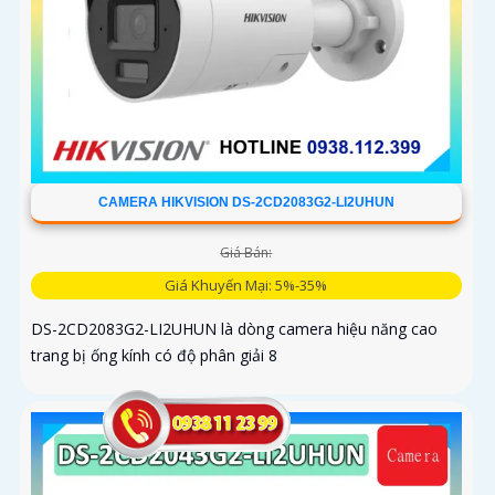
CAMERA HIKVISION DS-2CD2083G2-LI2UHUN
Giá Bán:
Giá Khuyến Mại: 5%-35%
DS-2CD2083G2-LI2UHUN là dòng camera hiệu năng cao
trang bị ống kính có độ phân giải 8