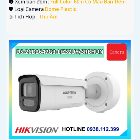
🌚 Xem ban đêm :
Full Color 60m Có Màu Ban Ðêm.
🛡 Loại Camera
Dome Plastic.
️➲ Tích Hợp :
Thu Âm.