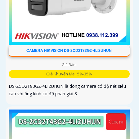
CAMERA HIKVISION DS-2CD2T83G2-4LI2UHUN
Giá Bán:
Giá Khuyến Mại: 5%-35%
DS-2CD2T83G2-4LI2UHUN là dòng camera có độ nét siêu
cao với ống kính có độ phân giải 8