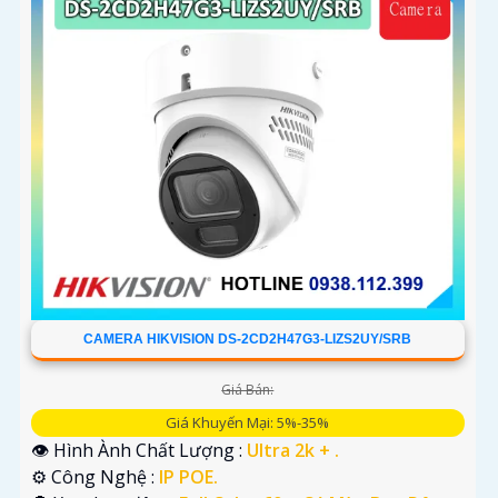
CAMERA HIKVISION DS-2CD2H47G3-LIZS2UY/SRB
Giá Bán:
Giá Khuyến Mại: 5%-35%
👁 Hình Ành Chất Lượng :
Ultra 2k + .
⚙ Công Nghệ :
IP POE.