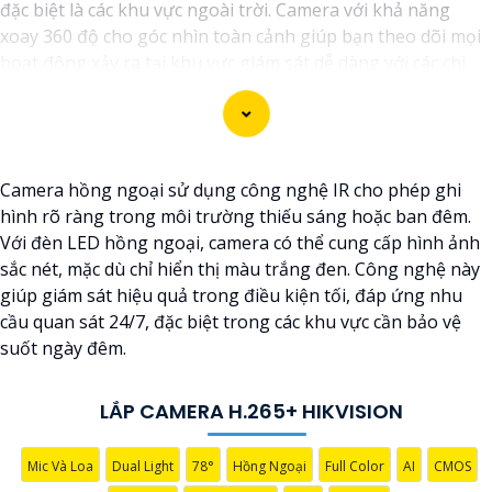
đặc biệt là các khu vực ngoài trời. Camera với khả năng
xoay 360 độ cho góc nhìn toàn cảnh giúp bạn theo dõi mọi
hoạt động xảy ra tại khu vực giám sát dễ dàng với các chi
tiết trong khung hình sẽ được thể hiện rõ ràng.
Camera được thiết kế chắc chắn, chống nước và chống bụi
giúp camera hoạt động ổn định trong mọi điều kiện thời
Camera hồng ngoại sử dụng công nghệ IR cho phép ghi
tiết. ️Với camera wifi 360 ngoài trời, bạn có thể yên tâm mà
hình rõ ràng trong môi trường thiếu sáng hoặc ban đêm.
không cần lo lắng về việc bị xâm nhập hoặc mất trội tài sản.
Với đèn LED hồng ngoại, camera có thể cung cấp hình ảnh
sắc nét, mặc dù chỉ hiển thị màu trắng đen. Công nghệ này
giúp giám sát hiệu quả trong điều kiện tối, đáp ứng nhu
cầu quan sát 24/7, đặc biệt trong các khu vực cần bảo vệ
suốt ngày đêm.
LẮP CAMERA H.265+ HIKVISION
Mic Và Loa
Dual Light
78°
Hồng Ngoại
Full Color
AI
CMOS