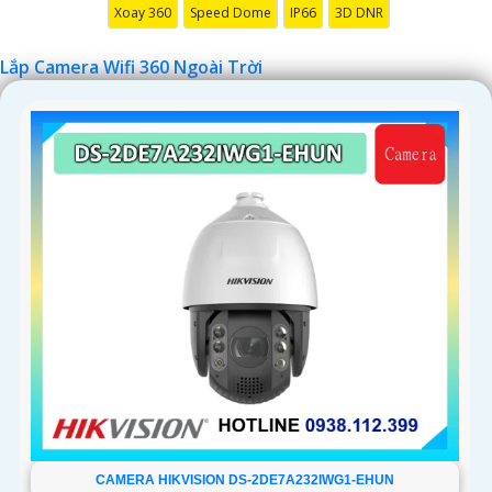
Xoay 360
Speed Dome
IP66
3D DNR
'
Lắp Camera Wifi 360 Ngoài Trời
CAMERA HIKVISION DS-2DE7A232IWG1-EHUN