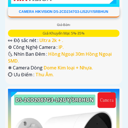
CAMERA HIKVISION DS-2CD2347G3-LIS2UY/SRBHUN
Giá Bán:
Giá Khuyến Mại: 5%-35%
👀 Độ sắc nét :
Ultra 2k + .
⚙ Công Nghệ Camera :
IP.
🌜 Nhìn Ban Đêm :
Hồng Ngoại 30m Hồng Ngoại
SMD.
❄ Camera Dòng
Dome Kim loại + Nhựa.
️💮 Ưu Điểm :
Thu Âm.