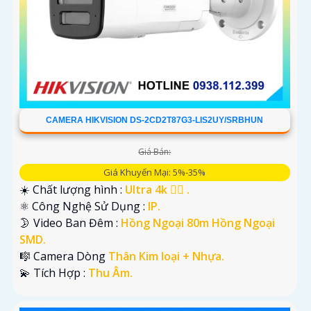
CAMERA HIKVISION DS-2CD2T87G3-LIS2UY/SRBHUN
Giá Bán:
Giá Khuyến Mại: 5%-35%
☀️ Chất lượng hình :
Ultra 4k 👍🏾 .
⚛️ Công Nghệ Sử Dụng :
IP.
🌛 Video Ban Đêm :
Hồng Ngoại 80m Hồng Ngoại
SMD.
🎼️ Camera Dòng
Thân Kim loại + Nhựa.
️💫 Tích Hợp :
Thu Âm.