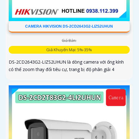
CAMERA HIKVISION DS-2CD2643G2-LIZS2UHUN
Giá Bán:
Giá Khuyến Mại: 5%-35%
DS-2CD2643G2-LIZS2UHUN là dòng camera với ống kính
có thể zoom thay đổi tiêu cự, trang bị độ phân giải 4