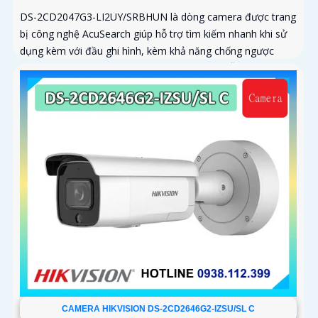
DS-2CD2047G3-LI2UY/SRBHUN là dòng camera được trang
bị công nghệ AcuSearch giúp hỗ trợ tìm kiếm nhanh khi sử
dụng kèm với đầu ghi hình, kèm khả năng chống ngược
sáng WDR 130dB, trang bị micro kép và loa hỗ trợ đàm
thoại 2 chiều, ống kính 4
CAMERA HIKVISION DS-2CD2646G2-IZSU/SL C