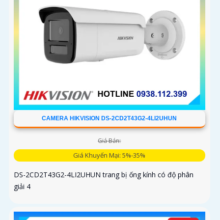
CAMERA HIKVISION DS-2CD2T43G2-4LI2UHUN
Giá Bán:
Giá Khuyến Mại: 5%-35%
DS-2CD2T43G2-4LI2UHUN trang bị ống kính có độ phân
giải 4