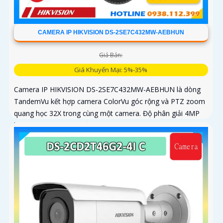
CAMERA IP HIKVISION DS-2SE7C432MW-AEBHUN
Giá Bán:
Giá Khuyến Mại: 5%-35%
Camera IP HIKVISION DS-2SE7C432MW-AEBHUN là dòng
TandemVu kết hợp camera ColorVu góc rộng và PTZ zoom
quang học 32X trong cùng một camera. Độ phân giải 4MP
hồng ngoại 200m chuẩn nén H