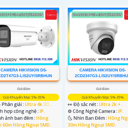
CAMERA HIKVISION DS-
CAMERA HIKVISION DS-
CD2T47G3-LIS2UY/SRBHUN
2CD2347G3-LIS2UY/SRBH
Giá Bán:
Giá Bán:
Giá Khuyến Mại: 5%-35%
Giá Khuyến Mại: 5%-35%
 Phân giải :
Ultra 4k 👍🏾 .
👀 Độ sắc nét :
Ultra 2k + .
ch hợp công nghệ :
IP.
⚙ Công Nghệ Camera :
IP.
nh ảnh ban đêm :
Hồng
🌜 Nhìn Ban Đêm :
Hồng Ng
i 60m Hồng Ngoại SMD.
30m Hồng Ngoại SMD.