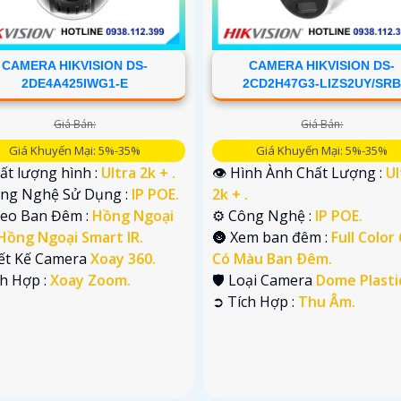
CAMERA HIKVISION DS-
CAMERA HIKVISION DS-
2DE4A425IWG1-E
2CD2H47G3-LIZS2UY/SR
Giá Bán:
Giá Bán:
Giá Khuyến Mại: 5%-35%
Giá Khuyến Mại: 5%-35%
ất lượng hình :
Ultra 2k + .
👁 Hình Ành Chất Lượng :
Ul
ông Nghệ Sử Dụng :
IP POE.
2k + .
deo Ban Đêm :
Hồng Ngoại
⚙ Công Nghệ :
IP POE.
Hồng Ngoại Smart IR.
🌚 Xem ban đêm :
Full Color
iết Kế Camera
Xoay 360.
Có Màu Ban Ðêm.
ch Hợp :
Xoay Zoom.
🛡 Loại Camera
Dome Plasti
️➲ Tích Hợp :
Thu Âm.