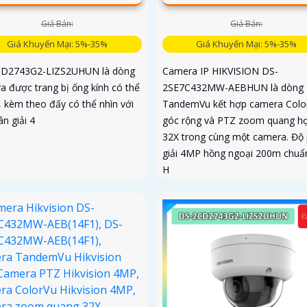
Giá Bán:
Giá Bán:
Giá Khuyến Mại: 5%-35%
Giá Khuyến Mại: 5%-35%
D2743G2-LIZS2UHUN là dòng
Camera IP HIKVISION DS-
a được trang bị ống kính có thể
2SE7C432MW-AEBHUN là dòng
 kèm theo đấy có thể nhìn với
TandemVu kết hợp camera Colo
n giải 4
góc rộng và PTZ zoom quang h
32X trong cùng một camera. Độ
giải 4MP hồng ngoại 200m chuẩ
H