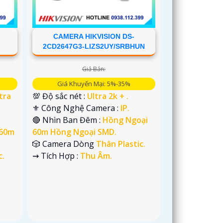
CAMERA HIKVISION DS-
B
2CD2647G3-LIZS2UY/SRBHUN
Giá Bán:
Giá Khuyến Mại: 5%-35%
tra
💯 Độ sắc nét :
Ultra 2k + .
⚜️ Công Nghệ Camera :
IP.
🔴 Nhìn Ban Đêm :
Hồng Ngoại
 60m
60m Hồng Ngoại SMD.
🎲 Camera Dòng
Thân Plastic.
c.
️⇝ Tích Hợp :
Thu Âm.