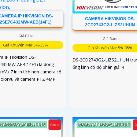
CAMERA IP HIKVISION DS-
CAMERA HIKVISION DS-
2SE7C432MW-AEB(14F1)
2CD2743G2-LIZS2UHUN
Giá Bán:
Giá Bán:
Giá Khuyến Mại: 5%-35%
Giá Khuyến Mại: 5%-35%
a IP Hikvision DS-
DS-2CD2743G2-LIZS2UHUN tran
432MW-AEB(14F1) là dòng
ống kính có độ phân giải 4
mVu 7 inch tích hợp camera cố
ColorVu và camera PTZ 4MP