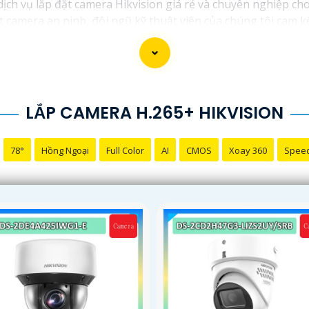
 dịch vụ lắp đặt camera Hikvision giá rẻ và chuyên nghiệp cho
t camera an ninh, đội ngũ kỹ thuật viên của chúng tôi cam 
.
ng những thương hiệu hàng đầu thế giới về giải pháp an nin
t lượng hình ảnh sắc nét mà còn đem đến sự tin cậy và an t
ikvision giá rẻ và chuyên nghiệp cho dự án của mình, chúng t
LẮP CAMERA H.265+ HIKVISION
78°
Hồng Ngoại
Full Color
AI
CMOS
Xoay 360
Spee