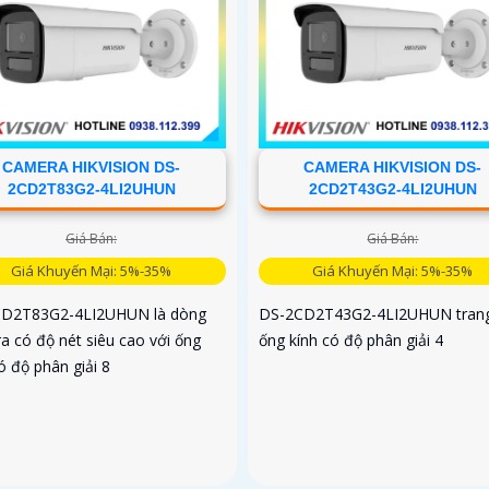
CAMERA HIKVISION DS-
CAMERA HIKVISION DS-
2CD2T83G2-4LI2UHUN
2CD2T43G2-4LI2UHUN
Giá Bán:
Giá Bán:
Giá Khuyến Mại: 5%-35%
Giá Khuyến Mại: 5%-35%
D2T83G2-4LI2UHUN là dòng
DS-2CD2T43G2-4LI2UHUN trang
a có độ nét siêu cao với ống
ống kính có độ phân giải 4
ó độ phân giải 8