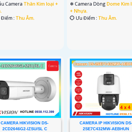
ẫu Camera
Thân Kim loại +
❄ Camera Dòng
Dome Kim l
.
+ Nhựa.
 Điểm :
Thu Âm.
️💮 Ưu Điểm :
Thu Âm.
CAMERA HIKVISION DS-
CAMERA IP HIKVISION DS
2CD2646G2-IZSU/SL C
2SE7C432MW-AEBHUN