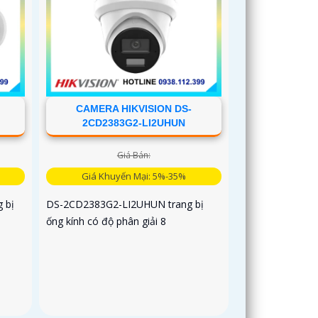
CAMERA HIKVISION DS-
2CD2383G2-LI2UHUN
Giá Bán:
Giá Khuyến Mại: 5%-35%
 bị
DS-2CD2383G2-LI2UHUN trang bị
ống kính có độ phân giải 8