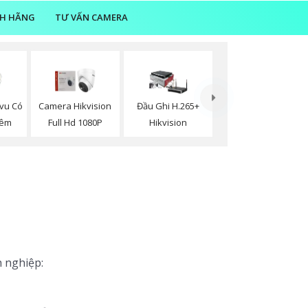
NH HÃNG
TƯ VẤN CAMERA
vu Có
Camera Hikvision
Đầu Ghi H.265+
Đêm
Full Hd 1080P
Hikvision
n nghiệp: