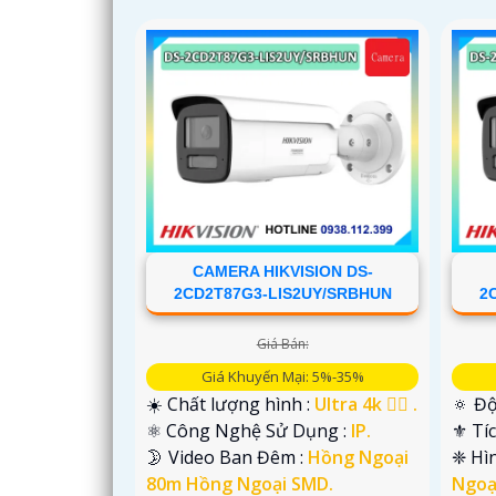
CAMERA HIKVISION DS-
2CD2T87G3-LIS2UY/SRBHUN
2
Giá Bán:
Giá Khuyến Mại: 5%-35%
☀️ Chất lượng hình :
Ultra 4k 👍🏾 .
🔅 Độ
⚛️ Công Nghệ Sử Dụng :
IP.
⚜️ Tí
🌛 Video Ban Đêm :
Hồng Ngoại
❈ Hì
80m Hồng Ngoại SMD.
Ngoạ