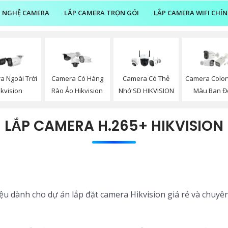
 NGHỆ CAMERA
LẮP CAMERA TRỌN GÓI
LẮP CAMERA WIFI CHÍ
a Ngoài Trời
Camera Có Hàng
Camera Có Thẻ
Camera Color
ikvision
Rào Ảo Hikvision
Nhớ SD HIKVISION
Màu Ban 
LẮP CAMERA H.265+ HIKVISION
iệu dành cho dự án lắp đặt camera Hikvision giá rẻ và chuyê