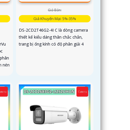
Giá Bán:
Giá Khuyến Mại: 5%-35%
DS-2CD2T46G2-4I C là dòng camera
thiết kế kiểu dáng thân chắc chắn,
rVu
trang bị ống kính có độ phân giải 4
ọc
 phân
n nén