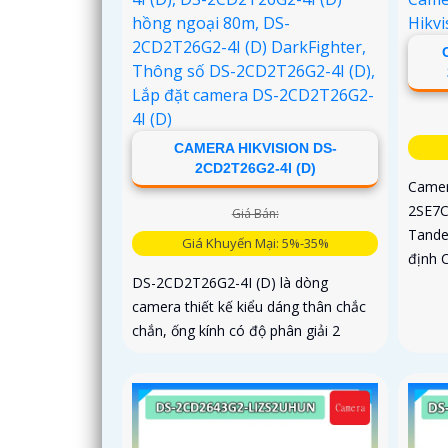
CAMERA HIKVISION DS-
2CD2T26G2-4I (D)
Camer
2SE7C
Giá Bán:
Tande
Giá Khuyến Mại: 5%-35%
định 
DS-2CD2T26G2-4I (D) là dòng
camera thiết kế kiểu dáng thân chắc
chắn, ống kính có độ phân giải 2