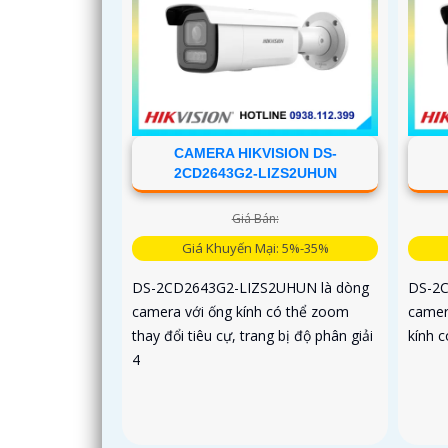
CAMERA HIKVISION DS-
2CD2643G2-LIZS2UHUN
Giá Bán:
Giá Khuyến Mại: 5%-35%
DS-2CD2643G2-LIZS2UHUN là dòng
DS-2C
camera với ống kính có thể zoom
camer
thay đổi tiêu cự, trang bị độ phân giải
kính c
4