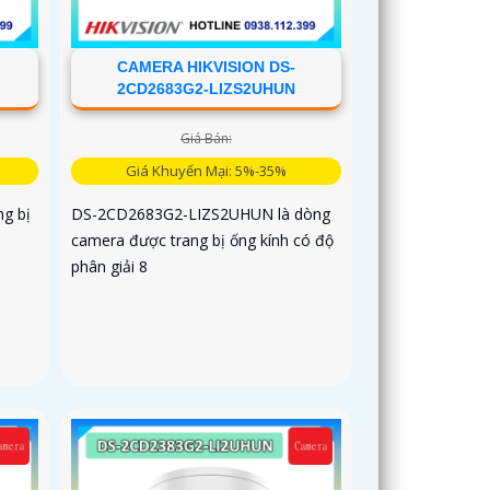
CAMERA HIKVISION DS-
2CD2683G2-LIZS2UHUN
Giá Bán:
Giá Khuyến Mại: 5%-35%
g bị
DS-2CD2683G2-LIZS2UHUN là dòng
camera được trang bị ống kính có độ
phân giải 8