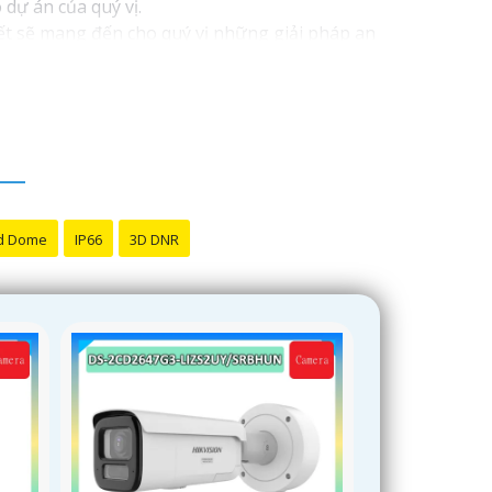
 dự án của quý vị.
kết sẽ mang đến cho quý vị những giải pháp an
h video. Với các tính năng và công nghệ tiên
oàn cho dự án của quý vị.
ôi luôn sẵn lòng hỗ trợ và tư vấn cho quý vị.
d Dome
IP66
3D DNR