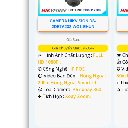
CAMERA HIKVISION DS-
2DE7A232IWG1-EHUN
Giá Bán:
Giá Khuyến Mại: 5%-35%
🔆 Hình Ành Chất Lượng :
FULL
👁 Ch
HD 1080P .
👍 C
®️ Công Nghệ :
IP POE.
✪ Vi
🌔 Video Ban Đêm :
Hồng Ngoại
50m 
200m Hồng Ngoại Smart IR.
↕️ Th
🎲 Loại Camera
IP67 xoay 360.
️➲ Tí
'
️✤ Tích Hợp :
Xoay Zoom.