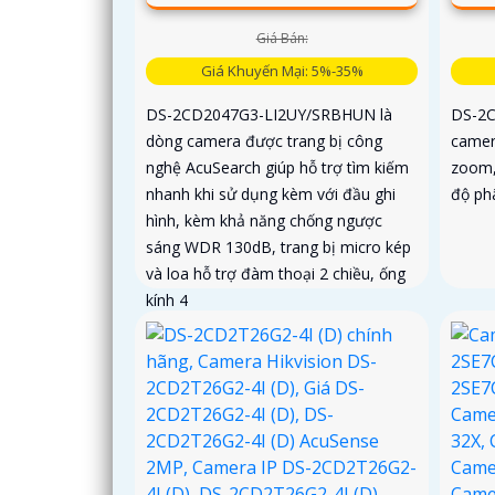
Giá Bán:
Giá Khuyến Mại: 5%-35%
DS-2CD2047G3-LI2UY/SRBHUN là
DS-2C
dòng camera được trang bị công
camer
nghệ AcuSearch giúp hỗ trợ tìm kiếm
zoom,
nhanh khi sử dụng kèm với đầu ghi
độ phâ
hình, kèm khả năng chống ngược
sáng WDR 130dB, trang bị micro kép
và loa hỗ trợ đàm thoại 2 chiều, ống
kính 4