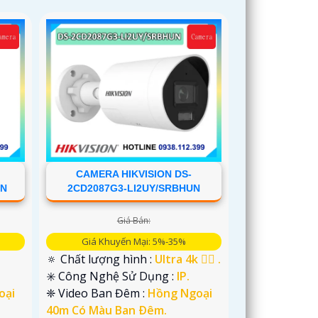
CAMERA HIKVISION DS-
UN
2CD2087G3-LI2UY/SRBHUN
Giá Bán:
Giá Khuyến Mại: 5%-35%
🔅 Chất lượng hình :
Ultra 4k 👍🏾 .
✳️ Công Nghệ Sử Dụng :
IP.
oại
❈ Video Ban Đêm :
Hồng Ngoại
40m Có Màu Ban Ðêm.