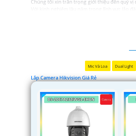
Chúng tôi xin trân trọng giới thiệu đến quý vị
Với kinh nghiệm lâu năm trong lĩnh vực lắp đặ
ninh hiệu quả, đáng tin cậy và tiết kiệm chi phí
Camera của Hikvision được biết đến là một tro
tiến, camera Hikvision không chỉ
chắc chắn
chấ
Nếu quý vị quan tâm đến việc lắp đặt camera H
Mic Và Loa
Dual Light
Lắp Camera Hikvision Giá Rẻ