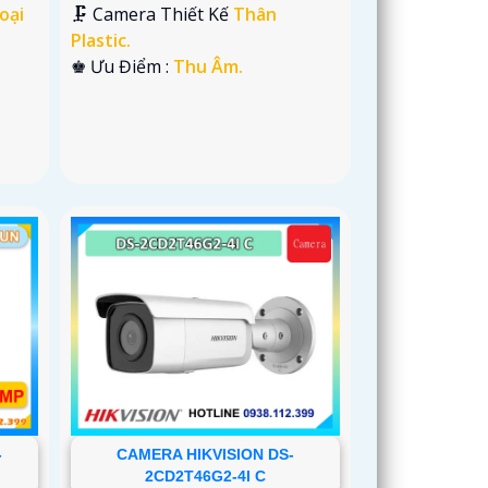
oại
🗜️ Camera Thiết Kế
Thân
Plastic.
️♚ Ưu Điểm :
Thu Âm.
-
CAMERA HIKVISION DS-
2CD2T46G2-4I C