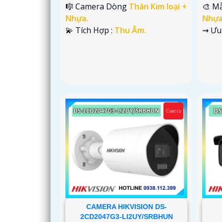
🎼️ Camera Dòng
Thân Kim loại +
🎨 M
Nhựa.
Nhựa
️💫 Tích Hợp :
Thu Âm.
️⇝ Ưu
CAMERA HIKVISION DS-
2CD2047G3-LI2UY/SRBHUN