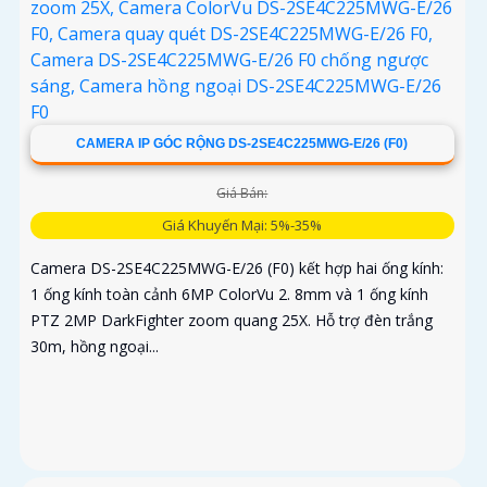
CAMERA IP GÓC RỘNG DS-2SE4C225MWG-E/26 (F0)
Giá Bán:
Giá Khuyến Mại: 5%-35%
Camera DS-2SE4C225MWG-E/26 (F0) kết hợp hai ống kính:
1 ống kính toàn cảnh 6MP ColorVu 2. 8mm và 1 ống kính
PTZ 2MP DarkFighter zoom quang 25X. Hỗ trợ đèn trắng
30m, hồng ngoại...