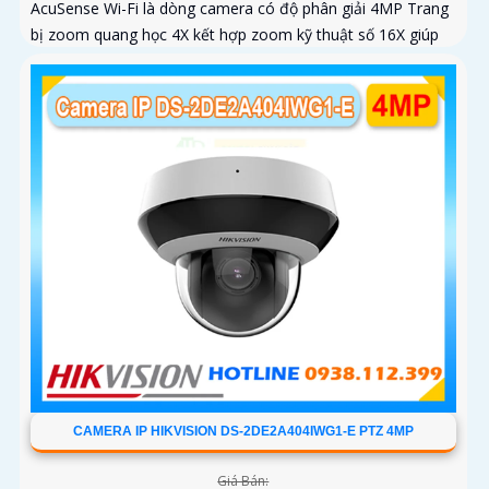
AcuSense Wi-Fi là dòng camera có độ phân giải 4MP Trang
bị zoom quang học 4X kết hợp zoom kỹ thuật số 16X giúp
quan sát rõ các đối tượng ở khoảng cách xa
CAMERA IP HIKVISION DS-2DE2A404IWG1-E PTZ 4MP
Giá Bán: