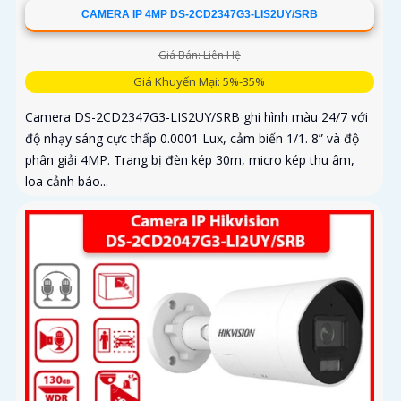
CAMERA IP 4MP DS-2CD2347G3-LIS2UY/SRB
Giá Bán: Liên Hệ
Giá Khuyến Mại: 5%-35%
Camera DS-2CD2347G3-LIS2UY/SRB ghi hình màu 24/7 với
độ nhạy sáng cực thấp 0.0001 Lux, cảm biến 1/1. 8” và độ
phân giải 4MP. Trang bị đèn kép 30m, micro kép thu âm,
loa cảnh báo...