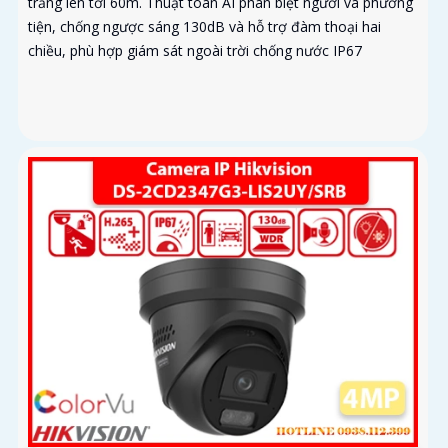
trắng lên tới 60m. Thuật toán AI phân biệt người và phương
tiện, chống ngược sáng 130dB và hỗ trợ đàm thoại hai
chiều, phù hợp giám sát ngoài trời chống nước IP67