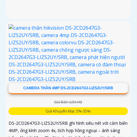
CAMERA THÂN 4MP DS-2CD2647G3-LIZS2UY/SRB
Giá Bán: Liên Hệ
Giá Khuyến Mại: 5%-35%
DS-2CD2647G3-LIZS2UY/SRB ghi hình siêu nét với cảm biến
4MP, ống kính zoom 4x, tích hợp hồng ngoại – ánh sáng