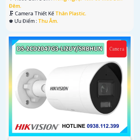
Ðêm.
🗜️ Camera Thiết Kế
Thân Plastic.
️♚ Ưu Điểm :
Thu Âm.