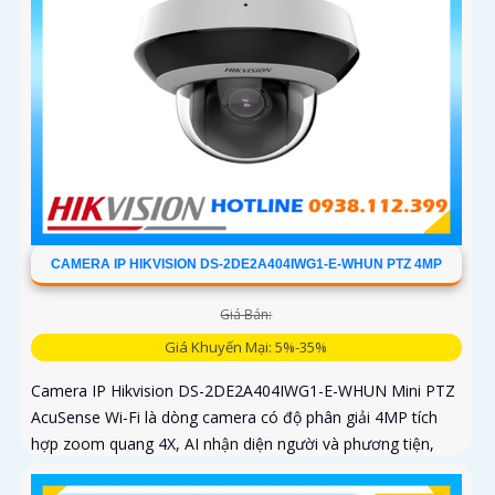
CAMERA IP HIKVISION DS-2DE2A404IWG1-E-WHUN PTZ 4MP
Giá Bán:
Giá Khuyến Mại: 5%-35%
Camera IP Hikvision DS-2DE2A404IWG1-E-WHUN Mini PTZ
AcuSense Wi-Fi là dòng camera có độ phân giải 4MP tích
hợp zoom quang 4X, AI nhận diện người và phương tiện,
đàm thoại hai chiều, hồng ngoại 20m cùng khả năng kết nối