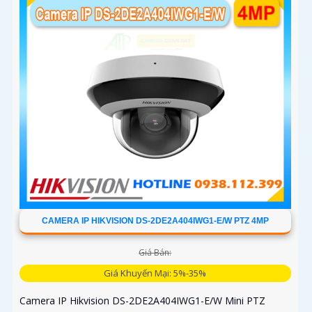
không dây linh hoạt cho hệ thống giám sát hiện đại
CAMERA IP HIKVISION DS-2DE2A404IWG1-E/W PTZ 4MP
Giá Bán:
Giá Khuyến Mại: 5%-35%
Camera IP Hikvision DS-2DE2A404IWG1-E/W Mini PTZ