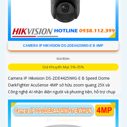
CAMERA IP HIKVISION DS-2DE4425IWG-E B 4MP
Giá Bán:
Giá Khuyến Mại: 5%-35%
Camera IP Hikvision DS-2DE4425IWG-E B Speed Dome
DarkFighter AcuSense 4MP sở hữu zoom quang 25X và
Công nghệ AI nhận diện người và phương tiện, hỗ trợ chụp
ảnh khuôn mặt lên đến 5 khuôn mặt cùng 1 thời điểm