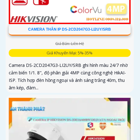
CAMERA THÂN IP DS-2CD2047G3-LI2UY/SRB
Giá Bán: Liên Hệ
Giá Khuyến Mại: 5%-35%
Camera DS-2CD2047G3-LI2UY/SRB ghi hình màu 24/7 nhờ
cảm biến 1/1. 8", độ phân giải 4MP cùng công nghệ HikAI-
ISP. Tích hợp đèn hồng ngoại và ánh sáng trắng 40m, thu
âm kép, đàm...