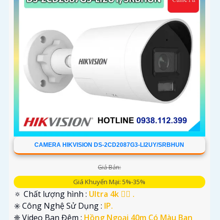
CAMERA HIKVISION DS-2CD2087G3-LI2UY/SRBHUN
Giá Bán:
Giá Khuyến Mại: 5%-35%
🔅 Chất lượng hình :
Ultra 4k 👍🏾 .
✳️ Công Nghệ Sử Dụng :
IP.
❈ Video Ban Đêm :
Hồng Ngoại 40m Có Màu Ban