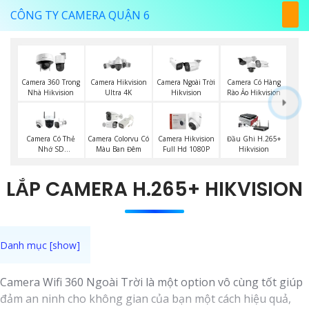
CÔNG TY CAMERA QUẬN 6
Camera 360 Trong
Camera Hikvision
Camera Ngoài Trời
Camera Có Hàng
Nhà Hikvision
Ultra 4K
Hikvision
Rào Ảo Hikvision
Camera Có Thẻ
Camera Colorvu Có
Camera Hikvision
Đầu Ghi H.265+
Nhớ SD
Màu Ban Đêm
Full Hd 1080P
Hikvision
HIKVISION
LẮP CAMERA H.265+ HIKVISION
Camera Wifi 360 Ngoài Trời là một option vô cùng tốt giúp
đảm an ninh cho không gian của bạn một cách hiệu quả,