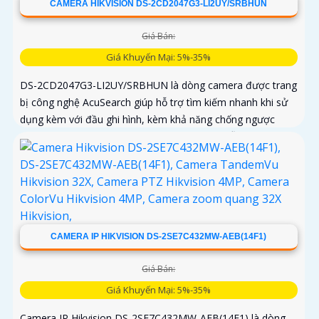
CAMERA HIKVISION DS-2CD2047G3-LI2UY/SRBHUN
Giá Bán:
Giá Khuyến Mại: 5%-35%
DS-2CD2047G3-LI2UY/SRBHUN là dòng camera được trang
bị công nghệ AcuSearch giúp hỗ trợ tìm kiếm nhanh khi sử
dụng kèm với đầu ghi hình, kèm khả năng chống ngược
sáng WDR 130dB, trang bị micro kép và loa hỗ trợ đàm
thoại 2 chiều, ống kính 4
CAMERA IP HIKVISION DS-2SE7C432MW-AEB(14F1)
Giá Bán:
Giá Khuyến Mại: 5%-35%
Camera IP Hikvision DS-2SE7C432MW-AEB(14F1) là dòng