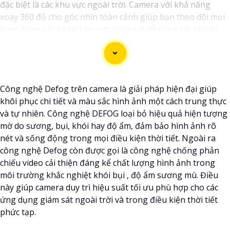
đặc biệt là các khu vực ngoài trời. Camera với khả năng
xoay 360 độ cho góc nhìn toàn cảnh giúp bạn theo dõi mọi
hoạt động xảy ra tại khu vực giám sát dễ dàng với các chi
tiết trong khung hình sẽ được thể hiện rõ ràng.
Camera được thiết kế chắc chắn, chống nước và chống bụi
giúp camera hoạt động ổn định trong mọi điều kiện thời
Công nghệ Defog trên camera là giải pháp hiện đại giúp
tiết. ️Với camera wifi 360 ngoài trời, bạn có thể yên tâm mà
khôi phục chi tiết và màu sắc hình ảnh một cách trung thực
không cần lo lắng về việc bị xâm nhập hoặc mất trội tài sản.
và tự nhiên. Công nghệ DEFOG loại bỏ hiệu quả hiện tượng
mờ do sương, bụi, khói hay độ ẩm, đảm bảo hình ảnh rõ
nét và sống động trong mọi điều kiện thời tiết. Ngoài ra
công nghệ Defog còn được gọi là công nghệ chống phản
chiếu video cải thiện đáng kể chất lượng hình ảnh trong
môi trường khắc nghiệt khói bụi , độ ẩm sương mù. Điều
này giúp camera duy trì hiệu suất tối ưu phù hợp cho các
ứng dụng giám sát ngoài trời và trong điều kiện thời tiết
phức tạp.