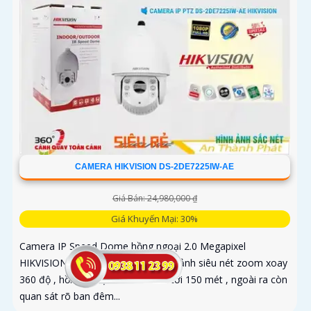
CAMERA HIKVISION DS-2DE7225IW-AE
Giá Bán: 24,980,000 ₫
Giá Khuyến Mại: 30%
Camera IP Speed Dome hồng ngoại 2.0 Megapixel
HIKVISION DS-2DE7225IW-AE hình ảnh siêu nét zoom xoay
360 độ , hồng ngoại ban đêm lên tới 150 mét , ngoài ra còn
quan sát rõ ban đêm...