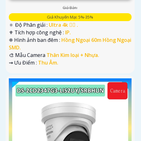
Giá Bán:
Giá Khuyến Mại: 5%-35%
🔅 Độ Phân giải :
Ultra 4k 👍🏾 .
⚜️ Tích hợp công nghệ :
IP.
❈ Hình ảnh ban đêm :
Hồng Ngoại 60m Hồng Ngoại
SMD.
🎨 Mẫu Camera
Thân Kim loại + Nhựa.
️⇝ Ưu Điểm :
Thu Âm.