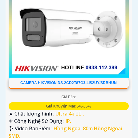
CAMERA HIKVISION DS-2CD2T87G3-LIS2UY/SRBHUN
Giá Bán:
Giá Khuyến Mại: 5%-35%
☀️ Chất lượng hình :
Ultra 4k 👍🏾 .
⚛️ Công Nghệ Sử Dụng :
IP.
🌛 Video Ban Đêm :
Hồng Ngoại 80m Hồng Ngoại
SMD.