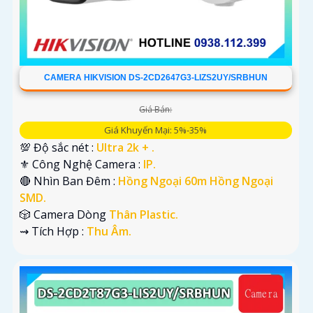
CAMERA HIKVISION DS-2CD2647G3-LIZS2UY/SRBHUN
Giá Bán:
Giá Khuyến Mại: 5%-35%
💯 Độ sắc nét :
Ultra 2k + .
⚜️ Công Nghệ Camera :
IP.
🔴 Nhìn Ban Đêm :
Hồng Ngoại 60m Hồng Ngoại
SMD.
🎲 Camera Dòng
Thân Plastic.
️⇝ Tích Hợp :
Thu Âm.