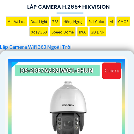
LẮP CAMERA H.265+ HIKVISION
'
Mic Và Loa
Dual Light
78°
Hồng Ngoại
Full Color
AI
CMOS
Xoay 360
Speed Dome
IP66
3D DNR
Lắp Camera Wifi 360 Ngoài Trời