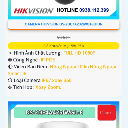
CAMERA HIKVISION DS-2DE7A232IWG1-EHUN
Giá Bán:
Giá Khuyến Mại: 5%-35%
🔆 Hình Ành Chất Lượng :
FULL HD 1080P .
®️ Công Nghệ :
IP POE.
🌔 Video Ban Đêm :
Hồng Ngoại 200m Hồng Ngoại
Smart IR.
🎲 Loại Camera
IP67 xoay 360.
️✤ Tích Hợp :
Xoay Zoom.