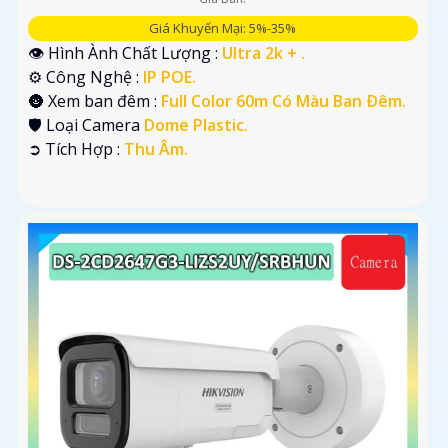
Giá Khuyến Mại: 5%-35%
👁 Hình Ành Chất Lượng :
Ultra 2k + .
⚙ Công Nghệ :
IP POE.
🌚 Xem ban đêm :
Full Color 60m Có Màu Ban Ðêm.
🛡 Loại Camera
Dome Plastic.
️➲ Tích Hợp :
Thu Âm.