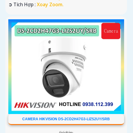
️➲ Tích Hợp :
Xoay Zoom.
CAMERA HIKVISION DS-2CD2H47G3-LIZS2UY/SRB
Giá Bán: