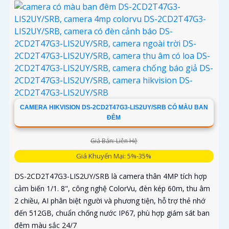
CAMERA HIKVISION DS-2CD2T47G3-LIS2UY/SRB CÓ MÀU BAN
ĐÊM
Giá Bán: Liên Hệ
Giá Khuyến Mại: 5%-35%
DS-2CD2T47G3-LIS2UY/SRB là camera thân 4MP tích hợp
cảm biến 1/1. 8", công nghệ ColorVu, đèn kép 60m, thu âm
2 chiều, AI phân biệt người và phương tiện, hỗ trợ thẻ nhớ
đến 512GB, chuẩn chống nước IP67, phù hợp giám sát ban
đêm màu sắc 24/7