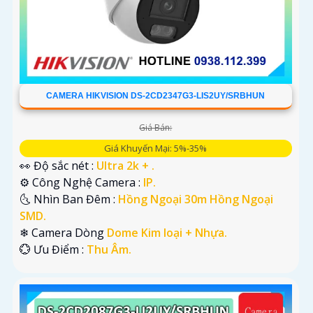
CAMERA HIKVISION DS-2CD2347G3-LIS2UY/SRBHUN
Giá Bán:
Giá Khuyến Mại: 5%-35%
👀 Độ sắc nét :
Ultra 2k + .
⚙ Công Nghệ Camera :
IP.
🌜 Nhìn Ban Đêm :
Hồng Ngoại 30m Hồng Ngoại
SMD.
❄ Camera Dòng
Dome Kim loại + Nhựa.
️💮 Ưu Điểm :
Thu Âm.