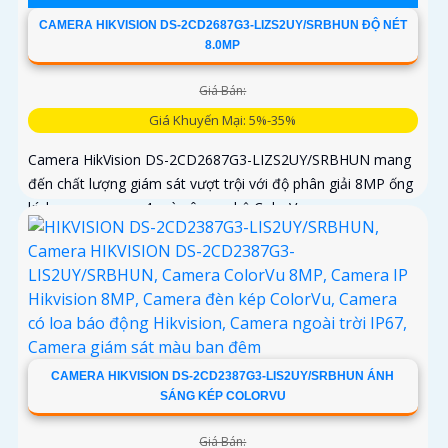
CAMERA HIKVISION DS-2CD2687G3-LIZS2UY/SRBHUN ĐỘ NÉT
8.0MP
Giá Bán:
Giá Khuyến Mại: 5%-35%
Camera HikVision DS-2CD2687G3-LIZS2UY/SRBHUN mang
đến chất lượng giám sát vượt trội với độ phân giải 8MP ống
kính zoom quang 4x và công nghệ ColorVu
CAMERA HIKVISION DS-2CD2387G3-LIS2UY/SRBHUN ÁNH
SÁNG KÉP COLORVU
Giá Bán: