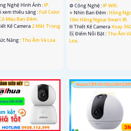
ông Nghệ Hình Ảnh :
IP.
⚙ Công Nghệ :
IP Wifi.
i xem thiếu sáng :
Full Color
⭐ Nhìn Ban Đêm :
Hồng Ngo
Có Màu Ban Ðêm.
10m Hồng Ngoại Smart IR.
hiết Kế Camera
2 Mắt Trong
⛓ Thiết Kế Camera
Xoay 360
️🆑 Điểm Nỗi Bật :
Thu Âm V
hức Năng :
Thu Âm Và Loa.
Loa.