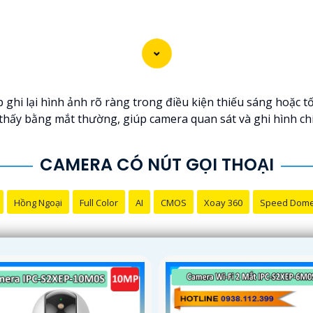
hi lại hình ảnh rõ ràng trong điều kiện thiếu sáng hoặc t
thấy bằng mắt thường, giúp camera quan sát và ghi hình ch
CAMERA CÓ NÚT GỌI THOẠI
Hồng Ngoại
Full Color
AI
CMOS
Xoay 360
Speed Dom