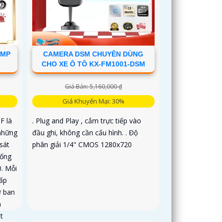
Không Dây CS-C6N-R105-1L3WF 3
6MP
CAMERA DSM CHUYÊN DÙNG
CHO XE Ô TÔ KX-FM1001-DSM
Giá Bán: 5,160,000 ₫
Giá Khuyến Mại: 30%
F là
. Plug and Play , cắm trực tiếp vào
 những
đầu ghi, không cần cấu hình. . Độ
sát
phân giải 1/4" CMOS 1280x720
 ống
0. Mỗi
ấp
ợ ban
a
t