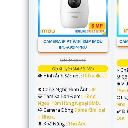
CAMERA IP PT WIFI 8MP IMOU
CAM
IPC-A82P-PRO
Giá Bán: Liên hệ
Giá Khuyến Mại: 5%-35%
️⚡ Ch
👁 Hình Ảnh Sắc nét :
Ultra 4k 👍🏾
⚒ Cô
.
'
❃ Vi
⚙ Công Nghệ Hình Ảnh :
IP.
15m 
💡 Tầm Xa Ban Đêm :
Hồng
⛓ Lo
Ngoại 10m Hồng Ngoại SMD.
Nhà.
🎼️ Camera Dòng
Dome Kim loại
️✔️ Đ
+ Nhựa.
Loa.
️👮 Khả Năng :
Thu Âm.