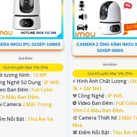
ERA IMOU IPC-S2XEP-10M0S
CAMERA 2 ỐNG KÍNH IMOU I
S2XEP-6M0S
Giá Bán:
Giá Bán:
Giá Khuyến Mại: 5%-35%
Giá Khuyến Mại: 5%-35%
ất lượng hình :
10 MP.
️⚡ Hình Ành Chất Lượng :
Ul
ng Nghệ Sử Dụng :
IP Wifi.
3k + Sắc Nét .
deo Ban Đêm :
Full Color
⚒ Công Nghệ :
IP Wifi.
Có Màu Ban Ðêm.
❂ Video Ban Đêm :
Full Colo
ại Camera
2 Mắt Trong
15m Có Màu Ban Ðêm.
🎨 Camera Thiết Kế
2 Mắt T
iểm Nỗi Bật :
Thu Âm Và
Nhà.
️⌘ Điểm Nỗi Bật :
Thu Âm V