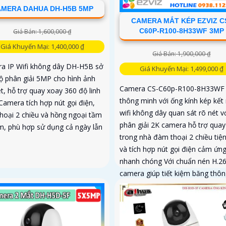
MERA DAHUA DH-H5B 5MP
CAMERA MẮT KÉP EZVIZ C
C60P-R100-8H33WF 3MP
Giá Bán: 1,600,000 ₫
Giá Khuyến Mại: 1,400,000 ₫
Giá Bán: 1,900,000 ₫
a IP Wifi không dây DH-H5B sở
Giá Khuyến Mại: 1,499,000 ₫
ộ phân giải 5MP cho hình ảnh
Camera CS-C60p-R100-8H33WF
t, hỗ trợ quay xoay 360 độ linh
thông minh với ống kính kép kết 
Camera tích hợp nút gọi điện,
wifi không dây quan sát rõ nét v
hoại 2 chiều và hồng ngoại tầm
phân giải 2K camera hỗ trợ quay
m, phù hợp sử dụng cả ngày lẫn
trong nhà đàm thoại 2 chiều tiện
và tích hợp nút gọi điện cảm ứn
nhanh chóng Với chuẩn nén H.2
camera giúp tiết kiệm băng thôn
dung lượng lưu trữ hiệu quả