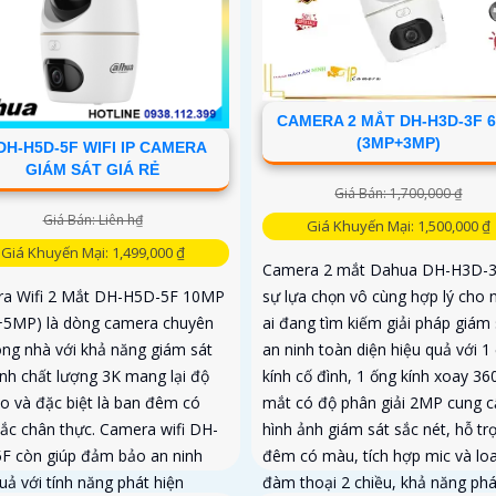
CAMERA 2 MẮT DH-H3D-3F 
(3MP+3MP)
DH-H5D-5F WIFI IP CAMERA
GIÁM SÁT GIÁ RẺ
Giá Bán: 1,700,000 ₫
Giá Bán: Liên h₫
Giá Khuyến Mại: 1,500,000 ₫
Giá Khuyến Mại: 1,499,000 ₫
Camera 2 mắt Dahua DH-H3D-3
sự lựa chọn vô cùng hợp lý cho
a Wifi 2 Mắt DH-H5D-5F 10MP
ai đang tìm kiếm giải pháp giám 
5MP) là dòng camera chuyên
an ninh toàn diện hiệu quả với 1
rong nhà với khả năng giám sát
kính cố đình, 1 ống kính xoay 36
ảnh chất lượng 3K mang lại độ
mắt có độ phân giải 2MP cung c
ao và đặc biệt là ban đêm có
hình ảnh giám sát sắc nét, hỗ tr
ắc chân thực. Camera wifi DH-
đêm có màu, tích hợp mic và lo
F còn giúp đảm bảo an ninh
đàm thoại 2 chiều, khả năng phá
uả với tính năng phát hiện