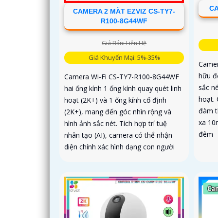
CA
CAMERA 2 MẮT EZVIZ CS-TY7-
R100-8G44WF
Giá Bán: Liên Hệ
Giá Khuyến Mại: 5%-35%
Camer
hữu đ
Camera Wi-Fi CS-TY7-R100-8G44WF
sắc né
hai ống kính 1 ống kính quay quét linh
hoạt. 
hoạt (2K+) và 1 ống kính cố định
đàm t
(2K+), mang đến góc nhìn rộng và
xa 10
hình ảnh sắc nét. Tích hợp trí tuệ
đêm
nhân tạo (AI), camera có thể nhận
diện chính xác hình dạng con người