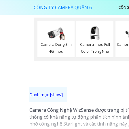
CÔNG TY CAMERA QUẬN 6
CÔNG
Camera Imou Full
Camera Dùng Sim
Camer
Color Trong Nhà
4G Imou
Camera Công Nghệ WizSense được trang bị tín
thống có khả năng tự động phân tích hình ảnh
nhờ công nghệ Starlight và các tính năng này 