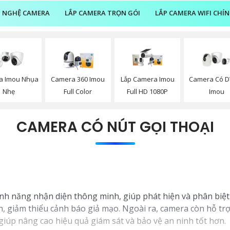
 NGHỆ CAMERA
LẮP CAMERA TRỌN GÓI
LẮP CAMERA WIFI CHÍ
a Imou Nhụa
Camera 360 Imou
Lắp Camera Imou
Camera Có 
Nhẹ
Full Color
Full HD 1080P
Imou
CAMERA CÓ NÚT GỌI THOẠI
h năng nhận diện thông minh, giúp phát hiện và phân biệt 
, giảm thiểu cảnh báo giả mạo. Ngoài ra, camera còn hỗ trợ
giúp nâng cao hiệu quả giám sát và bảo vệ an ninh tốt hơn.