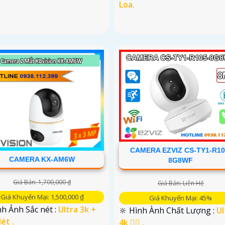
Loa.
CAMERA EZVIZ CS-TY1-R10
CAMERA KX-AM6W
8G8WF
Giá Bán: 1,700,000 ₫
Giá Bán: Liên Hệ
Giá Khuyến Mại: 1,500,000 ₫
Giá Khuyến Mại: 45%
h Ảnh Sắc nét :
Ultra 3k +
🔆 Hình Ành Chất Lượng :
Ul
ét .
4k 👍🏾 .