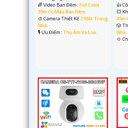
🌈 Video Ban Đêm :
Full Color
👍 C
30m Có Màu Ban Ðêm.
💥 Kh
🎨 Camera Thiết Kế
2 Mắt Trong
30m 
Nhà.
🎲 T
️🎙 Ưu Điểm :
Thu Âm Và Loa.
Nhà.
️💠 C