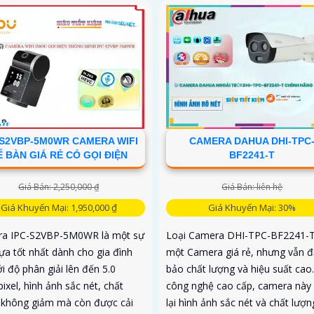
hiện phân biệt người vật độ chín
 và thú cưng với độ chính xác
cao
-S2VBP-5M0WR CAMERA WIFI
CAMERA DAHUA DHI-TPC
Ể BÀN GIÁ RẺ CÓ GỌI ĐIỆN
BF2241-T
Giá Bán: 2,250,000 ₫
Giá Bán: liên hệ
Giá Khuyến Mại: 1,950,000 ₫
Giá Khuyến Mại: 30%
a IPC-S2VBP-5M0WR là một sự
Loại Camera DHI-TPC-BF2241-T
ựa tốt nhất dành cho gia đình
một Camera giá rẻ, nhưng vẫn 
i độ phân giải lên đến 5.0
bảo chất lượng và hiệu suất cao.
xel, hình ảnh sắc nét, chất
công nghệ cao cấp, camera nà
 không giảm mà còn được cải
lại hình ảnh sắc nét và chất lượn