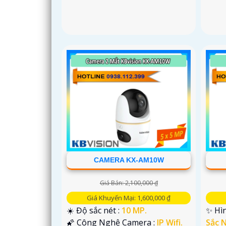
CAMERA KX-AM10W
Giá Bán: 2,100,000 ₫
Giá Khuyến Mại: 1,600,000 ₫
☀️ Độ sắc nét :
10 MP.
✨ Hìn
🌠 Công Nghệ Camera :
IP Wifi.
Sắc N