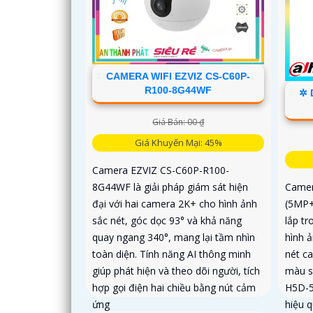
CAMERA WIFI EZVIZ CS-C60P-
R100-8G44WF
✲ 
Giá Bán: 00 ₫
Giá Khuyến Mại: 45%
Camera EZVIZ CS-C60P-R100-
8G44WF là giải pháp giám sát hiện
Camer
đại với hai camera 2K+ cho hình ảnh
(5MP+
sắc nét, góc dọc 93° và khả năng
lắp t
quay ngang 340°, mang lại tầm nhìn
hình 
toàn diện. Tính năng AI thông minh
nét c
giúp phát hiện và theo dõi người, tích
màu s
hợp gọi điện hai chiều bằng nút cảm
H5D-5
ứng
hiệu q