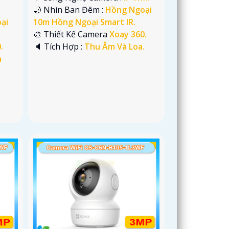
🌙 Nhìn Ban Đêm :
Hồng Ngoại
10m Hồng Ngoại Smart IR.
ại
🎨 Thiết Kế Camera
Xoay 360.
️🔈 Tích Hợp :
Thu Âm Và Loa.
.
à