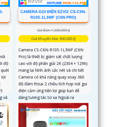
S-
CAMERA GỌI ĐIỆN EZVIZ CS-C6N-
R105-1L3WF (C6N PRO)
Giá Bán: 1,300,000 ₫
Giá Khuyến Mại: 900,000 ₫
Camera CS-C6N-R105-1L3WF (C6N
nối
Pro) là thiết bị giám sát chất lượng
ới độ
cao với độ phân giải 2K (2304 × 1296)
 quét
mang lại hình ảnh sắc nét và chi tiết
 lợi
Camera có khả năng quay xoay 360
g
độ đàm thoại 2 chiều tích hợp nút gọi
65
điện cảm ứng tiện lợi giúp bạn dễ
g và
dàng tương tác từ xa Ngoài ra
camera còn được trang bị công nghệ
phát hiện chuyển động thông minh
tăng cường an ninh cho không gian
của bạn. Loại Camera quan sát Wifi