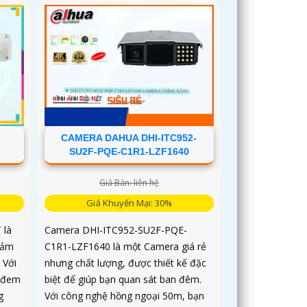
h xác
-
CAMERA DAHUA DHI-ITC952-
SU2F-PQE-C1R1-LZF1640
Giá Bán: liên hệ
Giá Khuyến Mại: 30%
 là
Camera DHI-ITC952-SU2F-PQE-
đảm
C1R1-LZF1640 là một Camera giá rẻ
 Với
nhưng chất lượng, được thiết kế đặc
y đem
biệt để giúp bạn quan sát ban đêm.
g
Với công nghệ hồng ngoại 50m, bạn