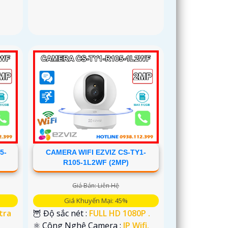
CAMERA WIFI EZVIZ CS-TY1-
5-
R105-1L2WF (2MP)
Giá Bán: Liên Hệ
Giá Khuyến Mại: 45%
🦉 Độ sắc nét :
FULL HD 1080P .
tra
⚛️ Công Nghệ Camera :
IP Wifi.