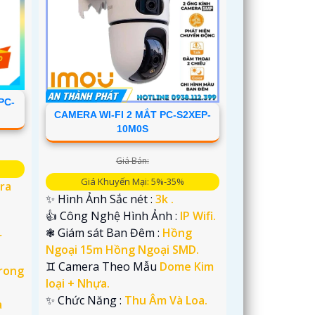
PC-
CAMERA WI-FI 2 MẮT PC-S2XEP-
10M0S
Giá Bán:
Giá Khuyến Mại: 5%-35%
tra
✨ Hình Ảnh Sắc nét :
3k .
👍 Công Nghệ Hình Ảnh :
IP Wifi.
❃ Giám sát Ban Đêm :
Hồng
r
Ngoại 15m Hồng Ngoại SMD.
♊ Camera Theo Mẫu
Dome Kim
rong
loại + Nhựa.
️✨ Chức Năng :
Thu Âm Và Loa.
à