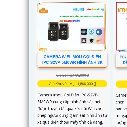
người
cao
CAMERA WIFI IMOU GỌI ĐIỆN
IPC
IPC-S2VP-5M0WR HÌNH ẢNH 3K
Đ
Giá Bán: 2,100,000 ₫
Giá Khuyến Mại: 1,800,000 ₫
Camera Imou Gọi Điện IPC-S2VP-
Camer
5M0WR cung cấp hình ảnh sắc nét
chọn l
được truyền tải qua kết nối Wifi cho
bạn vớ
phép người dùng giám sát hình ảnh từ
megapi
xa qua điện thoại máy tính dễ dàng.
lượng