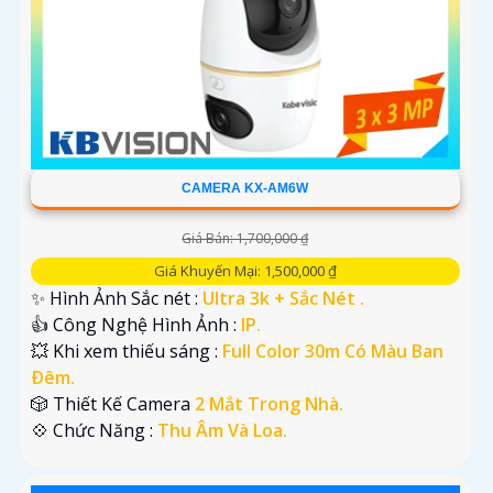
CAMERA KX-AM6W
Giá Bán: 1,700,000 ₫
Giá Khuyến Mại: 1,500,000 ₫
✨ Hình Ảnh Sắc nét :
Ultra 3k + Sắc Nét .
👍 Công Nghệ Hình Ảnh :
IP.
💥 Khi xem thiếu sáng :
Full Color 30m Có Màu Ban
Ðêm.
🎲 Thiết Kế Camera
2 Mắt Trong Nhà.
️💠 Chức Năng :
Thu Âm Và Loa.