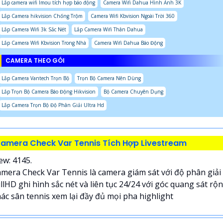
Lắp camera wifi Imou tích hợp báo động
Camera Wifi Dahua Hình Ảnh 3K
Lắp Camera hikvision Chống Trộm
Camera Wifi Kbvision Ngoài Trời 360
Lắp Camera Wifi 3k Sắc Nét
Lắp Camera Wifi Thân Dahua
Lắp Camera Wifi Kbvision Trong Nhà
Camera Wifi Dahua Báo Động
CAMERA THEO GÓI
Lắp Camera Vantech Trọn Bộ
Trọn Bộ Camera Nên Dùng
Lắp Trọn Bộ Camera Báo Động Hikvision
Bộ Camera Chuyên Dụng
Lắp Camera Trọn Bộ Độ Phân Giải Ultra Hd
amera Check Var Tennis Tích Hợp Livestream
ew: 4145.
mera Check Var Tennis là camera giám sát với độ phân giải
llHD ghi hình sắc nét và liên tục 24/24 với góc quang sát rộ
ác sân tennis xem lại đầy đủ mọi pha highlight