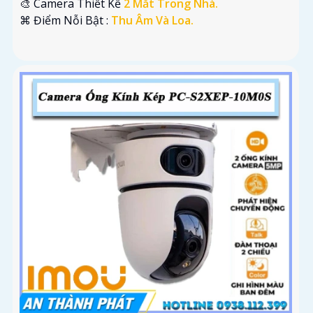
🎨 Camera Thiết Kế
2 Mắt Trong Nhà.
️⌘ Điểm Nỗi Bật :
Thu Âm Và Loa.