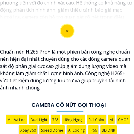
phương tiện với độ chính xác cao. Hệ thống có khả năng tự
động phân tích hình ảnh, giảm thiểu cảnh báo giả mạo.
Ngoài ra, camera còn hỗ trợ quan sát rõ nét trong điều
kiện ánh sáng yếu nhờ công nghệ Starlight và các tính
năng này giúp nâng cao hiệu quả giám sát và bảo vệ an
ninh tốt hơn.
Chuẩn nén H.265 Pro+ là một phiên bản công nghệ chuẩn
nén hiện đại nhất chuyên dùng cho các dòng camera quan
sát độ phân giải cực cao giúp giảm dung lượng video mà
không làm giảm chất lượng hình ảnh. Công nghệ H265+
vừa tiết kiệm dung lượng lưu trữ và giúp truyền tải hình
ảnh nhanh chóng
CAMERA CÓ NÚT GỌI THOẠI
Mic Và Loa
Dual Light
78°
Hồng Ngoại
Full Color
AI
CMOS
Xoay 360
Speed Dome
AI Coding
IP66
3D DNR