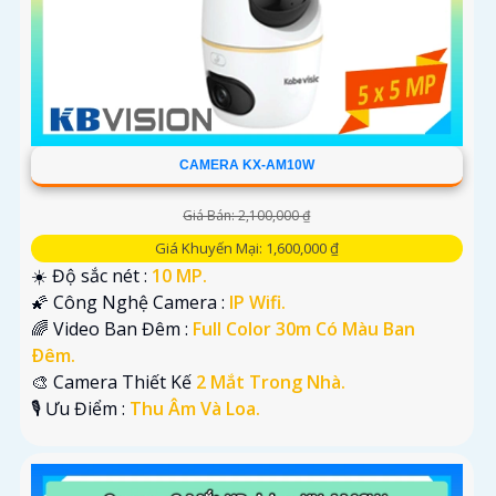
CAMERA KX-AM10W
Giá Bán: 2,100,000 ₫
Giá Khuyến Mại: 1,600,000 ₫
☀️ Độ sắc nét :
10 MP.
🌠 Công Nghệ Camera :
IP Wifi.
🌈 Video Ban Đêm :
Full Color 30m Có Màu Ban
Ðêm.
🎨 Camera Thiết Kế
2 Mắt Trong Nhà.
️🎙 Ưu Điểm :
Thu Âm Và Loa.