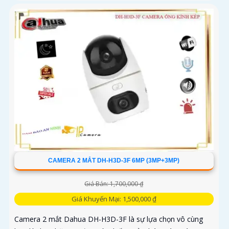
đêm có màu sắc chân thực. Camera wifi DH-H5D-5F còn
giúp đảm bảo an ninh hiệu quả với tính năng phát hiện
người và thú cưng với độ chính xác cao
CAMERA 2 MẮT DH-H3D-3F 6MP (3MP+3MP)
Giá Bán: 1,700,000 ₫
Giá Khuyến Mại: 1,500,000 ₫
Camera 2 mắt Dahua DH-H3D-3F là sự lựa chọn vô cùng