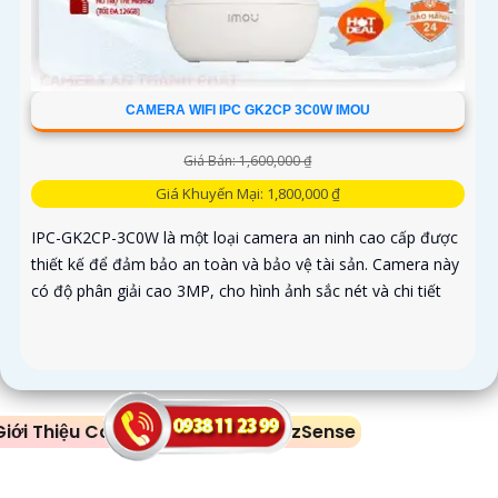
CAMERA WIFI IPC GK2CP 3C0W IMOU
Giá Bán: 1,600,000 ₫
Giá Khuyến Mại: 1,800,000 ₫
IPC-GK2CP-3C0W là một loại camera an ninh cao cấp được
thiết kế để đảm bảo an toàn và bảo vệ tài sản. Camera này
có độ phân giải cao 3MP, cho hình ảnh sắc nét và chi tiết
Giới Thiệu Camera Công Nghệ WizSense