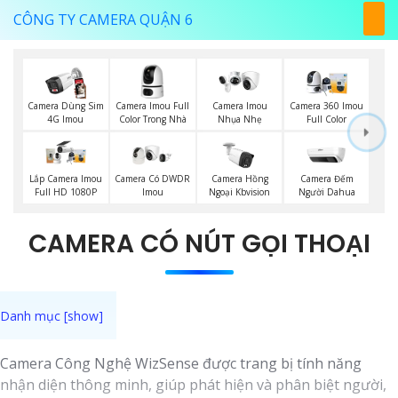
CÔNG TY CAMERA QUẬN 6
Camera Imou Full
Camera Dùng Sim
Camera Imou
Camera 360 Imou
Color Trong Nhà
4G Imou
Nhụa Nhẹ
Full Color
Camera Đếm
Lắp Camera Imou
Camera Có DWDR
Camera Hồng
Người Dahua
Full HD 1080P
Imou
Ngoại Kbvision
CAMERA CÓ NÚT GỌI THOẠI
Camera Công Nghệ WizSense được trang bị tính năng
nhận diện thông minh, giúp phát hiện và phân biệt người,