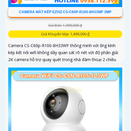
CAMERA MẮT KÉP EZVIZ CS-C60P-R100-8H33WF 3MP
Giá Bán: 1,900,000 ₫
Giá Khuyến Mại: 1,499,000 ₫
Camera CS-C60p-R100-8H33WF thông minh với ống kính
kép kết nối wifi không dây quan sát rõ nét với độ phân giải
2K camera hỗ trợ quay quét trong nhà đàm thoại 2 chiều
tiện lợi và tích hợp nút gọi điện cảm ứng nhanh chóng Với
chuẩn nén H.265 camera giúp tiết kiệm băng thông và dung
lượng lưu trữ hiệu quả