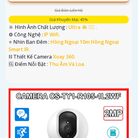
Giá Bán: Liên Hệ
Giá Khuyến Mại: 45%
🔆 Hình Ành Chất Lượng :
Ultra 4k 👍🏾 .
⚙ Công Nghệ :
IP Wifi.
⭐ Nhìn Ban Đêm :
Hồng Ngoại 10m Hồng Ngoại
Smart IR.
⛓ Thiết Kế Camera
Xoay 360.
️🆑 Điểm Nỗi Bật :
Thu Âm Và Loa.