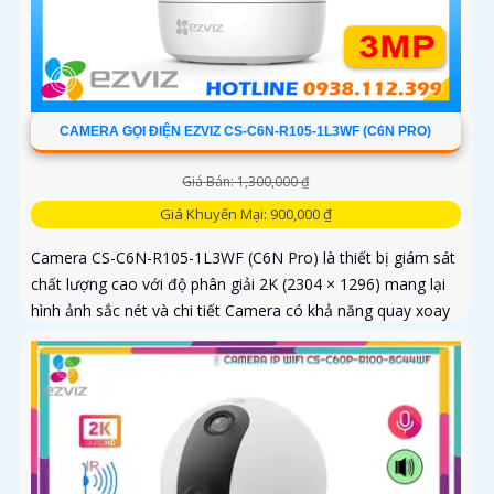
CAMERA GỌI ĐIỆN EZVIZ CS-C6N-R105-1L3WF (C6N PRO)
Giá Bán: 1,300,000 ₫
Giá Khuyến Mại: 900,000 ₫
Camera CS-C6N-R105-1L3WF (C6N Pro) là thiết bị giám sát
chất lượng cao với độ phân giải 2K (2304 × 1296) mang lại
hình ảnh sắc nét và chi tiết Camera có khả năng quay xoay
360 độ đàm thoại 2 chiều tích hợp nút gọi điện cảm ứng
tiện lợi giúp bạn dễ dàng tương tác từ xa Ngoài ra camera
còn được trang bị công nghệ phát hiện chuyển động thông
minh tăng cường an ninh cho không gian của bạn. Loại
Camera quan sát Wifi Không Dây CS-C6N-R105-1L3WF 3