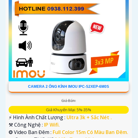
CAMERA 2 ỐNG KÍNH IMOU IPC-S2XEP-6M0S
Giá Bán:
Giá Khuyến Mại: 5%-35%
️⚡ Hình Ành Chất Lượng :
Ultra 3k + Sắc Nét .
⚒ Công Nghệ :
IP Wifi.
❂ Video Ban Đêm :
Full Color 15m Có Màu Ban Ðêm.