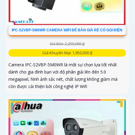
IPC-S2VBP-5M0WR CAMERA WIFI ĐỂ BÀN GIÁ RẺ CÓ GỌI ĐIỆN
Giá Bán: 2,250,000 ₫
Giá Khuyến Mại: 1,950,000 ₫
Camera IPC-S2VBP-5M0WR là một sự chọn lựa tốt nhất
dành cho gia đình bạn với độ phân giải lên đến 5.0
megapixel, hình ảnh sắc nét, chất lượng không giảm mà
còn được cải thiện bởi công nghệ IP Wifi