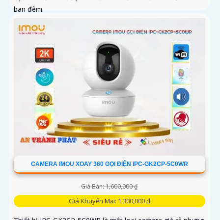
ban đêm
CAMERA IMOU XOAY 360 GỌI ĐIỆN IPC-GK2CP-5C0WR
Giá Bán: 1,600,000 ₫
Giá Khuyến Mại: 1,300,000 ₫