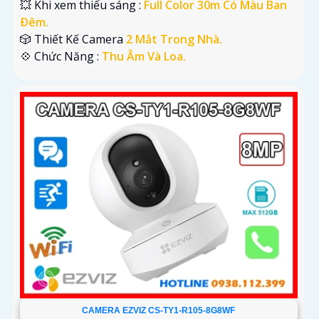
💥 Khi xem thiếu sáng :
Full Color 30m Có Màu Ban
Ðêm.
🎲 Thiết Kế Camera
2 Mắt Trong Nhà.
️💠 Chức Năng :
Thu Âm Và Loa.
CAMERA EZVIZ CS-TY1-R105-8G8WF