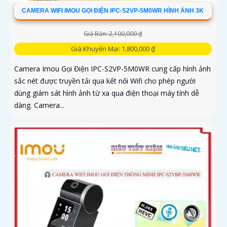
CAMERA WIFI IMOU GỌI ĐIỆN IPC-S2VP-5M0WR HÌNH ẢNH 3K
Giá Bán: 2,100,000 ₫
Giá Khuyến Mại: 1,800,000 ₫
Camera Imou Gọi Điện IPC-S2VP-5M0WR cung cấp hình ảnh
sắc nét được truyền tải qua kết nối Wifi cho phép người
dùng giám sát hình ảnh từ xa qua điện thoại máy tính dễ
dàng. Camera...