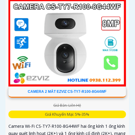
CAMERA 2 MẮT EZVIZ CS-TY7-R100-8G44WF
Giá Bán: Liên Hệ
Giá Khuyến Mại: 5%-35%
Camera Wi-Fi CS-TY7-R100-8G44WF hai ống kính 1 ống kính
quay quét linh hoạt (2K+) và 1 ống kính cố định (2K+), mang