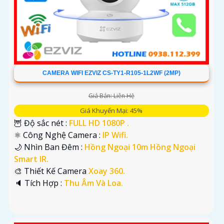
CAMERA WIFI EZVIZ CS-TY1-R105-1L2WF (2MP)
Giá Bán: Liên Hệ
Giá Khuyến Mại: 45%
🦉 Độ sắc nét :
FULL HD 1080P .
⚛️ Công Nghệ Camera :
IP Wifi.
🌙 Nhìn Ban Đêm :
Hồng Ngoại 10m Hồng Ngoại
Smart IR.
🎨 Thiết Kế Camera
Xoay 360.
️🔈 Tích Hợp :
Thu Âm Và Loa.