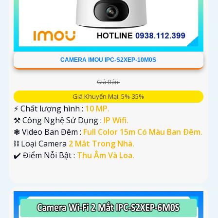
CAMERA IMOU IPC-S2XEP-10M0S
Giá Bán:
Giá Khuyến Mại: 5%-35%
️⚡ Chất lượng hình :
10 MP.
⚒ Công Nghệ Sử Dụng :
IP Wifi.
❃ Video Ban Đêm :
Full Color 15m Có Màu Ban Ðêm.
⛓ Loại Camera
2 Mắt Trong Nhà.
️✔️ Điểm Nỗi Bật :
Thu Âm Và Loa.