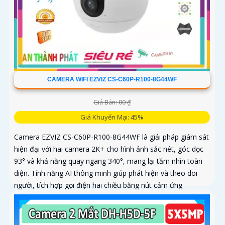
CAMERA WIFI EZVIZ CS-C60P-R100-8G44WF
Giá Bán: 00 ₫
Giá Khuyến Mại: 45%
Camera EZVIZ CS-C60P-R100-8G44WF là giải pháp giám sát
hiện đại với hai camera 2K+ cho hình ảnh sắc nét, góc dọc
93° và khả năng quay ngang 340°, mang lại tầm nhìn toàn
diện. Tính năng AI thông minh giúp phát hiện và theo dõi
người, tích hợp gọi điện hai chiều bằng nút cảm ứng