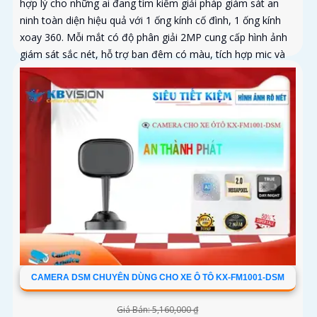
hợp lý cho những ai đang tìm kiếm giải pháp giám sát an
ninh toàn diện hiệu quả với 1 ống kính cố đình, 1 ống kính
xoay 360. Mỗi mắt có độ phân giải 2MP cung cấp hình ảnh
giám sát sắc nét, hỗ trợ ban đêm có màu, tích hợp mic và
loa đàm thoại 2 chiều, khả năng phát hiện phân biệt người
vật độ chính xác cao
CAMERA DSM CHUYÊN DÙNG CHO XE Ô TÔ KX-FM1001-DSM
Giá Bán: 5,160,000 ₫