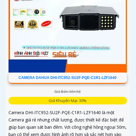
CAMERA DAHUA DHI-ITC952-SU2F-PQE-C1R1-LZF1640
Giá Bán: liên hệ
Giá Khuyến Mại: 30%
Camera DHI-ITC952-SU2F-PQE-C1R1-LZF1640 là một
Camera giá rẻ nhưng chất lượng, được thiết kế đặc biệt để
giúp bạn quan sát ban đêm. Với công nghệ hồng ngoại 50m,
bạn có thể xem được hình ảnh rõ hơn và sắc nét hơn vào