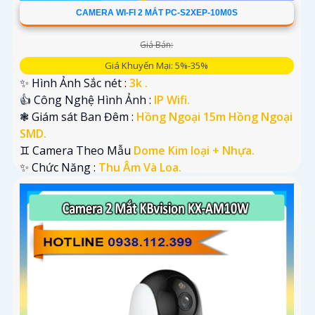
CAMERA WI-FI 2 MẮT PC-S2XEP-10M0S
Giá Bán:
Giá Khuyến Mại: 5%-35%
✨ Hình Ảnh Sắc nét :
3k .
👍 Công Nghệ Hình Ảnh :
IP Wifi.
❃ Giám sát Ban Đêm :
Hồng Ngoại 15m Hồng Ngoại
SMD.
♊ Camera Theo Mẫu
Dome Kim loại + Nhựa.
️✨ Chức Năng :
Thu Âm Và Loa.