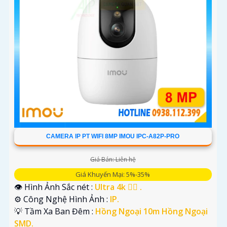
'
CAMERA IP PT WIFI 8MP IMOU IPC-A82P-PRO
Giá Bán: Liên hệ
Giá Khuyến Mại: 5%-35%
👁 Hình Ảnh Sắc nét :
Ultra 4k 👍🏾 .
⚙ Công Nghệ Hình Ảnh :
IP.
💡 Tầm Xa Ban Đêm :
Hồng Ngoại 10m Hồng Ngoại
SMD.