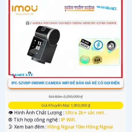
IPC-S2VBP-5M0WR CAMERA WIFI ĐỂ BÀN GIÁ RẺ CÓ GỌI ĐIỆN
Giá Bán: 2,250,000 ₫
Giá Khuyến Mại: 1,950,000 ₫
👁 Hình Ành Chất Lượng :
Ultra 2k+ sắc nét .
®️ Tích hợp công nghệ :
IP Wifi.
🌛 Xem ban đêm :
Hồng Ngoại 10m Hồng Ngoại