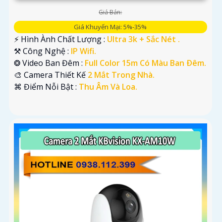
Giá Bán:
Giá Khuyến Mại: 5%-35%
️⚡ Hình Ành Chất Lượng :
Ultra 3k + Sắc Nét .
⚒ Công Nghệ :
IP Wifi.
❂ Video Ban Đêm :
Full Color 15m Có Màu Ban Ðêm.
🎨 Camera Thiết Kế
2 Mắt Trong Nhà.
️⌘ Điểm Nỗi Bật :
Thu Âm Và Loa.