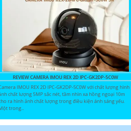
REVIEW CAMERA IMOU REX 2D IPC-GK2DP-5C0W
Camera IMOU REX 2D IPC-GK2DP-5C0W với chất lượng hình
ảnh chất lượng 5MP sắc nét, tầm nhìn xa hồng ngoại 10m
cho ra hình ảnh chất lượng trong điều kiện ánh sáng yếu.
Một trong...