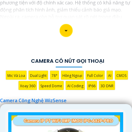
phương tiện với độ chính xác cao. Hệ thống có khả năng tự
động phân tích hình ảnh, giảm thiểu cảnh báo giả mạo.
Ngoài ra, camera còn hỗ trợ quan sát rõ nét trong điều
kiện ánh sáng yếu nhờ công nghệ Starlight và các tính
năng này giúp nâng cao hiệu quả giám sát và bảo vệ an
ninh tốt hơn.
CAMERA CÓ NÚT GỌI THOẠI
Mic Và Loa
Dual Light
78°
Hồng Ngoại
Full Color
AI
CMOS
Xoay 360
Speed Dome
AI Coding
IP66
3D DNR
Camera Công Nghệ WizSense