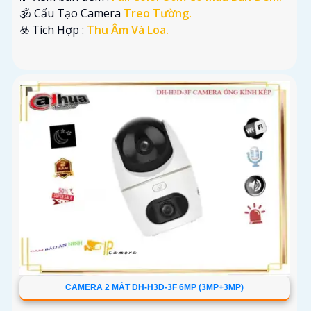
🕉️ Cấu Tạo Camera
Treo Tường.
️☣️ Tích Hợp :
Thu Âm Và Loa.
CAMERA 2 MẮT DH-H3D-3F 6MP (3MP+3MP)