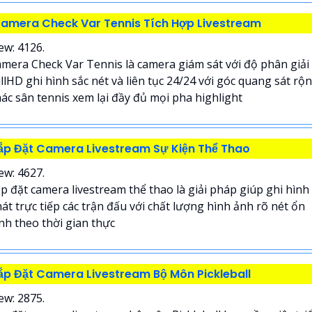
amera Check Var Tennis Tích Hợp Livestream
ew: 4126.
mera Check Var Tennis là camera giám sát với độ phân giải
llHD ghi hình sắc nét và liên tục 24/24 với góc quang sát rộ
ác sân tennis xem lại đầy đủ mọi pha highlight
ắp Đặt Camera Livestream Sự Kiện Thể Thao
ew: 4627.
p đặt camera livestream thể thao là giải pháp giúp ghi hình
át trực tiếp các trận đấu với chất lượng hình ảnh rõ nét ổn
nh theo thời gian thực
ắp Đặt Camera Livestream Bộ Môn Pickleball
ew: 2875.