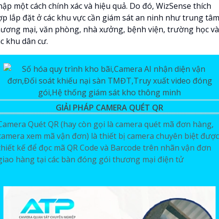
hập một cách chính xác và hiệu quả. Do đó, WizSense thích
ợp lắp đặt ở các khu vực cần giám sát an ninh như trung tâ
hương mại, văn phòng, nhà xưởng, bệnh viện, trường học và
ác khu dân cư.
GIẢI PHÁP CAMERA QUÉT QR
Camera Quét QR (hay còn gọi là camera quét mã đơn hàng,
camera xem mã vận đơn) là thiết bị camera chuyên biệt được
thiết kế để đọc mã QR Code và Barcode trên nhãn vận đơn
giao hàng tại các bàn đóng gói thương mại điện tử