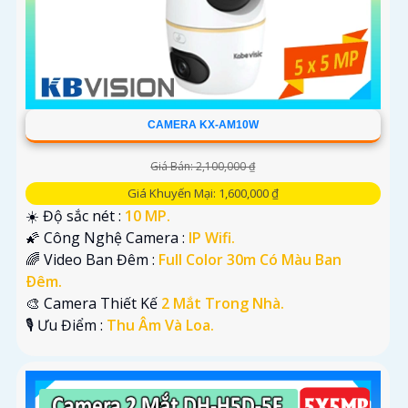
CAMERA KX-AM10W
Giá Bán: 2,100,000 ₫
Giá Khuyến Mại: 1,600,000 ₫
☀️ Độ sắc nét :
10 MP.
🌠 Công Nghệ Camera :
IP Wifi.
🌈 Video Ban Đêm :
Full Color 30m Có Màu Ban
Ðêm.
🎨 Camera Thiết Kế
2 Mắt Trong Nhà.
️🎙 Ưu Điểm :
Thu Âm Và Loa.