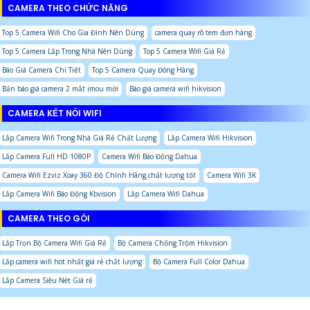
CAMERA THEO CHỨC NĂNG
Top 5 Camera Wifi Cho Gia Đình Nên Dùng
camera quay rõ tem đơn hàng
Top 5 Camera Lắp Trong Nhà Nên Dùng
Top 5 Camera Wifi Giá Rẻ
Báo Giá Camera Chi Tiết
Top 5 Camera Quay Đóng Hàng
Bản báo giá camera 2 mắt imou mới
Báo giá camera wifi hikvision
CAMERA KẾT NỐI WIFI
Lắp Camera Wifi Trong Nhà Giá Rẻ Chất Lượng
Lắp Camera Wifi Hikvision
Lắp Camera Full HD 1080P
Camera Wifi Báo Động Dahua
Camera Wifi Ezviz Xoay 360 Độ Chính Hãng chất lượng tốt
Camera Wifi 3K
Lắp Camera Wifi Báo Động Kbvision
Lắp Camera Wifi Dahua
CAMERA THEO GÓI
Lắp Trọn Bộ Camera Wifi Giá Rẻ
Bộ Camera Chống Trộm Hikvision
Lắp camera wifi hot nhất giá rẻ chất lượng
Bộ Camera Full Color Dahua
Lắp Camera Siêu Nét Giá rẻ