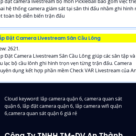
p đặt camera livestream bộ môn Pickleball bao gồm việc tri
ai hệ thống camera giám sát tại sân thi đấu nhằm ghi hình 
t toàn bộ diễn biến trận đấu
ắp Đặt Camera Livestream Sân Cầu Lông
ew: 2621.
p Đặt Camera Livestream Sân Cầu Lông giúp các sân tập và
u lạc bộ cầu lônh ghi hình trọn vẹn từng trận đấu. Camera
uyên dụng kết hợp phần mềm Check VAR Livestream của An.
Cloud keyword: lắp camera quận 6, camera quan sát
quận 6, lắp đặt camera quận 6, lắp camera wifi quận
6,camera quan sát quận 6 giá rẻ
Công Ty TNHH TM-DV An Thành