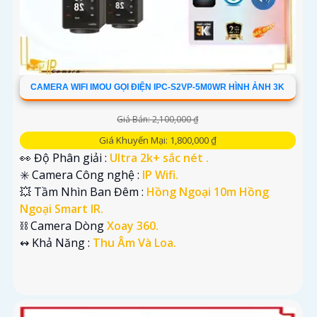
CAMERA WIFI IMOU GỌI ĐIỆN IPC-S2VP-5M0WR HÌNH ẢNH 3K
Giá Bán: 2,100,000 ₫
Giá Khuyến Mại: 1,800,000 ₫
👀 Độ Phân giải :
Ultra 2k+ sắc nét .
✳️ Camera Công nghệ :
IP Wifi.
💥 Tầm Nhìn Ban Đêm :
Hồng Ngoại 10m Hồng
Ngoại Smart IR.
⛓ Camera Dòng
Xoay 360.
️↭ Khả Năng :
Thu Âm Và Loa.