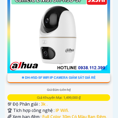
✲ DH-H5D-5F WIFI IP CAMERA GIÁM SÁT GIÁ RẺ
Giá Bán: Liên h₫
Giá Khuyến Mại: 1,499,000 ₫
💯 Độ Phân giải :
3k .
🏆 Tích hợp công nghệ :
IP Wifi.
🌈 Xem ban đêm :
Full Color 30m Có Màu Ban Ðêm.