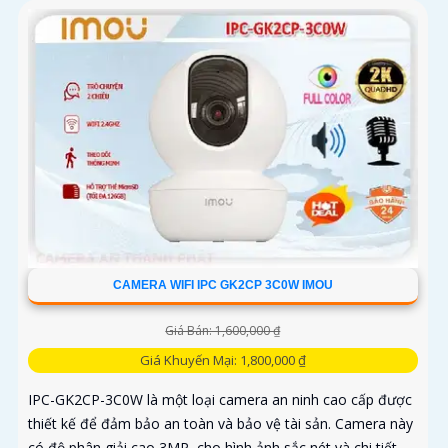
CAMERA WIFI IPC GK2CP 3C0W IMOU
Giá Bán: 1,600,000 ₫
Giá Khuyến Mại: 1,800,000 ₫
IPC-GK2CP-3C0W là một loại camera an ninh cao cấp được
thiết kế để đảm bảo an toàn và bảo vệ tài sản. Camera này
có độ phân giải cao 3MP, cho hình ảnh sắc nét và chi tiết