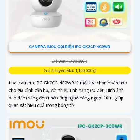
CAMERA IMOU GỌI ĐIỆN IPC-GK2CP-4C0WR
Giá Bán: 1,400,000 ₫
Giá Khuyến Mại: 1,100,000 ₫
Loại camera IPC-GK2CP-4C0WR là một lựa chọn hoàn hảo
cho gia đình căn hộ, với nhiều tính năng ưu việt. Hình ảnh
ban đêm sáng đẹp nhờ công nghệ hồng ngoại 10m, giúp
quan sát hiệu quả trong bóng tối