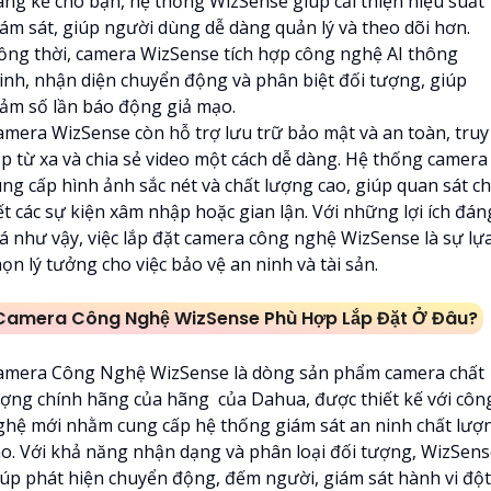
áng kể cho bạn, hệ thống WizSense giúp cải thiện hiệu suất
iám sát, giúp người dùng dễ dàng quản lý và theo dõi hơn.
ồng thời, camera WizSense tích hợp công nghệ AI thông
inh, nhận diện chuyển động và phân biệt đối tượng, giúp
iảm số lần báo động giả mạo.
amera WizSense còn hỗ trợ lưu trữ bảo mật và an toàn, truy
ập từ xa và chia sẻ video một cách dễ dàng. Hệ thống camera
ung cấp hình ảnh sắc nét và chất lượng cao, giúp quan sát ch
ết các sự kiện xâm nhập hoặc gian lận. Với những lợi ích đán
iá như vậy, việc lắp đặt camera công nghệ WizSense là sự lự
ọn lý tưởng cho việc bảo vệ an ninh và tài sản.
Camera Công Nghệ WizSense Phù Hợp Lắp Đặt Ở Đâu?
amera Công Nghệ WizSense là dòng sản phẩm camera chất
ượng chính hãng của hãng của Dahua, được thiết kế với côn
ghệ mới nhằm cung cấp hệ thống giám sát an ninh chất lượ
ao. Với khả năng nhận dạng và phân loại đối tượng, WizSen
iúp phát hiện chuyển động, đếm người, giám sát hành vi đột