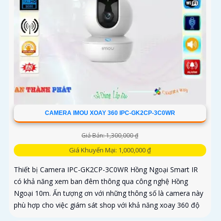
CAMERA IMOU XOAY 360 IPC-GK2CP-3C0WR
Giá Bán: 1,300,000 ₫
Giá Khuyến Mại: 1,000,000 ₫
Thiết bị Camera IPC-GK2CP-3C0WR Hồng Ngoại Smart IR
có khả năng xem ban đêm thông qua công nghệ Hồng
Ngoại 10m. Ấn tượng ơn với những thông số là camera này
phù hợp cho việc giám sát shop với khả năng xoay 360 độ