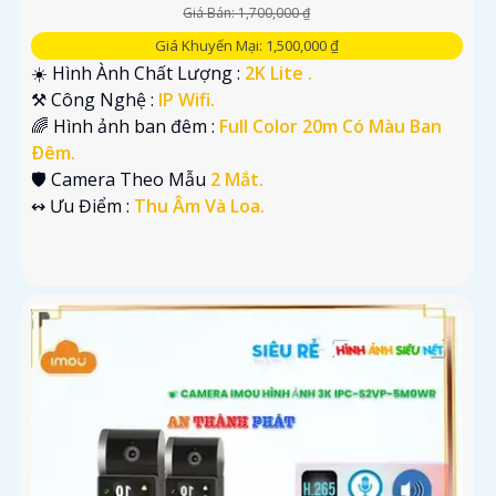
Giá Bán: 1,700,000 ₫
Giá Khuyến Mại: 1,500,000 ₫
☀️ Hình Ành Chất Lượng :
2K Lite .
⚒ Công Nghệ :
IP Wifi.
🌈 Hình ảnh ban đêm :
Full Color 20m Có Màu Ban
Ðêm.
🛡 Camera Theo Mẫu
2 Mắt.
️↭ Ưu Điểm :
Thu Âm Và Loa.