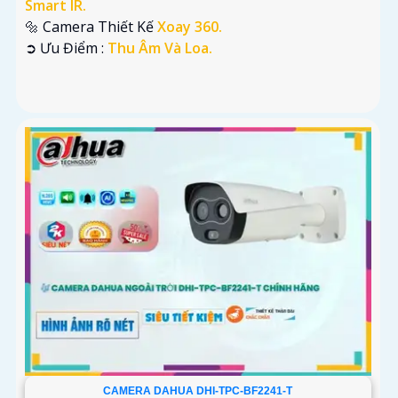
Smart IR.
🔩 Camera Thiết Kế
Xoay 360.
️➲ Ưu Điểm :
Thu Âm Và Loa.
CAMERA DAHUA DHI-TPC-BF2241-T