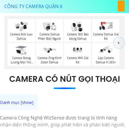
CÔNG TY CAMERA QUẬN 6
Camera Kim Loại
Camera Dahua
Camera 360 Bao
Camera Dahua Giá
Dahua
Phân Biệt Người
Động Dahua
Rẻ
Camera Năng
Camera Wifi Giá
Camera Ống Kính
Lắp Camera
Lượng Mặt Trời
Rẻ
Zoom Dahua
Dahua H.265+
Dahua
CAMERA CÓ NÚT GỌI THOẠI
Camera Công Nghệ WizSense được trang bị tính năng
nhận diện thông minh, giúp phát hiện và phân biệt người,