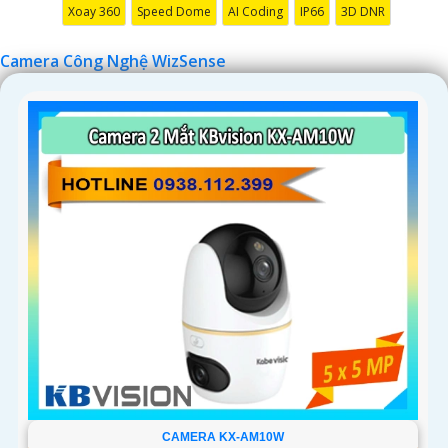
Xoay 360
Speed Dome
AI Coding
IP66
3D DNR
'
Camera Công Nghệ WizSense
CAMERA KX-AM10W