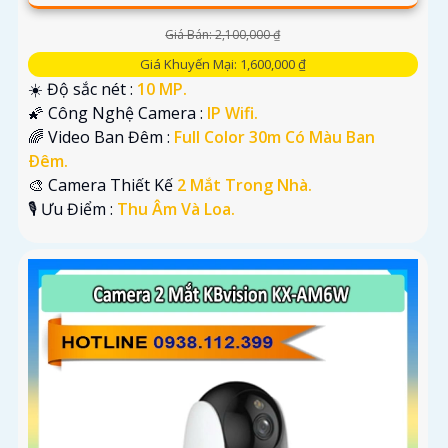
Giá Bán: 2,100,000 ₫
Giá Khuyến Mại: 1,600,000 ₫
☀️ Độ sắc nét :
10 MP.
🌠 Công Nghệ Camera :
IP Wifi.
🌈 Video Ban Đêm :
Full Color 30m Có Màu Ban
Ðêm.
🎨 Camera Thiết Kế
2 Mắt Trong Nhà.
️🎙 Ưu Điểm :
Thu Âm Và Loa.