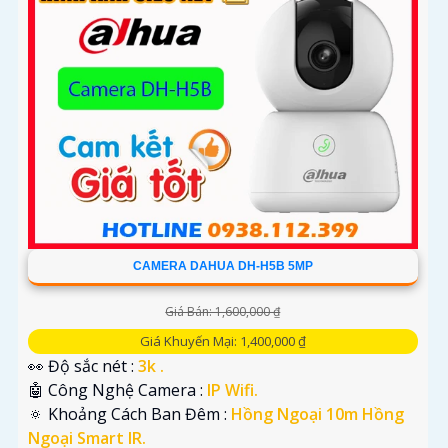
CAMERA DAHUA DH-H5B 5MP
Giá Bán: 1,600,000 ₫
Giá Khuyến Mại: 1,400,000 ₫
👀 Độ sắc nét :
3k .
🤖️ Công Nghệ Camera :
IP Wifi.
🔅 Khoảng Cách Ban Đêm :
Hồng Ngoại 10m Hồng
Ngoại Smart IR.