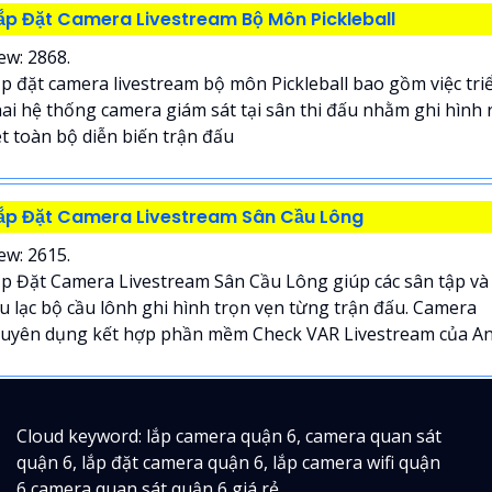
ắp Đặt Camera Livestream Bộ Môn Pickleball
ew: 2868.
p đặt camera livestream bộ môn Pickleball bao gồm việc tri
ai hệ thống camera giám sát tại sân thi đấu nhằm ghi hình 
t toàn bộ diễn biến trận đấu
ắp Đặt Camera Livestream Sân Cầu Lông
ew: 2615.
p Đặt Camera Livestream Sân Cầu Lông giúp các sân tập và
u lạc bộ cầu lônh ghi hình trọn vẹn từng trận đấu. Camera
uyên dụng kết hợp phần mềm Check VAR Livestream của An.
Cloud keyword: lắp camera quận 6, camera quan sát
quận 6, lắp đặt camera quận 6, lắp camera wifi quận
6,camera quan sát quận 6 giá rẻ