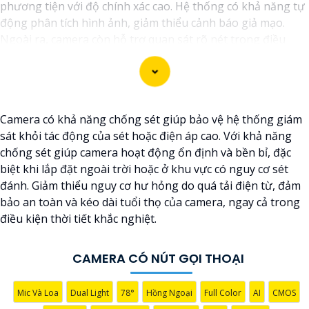
phương tiện với độ chính xác cao. Hệ thống có khả năng tự
động phân tích hình ảnh, giảm thiểu cảnh báo giả mạo.
Ngoài ra, camera còn hỗ trợ quan sát rõ nét trong điều
kiện ánh sáng yếu nhờ công nghệ Starlight và các tính
năng này giúp nâng cao hiệu quả giám sát và bảo vệ an
ninh tốt hơn.
Camera có khả năng chống sét giúp bảo vệ hệ thống giám
sát khỏi tác động của sét hoặc điện áp cao. Với khả năng
chống sét giúp camera hoạt động ổn định và bền bỉ, đặc
biệt khi lắp đặt ngoài trời hoặc ở khu vực có nguy cơ sét
đánh. Giảm thiểu nguy cơ hư hỏng do quá tải điện từ, đảm
bảo an toàn và kéo dài tuổi thọ của camera, ngay cả trong
điều kiện thời tiết khắc nghiệt.
CAMERA CÓ NÚT GỌI THOẠI
Mic Và Loa
Dual Light
78°
Hồng Ngoại
Full Color
AI
CMOS