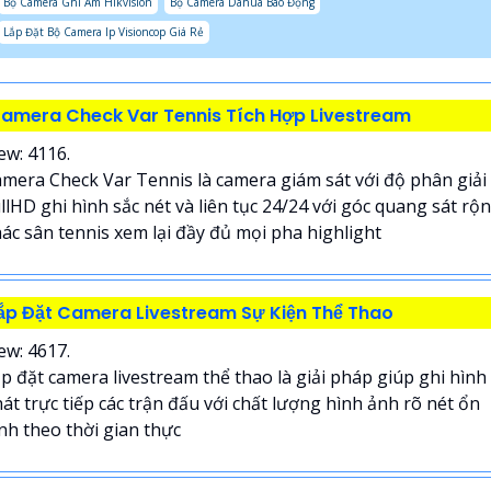
Bộ Camera Ghi Âm Hikvision
Bộ Camera Dahua Báo Động
Lắp Đặt Bộ Camera Ip Visioncop Giá Rẻ
amera Check Var Tennis Tích Hợp Livestream
ew: 4116.
mera Check Var Tennis là camera giám sát với độ phân giải
llHD ghi hình sắc nét và liên tục 24/24 với góc quang sát rộ
ác sân tennis xem lại đầy đủ mọi pha highlight
ắp Đặt Camera Livestream Sự Kiện Thể Thao
ew: 4617.
p đặt camera livestream thể thao là giải pháp giúp ghi hình
át trực tiếp các trận đấu với chất lượng hình ảnh rõ nét ổn
nh theo thời gian thực