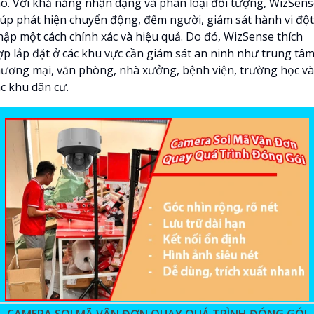
ao. Với khả năng nhận dạng và phân loại đối tượng, WizSen
iúp phát hiện chuyển động, đếm người, giám sát hành vi đột
hập một cách chính xác và hiệu quả. Do đó, WizSense thích
ợp lắp đặt ở các khu vực cần giám sát an ninh như trung tâ
hương mại, văn phòng, nhà xưởng, bệnh viện, trường học và
ác khu dân cư.