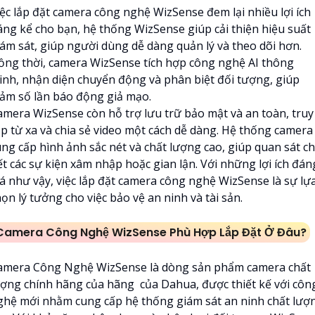
iệc lắp đặt camera công nghệ WizSense đem lại nhiều lợi ích
áng kể cho bạn, hệ thống WizSense giúp cải thiện hiệu suất
iám sát, giúp người dùng dễ dàng quản lý và theo dõi hơn.
ồng thời, camera WizSense tích hợp công nghệ AI thông
inh, nhận diện chuyển động và phân biệt đối tượng, giúp
iảm số lần báo động giả mạo.
amera WizSense còn hỗ trợ lưu trữ bảo mật và an toàn, truy
ập từ xa và chia sẻ video một cách dễ dàng. Hệ thống camera
ung cấp hình ảnh sắc nét và chất lượng cao, giúp quan sát ch
ết các sự kiện xâm nhập hoặc gian lận. Với những lợi ích đán
iá như vậy, việc lắp đặt camera công nghệ WizSense là sự lự
ọn lý tưởng cho việc bảo vệ an ninh và tài sản.
Camera Công Nghệ WizSense Phù Hợp Lắp Đặt Ở Đâu?
amera Công Nghệ WizSense là dòng sản phẩm camera chất
ượng chính hãng của hãng của Dahua, được thiết kế với côn
ghệ mới nhằm cung cấp hệ thống giám sát an ninh chất lượ