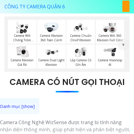
CÔNG TY CAMERA QUẬN 6
Camera Wifi
Camera Kbvision
Camera Chuẩn
Camera Wifi 360
Chống Trộm
360 Toàn Cảnh
Onvif Kbvision
Kbvision Full Color
Kbvision
Camera Visioncop
Camera Kbvision
Camera Dual Light
Lắp Camera Có
Al
Giá Rẻ
Kbvision
Ghi Âm
CAMERA CÓ NÚT GỌI THOẠI
Camera Công Nghệ WizSense được trang bị tính năng
nhận diện thông minh, giúp phát hiện và phân biệt người,