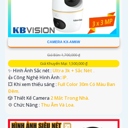
CAMERA KX-AM6W
Giá Bán: 1,700,000 ₫
Giá Khuyến Mại: 1,500,000 ₫
✨ Hình Ảnh Sắc nét :
Ultra 3k + Sắc Nét .
👍 Công Nghệ Hình Ảnh :
IP.
💥 Khi xem thiếu sáng :
Full Color 30m Có Màu Ban
Ðêm.
🎲 Thiết Kế Camera
2 Mắt Trong Nhà.
️💠 Chức Năng :
Thu Âm Và Loa.