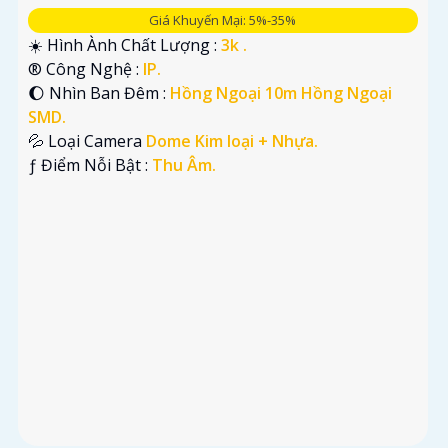
Giá Khuyến Mại: 5%-35%
☀️ Hình Ành Chất Lượng :
3k .
®️ Công Nghệ :
IP.
🌔 Nhìn Ban Đêm :
Hồng Ngoại 10m Hồng Ngoại
SMD.
💦 Loại Camera
Dome Kim loại + Nhựa.
️ƒ Điểm Nỗi Bật :
Thu Âm.