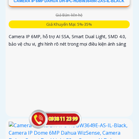
CAMERA IP 6MP DAHUA DH-IPC-HDBW3649R-ZAS-IL-BLACK
Giá Bán: liên hệ
Giá Khuyến Mại: 5%-35%
Camera IP 6MP, hỗ trợ AI SSA, Smart Dual Light, SMD 4.0,
bảo vệ chu vi, ghi hình rõ nét trong mọi điều kiện ánh sáng