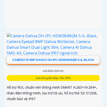
CAMERA IP 8MP DAHUA DH-IPC-HDW3849QM-S-IL-BLACK
Giá Bán: liên hệ
Giá Khuyến Mại: 5%-35%
Hỗ trợ ROI, chuẩn nén thông minh SMART H.265+/H.264+,
nhận diện thông minh, lưu trữ tối ưu, hỗ trợ thẻ SD 512GB,
chuẩn bảo vệ IP67