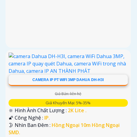
CAMERA IP PT WIFI 3MP DAHUA DH-H3I
Giá Bán: liên hệ
Giá Khuyến Mại: 5%-35%
🔆 Hình Ành Chất Lượng :
2K Lite .
🌠 Công Nghệ :
IP.
🌛 Nhìn Ban Đêm :
Hồng Ngoại 10m Hồng Ngoại
SMD.