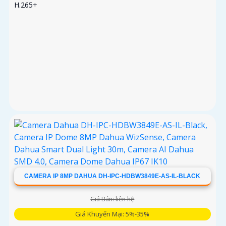
H.265+
CAMERA IP 8MP DAHUA DH-IPC-HDBW3849E-AS-IL-BLACK
Giá Bán: liên hệ
Giá Khuyến Mại: 5%-35%