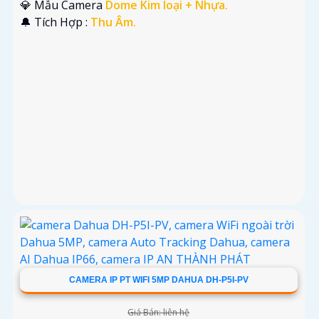
💎 Mẫu Camera
Dome Kim loại + Nhựa.
️🔔 Tích Hợp :
Thu Âm.
CAMERA IP PT WIFI 5MP DAHUA DH-P5I-PV
Giá Bán: liên hệ