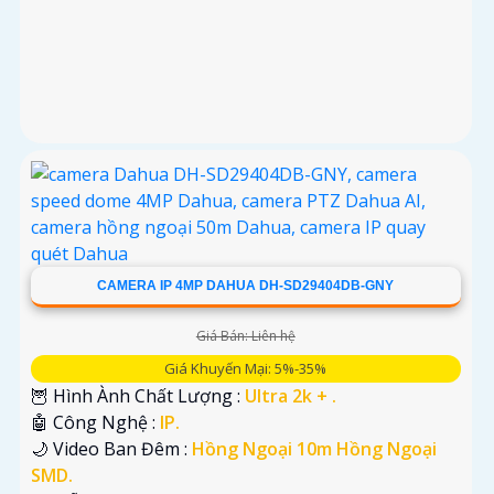
CAMERA IP 4MP DAHUA DH-SD29404DB-GNY
Giá Bán: Liên hệ
Giá Khuyến Mại: 5%-35%
🦉 Hình Ành Chất Lượng :
Ultra 2k + .
🤖️ Công Nghệ :
IP.
🌙 Video Ban Đêm :
Hồng Ngoại 10m Hồng Ngoại
SMD.