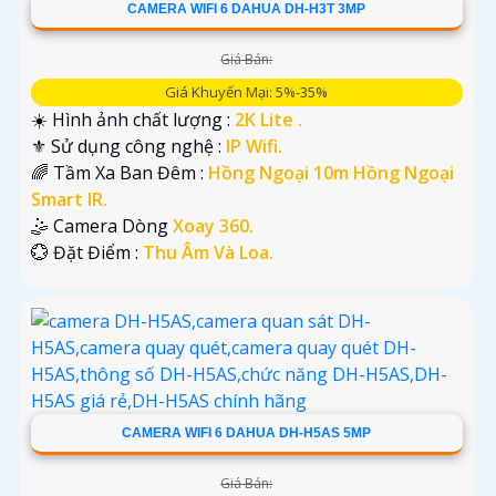
CAMERA WIFI 6 DAHUA DH-H3T 3MP
Giá Bán:
Giá Khuyến Mại: 5%-35%
☀️ Hình ảnh chất lượng :
2K Lite .
⚜️ Sử dụng công nghệ :
IP Wifi.
🌈 Tầm Xa Ban Đêm :
Hồng Ngoại 10m Hồng Ngoại
Smart IR.
🤹 Camera Dòng
Xoay 360.
️💮 Đặt Điểm :
Thu Âm Và Loa.
CAMERA WIFI 6 DAHUA DH-H5AS 5MP
Giá Bán: