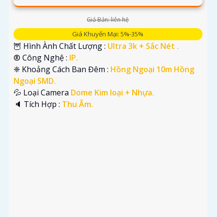
Giá Bán: liên hệ
Giá Khuyến Mại: 5%-35%
🦉 Hình Ành Chất Lượng :
Ultra 3k + Sắc Nét .
®️ Công Nghệ :
IP.
❈ Khoảng Cách Ban Đêm :
Hồng Ngoại 10m Hồng
Ngoại SMD.
💦 Loại Camera
Dome Kim loại + Nhựa.
️🔈 Tích Hợp :
Thu Âm.