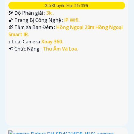
Giá Khuyến Mại: 5%-35%
💯 Độ Phân giải :
3k .
🌠 Trang Bị Công Nghệ :
IP Wifi.
🌈 Tầm Xa Ban Đêm :
Hồng Ngoại 20m Hồng Ngoại
Smart IR.
↕️ Loại Camera
Xoay 360.
️📢 Chức Năng :
Thu Âm Và Loa.