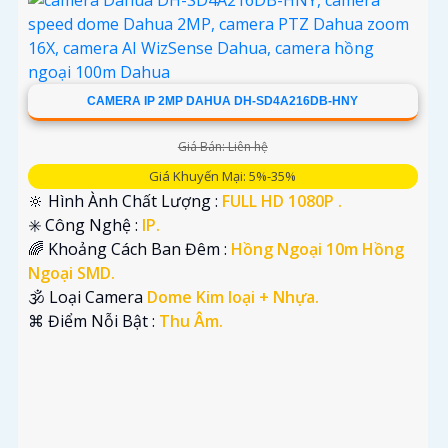
CAMERA IP 2MP DAHUA DH-SD4A216DB-HNY
Giá Bán: Liên hệ
Giá Khuyến Mại: 5%-35%
🔆 Hình Ành Chất Lượng :
FULL HD 1080P .
✳️ Công Nghệ :
IP.
🌈 Khoảng Cách Ban Đêm :
Hồng Ngoại 10m Hồng
Ngoại SMD.
🕉️ Loại Camera
Dome Kim loại + Nhựa.
️⌘ Điểm Nỗi Bật :
Thu Âm.