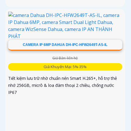
CAMERA IP 6MP DAHUA DH-IPC-HFW2649T-AS-IL
Giá Bán: liên hệ
Giá Khuyến Mại: 5%-35%
Tiết kiệm lưu trữ nhờ chuẩn nén Smart H.265+, hỗ trợ thẻ
nhớ 256GB, micrô & loa đàm thoại 2 chiều, chống nước
IP67