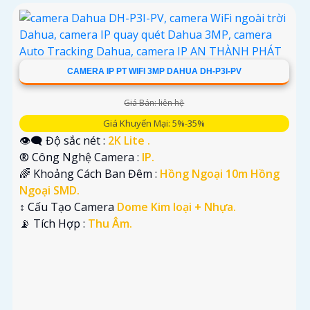
CAMERA IP PT WIFI 3MP DAHUA DH-P3I-PV
Giá Bán: liên hệ
Giá Khuyến Mại: 5%-35%
👁️‍🗨 Độ sắc nét :
2K Lite .
®️ Công Nghệ Camera :
IP.
🌈 Khoảng Cách Ban Đêm :
Hồng Ngoại 10m Hồng
Ngoại SMD.
↕️ Cấu Tạo Camera
Dome Kim loại + Nhựa.
️📡 Tích Hợp :
Thu Âm.