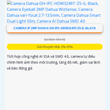
CAMERA IP 2MP DAHUA DH-IPC-HDW3249T-ZS-IL-BLACK
Giá Bán: liên hệ
Giá Khuyến Mại: 5%-35%
Tích hợp công nghệ AI SSA và SMD 4.0, camera tự điều
chỉnh hình ảnh theo môi trường, tăng độ nét, giảm sai lệch
và báo động giả