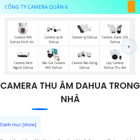
CÔNG TY CAMERA QUẬN 6
Camera Wifi
Camera Ip AI
Camera Ip Dahua
Camera Zoom 25X
Dahua Hình Ảnh
Dahua
Dahua
3K
Camera Đếm
Báo Gia Camera
Lắp Camera
Camera Báo Động
Người Dahua
Wifi Dahua
Dahua Thu Âm
Dahua
CAMERA THU ÂM DAHUA TRONG
NHÀ