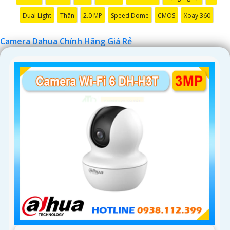
Dual Light
Thân
2.0 MP
Speed Dome
CMOS
Xoay 360
Camera Dahua Chính Hãng Giá Rẻ
'