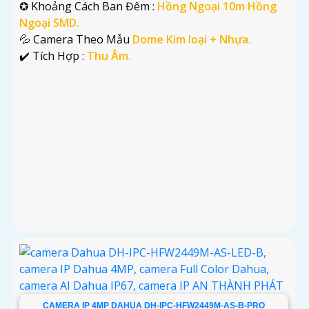
✪ Khoảng Cách Ban Đêm :
Hồng Ngoại 10m Hồng
Ngoại SMD.
💦 Camera Theo Mẫu
Dome Kim loại + Nhựa.
️✔️ Tích Hợp :
Thu Âm.
CAMERA IP 4MP DAHUA DH-IPC-HFW2449M-AS-B-PRO