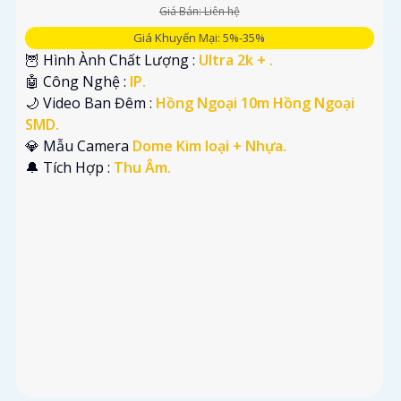
Giá Bán: Liên hệ
Giá Khuyến Mại: 5%-35%
🦉 Hình Ành Chất Lượng :
Ultra 2k + .
🤖️ Công Nghệ :
IP.
🌙 Video Ban Đêm :
Hồng Ngoại 10m Hồng Ngoại
SMD.
💎 Mẫu Camera
Dome Kim loại + Nhựa.
️🔔 Tích Hợp :
Thu Âm.