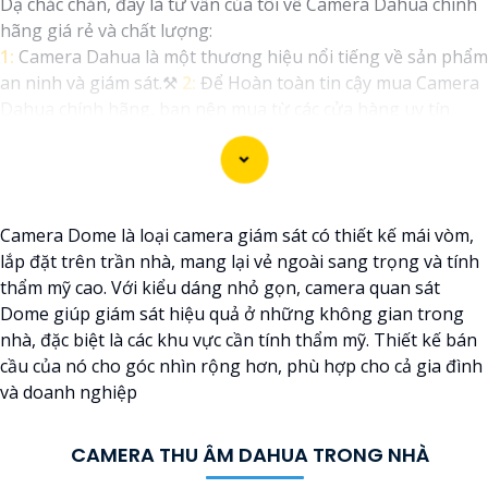
Dạ chắc chắn, đây là tư vấn của tôi về Camera Dahua chính
hãng giá rẻ và chất lượng:
1:
Camera Dahua là một thương hiệu nổi tiếng về sản phẩm
an ninh và giám sát.⚒
2:
Để Hoàn toàn tin cậy mua Camera
Dahua chính hãng, bạn nên mua từ các cửa hàng uy tín
hoặc các đại lý chính thức của Dahua.☄️
3:
Mức giá của
Camera Dahua có thể thay đổi tùy vào model và chức năng
của camera. Bạn nên tìm hiểu kỹ trước khi đầu tư.🎖️
4:
Chất
lượng của Camera Dahua được đánh giá cao với độ phân
Camera Dome là loại camera giám sát có thiết kế mái vòm,
giải cao, tính năng thông minh và độ tin cậy.💖
5:
Nếu bạn
lắp đặt trên trần nhà, mang lại vẻ ngoài sang trọng và tính
muốn tìm camera Dahua giá rẻ, bạn có thể tham khảo trên
thẩm mỹ cao. Với kiểu dáng nhỏ gọn, camera quan sát
các website thương mại điện tử hoặc tại các cửa hàng điện
Dome giúp giám sát hiệu quả ở những không gian trong
tử.
nhà, đặc biệt là các khu vực cần tính thẩm mỹ. Thiết kế bán
Hy vọng rằng những thông tin trên sẽ giúp bạn chọn lựa
cầu của nó cho góc nhìn rộng hơn, phù hợp cho cả gia đình
được Camera Dahua chính hãng, giá rẻ và chất lượng. Nếu
và doanh nghiệp
bạn có thêm câu hỏi hoặc cần tư vấn thêm, đừng ngần ngại
để lại Cung cấp cho công trình biết.
CAMERA THU ÂM DAHUA TRONG NHÀ