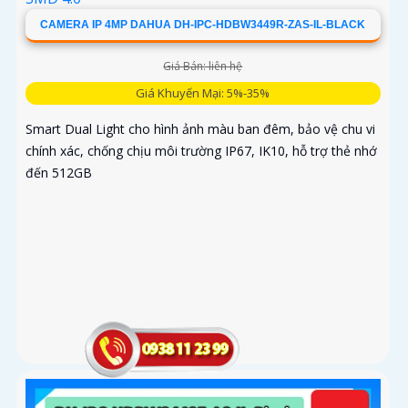
CAMERA IP 4MP DAHUA DH-IPC-HDBW3449R-ZAS-IL-BLACK
Giá Bán: liên hệ
Giá Khuyến Mại: 5%-35%
Smart Dual Light cho hình ảnh màu ban đêm, bảo vệ chu vi
chính xác, chống chịu môi trường IP67, IK10, hỗ trợ thẻ nhớ
đến 512GB