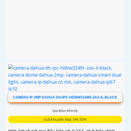
CAMERA IP 2MP DAHUA DH-IPC-HDBW3249R-ZAS-IL-BLACK
Giá Bán: liên hệ
Giá Khuyến Mại: 5%-35%
Hình ảnh rõ nét mọi điều kiện với AI SSA, phát hiện chính