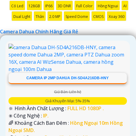
Có Led
128GB
IP66
3D DNR
Full Color
Hồng Ngoại
AI
Dual Light
Thân
2.0 MP
Speed Dome
CMOS
Xoay 360
Camera Dahua Chính Hãng Giá Rẻ
'
CAMERA IP 2MP DAHUA DH-SD4A216DB-HNY
Giá Bán: Liên hệ
Giá Khuyến Mại: 5%-35%
🔆 Hình Ành Chất Lượng :
FULL HD 1080P .
✳️ Công Nghệ :
IP.
🌈 Khoảng Cách Ban Đêm :
Hồng Ngoại 10m Hồng
Ngoại SMD.