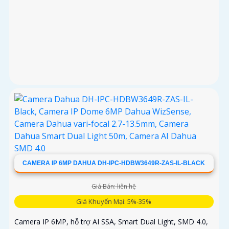
CAMERA IP 6MP DAHUA DH-IPC-HDBW3649R-ZAS-IL-BLACK
Giá Bán: liên hệ
Giá Khuyến Mại: 5%-35%
Camera IP 6MP, hỗ trợ AI SSA, Smart Dual Light, SMD 4.0,