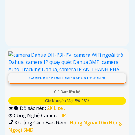
CAMERA IP PT WIFI 3MP DAHUA DH-P3I-PV
Giá Bán: liên hệ
Giá Khuyến Mại: 5%-35%
👁️‍🗨 Độ sắc nét :
2K Lite .
®️ Công Nghệ Camera :
IP.
🌈 Khoảng Cách Ban Đêm :
Hồng Ngoại 10m Hồng
Ngoại SMD.