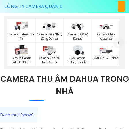
CÔNG TY CAMERA QUẬN 6
Camera Dahua Giá
Camera Siêu Nhạy
Camera DWDR
Camera Chip
Rẻ
Sáng Dahua
Dahua
Wizsense
Lắp Camera
Camera Dahua
Camera 2K Siêu
Đầu Ghi AI Dahua
Dahua Thu Âm
Full Hd 1080P
Nét Dahua
CAMERA THU ÂM DAHUA TRONG
NHÀ