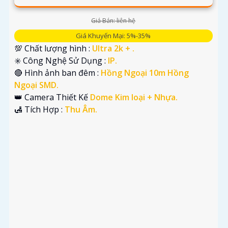
Giá Bán: liên hệ
Giá Khuyến Mại: 5%-35%
💯 Chất lượng hình :
Ultra 2k + .
✳️ Công Nghệ Sử Dụng :
IP.
🔴 Hình ảnh ban đêm :
Hồng Ngoại 10m Hồng
Ngoại SMD.
👑 Camera Thiết Kế
Dome Kim loại + Nhựa.
️🛃 Tích Hợp :
Thu Âm.