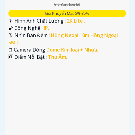
Giá Bán: liên hệ
Giá Khuyến Mại: 5%-35%
🔆 Hình Ành Chất Lượng :
2K Lite .
🌠 Công Nghệ :
IP.
🌛 Nhìn Ban Đêm :
Hồng Ngoại 10m Hồng Ngoại
SMD.
♊ Camera Dòng
Dome Kim loại + Nhựa.
️🆑 Điểm Nỗi Bật :
Thu Âm.