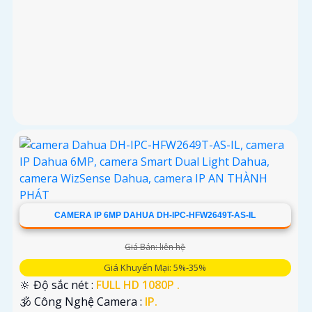
CAMERA IP 6MP DAHUA DH-IPC-HFW2649T-AS-IL
Giá Bán: liên hệ
Giá Khuyến Mại: 5%-35%
🔆 Độ sắc nét :
FULL HD 1080P .
🕉️ Công Nghệ Camera :
IP.