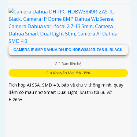
CAMERA IP 8MP DAHUA DH-IPC-HDBW3849R-ZAS-IL-BLACK
Giá Bán: liên hệ
Giá Khuyến Mại: 5%-35%
Tích hợp AI SSA, SMD 4.0, bảo vệ chu vi thông minh, quay
đêm có màu nhờ Smart Dual Light, lưu trữ tối ưu với
H.265+