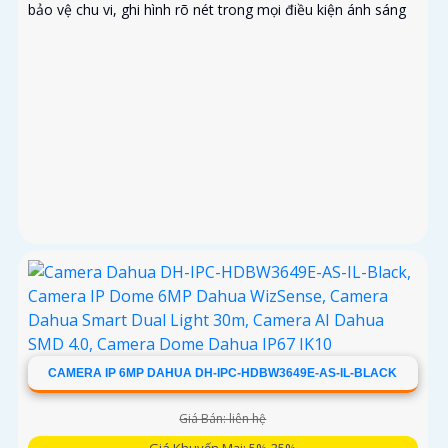
bảo vệ chu vi, ghi hình rõ nét trong mọi điều kiện ánh sáng
CAMERA IP 6MP DAHUA DH-IPC-HDBW3649E-AS-IL-BLACK
Giá Bán: liên hệ
Giá Khuyến Mại: 5%-35%