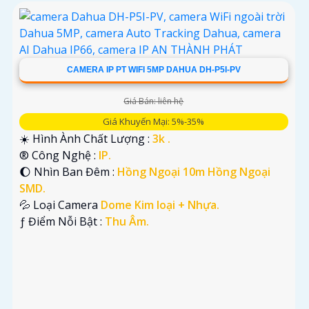
CAMERA IP PT WIFI 5MP DAHUA DH-P5I-PV
Giá Bán: liên hệ
Giá Khuyến Mại: 5%-35%
☀️ Hình Ành Chất Lượng :
3k .
®️ Công Nghệ :
IP.
🌔 Nhìn Ban Đêm :
Hồng Ngoại 10m Hồng Ngoại
SMD.
💦 Loại Camera
Dome Kim loại + Nhựa.
️ƒ Điểm Nỗi Bật :
Thu Âm.