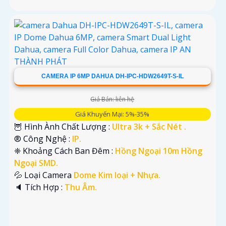
CAMERA IP 6MP DAHUA DH-IPC-HDW2649T-S-IL
Giá Bán: liên hệ
Giá Khuyến Mại: 5%-35%
🦉 Hình Ành Chất Lượng :
Ultra 3k + Sắc Nét .
®️ Công Nghệ :
IP.
❈ Khoảng Cách Ban Đêm :
Hồng Ngoại 10m Hồng
Ngoại SMD.
💦 Loại Camera
Dome Kim loại + Nhựa.
️🔈 Tích Hợp :
Thu Âm.