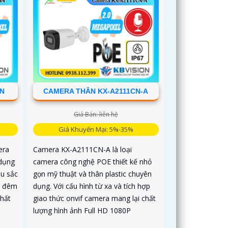
MN
CAMERA THÂN KX-A2111CN-A
Giá Bán: liên hệ
Giá Khuyến Mại: 5%-35%
era
Camera KX-A2111CN-A là loại
 dụng
camera công nghệ POE thiết kế nhỏ
u sắc
gọn mỹ thuật và thân plastic chuyên
n đêm
dụng. Với cấu hình từ xa và tích hợp
hất
giao thức onvif camera mang lại chất
lượng hình ảnh Full HD 1080P