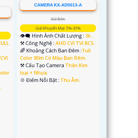
CAMERA KX-AD5013-A
Giá Bán:
Giá Khuyến Mại: 5%-35%
👁️‍🗨 Hình Ành Chất Lượng :
3k .
FULL
⚒ Công Nghệ :
AHD CVI TVI BCS.
🌈 Khoảng Cách Ban Đêm :
Full
CVI
Color 80m Có Màu Ban Ðêm.
⚒ Cấu Tạo Camera
Thân Kim
Color
loại + Nhựa.
️💠 Điểm Nỗi Bật :
Thu Âm.
.