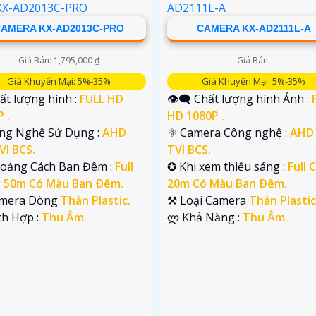
AMERA KX-AD2013C-PRO
CAMERA KX-AD2111L-A
Giá Bán: 1,795,000 ₫
Giá Bán:
Giá Khuyến Mại: 5%-35%
Giá Khuyến Mại: 5%-35%
ất lượng hình :
FULL HD
👁️‍🗨 Chất lượng hình Ảnh :
 .
HD 1080P .
ông Nghệ Sử Dụng :
AHD
⚛️ Camera Công nghệ :
AHD 
VI BCS.
TVI BCS.
hoảng Cách Ban Đêm :
Full
✪ Khi xem thiếu sáng :
Full 
r 50m Có Màu Ban Ðêm.
20m Có Màu Ban Ðêm.
mera Dòng
Thân Plastic.
⚒ Loại Camera
Thân Plastic
ích Hợp :
Thu Âm.
️ლ Khả Năng :
Thu Âm.