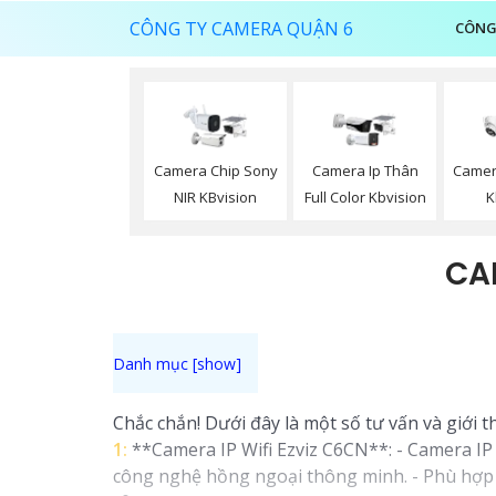
CÔNG TY CAMERA QUẬN 6
CÔNG
Camera Chip Sony
Camera Ip Thân
Camera
NIR KBvision
Full Color Kbvision
K
CA
Chắc chắn! Dưới đây là một số tư vấn và giới 
1:
**Camera IP Wifi Ezviz C6CN**: - Camera IP P
công nghệ hồng ngoại thông minh. - Phù hợp 