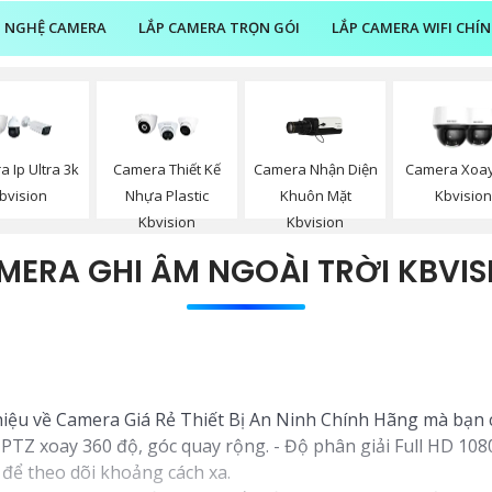
 NGHỆ CAMERA
LẮP CAMERA TRỌN GÓI
LẮP CAMERA WIFI CHÍ
Camera Nhận Diện
 Ip Ultra 3k
Camera Thiết Kế
Camera Xoay
Khuôn Mặt
bvision
Nhựa Plastic
Kbvisio
Kbvision
Kbvision
MERA GHI ÂM NGOÀI TRỜI KBVIS
thiệu về Camera Giá Rẻ Thiết Bị An Ninh Chính Hãng mà bạn 
TZ xoay 360 độ, góc quay rộng. - Độ phân giải Full HD 1080p
để theo dõi khoảng cách xa.