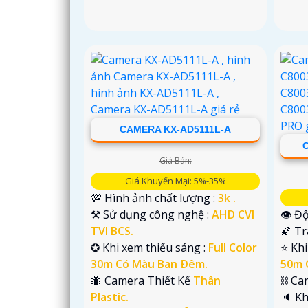
CAMERA KX-AD5111L-A
Giá Bán:
Giá Khuyến Mại: 5%-35%
💯 Hình ảnh chất lượng :
3k .
⚒ Sử dụng công nghệ :
AHD CVI
👁 Độ
TVI BCS.
🌠 T
✪ Khi xem thiếu sáng :
Full Color
⭐ Khi
30m Có Màu Ban Ðêm.
50m 
🐜 Camera Thiết Kế
Thân
⛓ Ca
Plastic.
️🔈 K