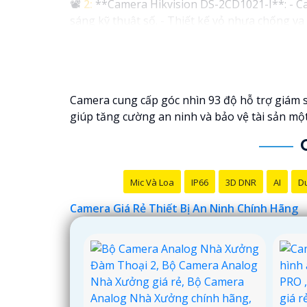
📽
2:
**Camera Hikvision DS-2CD1021-I**: - Ca
sáng kỹ thuật số. - Thiết kế vỏ nhựa chống v
✳️
3:
**Camera Dahua HDCVI HAC-HFW1200T**: -
lên đến 20m. - Chống ngược sáng Digital WDR,
Nhớ kiểm tra và lựa chọn sản phẩm phù hợp vớ
hàng tại các cửa hàng điện tử uy tín hoặc cửa
Camera cung cấp góc nhìn 93 độ hỗ trợ giám s
giúp tăng cường an ninh và bảo vệ tài sản một
Mic Và Loa
IP66
3D DNR
AI
Du
Camera Giá Rẻ Thiết Bị An Ninh Chính Hãng