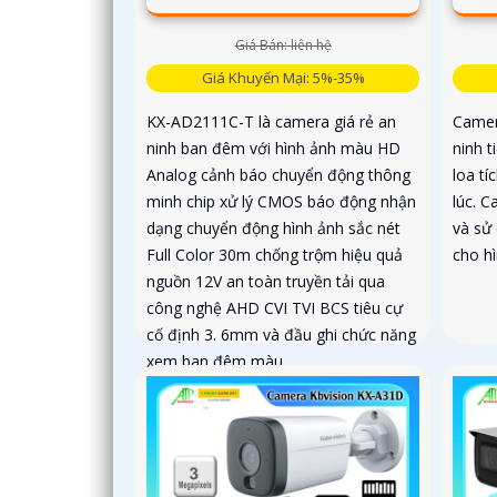
Giá Bán: liên hệ
Giá Khuyến Mại: 5%-35%
KX-AD2111C-T là camera giá rẻ an
Camer
ninh ban đêm với hình ảnh màu HD
ninh 
Analog cảnh báo chuyển động thông
loa t
minh chip xử lý CMOS báo động nhận
lúc. C
dạng chuyển động hình ảnh sắc nét
và sử
Full Color 30m chống trộm hiệu quả
cho h
nguồn 12V an toàn truyền tải qua
công nghệ AHD CVI TVI BCS tiêu cự
cố định 3. 6mm và đầu ghi chức năng
xem ban đêm màu