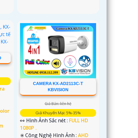
O
CAMERA KX-AD2113C-T
ra
KBVISION
Giá Bán: liên hệ
Color
Giá Khuyến Mại: 5%-35%
👀 Hình Ảnh Sắc nét :
FULL HD
im
1080P .
✳️ Công Nghệ Hình Ảnh :
AHD