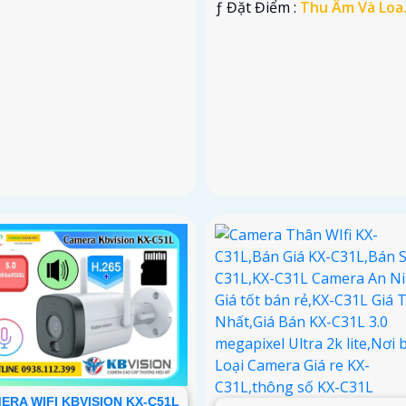
️ƒ Đặt Điểm :
Thu Âm Và Loa
ERA WIFI KBVISION KX-C51L