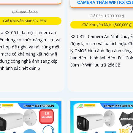
CAMERA THÂN WIFI KX-C3
Giá Bán: liên hệ
Giá Bán: 1,700,000 ₫
Giá Khuyến Mại: 5%-35%
Giá Khuyến Mại: 1,500,000 ₫
a KX-C51L là một camera an
KX-C31L Camera An Ninh chuyể
tiện dụng có chức năng micro và
động lạ micro và loa tích hợp. Ch
ích hợp để nghe và nói cùng một
lý CMOS hình ảnh đẹp ánh sáng
amera có khả năng kết nối wifi
ban đêm. Hình ảnh đêm Full Col
 dụng công nghệ ánh sáng kép
30m IP Wifi lưu trữ 256GB
ình ảnh sắc nét đến 5