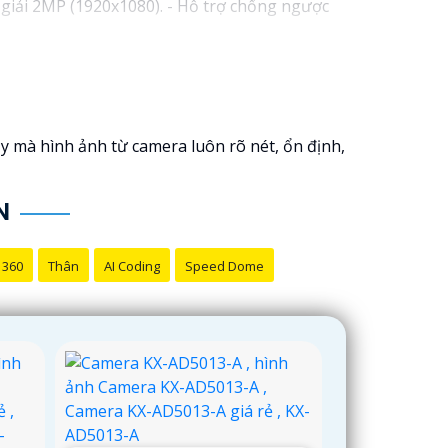
giải 2MP (1920x1080). - Hỗ trợ chống ngược
s cố định 3.6mm. - Tầm quan sát hồng ngoại
 lượng
chắc chắn hơn
.
hể tham khảo thêm thông tin chi tiết và mua
i pháp an ninh phù hợp!
y mà hình ảnh từ camera luôn rõ nét, ổn định,
N
 360
Thân
AI Coding
Speed Dome