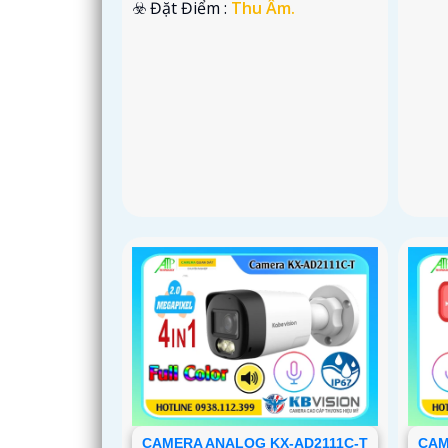
️☣️ Đặt Điểm :
Thu Âm.
CAMERA ANALOG KX-AD2111C-T
CAM