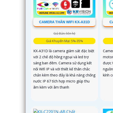
CAMERA THÂN WIFI KX-A31D
C
Giá Bán: liên hệ
Giá Khuyến Mại: 5%-35%
KX-A31D là camera giám sát đặc biệt
Camer
với 2 chế độ hồng ngoại và led trợ
motori
sáng ban đêm. Camera sử dụng kết
được 
nối Wifi IP và với thiết kế thân chắc
nguồn
chắn kèm theo đấy là khả năng chống
kính c
nước IP 67 tích hợp micro giúp thu
âm kèm với âm thanh