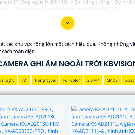
mera IP công nghệ H.265+ tiết kiệm băng thông. - Độ phân 
a đập. - Hồng ngoại ban đêm khoảng cách lên đến 30m.
 Camera HDCVI 2MP hỗ trợ chất lượng hình ảnh cao. - Len
 cân bằng sáng, chống nhiễu 3D. - Giá phải chăng với chất
i nhu cầu sử dụng và không gian lắp đặt của bạn. Bạn có t
 hàng thiết bị an ninh chuyên nghiệp. Chúc bạn tìm được giả
át các khu vực rộng lớn một cách hiệu quả. Không những vậ
 cách toàn diện.
CAMERA GHI ÂM NGOÀI TRỜI KBVISIO
al Light
78°
Hồng Ngoại
Full Color
2.0 MP
CMOS
Xoay