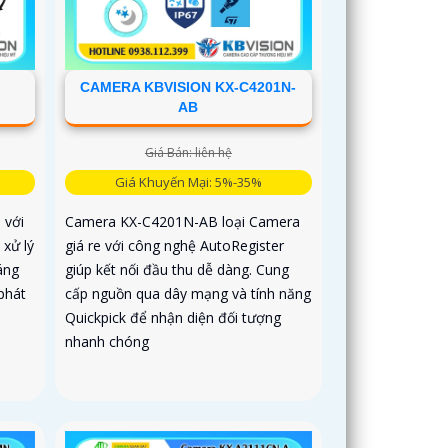
CAMERA KBVISION KX-C4201N-
AB
Giá Bán: liên hệ
Giá Khuyến Mại: 5%-35%
 với
Camera KX-C4201N-AB loại Camera
 xử lý
giá re với công nghệ AutoRegister
áng
giúp kết nối đầu thu dễ dàng. Cung
phát
cấp nguồn qua dây mạng và tính năng
Quickpick để nhận diện đối tượng
nhanh chóng