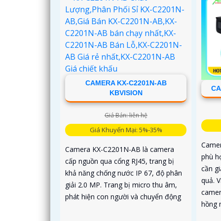
CAMERA KX-C2201N-AB
CA
KBVISION
Giá Bán: liên hệ
Giá Khuyến Mại: 5%-35%
Camer
Camera KX-C2201N-AB là camera
phù h
cấp nguồn qua cổng RJ45, trang bị
cần gi
khả năng chống nước IP 67, độ phân
quả. 
giải 2.0 MP. Trang bị micro thu âm,
camer
phát hiện con người và chuyển động
hồng 