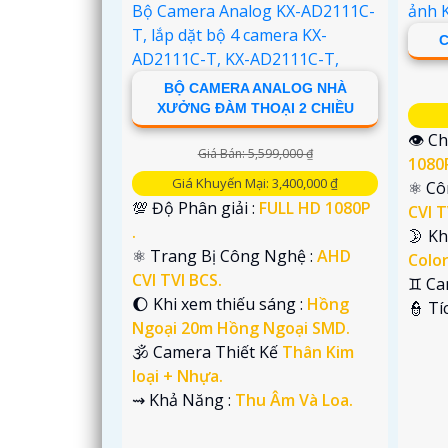
C
BỘ CAMERA ANALOG NHÀ
XƯỞNG ĐÀM THOẠI 2 CHIỀU
👁 Ch
Giá Bán: 5,599,000 ₫
1080P
Giá Khuyến Mại: 3,400,000 ₫
⚛️ C
💯 Độ Phân giải :
FULL HD 1080P
CVI T
.
🌛 K
⚛️ Trang Bị Công Nghệ :
AHD
Colo
'
CVI TVI BCS.
♊ Ca
🌔 Khi xem thiếu sáng :
Hồng
️👮 T
Ngoại 20m Hồng Ngoại SMD.
🕉️ Camera Thiết Kế
Thân Kim
loại + Nhựa.
️⇝ Khả Năng :
Thu Âm Và Loa.