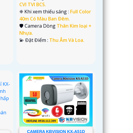
.
CVI TVI BCS.
❈ Khi xem thiếu sáng :
Full Color
40m Có Màu Ban Ðêm.
🛡 Camera Dòng
Thân Kim loại +
Nhựa.
️💫 Đặt Điểm :
Thu Âm Và Loa.
CAMERA KBVISION KX-A51D