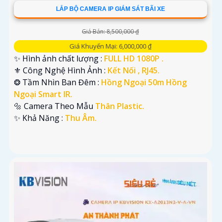
LẮP BỘ CAMERA IP GIÁM SÁT BÃI XE
Giá Bán: 8,500,000 ₫
Giá Khuyến Mại: 6,000,000 ₫
✨ Hình ảnh chất lượng :
FULL HD 1080P .
⚜️ Công Nghệ Hình Ảnh :
Kết Nối , RJ45.
❂ Tầm Nhìn Ban Đêm :
Hồng Ngoại 50m Hồng
Ngoại Smart IR.
🔩 Camera Theo Mẫu
Thân Plastic.
️✨ Khả Năng :
Thu Âm.