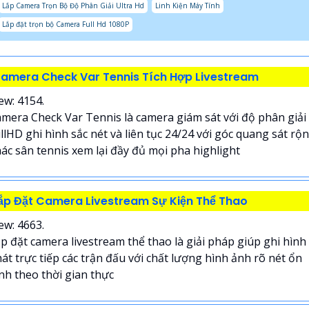
Lắp Camera Trọn Bộ Độ Phân Giải Ultra Hd
Linh Kiện Máy Tính
Lắp đặt trọn bộ Camera Full Hd 1080P
amera Check Var Tennis Tích Hợp Livestream
ew: 4154.
mera Check Var Tennis là camera giám sát với độ phân giải
llHD ghi hình sắc nét và liên tục 24/24 với góc quang sát rộ
ác sân tennis xem lại đầy đủ mọi pha highlight
ắp Đặt Camera Livestream Sự Kiện Thể Thao
ew: 4663.
p đặt camera livestream thể thao là giải pháp giúp ghi hình
át trực tiếp các trận đấu với chất lượng hình ảnh rõ nét ổn
nh theo thời gian thực