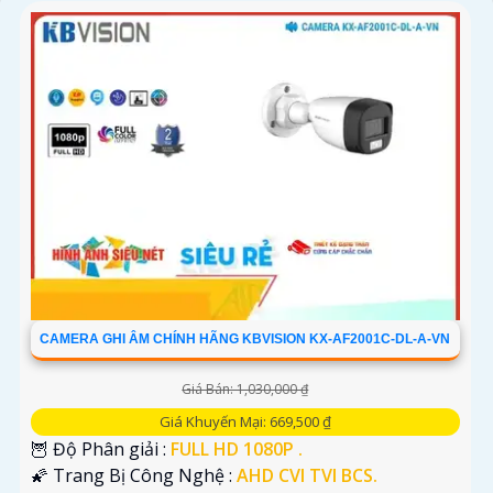
thêm thông tin chi tiết và mua hàng tại các cửa hàng điện
tử uy tín hoặc cửa hàng thiết bị an ninh chuyên nghiệp.
Chúc bạn tìm được giải pháp an ninh phù hợp!
CAMERA GHI ÂM CHÍNH HÃNG KBVISION KX-AF2001C-DL-A-VN
'
Giá Bán: 1,030,000 ₫
Giá Khuyến Mại: 669,500 ₫
🦉 Độ Phân giải :
FULL HD 1080P .
🌠 Trang Bị Công Nghệ :
AHD CVI TVI BCS.