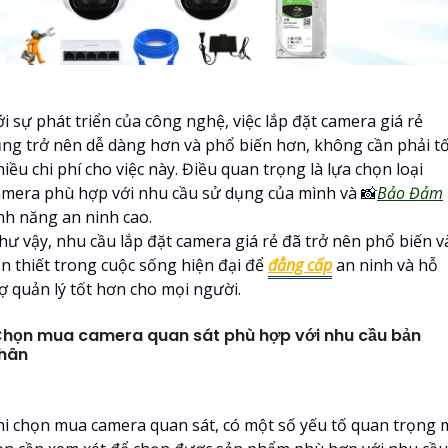
i sự phát triển của công nghệ, việc lắp đặt camera giá rẻ
ũng trở nên dễ dàng hơn và phổ biến hơn, không cần phải t
iều chi phí cho việc này. Điều quan trọng là lựa chọn loại
amera phù hợp với nhu cầu sử dụng của mình và 📸
Bảo Đảm
ính năng an ninh cao.
hư vậy, nhu cầu lắp đặt camera giá rẻ đã trở nên phổ biến v
ần thiết trong cuộc sống hiện đại để
đẳng cấp
an ninh và hỗ
rợ quản lý tốt hơn cho mọi người.
họn mua camera quan sát phù hợp với nhu cầu bản
hân
hi chọn mua camera quan sát, có một số yếu tố quan trọng 