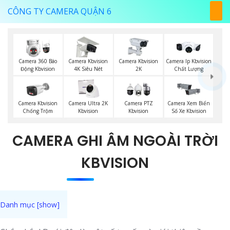
CÔNG TY CAMERA QUẬN 6
Camera 360 Báo
Camera Kbvision
Camera Kbvision
Camera Ip Kbvision
Động Kbvision
4K Siêu Nét
2K
Chất Lượng
Camera Kbvision
Camera Ultra 2K
Camera PTZ
Camera Xem Biển
Chống Trộm
Kbvision
Kbvision
Số Xe Kbvision
CAMERA GHI ÂM NGOÀI TRỜI
KBVISION