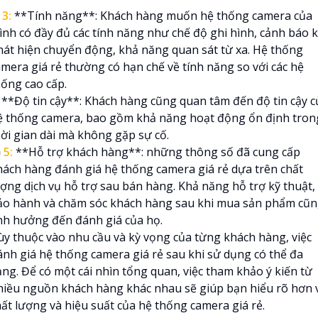
⭃
3:
**Tính năng**: Khách hàng muốn hệ thống camera của
ình có đầy đủ các tính năng như chế độ ghi hình, cảnh báo k
hát hiện chuyển động, khả năng quan sát từ xa. Hệ thống
amera giá rẻ thường có hạn chế về tính năng so với các hệ
hống cao cấp.
**Độ tin cậy**: Khách hàng cũng quan tâm đến độ tin cậy c
ệ thống camera, bao gồm khả năng hoạt động ổn định tron
hời gian dài mà không gặp sự cố.

5:
**Hỗ trợ khách hàng**: những thông số đã cung cấp
hách hàng đánh giá hệ thống camera giá rẻ dựa trên chất
ượng dịch vụ hỗ trợ sau bán hàng. Khả năng hỗ trợ kỹ thuật,
ảo hành và chăm sóc khách hàng sau khi mua sản phẩm cũ
nh hưởng đến đánh giá của họ.
ùy thuộc vào nhu cầu và kỳ vọng của từng khách hàng, việc
ánh giá hệ thống camera giá rẻ sau khi sử dụng có thể đa
ạng. Để có một cái nhìn tổng quan, việc tham khảo ý kiến từ
hiều nguồn khách hàng khác nhau sẽ giúp bạn hiểu rõ hơn 
hất lượng và hiệu suất của hệ thống camera giá rẻ.