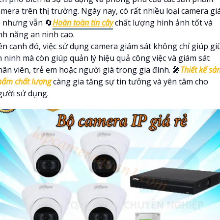
amera trên thị trường. Ngày nay, có rất nhiều loại camera gi
ẻ nhưng vẫn 🔄
Hoàn toàn tin cậy
chất lượng hình ảnh tốt và
ính năng an ninh cao.
ên cạnh đó, việc sử dụng camera giám sát không chỉ giúp gi
n ninh mà còn giúp quản lý hiệu quả công việc và giám sát
ân viên, trẻ em hoặc người già trong gia đình. 🎤
Thiết kế sả
hẩm chất lượng
càng gia tăng sự tin tưởng và yên tâm cho
gười sử dụng.