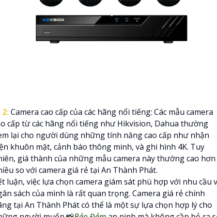

2:
Camera cao cấp của các hãng nổi tiếng: Các mẫu camera
ao cấp từ các hãng nổi tiếng như Hikvision, Dahua thường
em lại cho người dùng những tính năng cao cấp như nhận
iện khuôn mặt, cảnh báo thông minh, và ghi hình 4K. Tuy
hiên, giá thành của những mẫu camera này thường cao hơn
hiều so với camera giá rẻ tại An Thành Phát.
ết luận, việc lựa chọn camera giám sát phù hợp với nhu cầu 
gân sách của mình là rất quan trọng. Camera giá rẻ chính
ãng tại An Thành Phát có thể là một sự lựa chọn hợp lý cho
hững người muốn 📸
Bảo Đảm
an ninh mà không cần bỏ ra s