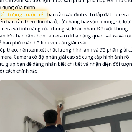
ạn cần xem xét để chọn được sản phẩm phù hợp với nhu cầu
ử dụng của mình.

ấn tượng trước hết
bạn cần xác định vị trí lắp đặt camera.
ếu bạn cần theo dõi nhà ở, cửa hàng hay văn phòng, số lượ
amera và tính năng của chúng sẽ khác nhau. Đối với không
ian lớn, bạn cần chọn camera có khả năng quan sát xa và rộ
ể bao phủ toàn bộ khu vực cần giám sát.
iếp theo, nên xem xét chất lượng hình ảnh và độ phân giải c
amera. Camera có độ phân giải cao sẽ cung cấp hình ảnh rõ
ét, giúp bạn dễ dàng nhận biết chi tiết và nhận diện đối tượ
ột cách chính xác.