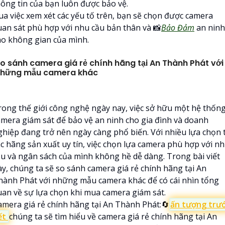
hông tin của bạn luôn được bảo vệ.
ua việc xem xét các yếu tố trên, bạn sẽ chọn được camera
uan sát phù hợp với nhu cầu bản thân và 📸
Bảo Đảm
an ninh
ho không gian của mình.
o sánh camera giá rẻ chính hãng tại An Thành Phát với
hững mẫu camera khác
rong thế giới công nghệ ngày nay, việc sở hữu một hệ thốn
amera giám sát để bảo vệ an ninh cho gia đình và doanh
ghiệp đang trở nên ngày càng phổ biến. Với nhiều lựa chọn 
ác hãng sản xuất uy tín, việc chọn lựa camera phù hợp với n
ầu và ngân sách của mình không hề dễ dàng. Trong bài viết
ày, chúng ta sẽ so sánh camera giá rẻ chính hãng tại An
hành Phát với những mẫu camera khác để có cái nhìn tổng
uan về sự lựa chọn khi mua camera giám sát.
amera giá rẻ chính hãng tại An Thành Phát:🔄
ấn tượng trư
ết
chúng ta sẽ tìm hiểu về camera giá rẻ chính hãng tại An