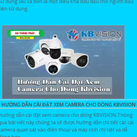
sử dụng lâu và bền là một điều khá đau dầu cho người đầu
tiên sử dụng
HƯỜNG DẪN CÀI ĐẶT XEM CAMERA CHO DÒNG KBVISION
Hướng dẫn cài đặt xem camera cho dòng KBVISION.Thông
qua bài viết này chúng ta sẽ được hướng dẫn chi tiết các cài
camera quan sát vào điện thoại và máy tính chi tiết và dễ
dàng hơn.