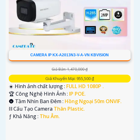
CAMERA IP KX-A2013N3-V-A-VN KBVISION
Giá Bán: 1,470,000 ₫
Giá Khuyến Mại: 955,500 ₫
☀️ Hình ảnh chất lượng :
FULL HD 1080P .
🏆 Công Nghệ Hình Ảnh :
IP POE.
🌚 Tầm Nhìn Ban Đêm :
Hồng Ngoại 50m ONVIF.
⛓ Cấu Tạo Camera
Thân Plastic.
️ƒ Khả Năng :
Thu Âm.