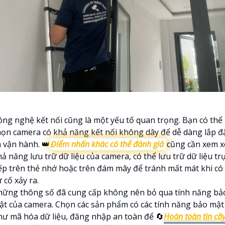
ông nghệ kết nối cũng là một yếu tố quan trọng. Bạn có thể
họn camera có khả năng kết nối không dây để dễ dàng lắp đ
à vận hành. 👑
Điểm nhấn khác có thể đánh giá
cũng cần xem x
ả năng lưu trữ dữ liệu của camera, có thể lưu trữ dữ liệu tr
iếp trên thẻ nhớ hoặc trên đám mây để tránh mất mát khi có
 cố xảy ra.
hững thông số đã cung cấp không nên bỏ qua tính năng bả
ật của camera. Chọn các sản phẩm có các tính năng bảo mật
hư mã hóa dữ liệu, đăng nhập an toàn để 🔄
Hoàn toàn tin cậ