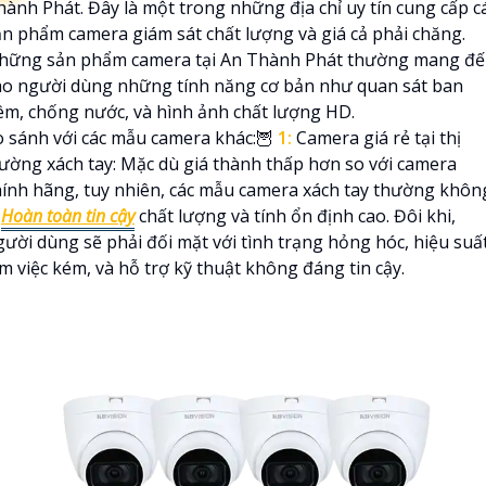
hành Phát. Đây là một trong những địa chỉ uy tín cung cấp c
ản phẩm camera giám sát chất lượng và giá cả phải chăng.
hững sản phẩm camera tại An Thành Phát thường mang đ
ho người dùng những tính năng cơ bản như quan sát ban
êm, chống nước, và hình ảnh chất lượng HD.
o sánh với các mẫu camera khác:🦉
1:
Camera giá rẻ tại thị
rường xách tay: Mặc dù giá thành thấp hơn so với camera
hính hãng, tuy nhiên, các mẫu camera xách tay thường khôn

Hoàn toàn tin cậy
chất lượng và tính ổn định cao. Đôi khi,
gười dùng sẽ phải đối mặt với tình trạng hỏng hóc, hiệu suấ
m việc kém, và hỗ trợ kỹ thuật không đáng tin cậy.