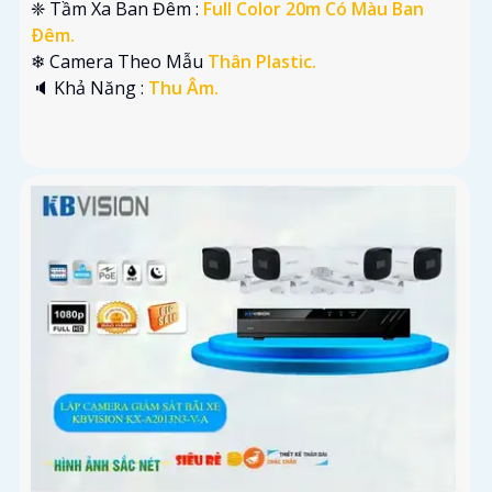
❈ Tầm Xa Ban Đêm :
Full Color 20m Có Màu Ban
Ðêm.
❄ Camera Theo Mẫu
Thân Plastic.
️🔈 Khả Năng :
Thu Âm.