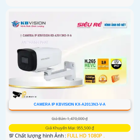
CAMERA IP KBVISION KX-A2013N3-V-A
Giá Bán: 1,470,000 ₫
Giá Khuyến Mại: 955,500 ₫
💯 Chất lượng hình Ảnh :
FULL HD 1080P .