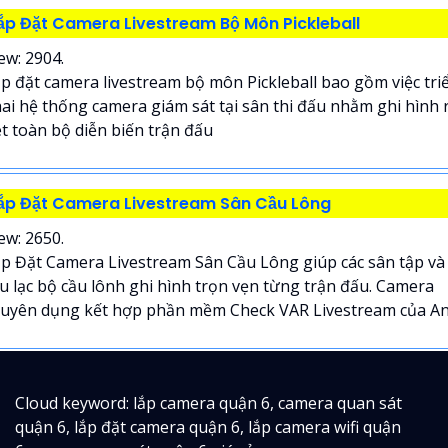
ắp Đặt Camera Livestream Bộ Môn Pickleball
ew: 2904.
p đặt camera livestream bộ môn Pickleball bao gồm việc tri
ai hệ thống camera giám sát tại sân thi đấu nhằm ghi hình 
t toàn bộ diễn biến trận đấu
ắp Đặt Camera Livestream Sân Cầu Lông
ew: 2650.
p Đặt Camera Livestream Sân Cầu Lông giúp các sân tập và
u lạc bộ cầu lônh ghi hình trọn vẹn từng trận đấu. Camera
uyên dụng kết hợp phần mềm Check VAR Livestream của An.
Cloud keyword: lắp camera quận 6, camera quan sát
quận 6, lắp đặt camera quận 6, lắp camera wifi quận