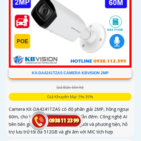
KX-DA4241TZAS CAMERA KBVISION 2MP
Giá Bán: liên hệ
Giá Khuyến Mại: 5%-35%
Camera KX-DA4241TZAS có độ phân giải 2MP, hồng ngoại
60m, cho hình ảnh sắc nét cả ngày lẫn đêm. Công nghệ AI
tiên tiến giúp phát hiện chính xác người và phương tiện, hỗ
trợ lưu trữ tối đa 512GB và ghi âm với MIC tích hợp