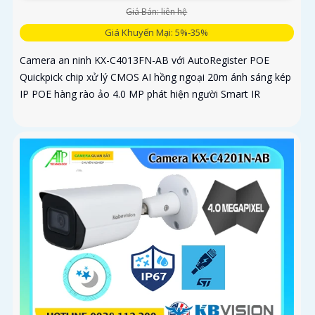
Giá Bán: liên hệ
Giá Khuyến Mại: 5%-35%
Camera an ninh KX-C4013FN-AB với AutoRegister POE
Quickpick chip xử lý CMOS AI hồng ngoại 20m ánh sáng kép
IP POE hàng rào ảo 4.0 MP phát hiện người Smart IR