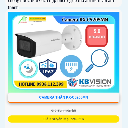
chống nước IP 67 tích hợp micro giúp thu âm kèm với âm
thanh
CAMERA THÂN KX-C5205MN
Giá Bán: liên hệ
Giá Khuyến Mại: 5%-35%