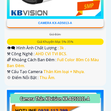
CAMERA KX-AD5013-A
Giá Bán:
Giá Khuyến Mại: 5%-35%
👁️‍🗨 Hình Ành Chất Lượng :
3k .
⚒ Công Nghệ :
AHD CVI TVI BCS.
🌈 Khoảng Cách Ban Đêm :
Full Color 80m Có Màu
Ban Ðêm.
⚒ Cấu Tạo Camera
Thân Kim loại + Nhựa.
️💠 Điểm Nỗi Bật :
Thu Âm.