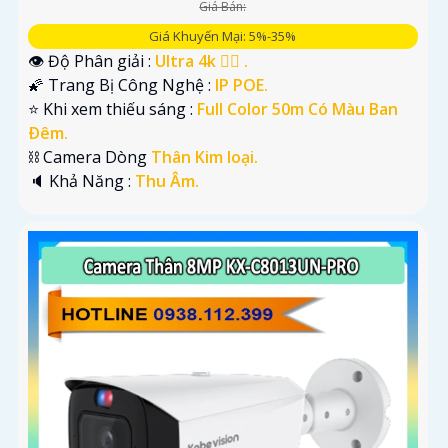
Giá Bán:
Giá Khuyến Mại: 5%-35%
👁 Độ Phân giải :
Ultra 4k 👍🏾 .
🌠 Trang Bị Công Nghệ :
IP POE.
⭐ Khi xem thiếu sáng :
Full Color 50m Có Màu Ban
Ðêm.
⛓ Camera Dòng
Thân Kim loại.
️🔈 Khả Năng :
Thu Âm.