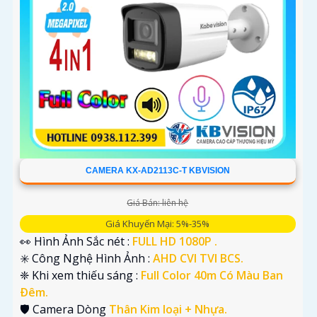
CAMERA KX-AD2113C-T KBVISION
Giá Bán: liên hệ
Giá Khuyến Mại: 5%-35%
👀 Hình Ảnh Sắc nét :
FULL HD 1080P .
✳️ Công Nghệ Hình Ảnh :
AHD CVI TVI BCS.
❈ Khi xem thiếu sáng :
Full Color 40m Có Màu Ban
Ðêm.
🛡 Camera Dòng
Thân Kim loại + Nhựa.