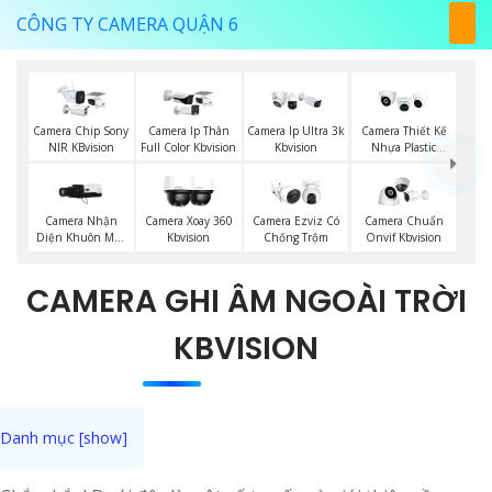
CÔNG TY CAMERA QUẬN 6
Camera Chip Sony
Camera Ip Thân
Camera Ip Ultra 3k
Camera Thiết Kế
NIR KBvision
Full Color Kbvision
Kbvision
Nhựa Plastic
Kbvision
Camera Nhận
Camera Xoay 360
Camera Ezviz Có
Camera Chuẩn
Diện Khuôn Mặt
Kbvision
Chống Trộm
Onvif Kbvision
Kbvision
CAMERA GHI ÂM NGOÀI TRỜI
KBVISION