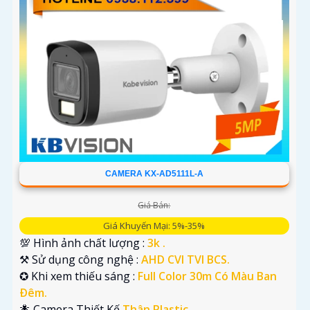
CAMERA KX-AD5111L-A
Giá Bán:
Giá Khuyến Mại: 5%-35%
💯 Hình ảnh chất lượng :
3k .
⚒ Sử dụng công nghệ :
AHD CVI TVI BCS.
✪ Khi xem thiếu sáng :
Full Color 30m Có Màu Ban
Ðêm.
🐜 Camera Thiết Kế
Thân Plastic.