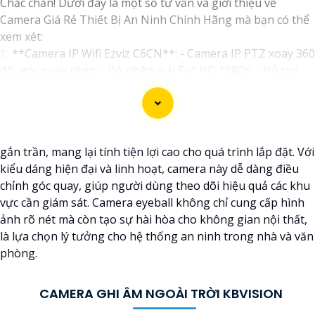
Chắc chắn! Dưới đây là một số tư vấn và giới thiệu về
Camera Giá Rẻ Thiết Bị An Ninh Chính Hãng mà bạn có thể
xem xét:
1:
**Camera IP Wifi Ezviz C6CN**: - Camera IP PTZ xoay 360
độ, góc quay rộng. - Độ phân giải Full HD 1080p. - Hỗ trợ
kết nối không dây WiFi. - Tích hợp công nghệ hồng ngoại
thông minh. - Phù hợp để theo dõi khoảng cách xa.
📽
2:
**Camera Hikvision DS-2CD1021-I**: - Camera IP công
nghệ H.265+ tiết kiệm băng thông. - Độ phân giải 2MP
gắn trần, mang lại tính tiện lợi cao cho quá trình lắp đặt. Với
(1920x1080). - Hỗ trợ chống ngược sáng kỹ thuật số. - Thiết
kiểu dáng hiện đại và linh hoạt, camera này dễ dàng điều
kế vỏ nhựa chống va đập. - Hồng ngoại ban đêm khoảng
chỉnh góc quay, giúp người dùng theo dõi hiệu quả các khu
cách lên đến 30m.
vực cần giám sát. Camera eyeball không chỉ cung cấp hình
✳️
3:
**Camera Dahua HDCVI HAC-HFW1200T**: - Camera
ảnh rõ nét mà còn tạo sự hài hòa cho không gian nội thất,
HDCVI 2MP hỗ trợ chất lượng hình ảnh cao. - Lens cố định
là lựa chọn lý tưởng cho hệ thống an ninh trong nhà và văn
3.6mm. - Tầm quan sát hồng ngoại lên đến 20m. - Chống
phòng.
ngược sáng Digital WDR, cân bằng sáng, chống nhiễu 3D. -
Giá phải chăng với chất lượng
chắc chắn hơn
.
Nhớ kiểm tra và lựa chọn sản phẩm phù hợp với nhu cầu sử
CAMERA GHI ÂM NGOÀI TRỜI KBVISION
dụng và không gian lắp đặt của bạn. Bạn có thể tham khảo