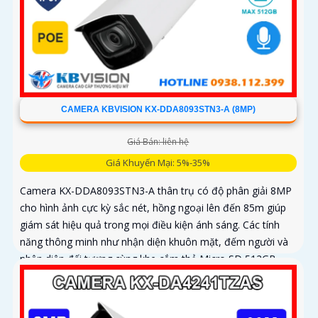
CAMERA KBVISION KX-DDA8093STN3-A (8MP)
Giá Bán: liên hệ
Giá Khuyến Mại: 5%-35%
Camera KX-DDA8093STN3-A thân trụ có độ phân giải 8MP
cho hình ảnh cực kỳ sắc nét, hồng ngoại lên đến 85m giúp
giám sát hiệu quả trong mọi điều kiện ánh sáng. Các tính
năng thông minh như nhận diện khuôn mặt, đếm người và
nhận diện đối tượng cùng khe cắm thẻ Micro SD 512GB
mang lại sự tiện lợi tối đa được bảo vệ với chuẩn IP67, IK10
và hỗ trợ PoE, camera đảm bảo hoạt động ổn định