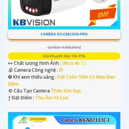
CAMERA KX-C8013UN-PRO
Giá Bán: 9,400,000 ₫
Giá Khuyến Mại: 5%-35%
👀 Chất lượng hình Ảnh :
Ultra 4k 👍🏾 .
🕉️ Camera Công nghệ :
IP.
❂ Khi xem thiếu sáng :
Full Color 50m Có Màu Ban
Ðêm.
💢 Cấu Tạo Camera
Thân Kim loại.
️ƒ Đặt Điểm :
Thu Âm Và Loa.