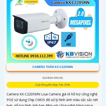
CAMERA THÂN KX-C2205MN
Giá Bán: liên hệ
Giá Khuyến Mại: 5%-35%
Camera KX-C2205MN Loại Camera giá rẻ hỗ trợ công nghệ
POE sử dụng Chip CMOS để xử lý hình ảnh màu sắc sắc nét
hơn. Hỗ trợ hình ảnh ban đêm với công nghệ hồng ngoại