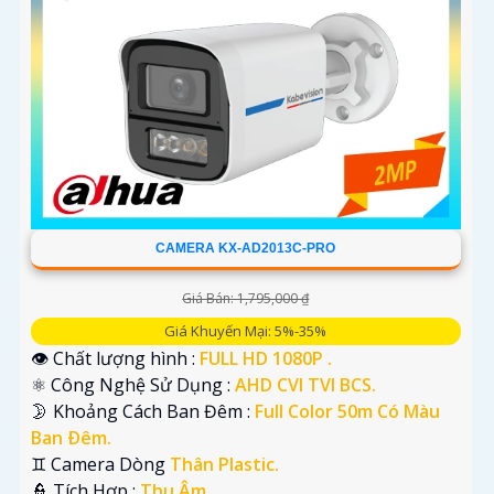
CAMERA KX-AD2013C-PRO
Giá Bán: 1,795,000 ₫
Giá Khuyến Mại: 5%-35%
👁 Chất lượng hình :
FULL HD 1080P .
⚛️ Công Nghệ Sử Dụng :
AHD CVI TVI BCS.
🌛 Khoảng Cách Ban Đêm :
Full Color 50m Có Màu
Ban Ðêm.
♊ Camera Dòng
Thân Plastic.
️👮 Tích Hợp :
Thu Âm.