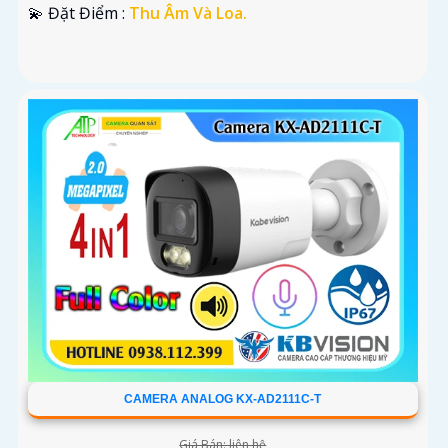
️💫 Đặt Điểm :
Thu Âm Và Loa.
CAMERA ANALOG KX-AD2111C-T
Giá Bán: liên hệ