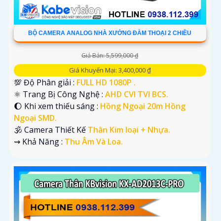
BỘ CAMERA ANALOG NHÀ XƯỞNG ĐÀM THOẠI 2 CHIỀU
Giá Bán: 5,599,000 ₫
Giá Khuyến Mại: 3,400,000 ₫
💯 Độ Phân giải :
FULL HD 1080P .
⚛️ Trang Bị Công Nghệ :
AHD CVI TVI BCS.
🌔 Khi xem thiếu sáng :
Hồng Ngoại 20m Hồng
Ngoại SMD.
🕉️ Camera Thiết Kế
Thân Kim loại + Nhựa.
️⇝ Khả Năng :
Thu Âm Và Loa.