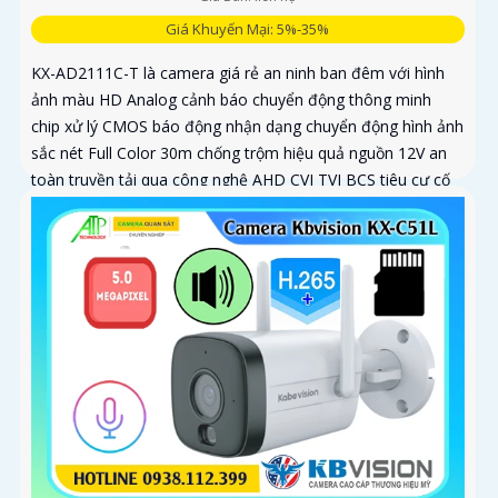
Giá Khuyến Mại: 5%-35%
KX-AD2111C-T là camera giá rẻ an ninh ban đêm với hình
ảnh màu HD Analog cảnh báo chuyển động thông minh
chip xử lý CMOS báo động nhận dạng chuyển động hình ảnh
sắc nét Full Color 30m chống trộm hiệu quả nguồn 12V an
toàn truyền tải qua công nghệ AHD CVI TVI BCS tiêu cự cố
định 3. 6mm và đầu ghi chức năng xem ban đêm màu