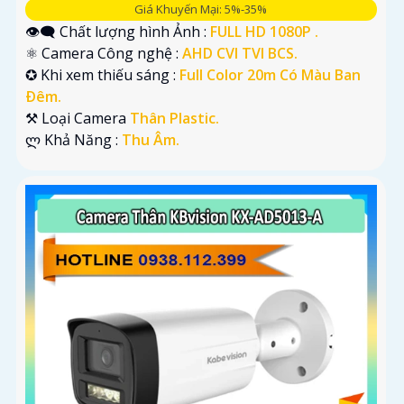
Giá Khuyến Mại: 5%-35%
👁️‍🗨 Chất lượng hình Ảnh :
FULL HD 1080P .
⚛️ Camera Công nghệ :
AHD CVI TVI BCS.
✪ Khi xem thiếu sáng :
Full Color 20m Có Màu Ban
Ðêm.
⚒ Loại Camera
Thân Plastic.
️ლ Khả Năng :
Thu Âm.