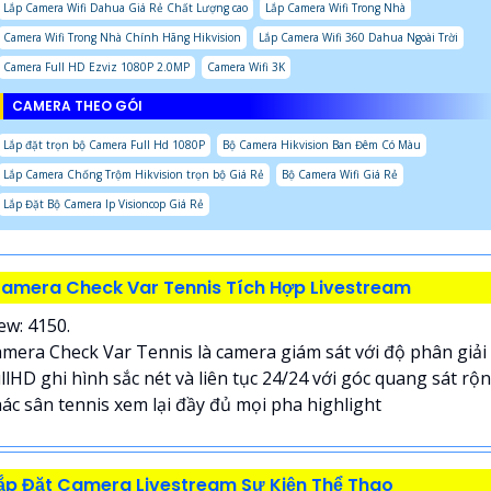
Lắp Camera Wifi Dahua Giá Rẻ Chất Lượng cao
Lắp Camera Wifi Trong Nhà
Camera Wifi Trong Nhà Chính Hãng Hikvision
Lắp Camera Wifi 360 Dahua Ngoài Trời
Camera Full HD Ezviz 1080P 2.0MP
Camera Wifi 3K
CAMERA THEO GÓI
Lắp đặt trọn bộ Camera Full Hd 1080P
Bộ Camera Hikvision Ban Đêm Có Màu
Lắp Camera Chống Trộm Hikvision trọn bộ Giá Rẻ
Bộ Camera Wifi Giá Rẻ
Lắp Đặt Bộ Camera Ip Visioncop Giá Rẻ
amera Check Var Tennis Tích Hợp Livestream
ew: 4150.
mera Check Var Tennis là camera giám sát với độ phân giải
llHD ghi hình sắc nét và liên tục 24/24 với góc quang sát rộ
ác sân tennis xem lại đầy đủ mọi pha highlight
ắp Đặt Camera Livestream Sự Kiện Thể Thao