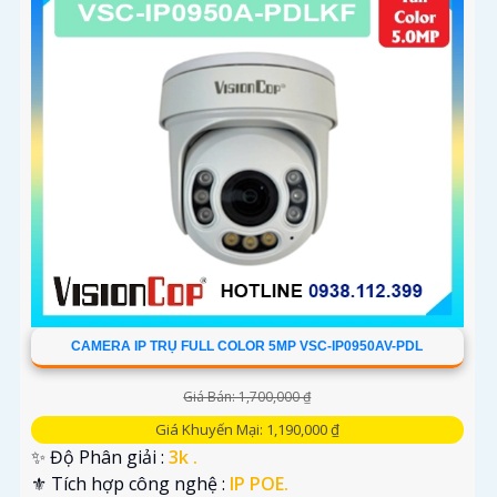
tránh tình trạng quan trọng không được ghi lại do lỗi kỹ
thuật.
Nếu bạn cần thêm thông tin hoặc hướng dẫn cụ thể về lắp
đặt camera Full Color, hãy dừng việc xem xét hãy liên hệ với
các nhà cung cấp chuyên nghiệp hoặc kỹ thuật viên chuyên
nghiệp trong lĩnh vực này.
CAMERA IP TRỤ FULL COLOR 5MP VSC-IP0950AV-PDL
Giá Bán: 1,700,000 ₫
Giá Khuyến Mại: 1,190,000 ₫
'
✨ Độ Phân giải :
3k .
⚜️ Tích hợp công nghệ :
IP POE.