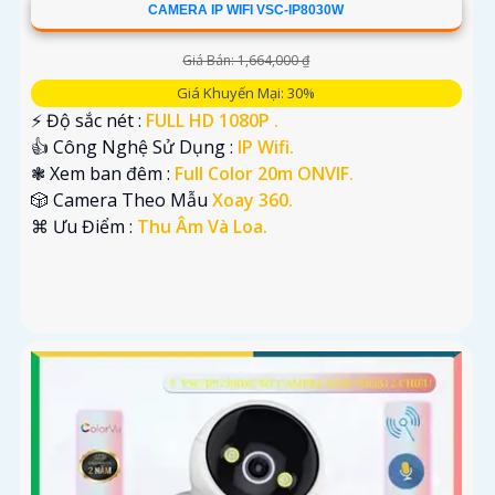
CAMERA IP WIFI VSC-IP8030W
Giá Bán: 1,664,000 ₫
Giá Khuyến Mại: 30%
️⚡ Độ sắc nét :
FULL HD 1080P .
👍 Công Nghệ Sử Dụng :
IP Wifi.
❃ Xem ban đêm :
Full Color 20m ONVIF.
🎲 Camera Theo Mẫu
Xoay 360.
️⌘ Ưu Điểm :
Thu Âm Và Loa.