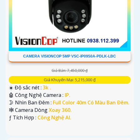
CAMERA VISIONCOP 5MP VSC-IP0950A-PDLK-LBC
Giá Bán: 7,450,000 ₫
Giá Khuyến Mại: 5,215,000 ₫
☀️ Độ sắc nét :
3k .
🤖️ Công Nghệ Camera :
IP.
🌛 Nhìn Ban Đêm :
Full Color 40m Có Màu Ban Ðêm.
🕸️ Camera Dòng
Xoay 360.
️ƒ Tích Hợp :
Công Nghệ AI.