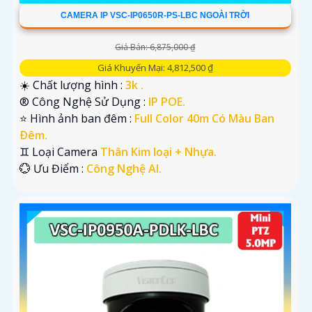
CAMERA IP VSC-IP0650R-PS-LBC NGOÀI TRỜI
Giá Bán: 6,875,000 ₫
Giá Khuyến Mại: 4,812,500 ₫
☀️ Chất lượng hình :
3k .
®️ Công Nghệ Sử Dụng :
IP POE.
⭐ Hình ảnh ban đêm :
Full Color 40m Có Màu Ban
Ðêm.
♊ Loại Camera
Thân Kim loại + Nhựa.
️💮 Ưu Điểm :
Công Nghệ AI.