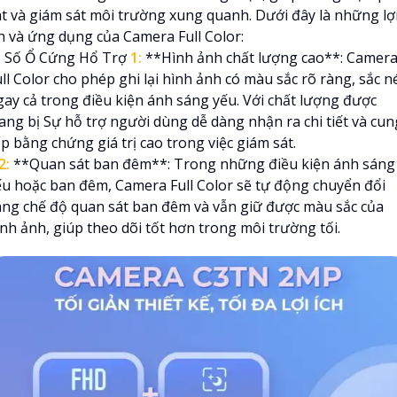
át và giám sát môi trường xung quanh. Dưới đây là những lợ
ch và ứng dụng của Camera Full Color:
 Số Ổ Cứng Hổ Trợ
1:
**Hình ảnh chất lượng cao**: Camer
ll Color cho phép ghi lại hình ảnh có màu sắc rõ ràng, sắc n
gay cả trong điều kiện ánh sáng yếu. Với chất lượng được
rang bị Sự hỗ trợ người dùng dễ dàng nhận ra chi tiết và cun
p bằng chứng giá trị cao trong việc giám sát.
2:
**Quan sát ban đêm**: Trong những điều kiện ánh sáng
ếu hoặc ban đêm, Camera Full Color sẽ tự động chuyển đổi
ang chế độ quan sát ban đêm và vẫn giữ được màu sắc của
ình ảnh, giúp theo dõi tốt hơn trong môi trường tối.