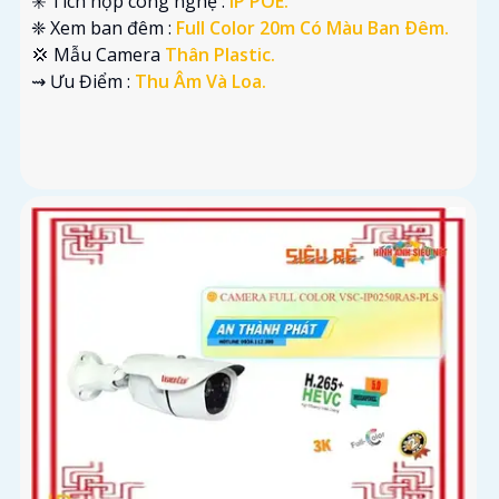
✳️ Tích hợp công nghệ :
IP POE.
❈ Xem ban đêm :
Full Color 20m Có Màu Ban Ðêm.
💢 Mẫu Camera
Thân Plastic.
️⇝ Ưu Điểm :
Thu Âm Và Loa.