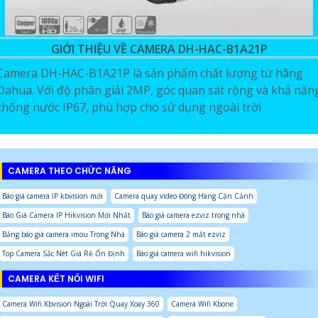
GIỚI THIỆU VỀ CAMERA DH-HAC-B1A21P
Camera DH-HAC-B1A21P là sản phẩm chất lượng từ hãng
Dahua. Với độ phân giải 2MP, góc quan sát rộng và khả năn
chống nước IP67, phù hợp cho sử dụng ngoài trời
CAMERA THEO CHỨC NĂNG
Báo giá camera IP kbvision mới
Camera quay video Đóng Hàng Cận Cảnh
Báo Giá Camera IP Hikvision Mới Nhất
Báo giá camera ezviz trong nhà
Bảng báo giá camera imou Trong Nhà
Báo giá camera 2 mắt ezviz
Top Camera Sắc Nét Giá Rẻ Ổn Định
Báo giá camera wifi hikvision
CAMERA KẾT NỐI WIFI
Camera Wifi Kbvision Ngoài Trời Quay Xoay 360
Camera Wifi Kbone