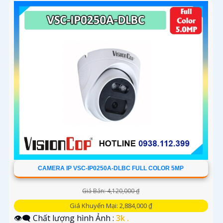
CAMERA IP VSC-IP0250A-DLBC FULL COLOR 5MP
Giá Bán: 4,120,000 ₫
Giá Khuyến Mại: 2,884,000 ₫
👁️‍🗨 Chất lượng hình Ảnh :
3k .