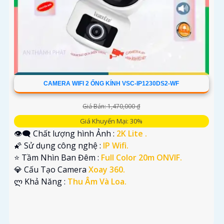
CAMERA WIFI 2 ỐNG KÍNH VSC-IP1230DS2-WF
Giá Bán: 1,470,000 ₫
Giá Khuyến Mại: 30%
👁️‍🗨 Chất lượng hình Ảnh :
2K Lite .
🌠 Sử dụng công nghệ :
IP Wifi.
⭐ Tầm Nhìn Ban Đêm :
Full Color 20m ONVIF.
💎 Cấu Tạo Camera
Xoay 360.
️ლ Khả Năng :
Thu Âm Và Loa.