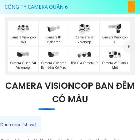
CÔNG TY CAMERA QUẬN 6
Camera Visioncop
Camera IP
Camera Wifi
Camera Visioncop
360
Visioncop
Visioncop
Al
Camera Quan Sát
Camera Visioncop
Camera Wifi Imou
Báo Giá Camera IP
Visioncop
Ban Đêm Có Màu
Mới
CAMERA VISIONCOP BAN ĐÊM
CÓ MÀU