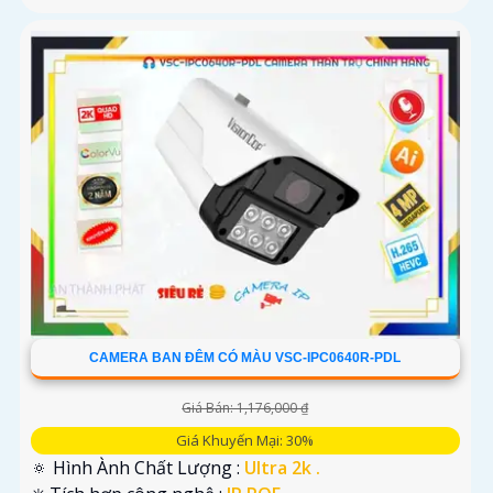
CAMERA BAN ĐÊM CÓ MÀU VSC-IPC0640R-PDL
Giá Bán: 1,176,000 ₫
Giá Khuyến Mại: 30%
🔅 Hình Ành Chất Lượng :
Ultra 2k .