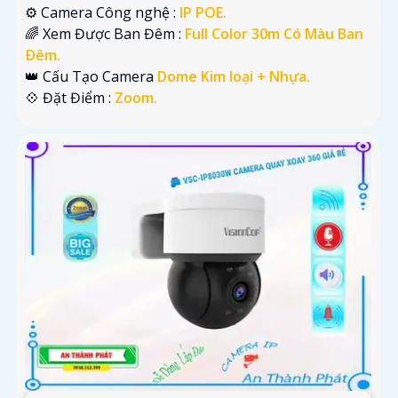
⚙ Camera Công nghệ :
IP POE.
🌈 Xem Được Ban Đêm :
Full Color 30m Có Màu Ban
Ðêm.
👑 Cấu Tạo Camera
Dome Kim loại + Nhựa.
️💠 Đặt Điểm :
Zoom.