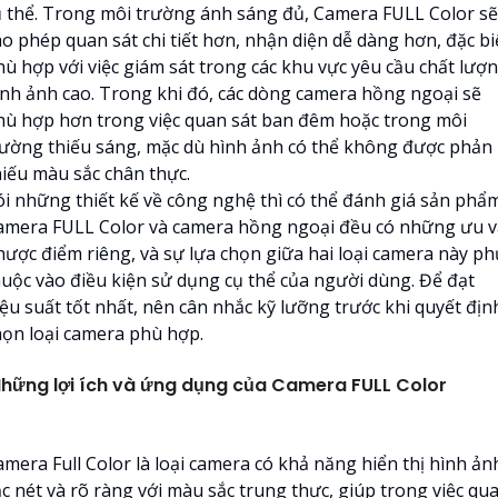
ụ thể. Trong môi trường ánh sáng đủ, Camera FULL Color sẽ
ho phép quan sát chi tiết hơn, nhận diện dễ dàng hơn, đặc bi
hù hợp với việc giám sát trong các khu vực yêu cầu chất lượ
ình ảnh cao. Trong khi đó, các dòng camera hồng ngoại sẽ
hù hợp hơn trong việc quan sát ban đêm hoặc trong môi
rường thiếu sáng, mặc dù hình ảnh có thể không được phản
hiếu màu sắc chân thực.
ói những thiết kế về công nghệ thì có thể đánh giá sản phẩ
amera FULL Color và camera hồng ngoại đều có những ưu v
hược điểm riêng, và sự lựa chọn giữa hai loại camera này ph
huộc vào điều kiện sử dụng cụ thể của người dùng. Để đạt
iệu suất tốt nhất, nên cân nhắc kỹ lưỡng trước khi quyết địn
họn loại camera phù hợp.
hững lợi ích và ứng dụng của Camera FULL Color
amera Full Color là loại camera có khả năng hiển thị hình ản
ắc nét và rõ ràng với màu sắc trung thực, giúp trong việc qu