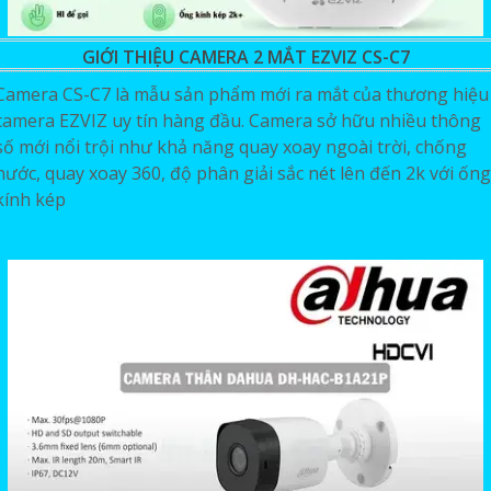
GIỚI THIỆU CAMERA 2 MẮT EZVIZ CS-C7
Camera CS-C7 là mẫu sản phẩm mới ra mắt của thương hiệu
camera EZVIZ uy tín hàng đầu. Camera sở hữu nhiều thông
số mới nổi trội như khả năng quay xoay ngoài trời, chống
nước, quay xoay 360, độ phân giải sắc nét lên đến 2k với ống
kính kép