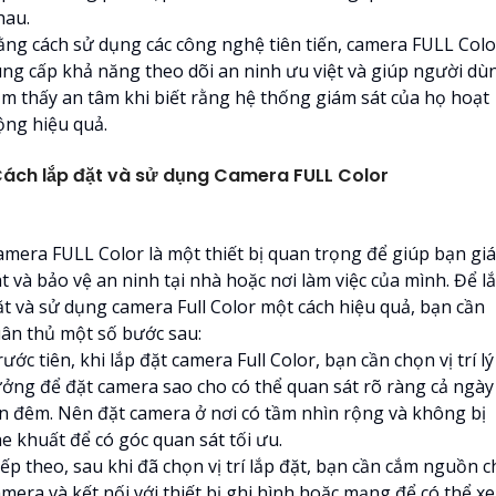
hau.
ằng cách sử dụng các công nghệ tiên tiến, camera FULL Colo
ung cấp khả năng theo dõi an ninh ưu việt và giúp người dù
ảm thấy an tâm khi biết rằng hệ thống giám sát của họ hoạt
ộng hiệu quả.
ách lắp đặt và sử dụng Camera FULL Color
amera FULL Color là một thiết bị quan trọng để giúp bạn gi
t và bảo vệ an ninh tại nhà hoặc nơi làm việc của mình. Để l
ặt và sử dụng camera Full Color một cách hiệu quả, bạn cần
uân thủ một số bước sau:
ước tiên, khi lắp đặt camera Full Color, bạn cần chọn vị trí lý
ưởng để đặt camera sao cho có thể quan sát rõ ràng cả ngày
ẫn đêm. Nên đặt camera ở nơi có tầm nhìn rộng và không bị
e khuất để có góc quan sát tối ưu.
ếp theo, sau khi đã chọn vị trí lắp đặt, bạn cần cắm nguồn 
amera và kết nối với thiết bị ghi hình hoặc mạng để có thể x