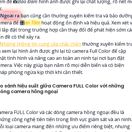
êm để 📸
Bảo Đảm
hình ảnh được ghi lại chất lượng, rõ nét m
c.

Ngoài ra
bạn cũng cần thường xuyên kiểm tra và bảo dưỡn
amera để 🎛
an Tâm
hoạt động ổn định và hiệu quả. Xem xét v
rí lắp đặt trong trường hợp cần thay đổi để phát hiện sớm cá
n đề có thể xảy ra.
Những thông tin cung cấp chắc chắn
thường xuyên kiểm tr
 xem lại hình ảnh được ghi lại từ camera Full Color để cập
hật tình hình và nâng cao an toàn an ninh tại nơi bạn đặt
amera. Việc này giúp bạn nắm rõ mọi diễn biến và có biện
háp phòng ngừa kịp thời khi cần thiết.
o sánh hiệu suất giữa Camera FULL Color với những
òng camera hồng ngoại
amera FULL Color và các dòng camera hồng ngoại đều là
hững công nghệ tiên tiến trong lĩnh vực giám sát và an ninh.
ỗi loại camera mang đến những ưu điểm riêng biệt, nhưng