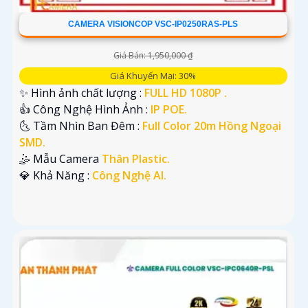
CAMERA VISIONCOP VSC-IP0250RAS-PLS
Giá Bán: 1,950,000 ₫
Giá Khuyến Mại: 30%
✨ Hình ảnh chất lượng :
FULL HD 1080P .
👍 Công Nghệ Hình Ảnh :
IP POE.
🌜 Tầm Nhìn Ban Đêm :
Full Color 20m Hồng Ngoại
SMD.
🤹 Mẫu Camera
Thân Plastic.
️💎 Khả Năng :
Công Nghệ AI.