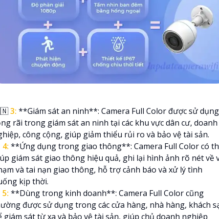
🇳
3:
**Giám sát an ninh**: Camera Full Color được sử dụng
ộng rãi trong giám sát an ninh tại các khu vực dân cư, doanh
hiệp, công cộng, giúp giảm thiểu rủi ro và bảo vệ tài sản.

4:
**Ứng dụng trong giao thông**: Camera Full Color có t
úp giám sát giao thông hiệu quả, ghi lại hình ảnh rõ nét về v
hạm và tai nạn giao thông, hỗ trợ cảnh báo và xử lý tình
uống kịp thời.

5:
**Dùng trong kinh doanh**: Camera Full Color cũng
hường được sử dụng trong các cửa hàng, nhà hàng, khách s
ể giám sát từ xa và bảo vệ tài sản, giúp chủ doanh nghiệp