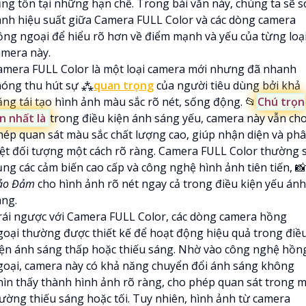
ũng tồn tại những hạn chế. Trong bài văn này, chúng ta sẽ s
ánh hiệu suất giữa Camera FULL Color và các dòng camera
ồng ngoại để hiểu rõ hơn về điểm mạnh và yếu của từng loạ
amera này.
amera FULL Color là một loại camera mới nhưng đã nhanh
hóng thu hút sự ⁂
quan trọng
của người tiêu dùng bởi khả
ăng tái tạo hình ảnh màu sắc rõ nét, sống động. 📂
Chú trọn
ớn nhất là
trong điều kiện ánh sáng yếu, camera này vẫn ch
hép quan sát màu sắc chất lượng cao, giúp nhận diện và ph
iệt đối tượng một cách rõ ràng. Camera FULL Color thường 
ụng các cảm biến cao cấp và công nghệ hình ảnh tiên tiến, 📸
ảo Đảm
cho hình ảnh rõ nét ngay cả trong điều kiện yếu ánh
áng.
rái ngược với Camera FULL Color, các dòng camera hồng
goại thường được thiết kế để hoạt động hiệu quả trong điề
iện ánh sáng thấp hoặc thiếu sáng. Nhờ vào công nghệ hồn
goại, camera này có khả năng chuyển đổi ánh sáng không
hìn thấy thành hình ảnh rõ ràng, cho phép quan sát trong m
rường thiếu sáng hoặc tối. Tuy nhiên, hình ảnh từ camera