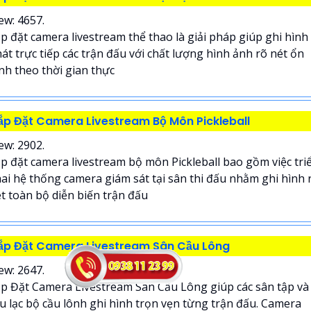
ew: 4657.
p đặt camera livestream thể thao là giải pháp giúp ghi hình
át trực tiếp các trận đấu với chất lượng hình ảnh rõ nét ổn
nh theo thời gian thực
ắp Đặt Camera Livestream Bộ Môn Pickleball
ew: 2902.
p đặt camera livestream bộ môn Pickleball bao gồm việc tri
ai hệ thống camera giám sát tại sân thi đấu nhằm ghi hình 
t toàn bộ diễn biến trận đấu
ắp Đặt Camera Livestream Sân Cầu Lông
ew: 2647.
p Đặt Camera Livestream Sân Cầu Lông giúp các sân tập và
u lạc bộ cầu lônh ghi hình trọn vẹn từng trận đấu. Camera