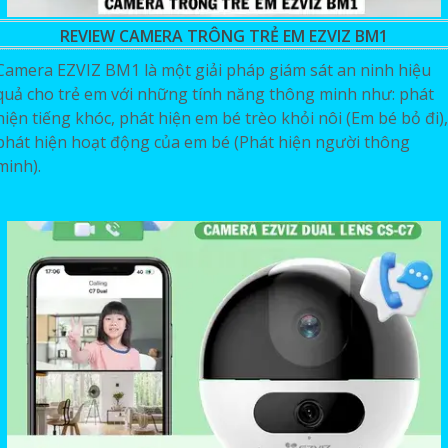
REVIEW CAMERA TRÔNG TRẺ EM EZVIZ BM1
Camera EZVIZ BM1 là một giải pháp giám sát an ninh hiệu
quả cho trẻ em với những tính năng thông minh như: phát
hiện tiếng khóc, phát hiện em bé trèo khỏi nôi (Em bé bỏ đi),
phát hiện hoạt động của em bé (Phát hiện người thông
minh).