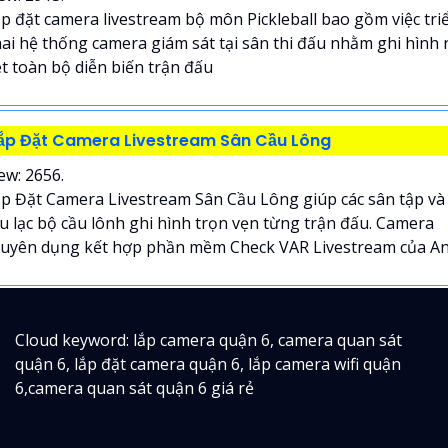
p đặt camera livestream bộ môn Pickleball bao gồm việc tri
ai hệ thống camera giám sát tại sân thi đấu nhằm ghi hình 
t toàn bộ diễn biến trận đấu
ắp Đặt Camera Livestream Sân Cầu Lông
ew: 2656.
p Đặt Camera Livestream Sân Cầu Lông giúp các sân tập và
u lạc bộ cầu lônh ghi hình trọn vẹn từng trận đấu. Camera
uyên dụng kết hợp phần mềm Check VAR Livestream của An.
Cloud keyword: lắp camera quận 6, camera quan sát
quận 6, lắp đặt camera quận 6, lắp camera wifi quận
6,camera quan sát quận 6 giá rẻ