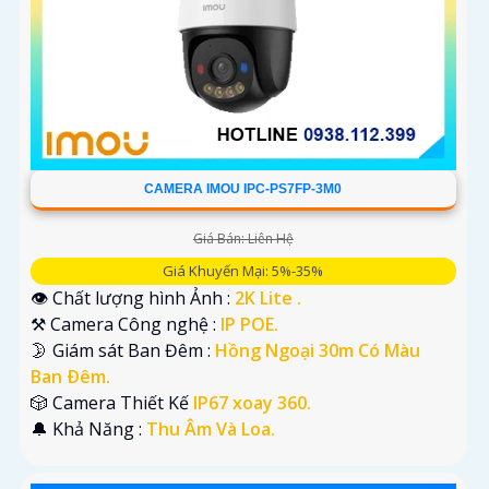
CAMERA IMOU IPC-PS7FP-3M0
Giá Bán: Liên Hệ
Giá Khuyến Mại: 5%-35%
👁 Chất lượng hình Ảnh :
2K Lite .
⚒ Camera Công nghệ :
IP POE.
🌛 Giám sát Ban Đêm :
Hồng Ngoại 30m Có Màu
Ban Ðêm.
🎲 Camera Thiết Kế
IP67 xoay 360.
️🔔 Khả Năng :
Thu Âm Và Loa.