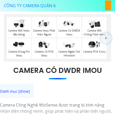
CÔNG TY CAMERA QUẬN 6
Camera Wifi Imou
Camera Imou Phát
Camera Có DWDR
Camera Wifi
Báo Động
Hiện Người
Imou
Chống Trộm Imou
Camera Dùng Pin
Camera Có POE
Camera Ngoài Trời
Camera POE Ezviz
Imou
Imou
Hikvision
CAMERA CÓ DWDR IMOU
Camera Công Nghệ WizSense được trang bị tính năng
nhận diện thông minh, giúp phát hiện và phân biệt người,