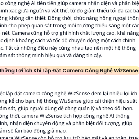
ho công nghệ AI tiên tiến giúp camera nhận diện và phân biệ
ính xác giữa người và vật thể, từ đó giảm thiểu tối đa các b
ộng không cần thiết. Đồng thời, chức năng hồng ngoại thô
inh cho phép quan sát trong môi trường thiếu sáng một cá
õ nét. Camera cũng hỗ trợ ghi hình chất lượng cao, khả năng
ác định khoảng cách và tốc độ chuyển động một cách chính
ác. Tất cả những điều này cùng nhau tạo nên một hệ thống
iám sát thông minh hiệu quả và đáng tin cậy.
Những Lợi Ích Khi Lắp Đặt Camera Công Nghệ WizSense
iệc lắp đặt camera công nghệ WizSense đem lại nhiều lợi ích
áng kể cho bạn, hệ thống WizSense giúp cải thiện hiệu suất
iám sát, giúp người dùng dễ dàng quản lý và theo dõi hơn.
ồng thời, camera WizSense tích hợp công nghệ AI thông
inh, nhận diện chuyển động và phân biệt đối tượng, giúp
iảm số lần báo động giả mạo.
amera WizSense còn hỗ trợ lưu trữ bảo mật và an toàn, truy