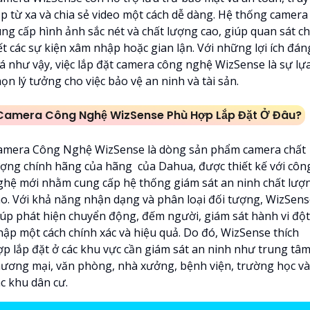
ập từ xa và chia sẻ video một cách dễ dàng. Hệ thống camera
ung cấp hình ảnh sắc nét và chất lượng cao, giúp quan sát ch
ết các sự kiện xâm nhập hoặc gian lận. Với những lợi ích đán
iá như vậy, việc lắp đặt camera công nghệ WizSense là sự lự
ọn lý tưởng cho việc bảo vệ an ninh và tài sản.
Camera Công Nghệ WizSense Phù Hợp Lắp Đặt Ở Đâu?
amera Công Nghệ WizSense là dòng sản phẩm camera chất
ượng chính hãng của hãng của Dahua, được thiết kế với côn
ghệ mới nhằm cung cấp hệ thống giám sát an ninh chất lượ
ao. Với khả năng nhận dạng và phân loại đối tượng, WizSen
iúp phát hiện chuyển động, đếm người, giám sát hành vi đột
hập một cách chính xác và hiệu quả. Do đó, WizSense thích
ợp lắp đặt ở các khu vực cần giám sát an ninh như trung tâ
hương mại, văn phòng, nhà xưởng, bệnh viện, trường học và
ác khu dân cư.