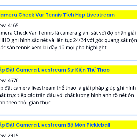
amera Check Var Tennis Tích Hợp Livestream
ew: 4165.
mera Check Var Tennis là camera giám sát với độ phân giải
llHD ghi hình sắc nét và liên tục 24/24 với góc quang sát rộ
ác sân tennis xem lại đầy đủ mọi pha highlight
ắp Đặt Camera Livestream Sự Kiện Thể Thao
ew: 4676.
p đặt camera livestream thể thao là giải pháp giúp ghi hình
át trực tiếp các trận đấu với chất lượng hình ảnh rõ nét ổn
nh theo thời gian thực
ắp Đặt Camera Livestream Bộ Môn Pickleball
ew: 2915.