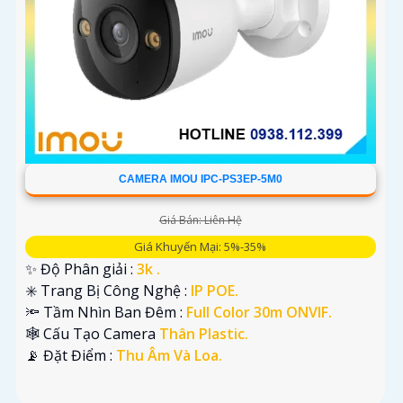
CAMERA IMOU IPC-PS3EP-5M0
Giá Bán: Liên Hệ
Giá Khuyến Mại: 5%-35%
✨ Độ Phân giải :
3k .
✳️ Trang Bị Công Nghệ :
IP POE.
🔦 Tầm Nhìn Ban Đêm :
Full Color 30m ONVIF.
🕸️ Cấu Tạo Camera
Thân Plastic.
️📡 Đặt Điểm :
Thu Âm Và Loa.