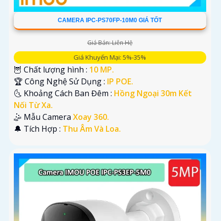
CAMERA IPC-PS70FP-10M0 GIÁ TỐT
Giá Bán: Liên Hệ
Giá Khuyến Mại: 5%-35%
🦉 Chất lượng hình :
10 MP.
🏆 Công Nghệ Sử Dụng :
IP POE.
🌜 Khoảng Cách Ban Đêm :
Hồng Ngoại 30m Kết
Nối Từ Xa.
🤹 Mẫu Camera
Xoay 360.
️🔔 Tích Hợp :
Thu Âm Và Loa.