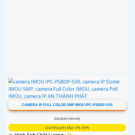
CAMERA IP FULL COLOR 5MP IMOU IPC-PS8DP-5V0
Giá Bán: liên hệ
Giá Khuyến Mại: 5%-35%
🔆 Hình Ành Chất Lượng :
3k .