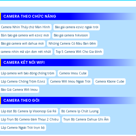
CAMERA THEO CHỨC NĂNG
Camera Nhìn Thấy chữ Màn Hình
Báo giá camera ezviz ngoài trời
Bản báo giá camera wifi ezviz mới
Báo giá camera hikvision
Báo giá camera wifi dahua mới
Những Camera Có Màu Ban Đêm
camera nhìn mã vận đơn nét nhất
Top 5 Camera Wifi Cho Gia Đình
CAMERA KẾT NỐI WIFI
Lắp camera wifi báo động chống trộm
Camera Imou Cube
Lắp Camera Chống Trộm Ezviz
Camera Wifi Imou Ngoài Trời
Camera Kbone Cube
Báo Giá Camera Wifi Imou
CAMERA THEO GÓI
Lắp Đặt Bộ Camera Ip Visioncop Giá Rẻ
Bộ Camera Ip Chất Lượng
Lắp Trọn Bộ Camera Đàm Thoại 2 Chiều
Trọn Bộ Camera Dahua Ghi Âm
Lắp Camera Ngoài Trời trọn bộ