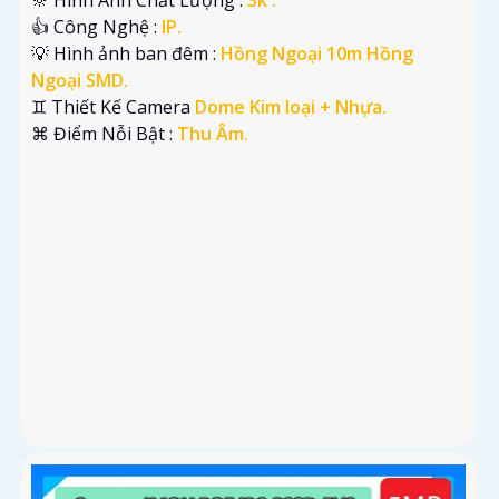
👍 Công Nghệ :
IP.
💡 Hình ảnh ban đêm :
Hồng Ngoại 10m Hồng
Ngoại SMD.
♊ Thiết Kế Camera
Dome Kim loại + Nhựa.
️⌘ Điểm Nỗi Bật :
Thu Âm.