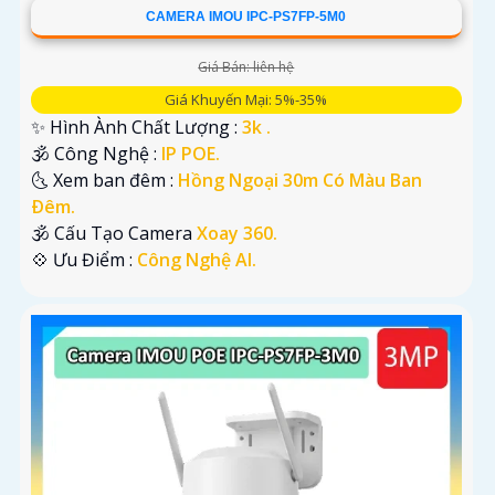
CAMERA IMOU IPC-PS7FP-5M0
Giá Bán: liên hệ
Giá Khuyến Mại: 5%-35%
✨ Hình Ành Chất Lượng :
3k .
🕉️ Công Nghệ :
IP POE.
🌜 Xem ban đêm :
Hồng Ngoại 30m Có Màu Ban
Ðêm.
🕉️ Cấu Tạo Camera
Xoay 360.
️💠 Ưu Điểm :
Công Nghệ AI.