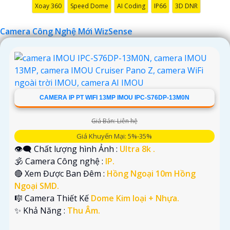
Xoay 360
Speed Dome
AI Coding
IP66
3D DNR
Camera Công Nghệ Mới WizSense
CAMERA IP PT WIFI 13MP IMOU IPC-S76DP-13M0N
Giá Bán: Liên hệ
Giá Khuyến Mại: 5%-35%
👁️‍🗨 Chất lượng hình Ảnh :
Ultra 8k .
🕉️ Camera Công nghệ :
IP.
🔴 Xem Được Ban Đêm :
Hồng Ngoại 10m Hồng
Ngoại SMD.
🎼️ Camera Thiết Kế
Dome Kim loại + Nhựa.
️✨ Khả Năng :
Thu Âm.