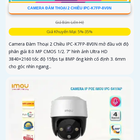
CAMERA ĐÀM THOẠI 2 CHIỀU IPC-K7FP-8V0N
Giá Bán: Liên Hệ
Giá Khuyến Mại: 5%-35%
Camera Đàm Thoại 2 Chiều IPC-K7FP-8V0N mở đầu với độ
phân giải 8.0 MP CMOS 1/2. 7” hình ảnh Ultra HD
3840×2160 tốc độ 15fps tại 8MP ống kính cố định 3. 6mm
cho góc nhìn ngang...