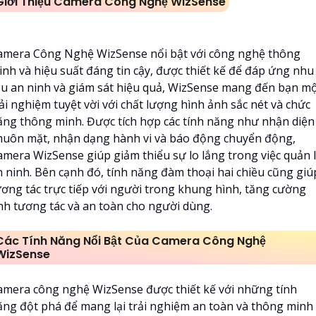
Giới Thiệu Camera Công Nghệ WizSense
amera Công Nghệ WizSense nổi bật với công nghệ thông
inh và hiệu suất đáng tin cậy, được thiết kế để đáp ứng nhu
ầu an ninh và giám sát hiệu quả, WizSense mang đến bạn m
ải nghiệm tuyệt vời với chất lượng hình ảnh sắc nét và chức
ăng thông minh. Được tích hợp các tính năng như nhận diện
huôn mặt, nhận dạng hành vi và báo động chuyển động,
amera WizSense giúp giảm thiểu sự lo lắng trong việc quản 
n ninh. Bên cạnh đó, tính năng đàm thoại hai chiều cũng giú
ương tác trực tiếp với người trong khung hình, tăng cường
ính tương tác và an toàn cho người dùng.
Các Tính Năng Nổi Bật Của Camera Công Nghệ
WizSense
amera công nghệ WizSense được thiết kế với những tính
ăng đột phá để mang lại trải nghiệm an toàn và thông minh