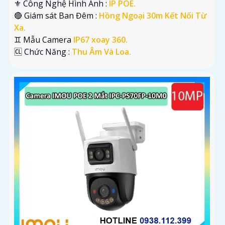
⚜️ Công Nghệ Hình Ảnh :
IP POE.
🔴 Giám sát Ban Đêm :
Hồng Ngoại 30m Kết Nối Từ
Xa.
♊ Mẫu Camera
IP67 xoay 360.
️🆑 Chức Năng :
Thu Âm Và Loa.