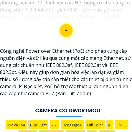
phương tiện với độ chính xác cao. Hệ thống có khả năng tự
động phân tích hình ảnh, giảm thiểu cảnh báo giả mạo.
Ngoài ra, camera còn hỗ trợ quan sát rõ nét trong điều
kiện ánh sáng yếu nhờ công nghệ Starlight và các tính
năng này giúp nâng cao hiệu quả giám sát và bảo vệ an
ninh tốt hơn.
Công nghệ Power over Ethernet (PoE) cho phép cung cấp
nguồn điện và dữ liệu qua cùng một cáp mạng Ethernet, sử
dụng các chuẩn như IEEE 802.3af, IEEE 802.3at và IEEE
802.3bt. Điều này giúp đơn giản hóa việc lắp đặt và giảm
thiểu số lượng dây cáp cần thiết cho các thiết bị điện tử như
camera IP. Đặc biệt, PoE hỗ trợ các thiết bị cần nguồn điện
cao cấp như camera PTZ (Pan-Tilt-Zoom)
CAMERA CÓ DWDR IMOU
'
Mic Và Loa
Dual Light
78°
Hồng Ngoại
Full Color
AI
CMOS