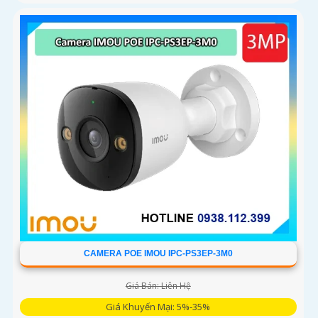
CAMERA POE IMOU IPC-PS3EP-3M0
Giá Bán: Liên Hệ
Giá Khuyến Mại: 5%-35%