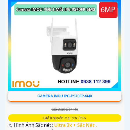
CAMERA IMOU IPC-PS70FP-6M0
Giá Bán: Liên Hệ
Giá Khuyến Mại: 5%-35%
🔆 Hình Ảnh Sắc nét :
Ultra 3k + Sắc Nét .