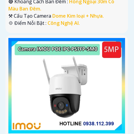
🔴 Khoảng Cách Ban Đêm :
Hồng Ngoại 30m Có
Màu Ban Ðêm.
⚒ Cấu Tạo Camera
Dome Kim loại + Nhựa.
️💠 Điểm Nỗi Bật :
Công Nghệ AI.