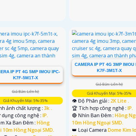
CAMERA IP PT 4G 3MP IMOU 
K7F-3M1T-X
ERA IP PT 4G 5MP IMOU IPC-
K7F-5M1T-X
Giá Bán: Liên hệ
Giá Bán: Liên hệ
Giá Khuyến Mại: 5%-35%
👁 Độ Phân giải :
2K Lite .
Giá Khuyến Mại: 5%-35%
nh ảnh chất lượng :
3k .
🏆 Tích hợp công nghệ :
IP.
ử dụng công nghệ :
IP.
🔴 Nhìn Ban Đêm :
Hồng Ng
ầm Xa Ban Đêm :
Hồng
10m Hồng Ngoại SMD.
i 10m Hồng Ngoại SMD.
👑 Loại Camera
Dome Kim lo