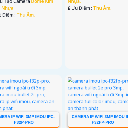
ấu Tạo Camera
Dome Kim
Nhựa.
+ Nhựa.
️₤ Ưu Điểm :
Thu Âm.
t Điểm :
Thu Âm.
ERA IP WIFI 3MP IMOU IPC-
CAMERA IP WIFI 3MP IMOU I
F32P-PRO
F32FP-PRO