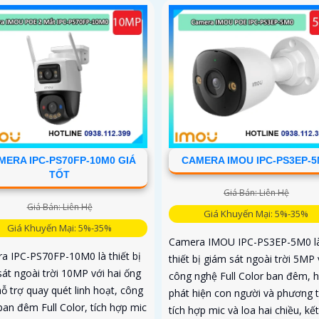
MERA IPC-PS70FP-10M0 GIÁ
CAMERA IMOU IPC-PS3EP-
TỐT
Giá Bán: Liên Hệ
Giá Bán: Liên Hệ
Giá Khuyến Mại: 5%-35%
Giá Khuyến Mại: 5%-35%
Camera IMOU IPC-PS3EP-5M0 l
a IPC-PS70FP-10M0 là thiết bị
thiết bị giám sát ngoài trời 5MP 
sát ngoài trời 10MP với hai ống
công nghệ Full Color ban đêm, h
hỗ trợ quay quét linh hoạt, công
phát hiện con người và phương t
ban đêm Full Color, tích hợp mic
tích hợp mic và loa hai chiều, kết