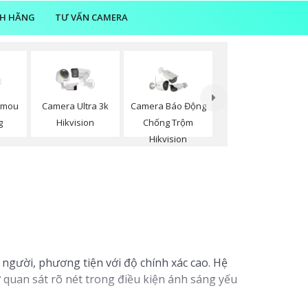
NH HÃNG
TƯ VẤN CAMERA
Imou
Camera Ultra 3k
Camera Báo Động
g
Hikvision
Chống Trộm
Hikvision
người, phương tiện với độ chính xác cao. Hệ
 quan sát rõ nét trong điều kiện ánh sáng yếu