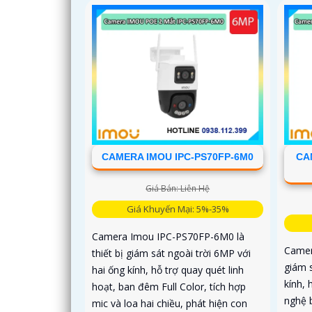
CAMERA IMOU IPC-PS70FP-6M0
CA
Giá Bán: Liên Hệ
Giá Khuyến Mại: 5%-35%
Camera Imou IPC-PS70FP-6M0 là
Camer
thiết bị giám sát ngoài trời 6MP với
giám 
hai ống kính, hỗ trợ quay quét linh
kính, 
hoạt, ban đêm Full Color, tích hợp
nghệ 
mic và loa hai chiều, phát hiện con