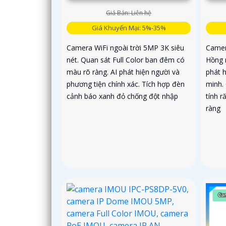
Giá Bán: Liên hệ
Giá Khuyến Mại: 5%-35%
Camera WiFi ngoài trời 5MP 3K siêu
Camer
nét. Quan sát Full Color ban đêm có
Hồng 
màu rõ ràng. AI phát hiện người và
phát 
phương tiện chính xác. Tích hợp đèn
minh.
cảnh báo xanh đỏ chống đột nhập
tính r
ràng