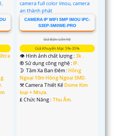
MOU
CAMERA IP WIFI 5MP IMOU IPC-
S3EP-5M0WE-PRO
Giá Bán: Liên hệ
Giá Khuyến Mại: 5%-35%
Ultra
👁 Hình ảnh chất lượng :
3k .
®️ Sử dụng công nghệ :
IP.
🌛 Tầm Xa Ban Đêm :
Hồng
ng
Ngoại 10m Hồng Ngoại SMD.
.
⚒ Camera Thiết Kế
Dome Kim
im
loại + Nhựa.
️₤ Chức Năng :
Thu Âm.