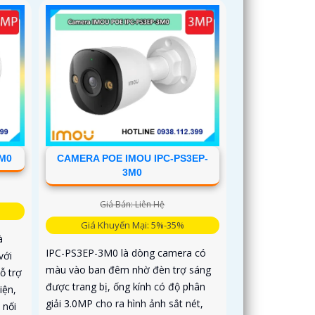
5M0
CAMERA POE IMOU IPC-PS3EP-
3M0
Giá Bán: Liên Hệ
Giá Khuyến Mại: 5%-35%
à
IPC-PS3EP-3M0 là dòng camera có
với
màu vào ban đêm nhờ đèn trợ sáng
ỗ trợ
được trang bị, ống kính có độ phân
iện,
giải 3.0MP cho ra hình ảnh sắt nét,
 nối