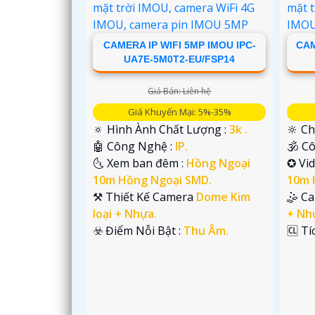
CAMERA IP WIFI 5MP IMOU IPC-
CAM
UA7E-5M0T2-EU/FSP14
'
Giá Bán: Liên hệ
Giá Khuyến Mại: 5%-35%
🔅 Hình Ành Chất Lượng :
3k .
🔆 Ch
🤖️ Công Nghệ :
IP.
🕉️ 
🌜 Xem ban đêm :
Hồng Ngoại
✪ Vi
10m Hồng Ngoại SMD.
10m 
⚒ Thiết Kế Camera
Dome Kim
🤹 C
loại + Nhựa.
+ Nh
️☣️ Điểm Nỗi Bật :
Thu Âm.
️🆑 T