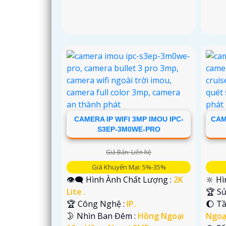
CAMERA IP WIFI 3MP IMOU IPC-
CAM
S3EP-3M0WE-PRO
Giá Bán: Liên hệ
Giá Khuyến Mại: 5%-35%
👁️‍🗨 Hình Ành Chất Lượng :
2K
🔆 Hì
Lite .
🏆 S
🏆 Công Nghệ :
IP.
🌔 T
🌛 Nhìn Ban Đêm :
Hồng Ngoại
Ngoạ