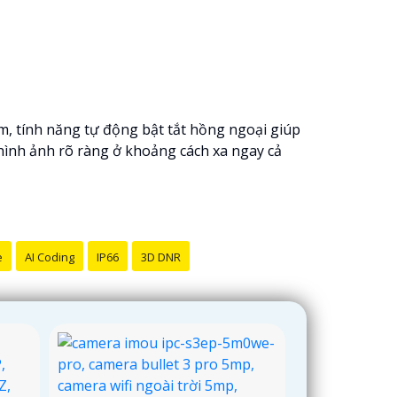
m, tính năng tự động bật tắt hồng ngoại giúp
 hình ảnh rõ ràng ở khoảng cách xa ngay cả
e
AI Coding
IP66
3D DNR