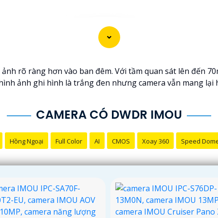
 ảnh rõ ràng hơn vào ban đêm. Với tầm quan sát lên đến 70
y hình ảnh ghi hình là trắng đen nhưng camera vẫn mang lại
CAMERA CÓ DWDR IMOU
Hồng Ngoại
Full Color
AI
CMOS
Xoay 360
Speed Dom