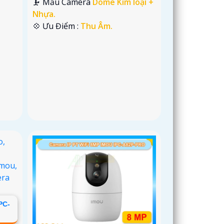
🗜️ Mẫu Camera
Dome Kim loại +
Nhựa.
️💠 Ưu Điểm :
Thu Âm.
PC-