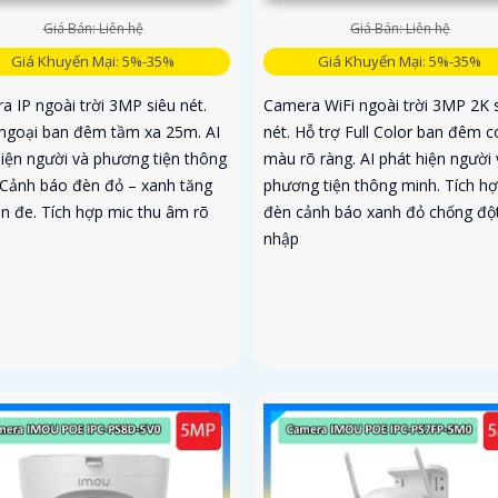
Giá Bán: Liên hệ
Giá Bán: Liên hệ
Giá Khuyến Mại: 5%-35%
Giá Khuyến Mại: 5%-35%
a IP ngoài trời 3MP siêu nét.
Camera WiFi ngoài trời 3MP 2K 
ngoại ban đêm tầm xa 25m. AI
nét. Hỗ trợ Full Color ban đêm c
hiện người và phương tiện thông
màu rõ ràng. AI phát hiện người 
 Cảnh báo đèn đỏ – xanh tăng
phương tiện thông minh. Tích h
ăn đe. Tích hợp mic thu âm rõ
đèn cảnh báo xanh đỏ chống độ
nhập