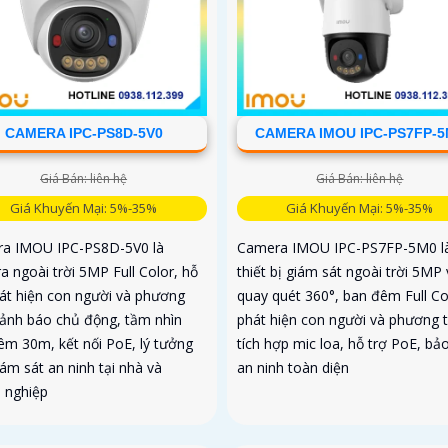
CAMERA IPC-PS8D-5V0
CAMERA IMOU IPC-PS7FP-
Giá Bán: liên hệ
Giá Bán: liên hệ
Giá Khuyến Mại: 5%-35%
Giá Khuyến Mại: 5%-35%
a IMOU IPC-PS8D-5V0 là
Camera IMOU IPC-PS7FP-5M0 l
a ngoài trời 5MP Full Color, hỗ
thiết bị giám sát ngoài trời 5MP 
hát hiện con người và phương
quay quét 360°, ban đêm Full Co
 cảnh báo chủ động, tầm nhìn
phát hiện con người và phương t
êm 30m, kết nối PoE, lý tưởng
tích hợp mic loa, hỗ trợ PoE, bả
ám sát an ninh tại nhà và
an ninh toàn diện
 nghiệp