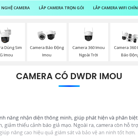
 NGHỆ CAMERA
LẮP CAMERA TRỌN GÓI
LẮP CAMERA WIFI CHÍ
a Dùng Sim
Camera 360 Imou
Camera Báo Động
Camera 360 
G Imou
Ngoài Trời
Imou
Báo Độn
CAMERA CÓ DWDR IMOU
h năng nhận diện thông minh, giúp phát hiện và phân biệt 
, giảm thiểu cảnh báo giả mạo. Ngoài ra, camera còn hỗ trợ
giúp nâng cao hiệu quả giám sát và bảo vệ an ninh tốt hơn.