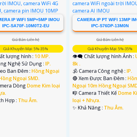
ERA IP WIFI 5MP+5MP IMOU
CAMERA IP PT WIFI 13MP I
IPC-SA70F-10M0T2-EU
IPC-S76DP-13M0N
Giá Bán: Liên hệ
Giá Bán: Liên hệ
Giá Khuyến Mại: 5%-35%
Giá Khuyến Mại: 5%-35%
ất lượng hình :
10 MP.
👁️‍🗨 Chất lượng hình Ảnh :
Công Nghệ Sử Dụng :
IP.
8k .
deo Ban Đêm :
Hồng Ngoại
🕉️ Camera Công nghệ :
IP.
Hồng Ngoại SMD.
🔴 Xem Được Ban Đêm :
Hồ
amera Dòng
Dome Kim loại
Ngoại 10m Hồng Ngoại SMD
ựa.
🎼️ Camera Thiết Kế
Dome K
ích Hợp :
Thu Âm.
loại + Nhựa.
️✨ Khả Năng :
Thu Âm.