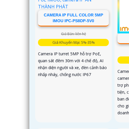
CAMERA IP FULL COLOR 5MP
IMOU IPC-PS8DP-5V0
Giá Bán: liên hệ
Giá Khuyến Mại: 5%-35%
Camera IP turret 5MP hỗ trợ PoE,
quan sát đêm 30m với 4 chế độ, AI
nhận diện người và xe, đèn cảnh báo
Camer
nhấp nháy, chống nước IP67
camer
trợ p
tiện,
ban đ
cho gi
doanh