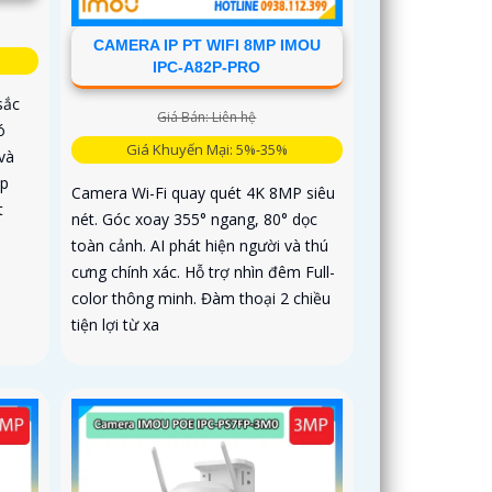
CAMERA IP PT WIFI 8MP IMOU
IPC-A82P-PRO
sắc
Giá Bán: Liên hệ
ó
Giá Khuyến Mại: 5%-35%
và
ợp
Camera Wi-Fi quay quét 4K 8MP siêu
t
nét. Góc xoay 355° ngang, 80° dọc
toàn cảnh. AI phát hiện người và thú
cưng chính xác. Hỗ trợ nhìn đêm Full-
color thông minh. Đàm thoại 2 chiều
tiện lợi từ xa