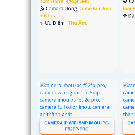
10m Hồng Ngoại SMD.
💎 C
🤹 Camera Dòng
Dome Kim loại
loại 
+ Nhựa.
️✤ Đặ
️✨ Ưu Điểm :
Thu Âm.
CAMERA IP WIFI 5MP IMOU IPC-
CAM
F52FP-PRO