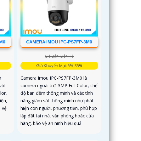
5M0
CAMERA IMOU IPC-PS7FP-3M0
Giá Bán: Liên Hệ
Giá Khuyến Mại: 5%-35%
à
Camera Imou IPC-PS7FP-3M0 là
với
camera ngoài trời 3MP Full Color, chế
lor,
độ ban đêm thông minh và các tính
iện,
năng giám sát thông minh như phát
o vệ
hiện con người, phương tiện, phù hợp
lắp đặt tại nhà, văn phòng hoặc cửa
hàng, bảo vệ an ninh hiệu quả