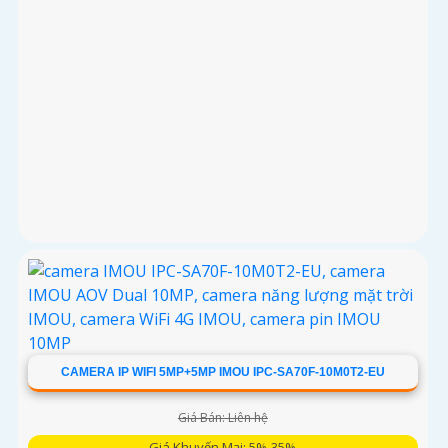
CAMERA IP WIFI 5MP+5MP IMOU IPC-SA70F-10M0T2-EU
Giá Bán: Liên hệ
Giá Khuyến Mại: 5%-35%