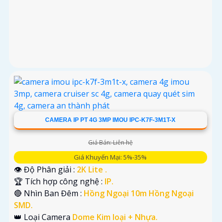
CAMERA IP PT 4G 3MP IMOU IPC-K7F-3M1T-X
Giá Bán: Liên hệ
Giá Khuyến Mại: 5%-35%
👁 Độ Phân giải :
2K Lite .
🏆 Tích hợp công nghệ :
IP.
🔴 Nhìn Ban Đêm :
Hồng Ngoại 10m Hồng Ngoại
SMD.
👑 Loại Camera
Dome Kim loại + Nhựa.