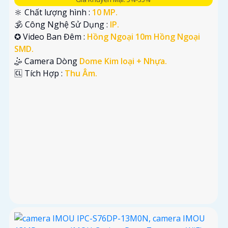
🔆 Chất lượng hình :
10 MP.
🕉️ Công Nghệ Sử Dụng :
IP.
✪ Video Ban Đêm :
Hồng Ngoại 10m Hồng Ngoại
SMD.
🤹 Camera Dòng
Dome Kim loại + Nhựa.
️🆑 Tích Hợp :
Thu Âm.