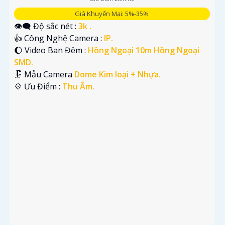
Giá Khuyến Mại: 5%-35%
👁️‍🗨 Độ sắc nét :
3k .
👍 Công Nghệ Camera :
IP.
🌔 Video Ban Đêm :
Hồng Ngoại 10m Hồng Ngoại
SMD.
🗜️ Mẫu Camera
Dome Kim loại + Nhựa.
️💠 Ưu Điểm :
Thu Âm.