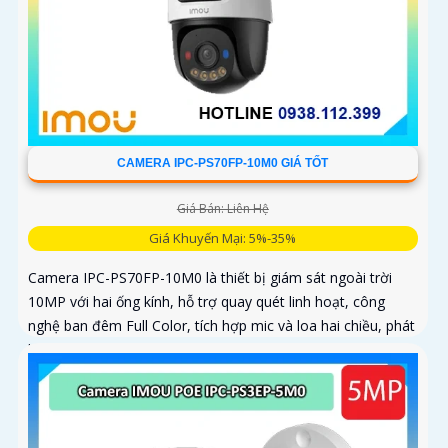
CAMERA IPC-PS70FP-10M0 GIÁ TỐT
Giá Bán: Liên Hệ
Giá Khuyến Mại: 5%-35%
Camera IPC-PS70FP-10M0 là thiết bị giám sát ngoài trời
10MP với hai ống kính, hỗ trợ quay quét linh hoạt, công
nghệ ban đêm Full Color, tích hợp mic và loa hai chiều, phát
hiện con người và phương tiện, phù hợp lắp đặt cho gia
đình, cửa hàng và văn phòng