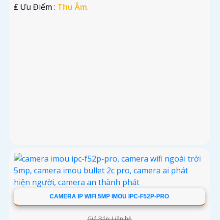
️₤ Ưu Điểm :
Thu Âm.
CAMERA IP WIFI 5MP IMOU IPC-F52P-PRO
Giá Bán: Liên hệ