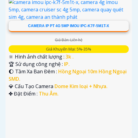
CAMERA IP PT 4G 5MP IMOU IPC-K7F-5M1T-X
Giá Bán: Liên hệ
Giá Khuyến Mại: 5%-35%
🔆 Hình ảnh chất lượng :
3k .
🏆 Sử dụng công nghệ :
IP.
🌔 Tầm Xa Ban Đêm :
Hồng Ngoại 10m Hồng Ngoại
SMD.
💎 Cấu Tạo Camera
Dome Kim loại + Nhựa.
️✤ Đặt Điểm :
Thu Âm.