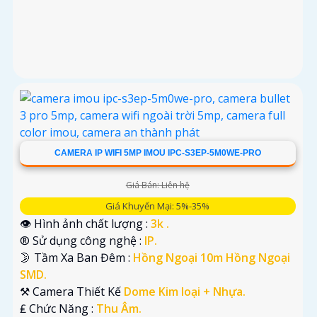
CAMERA IP WIFI 5MP IMOU IPC-S3EP-5M0WE-PRO
Giá Bán: Liên hệ
Giá Khuyến Mại: 5%-35%
👁 Hình ảnh chất lượng :
3k .
®️ Sử dụng công nghệ :
IP.
🌛 Tầm Xa Ban Đêm :
Hồng Ngoại 10m Hồng Ngoại
SMD.
⚒ Camera Thiết Kế
Dome Kim loại + Nhựa.
️₤ Chức Năng :
Thu Âm.