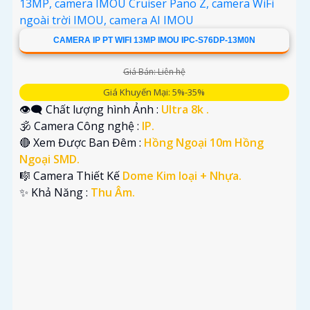
CAMERA IP PT WIFI 13MP IMOU IPC-S76DP-13M0N
Giá Bán: Liên hệ
Giá Khuyến Mại: 5%-35%
👁️‍🗨 Chất lượng hình Ảnh :
Ultra 8k .
🕉️ Camera Công nghệ :
IP.
🔴 Xem Được Ban Đêm :
Hồng Ngoại 10m Hồng
Ngoại SMD.
🎼️ Camera Thiết Kế
Dome Kim loại + Nhựa.
️✨ Khả Năng :
Thu Âm.