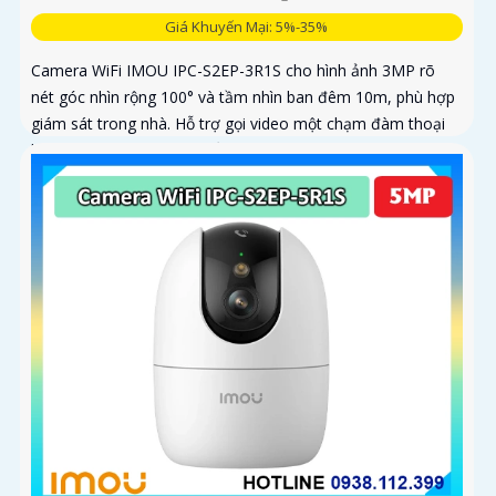
Giá Khuyến Mại: 5%-35%
Camera WiFi IMOU IPC-S2EP-3R1S cho hình ảnh 3MP rõ
nét góc nhìn rộng 100° và tầm nhìn ban đêm 10m, phù hợp
giám sát trong nhà. Hỗ trợ gọi video một chạm đàm thoại
hai chiều và kết nối Wi-Fi ổn định giúp quan sát từ xa