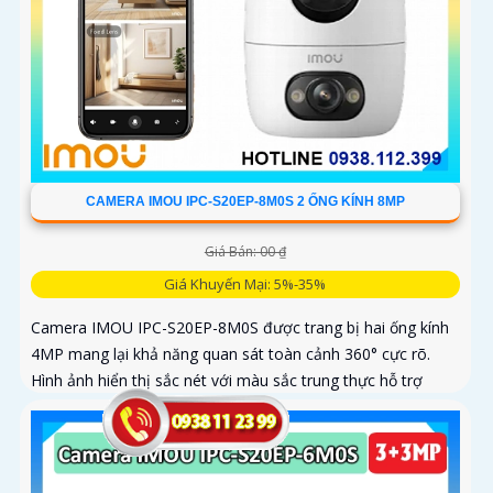
CAMERA IMOU IPC-S20EP-8M0S 2 ỐNG KÍNH 8MP
Giá Bán: 00 ₫
Giá Khuyến Mại: 5%-35%
Camera IMOU IPC-S20EP-8M0S được trang bị hai ống kính
4MP mang lại khả năng quan sát toàn cảnh 360° cực rõ.
Hình ảnh hiển thị sắc nét với màu sắc trung thực hỗ trợ
quay ngang 355° và dọc 90°