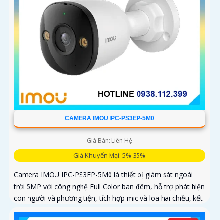
CAMERA IMOU IPC-PS3EP-5M0
Giá Bán: Liên Hệ
Giá Khuyến Mại: 5%-35%
Camera IMOU IPC-PS3EP-5M0 là thiết bị giám sát ngoài
trời 5MP với công nghệ Full Color ban đêm, hỗ trợ phát hiện
con người và phương tiện, tích hợp mic và loa hai chiều, kết
nối PoE tiện lợi, phù hợp cho gia đình, cửa hàng và văn