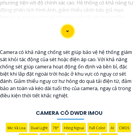
phương tiện với độ chính xác cao. Hệ thống có khả năng tự
động phân tích hình ảnh, giảm thiểu cảnh báo giả mạo.
Ngoài ra, camera còn hỗ trợ quan sát rõ nét trong điều
kiện ánh sáng yếu nhờ công nghệ Starlight và các tính
năng này giúp nâng cao hiệu quả giám sát và bảo vệ an
ninh tốt hơn.
Camera có khả năng chống sét giúp bảo vệ hệ thống giám
sát khỏi tác động của sét hoặc điện áp cao. Với khả năng
chống sét giúp camera hoạt động ổn định và bền bỉ, đặc
biệt khi lắp đặt ngoài trời hoặc ở khu vực có nguy cơ sét
đánh. Giảm thiểu nguy cơ hư hỏng do quá tải điện từ, đảm
bảo an toàn và kéo dài tuổi thọ của camera, ngay cả trong
điều kiện thời tiết khắc nghiệt.
CAMERA CÓ DWDR IMOU
'
Mic Và Loa
Dual Light
78°
Hồng Ngoại
Full Color
AI
CMOS