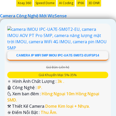
Xoay 360
Speed Dome
AI Coding
IP66
3D DNR
Camera Công Nghệ Mới WizSense
CAMERA IP WIFI 5MP IMOU IPC-UA7E-5M0T2-EU/FSP14
Giá Bán: Liên hệ
Giá Khuyến Mại: 5%-35%
🔅 Hình Ành Chất Lượng :
3k .
🤖️ Công Nghệ :
IP.
🌜 Xem ban đêm :
Hồng Ngoại 10m Hồng Ngoại
SMD.
⚒ Thiết Kế Camera
Dome Kim loại + Nhựa.
️☣️ Điểm Nỗi Bật :
Thu Âm.