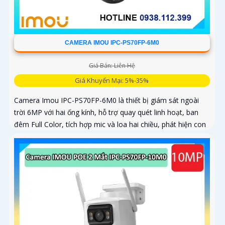
CAMERA IMOU IPC-PS70FP-6M0
Giá Bán: Liên Hệ
Giá Khuyến Mại: 5%-35%
Camera Imou IPC-PS70FP-6M0 là thiết bị giám sát ngoài
trời 6MP với hai ống kính, hỗ trợ quay quét linh hoạt, ban
đêm Full Color, tích hợp mic và loa hai chiều, phát hiện con
người và phương tiện, phù hợp lắp đặt cho gia đình, cửa
hàng và văn phòng