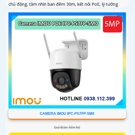
chủ động, tầm nhìn ban đêm 30m, kết nối PoE, lý tưởng
cho giám sát an ninh tại nhà và doanh nghiệp
CAMERA IMOU IPC-PS7FP-5M0
Giá Bán: liên hệ