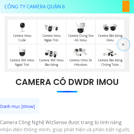
CÔNG TY CAMERA QUẬN 6
Camera Imou
Camera Imou
Camera Dùng Sim
Camera Báo Động
Cube
Ngoài Trời
4G Imou
Imou
Camera 360 Imou
Camera 360 Imou
Camera Ultra 3k
Camera Báo Động
Ngoài Trời
Báo Động
Hikvision
Chống Trộm
Hikvision
CAMERA CÓ DWDR IMOU
Camera Công Nghệ WizSense được trang bị tính năng
nhận diện thông minh, giúp phát hiện và phân biệt người,