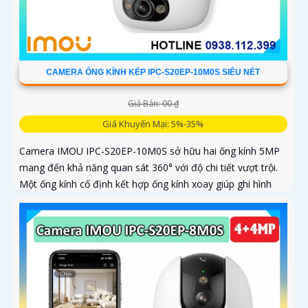
CAMERA ỐNG KÍNH KÉP IPC-S20EP-10M0S SIÊU NÉT
Giá Bán: 00 ₫
Giá Khuyến Mại: 5%-35%
Camera IMOU IPC-S20EP-10M0S sở hữu hai ống kính 5MP
mang đến khả năng quan sát 360° với độ chi tiết vượt trội.
Một ống kính cố định kết hợp ống kính xoay giúp ghi hình
toàn diện mà không bỏ sót điểm mù