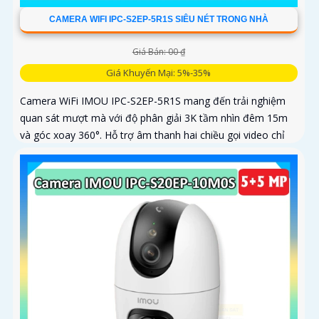
CAMERA WIFI IPC-S2EP-5R1S SIÊU NÉT TRONG NHÀ
Giá Bán: 00 ₫
Giá Khuyến Mại: 5%-35%
Camera WiFi IMOU IPC-S2EP-5R1S mang đến trải nghiệm
quan sát mượt mà với độ phân giải 3K tầm nhìn đêm 15m
và góc xoay 360°. Hỗ trợ âm thanh hai chiều gọi video chỉ
với một chạm và lưu trữ thẻ nhớ tới 256GB