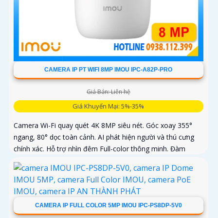
CAMERA IP PT WIFI 8MP IMOU IPC-A82P-PRO
Giá Bán: Liên hệ
Giá Khuyến Mại: 5%-35%
Camera Wi-Fi quay quét 4K 8MP siêu nét. Góc xoay 355°
ngang, 80° dọc toàn cảnh. AI phát hiện người và thú cưng
chính xác. Hỗ trợ nhìn đêm Full-color thông minh. Đàm
thoại 2 chiều tiện lợi từ xa
CAMERA IP FULL COLOR 5MP IMOU IPC-PS8DP-5V0