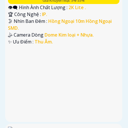
Giá Khuyến Mại: 5%-35%
👁️‍🗨 Hình Ành Chất Lượng :
2K Lite .
🏆 Công Nghệ :
IP.
🌛 Nhìn Ban Đêm :
Hồng Ngoại 10m Hồng Ngoại
SMD.
🤹 Camera Dòng
Dome Kim loại + Nhựa.
️✨ Ưu Điểm :
Thu Âm.