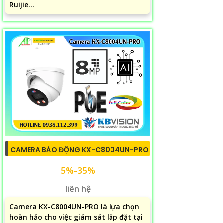
Ruijie...
CAMERA BÁO ĐỘNG KX-C8004UN-PRO
5%-35%
liên hệ
Camera KX-C8004UN-PRO là lựa chọn
hoàn hảo cho việc giám sát lắp đặt tại