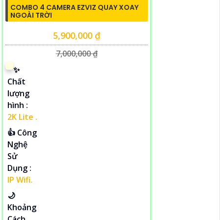
COMBO 4 CAMERA EZVIZ QUAY XOAY
NGOÀI TRỜI
5,900,000 ₫
7,000,000 ₫
✨
Chất
lượng
hình :
2K Lite .
👍 Công
Nghệ
Sử
Dụng :
IP Wifi.
🌙
Khoảng
Cách