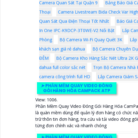
Camera Quan Sát Tại Quận 9
Bảng Báo Giá C
Thoại
Camera Livestream Bida Check Var Hight
Quan Sát Qua Điện Thoại Tốt Nhất
Báo Giá C
In One IPC-K9DCP-3T0WE-V2 Nổi Bật
Lắp Cam
Phòng
Bộ Camera Wi-Fi Quay Quét 3K
Lắp
khách sạn giá rẻ dahua
Bộ Camera Chuyên Dụ
ĐÊM
Bộ Camera Kho Hàng Sắc Nét Ultra 2K G
dahua full color sắc nét
Trọn Bộ Camera Nhà P
camera công trình full HD
Lắp Camera Giám Sá
➤
PHẦN MỀM QUAY VIDEO ĐÓNG
GÓI HÀNG HÓA CAMPACK ATP
View: 1006.
Phần Mềm Quay Video Đóng Gói Hàng Hóa CamPa
là quàn mềm dùng để quản lý đơn hàng có chức nă
trữ thôn tin đơn hàng, tra cứu và tải video đóng gó
từng đơn chính xác và nhanh chóng
➤
PHẦN MỀM QUAY VIDEO ĐÓNG