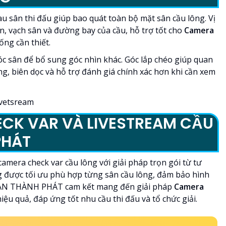
sau sân thi đấu giúp bao quát toàn bộ mặt sân cầu lông. Vị
n, vạch sân và đường bay của cầu, hỗ trợ tốt cho
Camera
ống cần thiết.
óc sân để bổ sung góc nhìn khác. Góc lắp chéo giúp quan
ang, biên dọc và hỗ trợ đánh giá chính xác hơn khi cần xem
CK VAR VÀ LIVESTREAM CẦU
PHÁT
mera check var cầu lông với giải pháp trọn gói từ tư
ống được tối ưu phù hợp từng sân cầu lông, đảm bảo hình
ý. AN THÀNH PHÁT cam kết mang đến giải pháp
Camera
hiệu quả, đáp ứng tốt nhu cầu thi đấu và tổ chức giải.