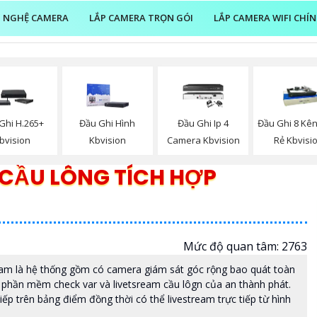
 NGHỆ CAMERA
LẮP CAMERA TRỌN GÓI
LẮP CAMERA WIFI CHÍ
Ghi H.265+
Đầu Ghi Hình
Đầu Ghi Ip 4
Đầu Ghi 8 Kê
bvision
Kbvision
Camera Kbvision
Rẻ Kbvisi
CẦU LÔNG TÍCH HỢP
Mức độ quan tâm: 2763
am là hệ thống gồm có camera giám sát góc rộng bao quát toàn
ới phần mềm check var và livetsream cầu lôgn của an thành phát.
iếp trên bảng điểm đồng thời có thể livestream trực tiếp từ hình