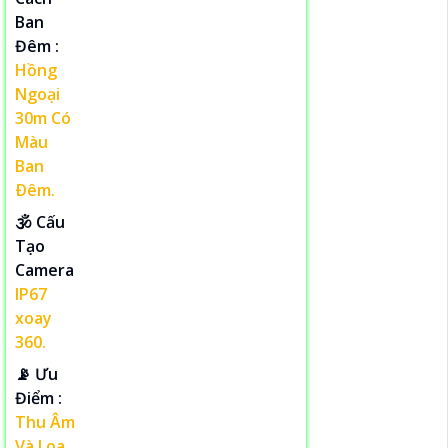
Ban
Đêm :
Hồng
Ngoại
30m Có
Màu
Ban
Ðêm.
🕉️ Cấu
Tạo
Camera
IP67
xoay
360.
️📡 Ưu
Điểm :
Thu Âm
Và Loa.