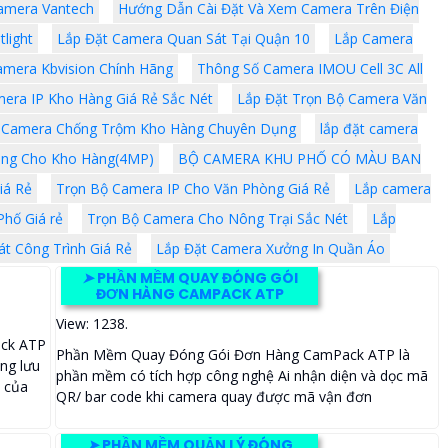
amera Vantech
Hướng Dẫn Cài Đặt Và Xem Camera Trên Điện
light
Lắp Đặt Camera Quan Sát Tại Quận 10
Lắp Camera
amera Kbvision Chính Hãng
Thông Số Camera IMOU Cell 3C All
era IP Kho Hàng Giá Rẻ Sắc Nét
Lắp Đặt Trọn Bộ Camera Văn
 Camera Chống Trộm Kho Hàng Chuyên Dụng
lắp đặt camera
ng Cho Kho Hàng(4MP)
BỘ CAMERA KHU PHỐ CÓ MÀU BAN
iá Rẻ
Trọn Bộ Camera IP Cho Văn Phòng Giá Rẻ
Lắp camera
hố Giá rẻ
Trọn Bộ Camera Cho Nông Trại Sắc Nét
Lắp
t Công Trình Giá Rẻ
Lắp Đặt Camera Xưởng In Quần Áo
➤
PHẦN MỀM QUAY ĐÓNG GÓI
ĐƠN HÀNG CAMPACK ATP
View: 1238.
ck ATP
Phần Mềm Quay Đóng Gói Đơn Hàng CamPack ATP là
ng lưu
phần mềm có tích hợp công nghệ Ai nhận diện và dọc mã
i của
QR/ bar code khi camera quay được mã vận đơn
➤
PHẦN MỀM QUẢN LÝ ĐÓNG