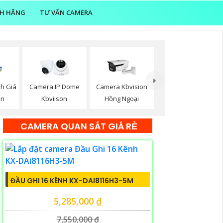
NH HÃNG
TƯ VẤN CAMERA
nh Giá
Camera IP Dome
Camera Kbvision
on
Kbviison
Hồng Ngoại
CAMERA QUAN SÁT GIÁ RẺ
ĐẦU GHI 16 KÊNH KX-DAI8116H3-5M
5,285,000 ₫
7,550,000 ₫