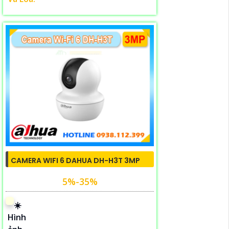
CAMERA WIFI 6 DAHUA DH-H3T 3MP
5%-35%
☀️
Hình