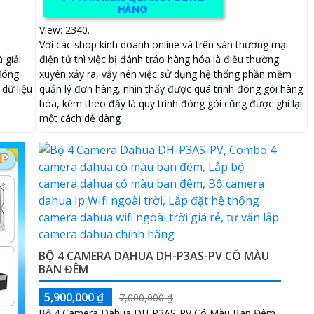
HÀNG
View: 2340.
Với các shop kinh doanh online và trên sàn thương mại
 giải
điện tử thì việc bị đánh tráo hàng hóa là điều thường
 đóng
xuyên xảy ra, vậy nên việc sử dụng hệ thống phần mềm
 dữ liệu
quản lý đơn hàng, nhìn thấy được quá trình đóng gói hàng
hóa, kèm theo đấy là quy trình đóng gói cũng được ghi lại
một cách dễ dàng
BỘ 4 CAMERA DAHUA DH-P3AS-PV CÓ MÀU
BAN ĐÊM
5,900,000 ₫
7,000,000 ₫
Bộ 4 Camera Dahua DH-P3AS-PV Có Màu Ban Đêm